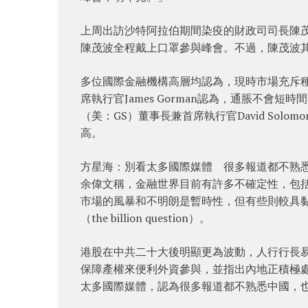
上周出訪沙特阿拉伯期間染疫的財政司司長陳
陳茂波全程戴上口罩參與峰會。不過，陳茂波
多位國際金融機構高層均認為，現時市場充斥
席執行官James Gorman認為，通脹不會
（美：GS）董事長兼首席執行官David So
高。
方星海：別看太多國際媒體 很多報道都不熟
余偉文稱，金融世界目前有許多不確定性，包
市場的風暴和不明朗是暫時性，但有些則較具
（the billion question）。
港股在中共二十大後明顯更為波動，人行行長
保障產權來便利外資參與，並指出內地正積極
太多國際媒體，認為很多報道都不熟悉中國，