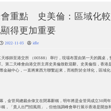
峰會重點 史美倫：區域化較
化顯得更加重要
2022-11-03
idle
移師至港交所 （00388） 舉行，現場布置由第一天的圓桌，
罩。第二天峰會由港交所主席史美倫致歡迎辭。史美倫指，香港
作為一個國際金融中心，一直將東西方聯繫起來，而相對於全球化，區域
幕，金管局總裁余偉文在閉幕辭稱，明年將是金管局成立30周
昨稱，「貴人出門招風雨」，但他強調峰會舉行展示香港是開放