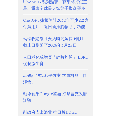
iPhone 17系列熱賣 蘋果將打低三
星、重奪全球最大智能手機商寶座
ChatGPT據報預計2030年至少2.2億
付費用戶 近日新推購物助手功能
螞蟻收購耀才要約時間延長4個月
截止日期延至2026年3月25日
人口老化成增長「計時炸彈」 EBRD
促刺激生育
烏修訂19點和平方案 本周料無「特
澤會」
勒令蘋果Google整頓 打擊冒充政府
詐騙
削政府支出浪費 推日版DOGE