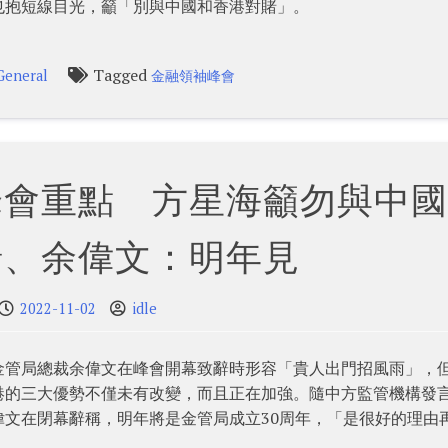
也抱短線目光，籲「別與中國和香港對賭」。
Tagged
General
金融領袖峰會
峰會重點 方星海籲勿與中國
賭、余偉文：明年見
2022-11-02
idle
金管局總裁余偉文在峰會開幕致辭時形容「貴人出門招風雨」，
港的三大優勢不僅未有改變，而且正在加強。隨中方監管機構發
文在閉幕辭稱，明年將是金管局成立30周年，「是很好的理由