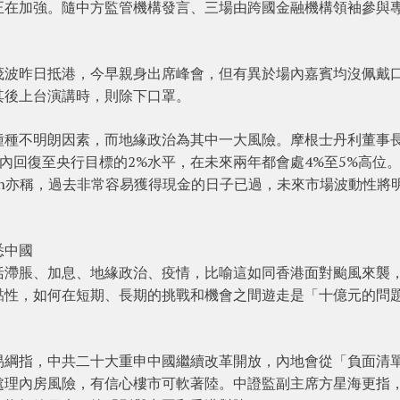
正在加強。隨中方監管機構發言、三場由跨國金融機構領袖參與
茂波昨日抵港，今早親身出席峰會，但有異於場內嘉賓均沒佩戴
其後上台演講時，則除下口罩。
種種不明朗因素，而地緣政治為其中一大風險。摩根士丹利董事
短時間內回復至央行目標的2%水平，在未來兩年都會處4%至5%高位
lomon亦稱，過去非常容易獲得現金的日子已過，未來市場波動性將
悉中國
括滯脹、加息、地緣政治、疫情，比喻這如同香港面對颱風來襲
黏性，如何在短期、長期的挑戰和機會之間遊走是「十億元的問
易綱指，中共二十大重申中國繼續改革開放，內地會從「負面清
處理內房風險，有信心樓市可軟著陸。中證監副主席方星海更指