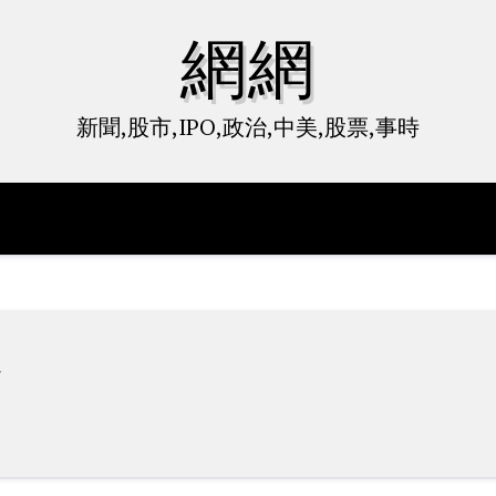
網網
新聞,股市,IPO,政治,中美,股票,事時
會