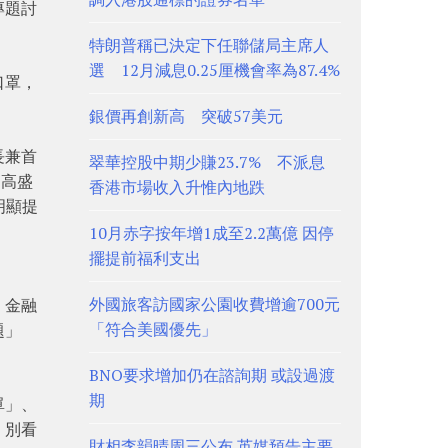
專題討
特朗普稱已決定下任聯儲局主席人
選 12月減息0.25厘機會率為87.4%
口罩，
銀價再創新高 突破57美元
長兼首
翠華控股中期少賺23.7% 不派息
。高盛
香港市場收入升惟內地跌
明顯提
10月赤字按年增1成至2.2萬億 因停
擺提前福利支出
外國旅客訪國家公園收費增逾700元
，金融
「符合美國優先」
題」
BNO要求增加仍在諮詢期 或設過渡
期
單」、
，別看
財相李韻晴周三公布 英媒預告主要