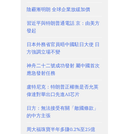
陰霾漸明朗 全球企業放緩加價
習近平與特朗普通電話 京：由美方
發起
日本外務省官員晤中國駐日大使 日
方強調立場不變
神舟二十二號成功發射 屬中國首次
應急發射任務
盧特尼克：特朗普正權衡是否允英
偉達對華出口先進AI芯片
日方：無法接受有關「敵國條款」
的中方主張
周大福珠寶半年多賺0.2%至25億