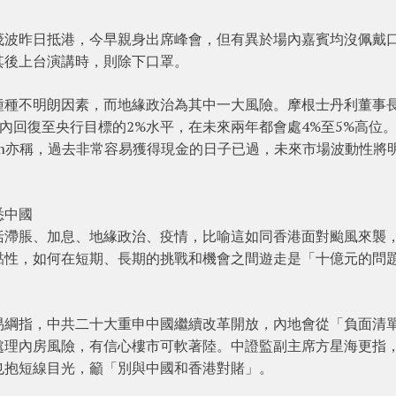
茂波昨日抵港，今早親身出席峰會，但有異於場內嘉賓均沒佩戴
其後上台演講時，則除下口罩。
種種不明朗因素，而地緣政治為其中一大風險。摩根士丹利董事
短時間內回復至央行目標的2%水平，在未來兩年都會處4%至5%高位
lomon亦稱，過去非常容易獲得現金的日子已過，未來市場波動性將
悉中國
括滯脹、加息、地緣政治、疫情，比喻這如同香港面對颱風來襲
黏性，如何在短期、長期的挑戰和機會之間遊走是「十億元的問
易綱指，中共二十大重申中國繼續改革開放，內地會從「負面清
處理內房風險，有信心樓市可軟著陸。中證監副主席方星海更指
也抱短線目光，籲「別與中國和香港對賭」。