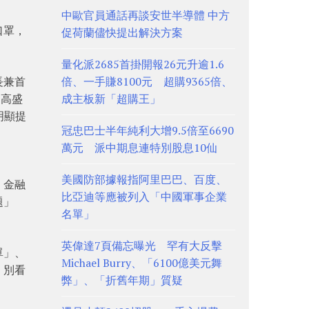
中歐官員通話再談安世半導體 中方
口罩，
促荷蘭儘快提出解決方案
量化派2685首掛開報26元升逾1.6
長兼首
倍、一手賺8100元 超購9365倍、
。高盛
成主板新「超購王」
明顯提
冠忠巴士半年純利大增9.5倍至6690
萬元 派中期息連特別股息10仙
美國防部據報指阿里巴巴、百度、
，金融
比亞迪等應被列入「中國軍事企業
題」
名單」
英偉達7頁備忘曝光 罕有大反擊
單」、
Michael Burry、「6100億美元舞
，別看
弊」、「折舊年期」質疑