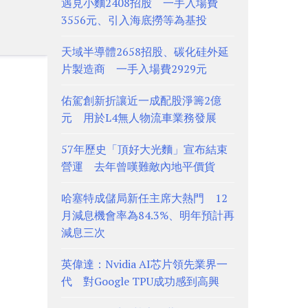
遇見小麵2408招股 一手入場費
3556元、引入海底撈等為基投
天域半導體2658招股、碳化硅外延
片製造商 一手入場費2929元
佑駕創新折讓近一成配股淨籌2億
元 用於L4無人物流車業務發展
57年歷史「頂好大光麵」宣布結束
營運 去年曾嘆難敵內地平價貨
哈塞特成儲局新任主席大熱門 12
月減息機會率為84.3%、明年預計再
減息三次
英偉達：Nvidia AI芯片領先業界一
代 對Google TPU成功感到高興