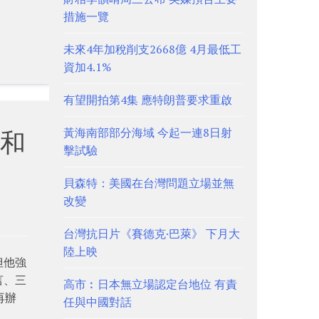
措施一覽
未來4年加稅削支2668億 4月最低工
資加4.1%
有望開拍第4集 應特朗普要求重啟
黃海南部部分海域 今起一連8日射
和
擊試驗
貝森特：美國在台灣問題立場並無
改變
台灣抗日片《賽德克·巴萊》 下月大
陸上映
但他強
言、三
高市︰日本無立場認定台地位 有責
再辦
任與中國對話