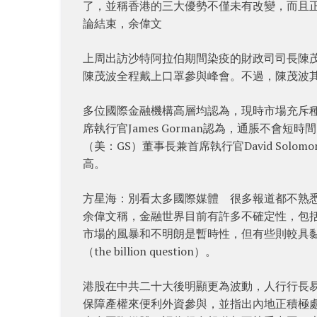
了，並稱香港的三大優勢不僅未有改變，而且
論結束，余偉文
上周出訪沙特阿拉伯期間染疫的財政司司長陳
陳茂波全程戴上口罩參與峰會。不過，陳茂波
多位國際金融機構高層均認為，現時市場充斥
席執行官James Gorman認為，通脹不會
（美：GS）董事長兼首席執行官David So
高。
方星海：別看太多國際媒體 很多報道都不熟
余偉文稱，金融世界目前有許多不確定性，包
市場的風暴和不明朗是暫時性，但有些則較具
（the billion question）。
港股在中共二十大後明顯更為波動，人行行長
保障產權來便利外資參與，並指出內地正積極