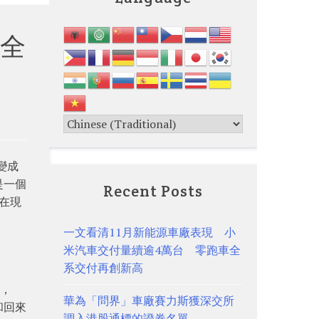
全
變成
是一個
Recent Posts
化在現
一文看清11月新能源車廠表現 小
米汽車交付量續逾4萬台 零跑車全
系交付再創新高
年，
華為「問界」車廠賽力斯獲深交所
和回來
調入港股通標的證券名單