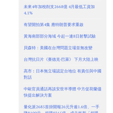
未來4年加稅削支2668億 4月最低工資加
4.1%
有望開拍第4集 應特朗普要求重啟
黃海南部部分海域 今起一連8日射擊試驗
貝森特：美國在台灣問題立場並無改變
台灣抗日片《賽德克·巴萊》 下月大陸上映
高市︰日本無立場認定台地位 有責任與中國
對話
中歐官員通話再談安世半導體 中方促荷蘭儘
快提出解決方案
量化派2685首掛開報26元升逾1.6倍、一手