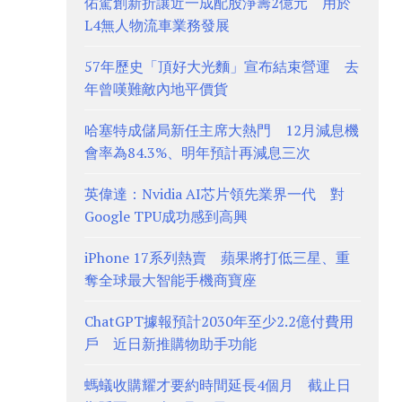
佑駕創新折讓近一成配股淨籌2億元 用於
L4無人物流車業務發展
57年歷史「頂好大光麵」宣布結束營運 去
年曾嘆難敵內地平價貨
哈塞特成儲局新任主席大熱門 12月減息機
會率為84.3%、明年預計再減息三次
英偉達：Nvidia AI芯片領先業界一代 對
Google TPU成功感到高興
iPhone 17系列熱賣 蘋果將打低三星、重
奪全球最大智能手機商寶座
ChatGPT據報預計2030年至少2.2億付費用
戶 近日新推購物助手功能
螞蟻收購耀才要約時間延長4個月 截止日