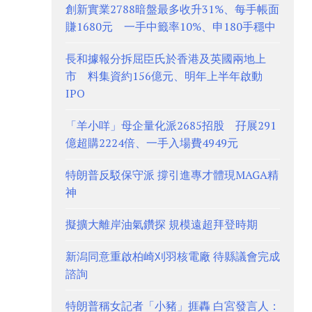
創新實業2788暗盤最多收升31%、每手帳面
賺1680元 一手中籤率10%、申180手穩中
長和據報分拆屈臣氏於香港及英國兩地上
市 料集資約156億元、明年上半年啟動
IPO
「羊小咩」母企量化派2685招股 孖展291
億超購2224倍、一手入場費4949元
特朗普反駁保守派 撐引進專才體現MAGA精
神
擬擴大離岸油氣鑽探 規模遠超拜登時期
新潟同意重啟柏崎刈羽核電廠 待縣議會完成
諮詢
特朗普稱女記者「小豬」捱轟 白宮發言人：