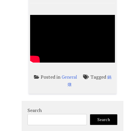
Posted in
Tagged
General
鍋
燉
Search
Search