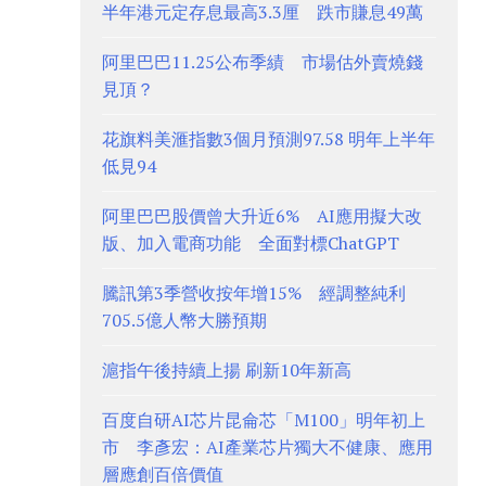
半年港元定存息最高3.3厘 跌市賺息49萬
阿里巴巴11.25公布季績 市場估外賣燒錢
見頂？
花旗料美滙指數3個月預測97.58 明年上半年
低見94
阿里巴巴股價曾大升近6% AI應用擬大改
版、加入電商功能 全面對標ChatGPT
騰訊第3季營收按年增15% 經調整純利
705.5億人幣大勝預期
滬指午後持續上揚 刷新10年新高
百度自研AI芯片昆侖芯「M100」明年初上
市 李彥宏：AI產業芯片獨大不健康、應用
層應創百倍價值