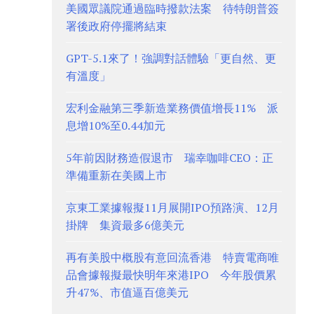
美國眾議院通過臨時撥款法案 待特朗普簽
署後政府停擺將結束
GPT-5.1來了！強調對話體驗「更自然、更
有溫度」
宏利金融第三季新造業務價值增長11% 派
息增10%至0.44加元
5年前因財務造假退市 瑞幸咖啡CEO：正
準備重新在美國上市
京東工業據報擬11月展開IPO預路演、12月
掛牌 集資最多6億美元
再有美股中概股有意回流香港 特賣電商唯
品會據報擬最快明年來港IPO 今年股價累
升47%、市值逼百億美元