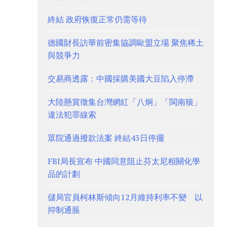
終結 政府恢復正常仍需等待
德國財長訪華前密集協調歐盟立場 聚焦稀土
與競爭力
交易商透露：中國採購美國大豆陷入停滯
大陸懸賞徵集台灣網紅「八炯」「閩南狼」
違法犯罪線索
眾院通過撥款法案 終結43日停擺
FBI局長宣布 中國同意阻止芬太尼相關化學
品的計劃
儲局官員柯林斯傾向12月維持利率不變 以
抑制通脹