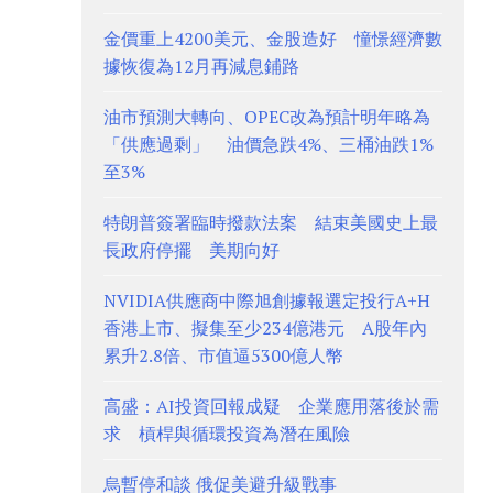
金價重上4200美元、金股造好 憧憬經濟數
據恢復為12月再減息鋪路
油市預測大轉向、OPEC改為預計明年略為
「供應過剩」 油價急跌4%、三桶油跌1%
至3%
特朗普簽署臨時撥款法案 結束美國史上最
長政府停擺 美期向好
NVIDIA供應商中際旭創據報選定投行A+H
香港上市、擬集至少234億港元 A股年內
累升2.8倍、市值逼5300億人幣
高盛：AI投資回報成疑 企業應用落後於需
求 槓桿與循環投資為潛在風險
烏暫停和談 俄促美避升級戰事