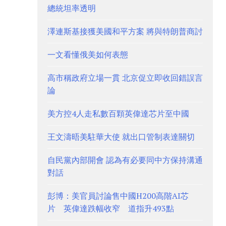
總統坦率透明
澤連斯基接獲美國和平方案 將與特朗普商討
一文看懂俄美如何表態
高市稱政府立場一貫 北京促立即收回錯誤言
論
美方控4人走私數百顆英偉達芯片至中國
王文濤晤美駐華大使 就出口管制表達關切
自民黨內部開會 認為有必要同中方保持溝通
對話
彭博：美官員討論售中國H200高階AI芯
片 英偉達跌幅收窄 道指升493點