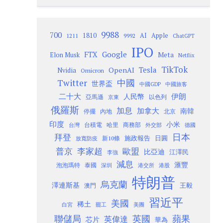
9988
700
1810
AI
Apple
1211
9992
ChatGPT
IPO
Google
FTX
Meta
Elon Musk
Netflix
TikTok
Tesla
OpenAI
Nvidia
Omicron
Twitter
中國
世界盃
中國GDP
中國旅客
二十大
伊朗
人民幣
以色列
亞馬遜
京東
俄羅斯
加息
加拿大
南韓
內地
停擺
北京
印度
小米
台灣
台積電
哈里
商務部
外交部
德國
日本
拜登
施政報告
日圓
新10條
放寬防疫
歐盟
普京
李家超
比亞迪
江澤民
李強
減息
滙豐
泡泡瑪特
泰國
深圳
港股
港交所
特朗普
烏克蘭
澤連斯基
澳門
王毅
習近平
美國
稀土
白宮
罷工
美團
聯儲局
蘋果
英國
英偉達
芯片
華為