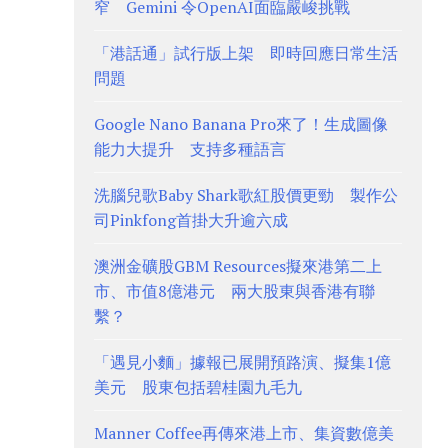
窄 Gemini 令OpenAI面臨嚴峻挑戰
「港話通」試行版上架 即時回應日常生活
問題
Google Nano Banana Pro來了！生成圖像
能力大提升 支持多種語言
洗腦兒歌Baby Shark歌紅股價更勁 製作公
司Pinkfong首掛大升逾六成
澳洲金礦股GBM Resources擬來港第二上
市、市值8億港元 兩大股東與香港有聯
繫？
「遇見小麵」據報已展開預路演、擬集1億
美元 股東包括碧桂園九毛九
Manner Coffee再傳來港上市、集資數億美