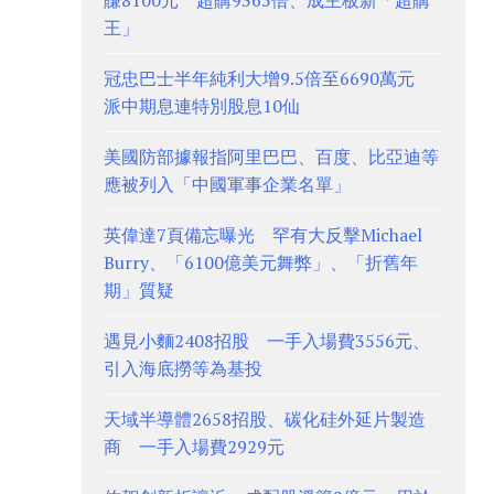
賺8100元 超購9365倍、成主板新「超購
王」
冠忠巴士半年純利大增9.5倍至6690萬元
派中期息連特別股息10仙
美國防部據報指阿里巴巴、百度、比亞迪等
應被列入「中國軍事企業名單」
英偉達7頁備忘曝光 罕有大反擊Michael
Burry、「6100億美元舞弊」、「折舊年
期」質疑
遇見小麵2408招股 一手入場費3556元、
引入海底撈等為基投
天域半導體2658招股、碳化硅外延片製造
商 一手入場費2929元