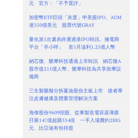
元 官方：「不予置評」
加密幣ETF巨頭「灰度」申美股IPO、AUM
達350億美元 股票代號GRAY
量化派5次遞表終通過港IPO聆訊、擁電商
平台「羊小咩」 首5月溢利1.25億人幣
納芯微、樂摩科技通過上市聆訊 納芯微A
股市值211億人幣、樂摩科技為共享按摩設
備商
三生製藥擬分拆蔓迪股份主板上市 後者專
注皮膚健康及體重管理解決方案
海偉股份9609招股、從事製造電容器薄膜
孖展147億超購334倍 一手入場費約2885
元、比亞迪有份持股