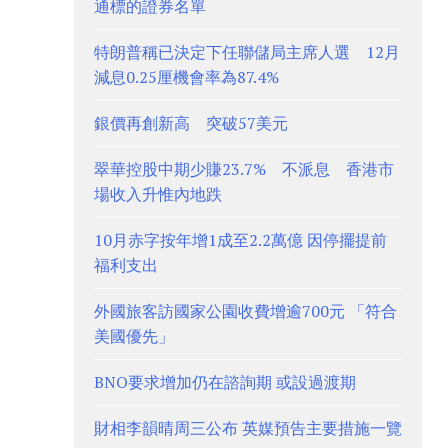
通標的證券名單
特朗普稱已決定下任聯儲局主席人選 12月
減息0.25厘機會率為87.4%
銀價再創新高 突破57美元
翠華控股中期少賺23.7% 不派息 香港市
場收入升惟內地跌
10月赤字按年增1成至2.2萬億 因停擺提前
福利支出
外國旅客訪國家公園收費增逾700元 「符合
美國優先」
BNO要求增加仍在諮詢期 或設過渡期
財相李韻晴周三公布 英媒預告主要措施一覽