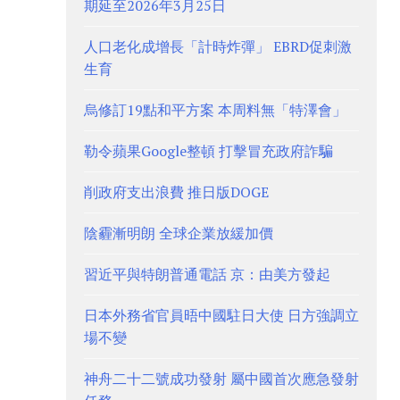
期延至2026年3月25日
人口老化成增長「計時炸彈」 EBRD促刺激
生育
烏修訂19點和平方案 本周料無「特澤會」
勒令蘋果Google整頓 打擊冒充政府詐騙
削政府支出浪費 推日版DOGE
陰霾漸明朗 全球企業放緩加價
習近平與特朗普通電話 京：由美方發起
日本外務省官員晤中國駐日大使 日方強調立
場不變
神舟二十二號成功發射 屬中國首次應急發射