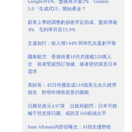
Google升6%、盤後再升逾2% Gemini
3.0「生成式UI」開始產金？
蔚來上季經調整虧損收窄近四成、盤前彈逾
4% 毛利率升至13.9%
文遠知行：收入增144% 阿布扎比盈虧平衡
國泰航空、香港快運10月共接載320萬人
次 前者聖誕預訂強健、後者密切留意日本
需求
美財長：43日停擺造成110億美元永久經濟
損失 對明年增長前景仍樂觀
日圓兌港元4.97算 日政府顧問：日本可積
極干預支撐日圓、或跌至160前就出手
Sam Altman內部信曝光：AI領先優勢收