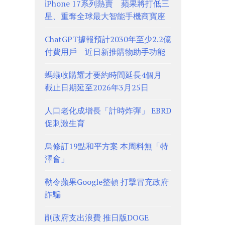
iPhone 17系列熱賣 蘋果將打低三
星、重奪全球最大智能手機商寶座
ChatGPT據報預計2030年至少2.2億
付費用戶 近日新推購物助手功能
螞蟻收購耀才要約時間延長4個月
截止日期延至2026年3月25日
人口老化成增長「計時炸彈」 EBRD
促刺激生育
烏修訂19點和平方案 本周料無「特
澤會」
勒令蘋果Google整頓 打擊冒充政府
詐騙
削政府支出浪費 推日版DOGE