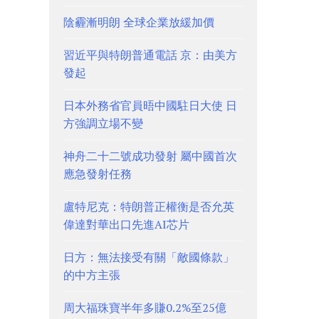
陰霾漸明朗 全球企業放緩加價
習近平與特朗普通電話 京：由美方
發起
日本外務省官員晤中國駐日大使 日
方強調立場不變
神舟二十二號成功發射 屬中國首次
應急發射任務
盧特尼克：特朗普正權衡是否允英
偉達對華出口先進AI芯片
日方：無法接受有關「敵國條款」
的中方主張
周大福珠寶半年多賺0.2%至25億