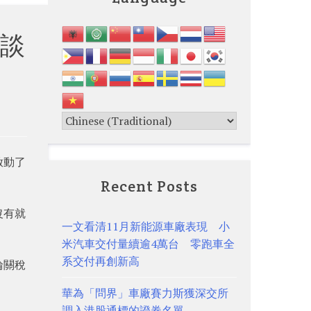
談
啟動了
Recent Posts
沒有就
一文看清11月新能源車廠表現 小
米汽車交付量續逾4萬台 零跑車全
系交付再創新高
輪關稅
華為「問界」車廠賽力斯獲深交所
調入港股通標的證券名單