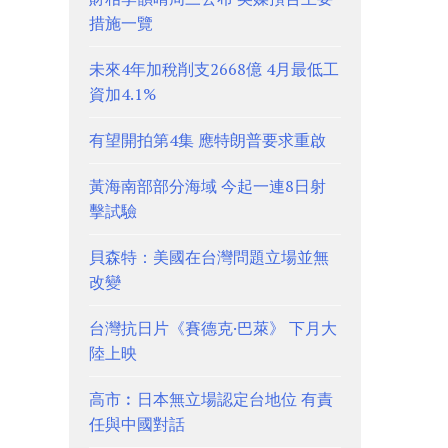
措施一覽
未來4年加稅削支2668億 4月最低工
資加4.1%
有望開拍第4集 應特朗普要求重啟
黃海南部部分海域 今起一連8日射
擊試驗
貝森特：美國在台灣問題立場並無
改變
台灣抗日片《賽德克·巴萊》 下月大
陸上映
高市︰日本無立場認定台地位 有責
任與中國對話