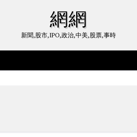
網網
新聞,股市,IPO,政治,中美,股票,事時