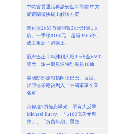
中歐官員通話再談安世半導體 中方
促荷蘭儘快提出解決方案
量化派2685首掛開報26元升逾1.6
倍、一手賺8100元 超購9365倍、
成主板新「超購王」
冠忠巴士半年純利大增9.5倍至6690
萬元 派中期息連特別股息10仙
美國防部據報指阿里巴巴、百度、
比亞迪等應被列入「中國軍事企業
名單」
英偉達7頁備忘曝光 罕有大反擊
Michael Burry、「6100億美元舞
弊」、「折舊年期」質疑