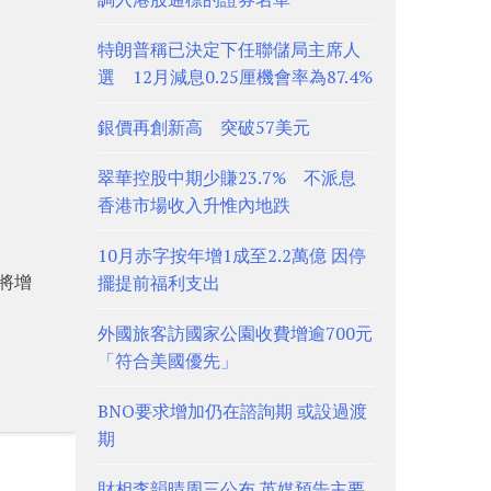
。
特朗普稱已決定下任聯儲局主席人
選 12月減息0.25厘機會率為87.4%
銀價再創新高 突破57美元
翠華控股中期少賺23.7% 不派息
香港市場收入升惟內地跌
10月赤字按年增1成至2.2萬億 因停
將增
擺提前福利支出
外國旅客訪國家公園收費增逾700元
「符合美國優先」
BNO要求增加仍在諮詢期 或設過渡
期
財相李韻晴周三公布 英媒預告主要