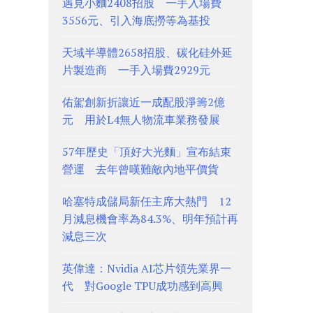
遇見小麵2408招股 一手入場費
3556元、引入海底撈等為基投
天域半導體2658招股、碳化硅外延
片製造商 一手入場費2929元
佑駕創新折讓近一成配股淨籌2億
元 用於L4無人物流車業務發展
57年歷史「頂好大光麵」宣布結束
營運 去年曾嘆難敵內地平價貨
哈塞特成儲局新任主席大熱門 12
月減息機會率為84.3%、明年預計再
減息三次
英偉達：Nvidia AI芯片領先業界一
代 對Google TPU成功感到高興