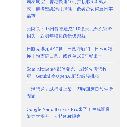
國泰航空、香港快運10月共接載320萬人
次 前者聖誕預訂強健、後者密切留意日本
需求
美財長：43日停擺造成110億美元永久經濟
損失 對明年增長前景仍樂觀
日圓兌港元4.97算 日政府顧問：日本可積
極干預支撐日圓、或跌至160前就出手
Sam Altman內部信曝光：AI領先優勢收
窄 Gemini 令OpenAI面臨嚴峻挑戰
「港話通」試行版上架 即時回應日常生活
問題
Google Nano Banana Pro來了！生成圖像
能力大提升 支持多種語言