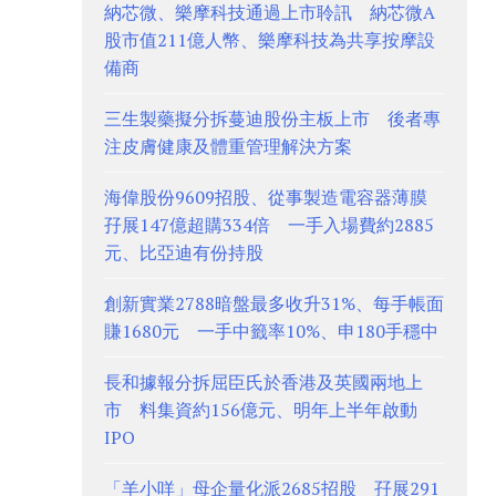
納芯微、樂摩科技通過上市聆訊 納芯微A
股市值211億人幣、樂摩科技為共享按摩設
備商
三生製藥擬分拆蔓迪股份主板上市 後者專
注皮膚健康及體重管理解決方案
海偉股份9609招股、從事製造電容器薄膜
孖展147億超購334倍 一手入場費約2885
元、比亞迪有份持股
創新實業2788暗盤最多收升31%、每手帳面
賺1680元 一手中籤率10%、申180手穩中
長和據報分拆屈臣氏於香港及英國兩地上
市 料集資約156億元、明年上半年啟動
IPO
「羊小咩」母企量化派2685招股 孖展291