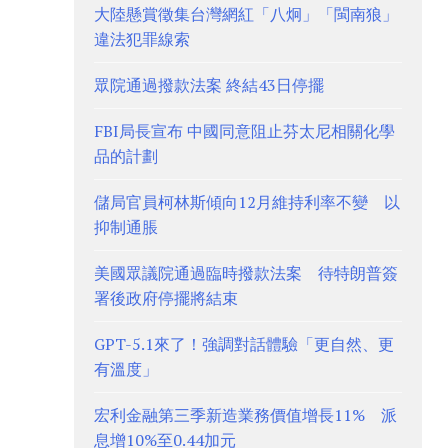
大陸懸賞徵集台灣網紅「八炯」「閩南狼」
違法犯罪線索
眾院通過撥款法案 終結43日停擺
FBI局長宣布 中國同意阻止芬太尼相關化學
品的計劃
儲局官員柯林斯傾向12月維持利率不變 以
抑制通脹
美國眾議院通過臨時撥款法案 待特朗普簽
署後政府停擺將結束
GPT-5.1來了！強調對話體驗「更自然、更
有溫度」
宏利金融第三季新造業務價值增長11% 派
息增10%至0.44加元