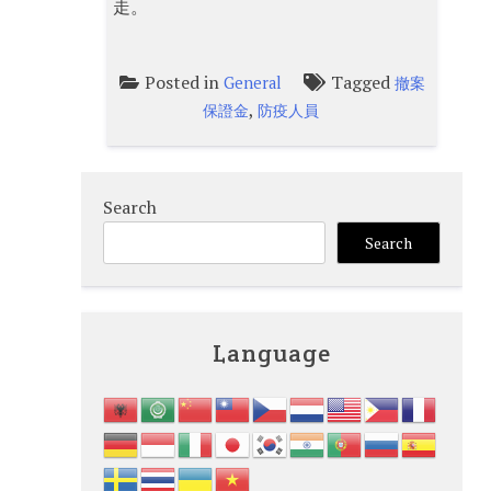
走。
Posted in
Tagged
General
撤案
,
保證金
防疫人員
Search
Search
Language