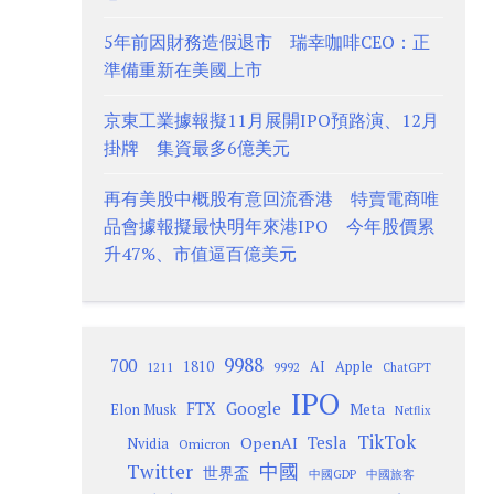
5年前因財務造假退市 瑞幸咖啡CEO：正
準備重新在美國上市
京東工業據報擬11月展開IPO預路演、12月
掛牌 集資最多6億美元
再有美股中概股有意回流香港 特賣電商唯
品會據報擬最快明年來港IPO 今年股價累
升47%、市值逼百億美元
9988
700
1810
AI
Apple
1211
9992
ChatGPT
IPO
Google
FTX
Meta
Elon Musk
Netflix
TikTok
Tesla
OpenAI
Nvidia
Omicron
Twitter
中國
世界盃
中國GDP
中國旅客