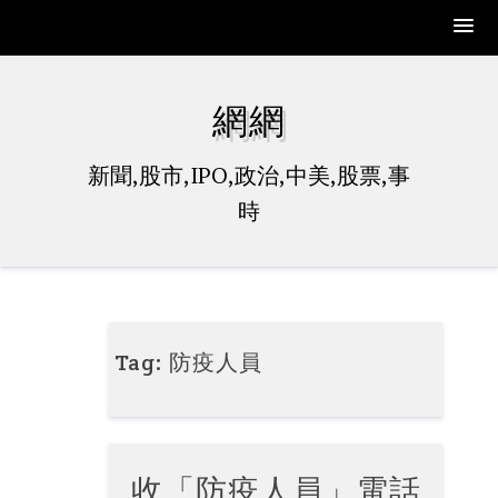
Skip
to
網網
content
新聞,股市,IPO,政治,中美,股票,事
時
Tag:
防疫人員
收「防疫人員」電話