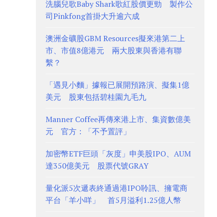
洗腦兒歌Baby Shark歌紅股價更勁 製作公
司Pinkfong首掛大升逾六成
澳洲金礦股GBM Resources擬來港第二上
市、市值8億港元 兩大股東與香港有聯
繫？
「遇見小麵」據報已展開預路演、擬集1億
美元 股東包括碧桂園九毛九
Manner Coffee再傳來港上市、集資數億美
元 官方：「不予置評」
加密幣ETF巨頭「灰度」申美股IPO、AUM
達350億美元 股票代號GRAY
量化派5次遞表終通過港IPO聆訊、擁電商
平台「羊小咩」 首5月溢利1.25億人幣