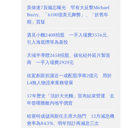
英偉達7頁備忘曝光 罕有大反擊Michael
Burry、「6100億美元舞弊」、「折舊年
期」質疑
遇見小麵2408招股 一手入場費3556元、
引入海底撈等為基投
天域半導體2658招股、碳化硅外延片製造
商 一手入場費2929元
佑駕創新折讓近一成配股淨籌2億元 用於
L4無人物流車業務發展
57年歷史「頂好大光麵」宣布結束營運 去
年曾嘆難敵內地平價貨
哈塞特成儲局新任主席大熱門 12月減息機
會率為84.3%、明年預計再減息三次