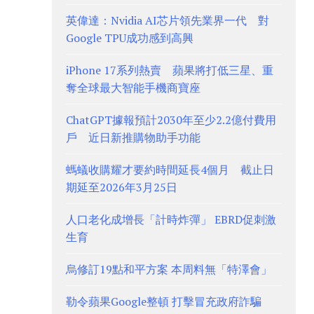
英偉達：Nvidia AI芯片領先業界一代 對
Google TPU成功感到高興
iPhone 17系列熱賣 蘋果將打低三星、重
奪全球最大智能手機商寶座
ChatGPT據報預計2030年至少2.2億付費用
戶 近日新推購物助手功能
螞蟻收購耀才要約時間延長4個月 截止日
期延至2026年3月25日
人口老化成增長「計時炸彈」 EBRD促刺激
生育
烏修訂19點和平方案 本周料無「特澤會」
勒令蘋果Google整頓 打擊冒充政府詐騙