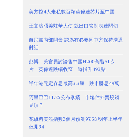
美方控4人走私數百顆英偉達芯片至中國
王文濤晤美駐華大使 就出口管制表達關切
自民黨內部開會 認為有必要同中方保持溝通
對話
彭博：美官員討論售中國H200高階AI芯
片 英偉達跌幅收窄 道指升493點
半年港元定存息最高3.3厘 跌市賺息49萬
阿里巴巴11.25公布季績 市場估外賣燒錢
見頂？
花旗料美滙指數3個月預測97.58 明年上半年
低見94