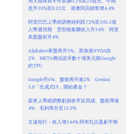
周大福珠寶半年多賺0.2%至25億元、中期
息升10%至0.22元 港澳同店銷售增4.4%
阿里巴巴上季經調整純利跌72%至103.5億
人幣遜預期 雲智能集團收入升34% 阿里
美股盤前升4%
Alphabet夜盤再升3%、英偉達NVDA跌
2% META傳洽談斥數十億美元購Google
的TPU
Google升6%、盤後再升逾2% Gemini
3.0「生成式UI」開始產金？
蔚來上季經調整虧損收窄近四成、盤前彈逾
4% 毛利率升至13.9%
文遠知行：收入增144% 阿布扎比盈虧平衡