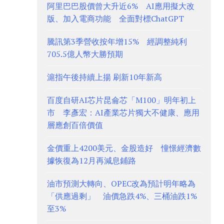
阿里巴巴股價曾大升近6% AI應用擬大改
版、加入電商功能 全面對標ChatGPT
騰訊第3季營收按年增15% 經調整純利
705.5億人幣大勝預期
滬指午後持續上揚 刷新10年新高
百度自研AI芯片昆侖芯「M100」明年初上
市 李彥宏：AI產業芯片獨大不健康、應用
層應創百倍價值
金價重上4200美元、金股造好 憧憬經濟數
據恢復為12月再減息鋪路
油市預測大轉向、OPEC改為預計明年略為
「供應過剩」 油價急跌4%、三桶油跌1%
至3%