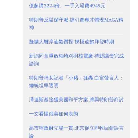
億超購2224倍、一手入場費4949元
特朗普反駁保守派 撐引進專才體現MAGA精
神
擬擴大離岸油氣鑽探 規模遠超拜登時期
新潟同意重啟柏崎刈羽核電廠 待縣議會完成
諮詢
特朗普稱女記者「小豬」捱轟 白宮發言人：
總統坦率透明
澤連斯基接獲美國和平方案 將與特朗普商討
一文看懂俄美如何表態
高市稱政府立場一貫 北京促立即收回錯誤言
論