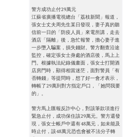
警方成功止付29萬元
江蘇省廣播電視總台「荔枝新聞」報道，
張女士丈夫周先生某日發現，妻子真的聽
信前一日的「防疫人員」來電所講，走去
酒店「隔離」後，急忙報警，擔心妻子進
一步墮入騙案，損失錢財。警方翻查沿途
監控，確定張女士身處的酒店後，馬上上
門。根據執法紀錄儀畫面，張女士打開酒
店房門時，顯得相當迷茫，面對警員「有
否轉錢」等提問時，想了好一會才表示，
轉帳了29萬到對方指定戶口，「她問我要
的」。
警方馬上匯報反詐中心，對該筆款項進行
緊急止付，成功保住該29萬元。警方還發
現，張女士帳戶中還有48萬元，如未能及
時止付，該48萬元恐也會被不法分子轉