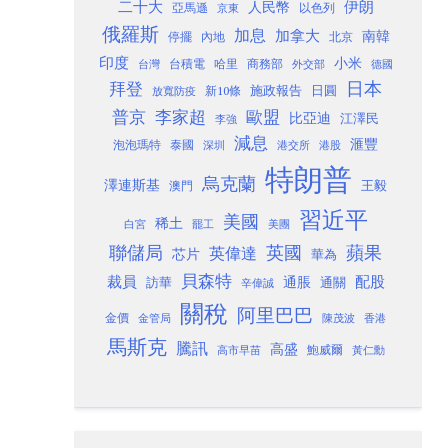
二十大
伊朗
人民幣
以色列
亞馬遜
京東
俄羅斯
加息
加拿大
南韓
內地
停擺
北京
印度
小米
台灣
台積電
哈里
商務部
外交部
德國
日本
拜登
施政報告
日圓
新10條
放寬防疫
歐盟
普京
李家超
比亞迪
江澤民
李強
減息
滙豐
泡泡瑪特
泰國
深圳
港股
港交所
特朗普
烏克蘭
澤連斯基
澳門
王毅
習近平
美國
稀土
白宮
罷工
美團
聯儲局
蘋果
英國
英偉達
芯片
華為
貝森特
裁員
配股
通脹
訪華
通關
辛偉誠
關稅
阿里巴巴
金價
金管局
香港
陳茂波
馬斯克
騰訊
高盛
高市早苗
鮑威爾
黃仁勳