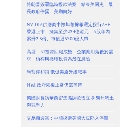
特朗普簽署臨時撥款法案 結束美國史上最
長政府停擺 美期向好
NVIDIA供應商中際旭創據報選定投行A+H
香港上市、擬集至少234億港元 A股年內
累升2.8倍、市值逼5300億人幣
高盛：AI投資回報成疑 企業應用落後於需
求 槓桿與循環投資為潛在風險
烏暫停和談 俄促美避升級戰事
終結 政府恢復正常仍需等待
德國財長訪華前密集協調歐盟立場 聚焦稀土
與競爭力
交易商透露：中國採購美國大豆陷入停滯