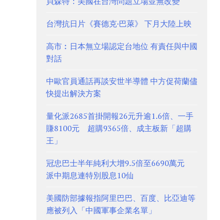
貝森特：美國在台灣問題立場並無改變
台灣抗日片《賽德克·巴萊》 下月大陸上映
高市︰日本無立場認定台地位 有責任與中國
對話
中歐官員通話再談安世半導體 中方促荷蘭儘
快提出解決方案
量化派2685首掛開報26元升逾1.6倍、一手
賺8100元 超購9365倍、成主板新「超購
王」
冠忠巴士半年純利大增9.5倍至6690萬元
派中期息連特別股息10仙
美國防部據報指阿里巴巴、百度、比亞迪等
應被列入「中國軍事企業名單」