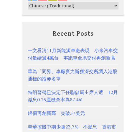
Recent Posts
一文看清11月新能源車廠表現 小米汽車交
付量續逾4萬台 零跑車全系交付再創新高
華為「問界」車廠賽力斯獲深交所調入港股
通標的證券名單
特朗普稱已決定下任聯儲局主席人選 12月
減息0.25厘機會率為87.4%
銀價再創新高 突破57美元
翠華控股中期少賺23.7% 不派息 香港市