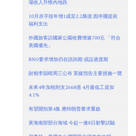
場收入升惟內地跌
10月赤字按年增1成至2.2萬億 因停擺提前
福利支出
外國旅客訪國家公園收費增逾700元 「符合
美國優先」
BNO要求增加仍在諮詢期 或設過渡期
財相李韻晴周三公布 英媒預告主要措施一覽
未來4年加稅削支2668億 4月最低工資加
4.1%
有望開拍第4集 應特朗普要求重啟
黃海南部部分海域 今起一連8日射擊試驗