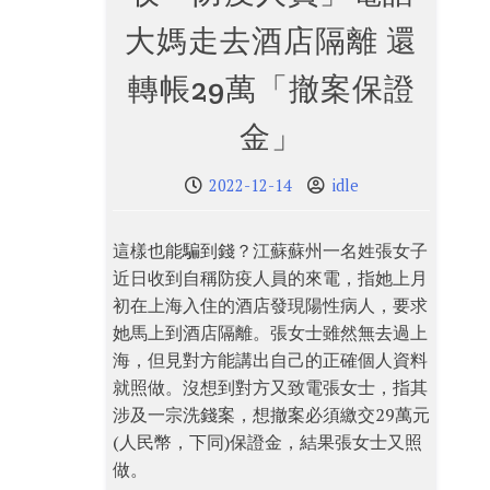
大媽走去酒店隔離 還
轉帳29萬「撤案保證
金」
2022-12-14
idle
這樣也能騙到錢？江蘇蘇州一名姓張女子
近日收到自稱防疫人員的來電，指她上月
初在上海入住的酒店發現陽性病人，要求
她馬上到酒店隔離。張女士雖然無去過上
海，但見對方能講出自己的正確個人資料
就照做。沒想到對方又致電張女士，指其
涉及一宗洗錢案，想撤案必須繳交29萬元
(人民幣，下同)保證金，結果張女士又照
做。