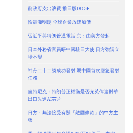
削政府支出浪費 推日版DOGE
陰霾漸明朗 全球企業放緩加價
習近平與特朗普通電話 京：由美方發起
日本外務省官員晤中國駐日大使 日方強調立
場不變
神舟二十二號成功發射 屬中國首次應急發射
任務
盧特尼克：特朗普正權衡是否允英偉達對華
出口先進AI芯片
日方：無法接受有關「敵國條款」的中方主
張