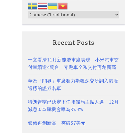
Recent Posts
一文看清11月新能源車廠表現 小米汽車交
付量續逾4萬台 零跑車全系交付再創新高
華為「問界」車廠賽力斯獲深交所調入港股
通標的證券名單
特朗普稱已決定下任聯儲局主席人選 12月
減息0.25厘機會率為87.4%
銀價再創新高 突破57美元