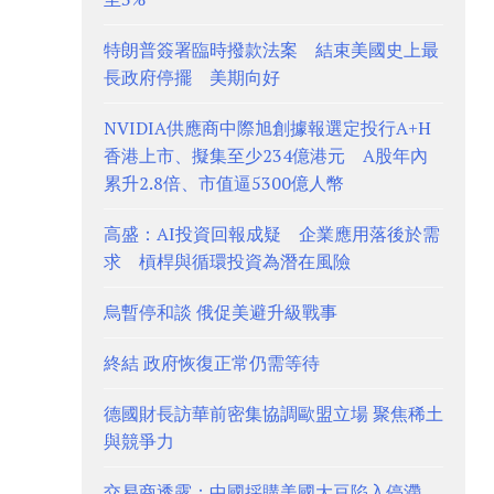
特朗普簽署臨時撥款法案 結束美國史上最
長政府停擺 美期向好
NVIDIA供應商中際旭創據報選定投行A+H
香港上市、擬集至少234億港元 A股年內
累升2.8倍、市值逼5300億人幣
高盛：AI投資回報成疑 企業應用落後於需
求 槓桿與循環投資為潛在風險
烏暫停和談 俄促美避升級戰事
終結 政府恢復正常仍需等待
德國財長訪華前密集協調歐盟立場 聚焦稀土
與競爭力
交易商透露：中國採購美國大豆陷入停滯