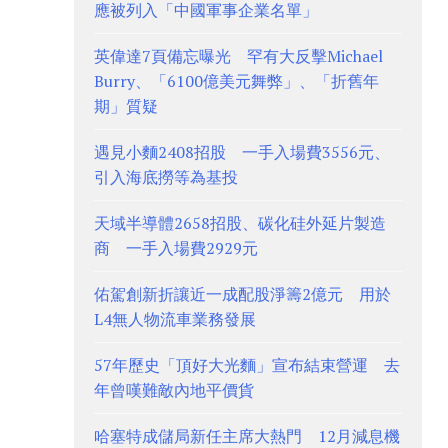
應被列入「中國軍事企業名單」
英偉達7頁備忘曝光 罕有大反擊Michael
Burry、「6100億美元舞弊」、「折舊年
期」質疑
遇見小麵2408招股 一手入場費3556元、
引入海底撈等為基投
天域半導體2658招股、碳化硅外延片製造
商 一手入場費2929元
佑駕創新折讓近一成配股淨籌2億元 用於
L4無人物流車業務發展
57年歷史「頂好大光麵」宣布結束營運 去
年曾嘆難敵內地平價貨
哈塞特成儲局新任主席大熱門 12月減息機