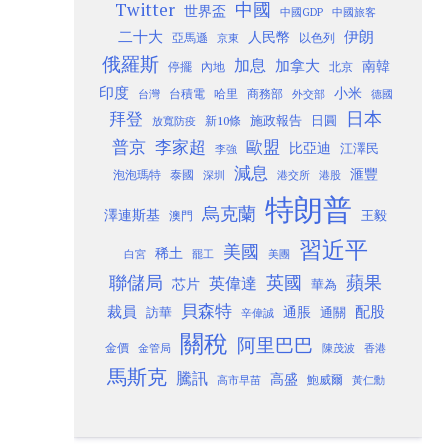
Twitter
中國
世界盃
中國GDP
中國旅客
二十大
伊朗
人民幣
以色列
亞馬遜
京東
俄羅斯
加息
加拿大
南韓
內地
停擺
北京
印度
小米
台灣
台積電
哈里
商務部
外交部
德國
日本
拜登
施政報告
日圓
新10條
放寬防疫
歐盟
普京
李家超
比亞迪
江澤民
李強
減息
滙豐
泡泡瑪特
泰國
深圳
港股
港交所
特朗普
烏克蘭
澤連斯基
澳門
王毅
習近平
美國
稀土
白宮
罷工
美團
聯儲局
蘋果
英國
英偉達
芯片
華為
貝森特
裁員
配股
通脹
訪華
通關
辛偉誠
關稅
阿里巴巴
金價
金管局
香港
陳茂波
馬斯克
騰訊
高盛
高市早苗
鮑威爾
黃仁勳