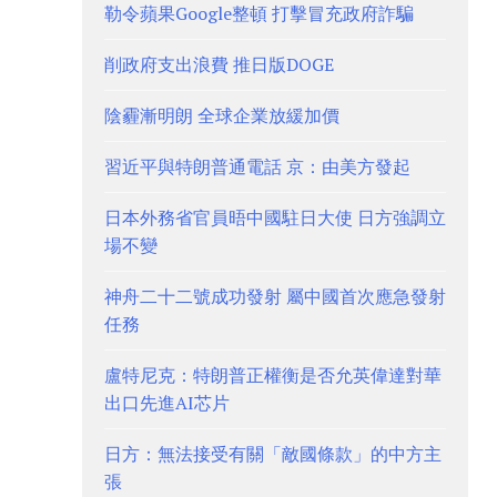
勒令蘋果Google整頓 打擊冒充政府詐騙
削政府支出浪費 推日版DOGE
陰霾漸明朗 全球企業放緩加價
習近平與特朗普通電話 京：由美方發起
日本外務省官員晤中國駐日大使 日方強調立
場不變
神舟二十二號成功發射 屬中國首次應急發射
任務
盧特尼克：特朗普正權衡是否允英偉達對華
出口先進AI芯片
日方：無法接受有關「敵國條款」的中方主
張