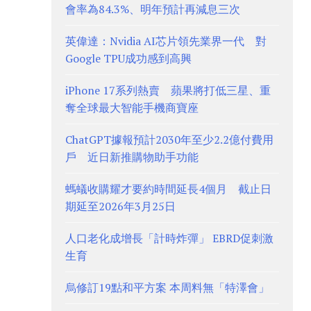
會率為84.3%、明年預計再減息三次
英偉達：Nvidia AI芯片領先業界一代 對
Google TPU成功感到高興
iPhone 17系列熱賣 蘋果將打低三星、重
奪全球最大智能手機商寶座
ChatGPT據報預計2030年至少2.2億付費用
戶 近日新推購物助手功能
螞蟻收購耀才要約時間延長4個月 截止日
期延至2026年3月25日
人口老化成增長「計時炸彈」 EBRD促刺激
生育
烏修訂19點和平方案 本周料無「特澤會」