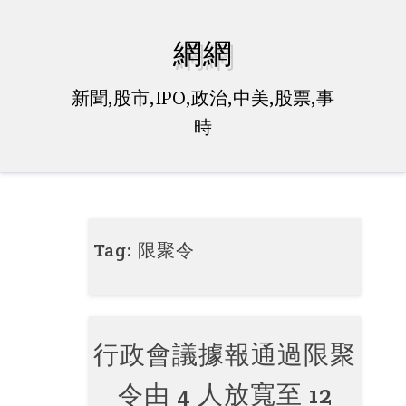
Skip
to
網網
content
新聞,股市,IPO,政治,中美,股票,事
時
Tag:
限聚令
行政會議據報通過限聚
令由 4 人放寬至 12