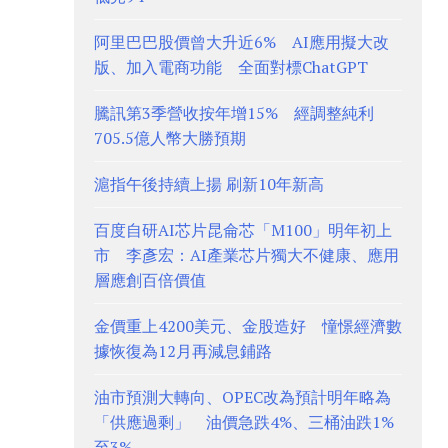
阿里巴巴股價曾大升近6% AI應用擬大改
版、加入電商功能 全面對標ChatGPT
騰訊第3季營收按年增15% 經調整純利
705.5億人幣大勝預期
滬指午後持續上揚 刷新10年新高
百度自研AI芯片昆侖芯「M100」明年初上
市 李彥宏：AI產業芯片獨大不健康、應用
層應創百倍價值
金價重上4200美元、金股造好 憧憬經濟數
據恢復為12月再減息鋪路
油市預測大轉向、OPEC改為預計明年略為
「供應過剩」 油價急跌4%、三桶油跌1%
至3%