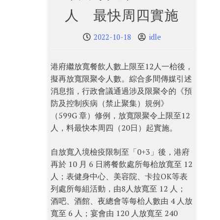
人 最快周四實施
2022-10-18
idle
港府繼放寬餐飲人數上限至12人一枱後，
擬再放寬限聚令人數。綜合多間傳媒引述
消息指，行政會議通過涉及限聚令的《預
防及控制疾病（禁止聚集）規例》
（599G 章）修例，放寬限聚令上限至12
人，料最快本周四（20日）起實施。
自放寬入境檢疫限制至「0+3」後，港府
再於 10 月 6 日將餐飲處所每枱放寬至 12
人；表健身中心、美容院、卡拉OK等表
列處所每組活動，由8人放寬至 12 人；
酒吧、酒館、夜總會等每枱人數由 4 人放
寬至 6 人；宴會由 120 人放寬至 240