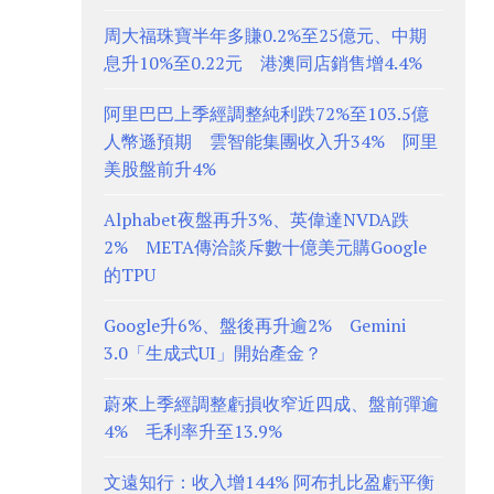
周大福珠寶半年多賺0.2%至25億元、中期
息升10%至0.22元 港澳同店銷售增4.4%
阿里巴巴上季經調整純利跌72%至103.5億
人幣遜預期 雲智能集團收入升34% 阿里
美股盤前升4%
Alphabet夜盤再升3%、英偉達NVDA跌
2% META傳洽談斥數十億美元購Google
的TPU
Google升6%、盤後再升逾2% Gemini
3.0「生成式UI」開始產金？
蔚來上季經調整虧損收窄近四成、盤前彈逾
4% 毛利率升至13.9%
文遠知行：收入增144% 阿布扎比盈虧平衡