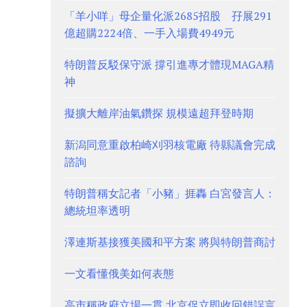
「羊小咩」母企量化派2685招股 孖展291
億超購2224倍、一手入場費4949元
特朗普反駁保守派 撐引進專才體現MAGA精
神
擬擴大離岸油氣鑽探 規模遠超拜登時期
新潟同意重啟柏崎刈羽核電廠 待縣議會完成
諮詢
特朗普稱女記者「小豬」捱轟 白宮發言人：
總統坦率透明
澤連斯基接獲美國和平方案 將與特朗普商討
一文看懂俄美如何表態
高市稱政府立場一貫 北京促立即收回錯誤言