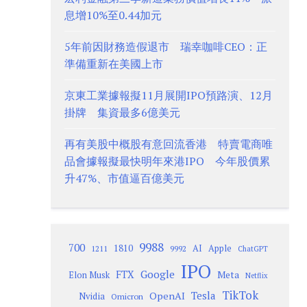
息增10%至0.44加元
5年前因財務造假退市 瑞幸咖啡CEO：正
準備重新在美國上市
京東工業據報擬11月展開IPO預路演、12月
掛牌 集資最多6億美元
再有美股中概股有意回流香港 特賣電商唯
品會據報擬最快明年來港IPO 今年股價累
升47%、市值逼百億美元
9988
700
1810
AI
Apple
1211
9992
ChatGPT
IPO
Google
FTX
Meta
Elon Musk
Netflix
TikTok
Tesla
OpenAI
Nvidia
Omicron