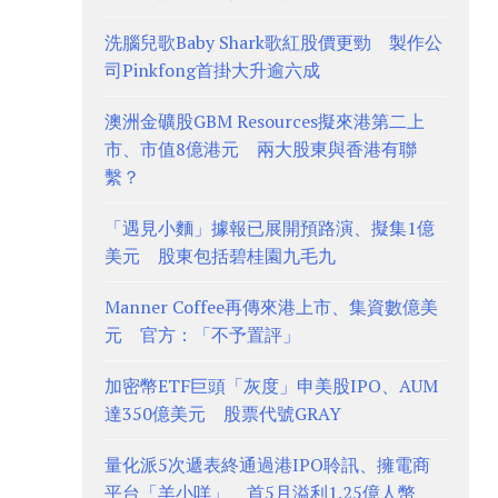
洗腦兒歌Baby Shark歌紅股價更勁 製作公
司Pinkfong首掛大升逾六成
澳洲金礦股GBM Resources擬來港第二上
市、市值8億港元 兩大股東與香港有聯
繫？
「遇見小麵」據報已展開預路演、擬集1億
美元 股東包括碧桂園九毛九
Manner Coffee再傳來港上市、集資數億美
元 官方：「不予置評」
加密幣ETF巨頭「灰度」申美股IPO、AUM
達350億美元 股票代號GRAY
量化派5次遞表終通過港IPO聆訊、擁電商
平台「羊小咩」 首5月溢利1.25億人幣