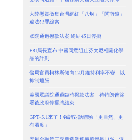
大陸懸賞徵集台灣網紅「八炯」「閩南狼」
違法犯罪線索
眾院通過撥款法案 終結43日停擺
FBI局長宣布 中國同意阻止芬太尼相關化學
品的計劃
儲局官員柯林斯傾向12月維持利率不變 以
抑制通脹
美國眾議院通過臨時撥款法案 待特朗普簽
署後政府停擺將結束
GPT-5.1來了！強調對話體驗「更自然、更
有溫度」
宏利金融第三季新造業務價值增長11% 派