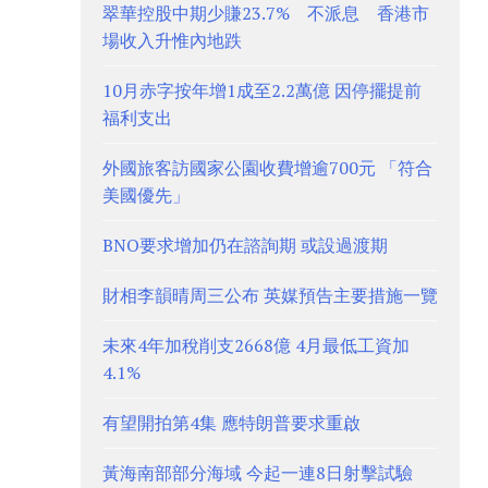
翠華控股中期少賺23.7% 不派息 香港市
場收入升惟內地跌
10月赤字按年增1成至2.2萬億 因停擺提前
福利支出
外國旅客訪國家公園收費增逾700元 「符合
美國優先」
BNO要求增加仍在諮詢期 或設過渡期
財相李韻晴周三公布 英媒預告主要措施一覽
未來4年加稅削支2668億 4月最低工資加
4.1%
有望開拍第4集 應特朗普要求重啟
黃海南部部分海域 今起一連8日射擊試驗