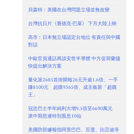
貝森特：美國在台灣問題立場並無改變
台灣抗日片《賽德克·巴萊》 下月大陸上映
高市︰日本無立場認定台地位 有責任與中國
對話
中歐官員通話再談安世半導體 中方促荷蘭儘
快提出解決方案
量化派2685首掛開報26元升逾1.6倍、一手
賺8100元 超購9365倍、成主板新「超購
王」
冠忠巴士半年純利大增9.5倍至6690萬元
派中期息連特別股息10仙
美國防部據報指阿里巴巴、百度、比亞迪等