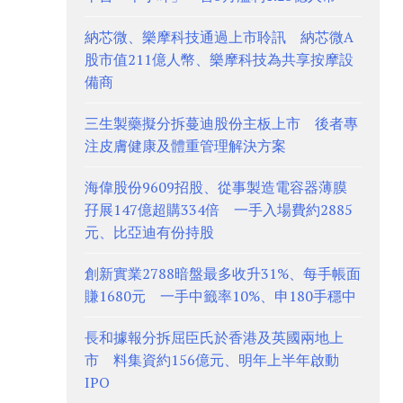
納芯微、樂摩科技通過上市聆訊 納芯微A
股市值211億人幣、樂摩科技為共享按摩設
備商
三生製藥擬分拆蔓迪股份主板上市 後者專
注皮膚健康及體重管理解決方案
海偉股份9609招股、從事製造電容器薄膜
孖展147億超購334倍 一手入場費約2885
元、比亞迪有份持股
創新實業2788暗盤最多收升31%、每手帳面
賺1680元 一手中籤率10%、申180手穩中
長和據報分拆屈臣氏於香港及英國兩地上
市 料集資約156億元、明年上半年啟動
IPO