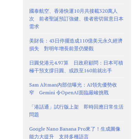
國泰航空、香港快運10月共接載320萬人
次 前者聖誕預訂強健、後者密切留意日本
需求
美財長：43日停擺造成110億美元永久經濟
損失 對明年增長前景仍樂觀
日圓兌港元4.97算 日政府顧問：日本可積
極干預支撐日圓、或跌至160前就出手
Sam Altman內部信曝光：AI領先優勢收
窄 Gemini 令OpenAI面臨嚴峻挑戰
「港話通」試行版上架 即時回應日常生活
問題
Google Nano Banana Pro來了！生成圖像
能力大提升 支持多種語言