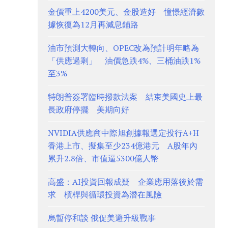
金價重上4200美元、金股造好 憧憬經濟數
據恢復為12月再減息鋪路
油市預測大轉向、OPEC改為預計明年略為
「供應過剩」 油價急跌4%、三桶油跌1%
至3%
特朗普簽署臨時撥款法案 結束美國史上最
長政府停擺 美期向好
NVIDIA供應商中際旭創據報選定投行A+H
香港上市、擬集至少234億港元 A股年內
累升2.8倍、市值逼5300億人幣
高盛：AI投資回報成疑 企業應用落後於需
求 槓桿與循環投資為潛在風險
烏暫停和談 俄促美避升級戰事