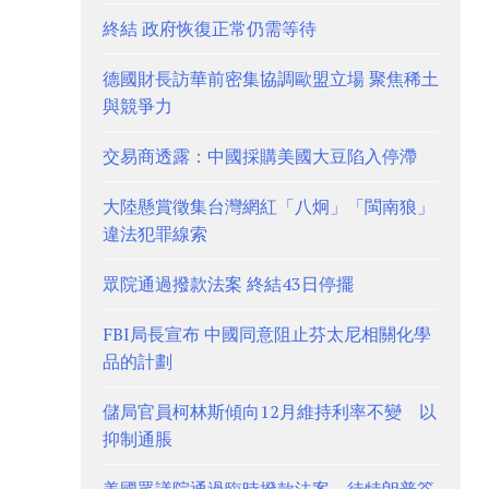
終結 政府恢復正常仍需等待
德國財長訪華前密集協調歐盟立場 聚焦稀土
與競爭力
交易商透露：中國採購美國大豆陷入停滯
大陸懸賞徵集台灣網紅「八炯」「閩南狼」
違法犯罪線索
眾院通過撥款法案 終結43日停擺
FBI局長宣布 中國同意阻止芬太尼相關化學
品的計劃
儲局官員柯林斯傾向12月維持利率不變 以
抑制通脹