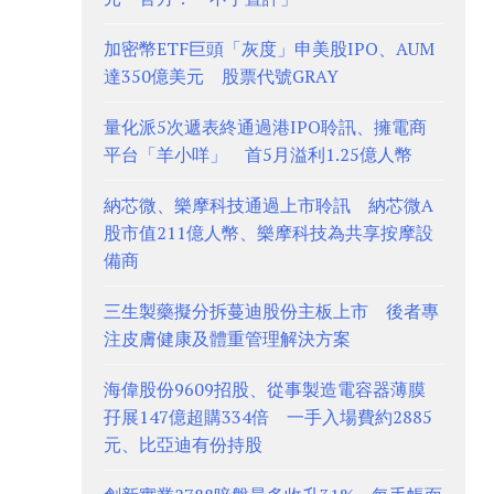
加密幣ETF巨頭「灰度」申美股IPO、AUM
達350億美元 股票代號GRAY
量化派5次遞表終通過港IPO聆訊、擁電商
平台「羊小咩」 首5月溢利1.25億人幣
納芯微、樂摩科技通過上市聆訊 納芯微A
股市值211億人幣、樂摩科技為共享按摩設
備商
三生製藥擬分拆蔓迪股份主板上市 後者專
注皮膚健康及體重管理解決方案
海偉股份9609招股、從事製造電容器薄膜
孖展147億超購334倍 一手入場費約2885
元、比亞迪有份持股