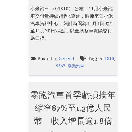
小米汽車 （01810） 公布，11月小米汽
車交付量持續超過4萬台，數據來自小米
汽車資料中心，統計時間為11月1日0點
至11月30日24點，以全系整車實際交付
為口徑。
Posted in
Tagged
,
General
1810
,
9863
零跑汽車
零跑汽車首季虧損按年
縮窄87%至1.3億人民
幣 收入增長逾1.8倍