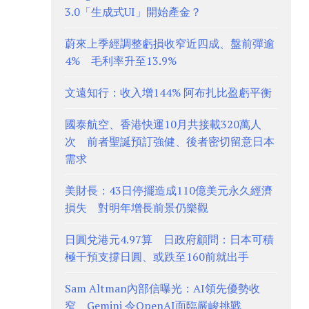
3.0「生成式UI」開始產金？
蔚來上季經調整虧損收窄近四成、盤前彈逾
4% 毛利率升至13.9%
文遠知行：收入增144% 阿布扎比盈虧平衡
國泰航空、香港快運10月共接載320萬人
次 前者聖誕預訂強健、後者密切留意日本
需求
美財長：43日停擺造成110億美元永久經濟
損失 對明年增長前景仍樂觀
日圓兌港元4.97算 日政府顧問：日本可積
極干預支撐日圓、或跌至160前就出手
Sam Altman內部信曝光：AI領先優勢收
窄 Gemini 令OpenAI面臨嚴峻挑戰