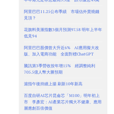
阿里巴巴11.25公布季績 市場估外賣燒錢
見頂？
花旗料美滙指數3個月預測97.58 明年上半年
低見94
阿里巴巴股價曾大升近6% AI應用擬大改
版、加入電商功能 全面對標ChatGPT
騰訊第3季營收按年增15% 經調整純利
705.5億人幣大勝預期
滬指午後持續上揚 刷新10年新高
百度自研AI芯片昆侖芯「M100」明年初上
市 李彥宏：AI產業芯片獨大不健康、應用
層應創百倍價值