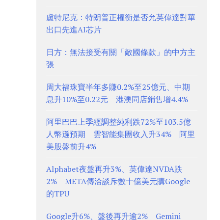
盧特尼克：特朗普正權衡是否允英偉達對華
出口先進AI芯片
日方：無法接受有關「敵國條款」的中方主
張
周大福珠寶半年多賺0.2%至25億元、中期
息升10%至0.22元 港澳同店銷售增4.4%
阿里巴巴上季經調整純利跌72%至103.5億
人幣遜預期 雲智能集團收入升34% 阿里
美股盤前升4%
Alphabet夜盤再升3%、英偉達NVDA跌
2% META傳洽談斥數十億美元購Google
的TPU
Google升6%、盤後再升逾2% Gemini