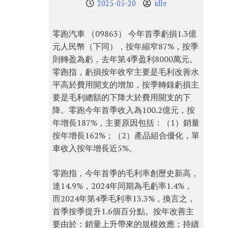
2025-05-20
idle
零跑汽車 （09863） 今年首季虧損1.3億
元人民幣（下同），按年縮窄87%，按季
則轉盈為虧，去年第4季盈利8000萬元。
零跑指，虧損按年收窄主要是毛利改善水
平高於費用開支的增加，按季轉錄虧損主
要是毛利總額的下降大於費用開支的下
降。零跑今年首季收入為100.2億元，按
年增長187%，主要原因包括：（1）銷量
按年增長162%；（2）產品組合優化，單
車收入按年增長近5%。
零跑指，今年首季的毛利率創歷史新高，
達14.9%，2024年同期為毛虧率1.4%，
而2024年第4季毛利率13.3%，換言之，
首季按季提升1.6個百分點。按年改善主
要由於：銷量上升帶來的規模效應；持續