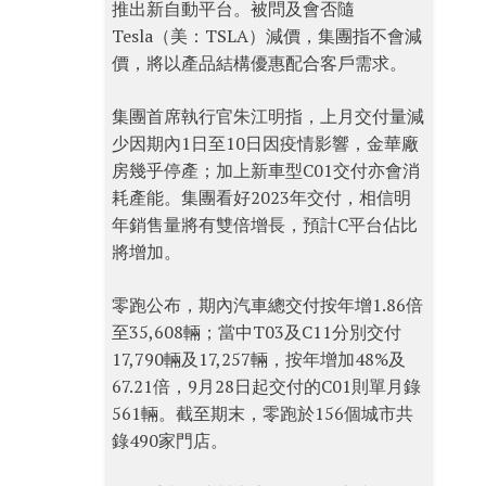
推出新自動平台。被問及會否隨
Tesla（美：TSLA）減價，集團指不會減
價，將以產品結構優惠配合客戶需求。
集團首席執行官朱江明指，上月交付量減
少因期內1日至10日因疫情影響，金華廠
房幾乎停產；加上新車型C01交付亦會消
耗產能。集團看好2023年交付，相信明
年銷售量將有雙倍增長，預計C平台佔比
將增加。
零跑公布，期內汽車總交付按年增1.86倍
至35,608輛；當中T03及C11分別交付
17,790輛及17,257輛，按年增加48%及
67.21倍，9月28日起交付的C01則單月錄
561輛。截至期末，零跑於156個城市共
錄490家門店。