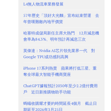
L4無人物流車業務發展
57年歷史「頂好大光麵」宣布結束營運 去
年曾嘆難敵內地平價貨
哈塞特成儲局新任主席大熱門 12月減息機
會率為84.3%、明年預計再減息三次
英偉達：Nvidia AI芯片領先業界一代 對
Google TPU成功感到高興
iPhone 17系列熱賣 蘋果將打低三星、重
奪全球最大智能手機商寶座
ChatGPT據報預計2030年至少2.2億付費用
戶 近日新推購物助手功能
螞蟻收購耀才要約時間延長4個月 截止日
期延至2026年3月25日