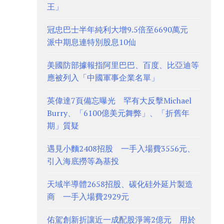
王」
冠忠巴士半年純利大增9.5倍至6690萬元
派中期息連特別股息10仙
美國防部據報指阿里巴巴、百度、比亞迪等
應被列入「中國軍事企業名單」
英偉達7頁備忘曝光 罕有大反擊Michael
Burry、「6100億美元舞弊」、「折舊年
期」質疑
遇見小麵2408招股 一手入場費3556元、
引入海底撈等為基投
天域半導體2658招股、碳化硅外延片製造
商 一手入場費2929元
佑駕創新折讓近一成配股淨籌2億元 用於