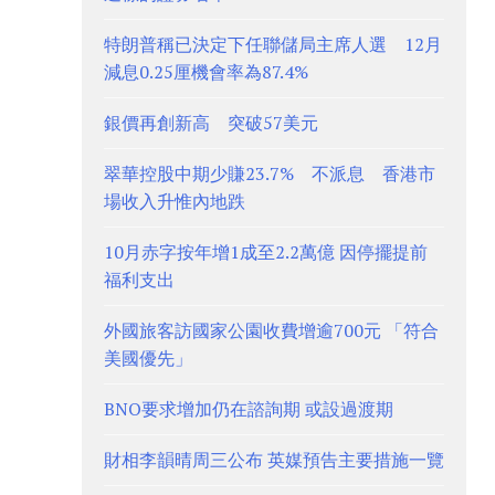
特朗普稱已決定下任聯儲局主席人選 12月
減息0.25厘機會率為87.4%
銀價再創新高 突破57美元
翠華控股中期少賺23.7% 不派息 香港市
場收入升惟內地跌
10月赤字按年增1成至2.2萬億 因停擺提前
福利支出
外國旅客訪國家公園收費增逾700元 「符合
美國優先」
BNO要求增加仍在諮詢期 或設過渡期
財相李韻晴周三公布 英媒預告主要措施一覽