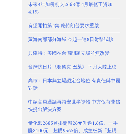
未來4年加稅削支2668億 4月最低工資加
4.1%
有望開拍第4集 應特朗普要求重啟
黃海南部部分海域 今起一連8日射擊試驗
貝森特：美國在台灣問題立場並無改變
台灣抗日片《賽德克·巴萊》 下月大陸上映
高市︰日本無立場認定台地位 有責任與中國
對話
中歐官員通話再談安世半導體 中方促荷蘭儘
快提出解決方案
量化派2685首掛開報26元升逾1.6倍、一手
賺8100元 超購9365倍、成主板新「超購