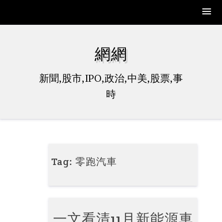
Skip
to
網網
content
新聞,股市,IPO,政治,中美,股票,事
時
Tag:
零跑汽車
一文看清11月新能源車