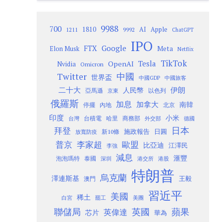
9988
700
1810
AI
Apple
1211
9992
ChatGPT
IPO
Google
FTX
Meta
Elon Musk
Netflix
TikTok
Tesla
OpenAI
Nvidia
Omicron
Twitter
中國
世界盃
中國GDP
中國旅客
二十大
伊朗
人民幣
以色列
亞馬遜
京東
俄羅斯
加息
加拿大
南韓
內地
停擺
北京
印度
小米
台灣
台積電
哈里
商務部
外交部
德國
日本
拜登
施政報告
日圓
新10條
放寬防疫
歐盟
普京
李家超
比亞迪
江澤民
李強
減息
滙豐
泡泡瑪特
泰國
深圳
港股
港交所
特朗普
烏克蘭
澤連斯基
澳門
王毅
習近平
美國
稀土
白宮
罷工
美團
聯儲局
蘋果
英國
英偉達
芯片
華為