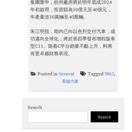
集團重申，杭州廠房將於明年底或2024
年初啟用，投資額為30億元至40億元，
年產量涉30萬輛至40萬輛。
朱江明指，期內已向以色列交付汽車，成
功邁向全球化；將於第四季發布增程版車
型C11。隨着C平台銷量不斷上升，料將
有更卓越財務表現。
Posted in
Tagged
,
General
9863
零跑汽車
Search
Search