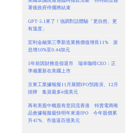
美國眾議院通過臨時撥款法案 待特朗普簽
署後政府停擺將結束
GPT-5.1來了！強調對話體驗「更自然、更
有溫度」
宏利金融第三季新造業務價值增長11% 派
息增10%至0.44加元
5年前因財務造假退市 瑞幸咖啡CEO：正
準備重新在美國上市
京東工業據報擬11月展開IPO預路演、12月
掛牌 集資最多6億美元
再有美股中概股有意回流香港 特賣電商唯
品會據報擬最快明年來港IPO 今年股價累
升47%、市值逼百億美元