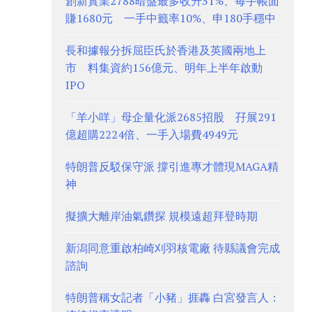
創新實業2788暗盤最多收升31%、每手帳面
賺1680元 一手中籤率10%、申180手穩中
長和據報分拆屈臣氏於香港及英國兩地上
市 料集資約156億元、明年上半年啟動
IPO
「羊小咩」母企量化派2685招股 孖展291
億超購2224倍、一手入場費4949元
特朗普反駁保守派 撐引進專才體現MAGA精
神
擬擴大離岸油氣鑽探 規模遠超拜登時期
新潟同意重啟柏崎刈羽核電廠 待縣議會完成
諮詢
特朗普稱女記者「小豬」捱轟 白宮發言人：