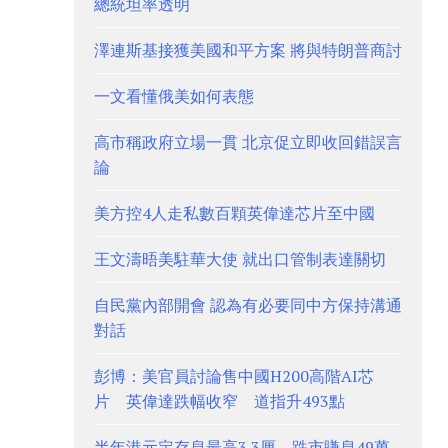
總統坦率透明
澤連斯基接獲美國和平方案 將與特朗普商討
一文看懂俄美如何表態
高市稱政府立場一貫 北京促立即收回錯誤言
論
美方控4人走私數百顆英偉達芯片至中國
王文濤晤美駐華大使 就出口管制表達關切
自民黨內部開會 認為有必要同中方保持溝通
對話
彭博：美官員討論售中國H200高階AI芯
片 英偉達跌幅收窄 道指升493點
半年港元定存息最高3.3厘 跌市賺息49萬