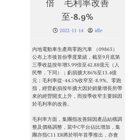
倍 毛利率改善
至-8.9%
2022-11-14
idle
內地電動車生產商零跑汽車 （09863）
公布上市後首份季度業績，截至9月底第
三季收益按年增3.99倍至42.88億元（人
民幣，下同）；虧損擴大86%至13.4億
元；毛利率從-44.5%收窄至-8.9%。零跑
指，經營虧損按年擴大因於銷量增長所帶
來的經營開支上升，而按季收窄主要歸因
於毛利率的改善。
毛利率方面，集團指改善歸因產品結構調
整及價格調整，當中C平台佔比增加，集
團亦指C11 ER將於明年首季推出，亦會