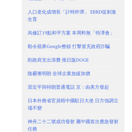
人口老化成增長「計時炸彈」 EBRD促刺激
生育
烏修訂19點和平方案 本周料無「特澤會」
勒令蘋果Google整頓 打擊冒充政府詐騙
削政府支出浪費 推日版DOGE
陰霾漸明朗 全球企業放緩加價
習近平與特朗普通電話 京：由美方發起
日本外務省官員晤中國駐日大使 日方強調立
場不變
神舟二十二號成功發射 屬中國首次應急發射
任務