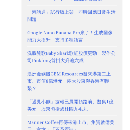
「港話通」試行版上架 即時回應日常生活
問題
Google Nano Banana Pro來了！生成圖像
能力大提升 支持多種語言
洗腦兒歌Baby Shark歌紅股價更勁 製作公
司Pinkfong首掛大升逾六成
澳洲金礦股GBM Resources擬來港第二上
市、市值8億港元 兩大股東與香港有聯
繫？
「遇見小麵」據報已展開預路演、擬集1億
美元 股東包括碧桂園九毛九
Manner Coffee再傳來港上市、集資數億美
元 官方：「不予置評」