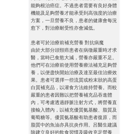
能夠根治癌症。不過患者需要有良好身體
機能及足夠營養才能承受到高強度的治療
方案，一旦營養不良，患者的健康會每況
愈下，對治療耐受性亦會減低。
患者可於治療前補充營養 對抗病魔
由於大部分頭頸癌患者在病徵嚴重時才求
醫，當時已食慾大減，營養亦嚴重不足。
他們可在治療前使用營養療法補充足夠營
養，以便盡快開始治療及達至最佳治療效
果。患者可選擇一些流質或粉末狀的高蛋
白質補充品，以灌食方法維持營養。而較
嚴重的患者因難以把營養補充品吞進體
內，可考慮透過靜脈注射方式，將營養直
接輸入體內，以補充優質氨基酸、脂質及
葡萄糖等。優質氨基酸有助患者復原，而
脂質中的魚油亦具抗炎作用。呂醫生建議
除建立良好的飲食習慣及吸收充足營養