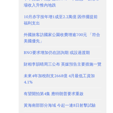
場收入升惟內地跌
10月赤字按年增1成至2.2萬億 因停擺提前
福利支出
外國旅客訪國家公園收費增逾700元 「符合
美國優先」
BNO要求增加仍在諮詢期 或設過渡期
財相李韻晴周三公布 英媒預告主要措施一覽
未來4年加稅削支2668億 4月最低工資加
4.1%
有望開拍第4集 應特朗普要求重啟
黃海南部部分海域 今起一連8日射擊試驗