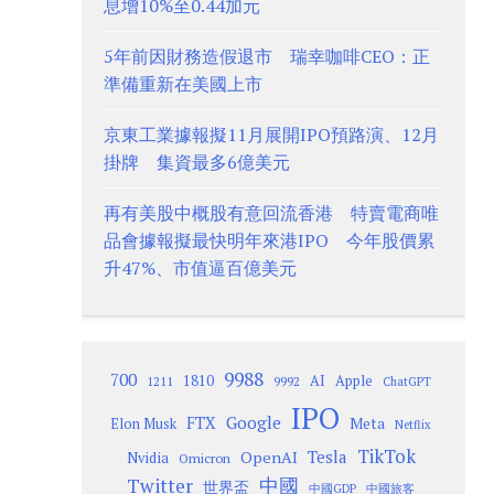
息增10%至0.44加元
5年前因財務造假退市 瑞幸咖啡CEO：正
準備重新在美國上市
京東工業據報擬11月展開IPO預路演、12月
掛牌 集資最多6億美元
再有美股中概股有意回流香港 特賣電商唯
品會據報擬最快明年來港IPO 今年股價累
升47%、市值逼百億美元
9988
700
1810
AI
Apple
1211
9992
ChatGPT
IPO
Google
FTX
Meta
Elon Musk
Netflix
TikTok
Tesla
OpenAI
Nvidia
Omicron
Twitter
中國
世界盃
中國GDP
中國旅客