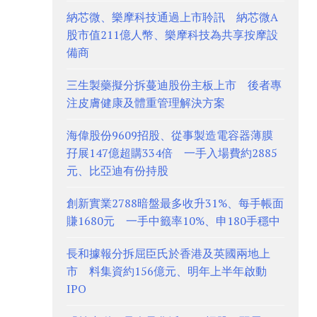
納芯微、樂摩科技通過上市聆訊 納芯微A
股市值211億人幣、樂摩科技為共享按摩設
備商
三生製藥擬分拆蔓迪股份主板上市 後者專
注皮膚健康及體重管理解決方案
海偉股份9609招股、從事製造電容器薄膜
孖展147億超購334倍 一手入場費約2885
元、比亞迪有份持股
創新實業2788暗盤最多收升31%、每手帳面
賺1680元 一手中籤率10%、申180手穩中
長和據報分拆屈臣氏於香港及英國兩地上
市 料集資約156億元、明年上半年啟動
IPO