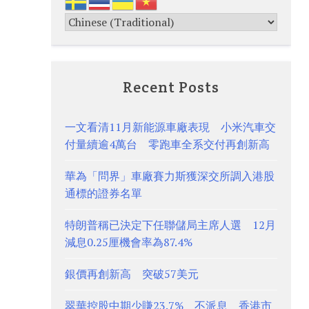
Recent Posts
一文看清11月新能源車廠表現 小米汽車交
付量續逾4萬台 零跑車全系交付再創新高
華為「問界」車廠賽力斯獲深交所調入港股
通標的證券名單
特朗普稱已決定下任聯儲局主席人選 12月
減息0.25厘機會率為87.4%
銀價再創新高 突破57美元
翠華控股中期少賺23.7% 不派息 香港市