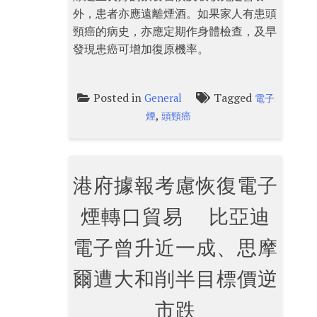
外，患者亦應遠離煙酒。如果家人有患頭
頸癌的病史，亦應定期作身體檢查，及早
發現患癌可增加復原機率。
Posted in
Tagged
General
電子
,
煙
頭頸癌
港府據報考慮恢復電子
煙轉口貿易 比亞迪
電子曾升近一成、思摩
爾遭大和削半目標價逆
市跌