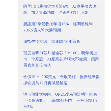
阿里巴巴股價曾大升近6% AI應用擬大改
版、加入電商功能 全面對標ChatGPT
騰訊第3季營收按年增15% 經調整純利
705.5億人幣大勝預期
滬指午後持續上揚 刷新10年新高
百度自研AI芯片昆侖芯「M100」明年初上
市 李彥宏：AI產業芯片獨大不健康、應用
層應創百倍價值
金價重上4200美元、金股造好 憧憬經濟數
據恢復為12月再減息鋪路
油市預測大轉向、OPEC改為預計明年略為
「供應過剩」 油價急跌4%、三桶油跌1%
至3%