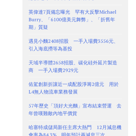
英偉達7頁備忘曝光 罕有大反擊Michael
Burry、「6100億美元舞弊」、「折舊年
期」質疑
遇見小麵2408招股 一手入場費3556元、
引入海底撈等為基投
天域半導體2658招股、碳化硅外延片製造
商 一手入場費2929元
佑駕創新折讓近一成配股淨籌2億元 用於
L4無人物流車業務發展
57年歷史「頂好大光麵」宣布結束營運 去
年曾嘆難敵內地平價貨
哈塞特成儲局新任主席大熱門 12月減息機
會率為84.3%、明年預計再減息三次