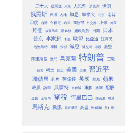
二十大
伊朗
人民幣
以色列
亞馬遜
京東
俄羅斯
加息
加拿大
南韓
內地
停擺
北京
印度
小米
台灣
台積電
哈里
商務部
外交部
德國
日本
拜登
施政報告
日圓
新10條
放寬防疫
歐盟
普京
李家超
比亞迪
江澤民
李強
減息
滙豐
泡泡瑪特
泰國
深圳
港股
港交所
特朗普
烏克蘭
澤連斯基
澳門
王毅
習近平
美國
稀土
白宮
罷工
美團
聯儲局
蘋果
英國
英偉達
芯片
華為
貝森特
裁員
配股
通脹
訪華
通關
辛偉誠
關稅
阿里巴巴
金價
金管局
香港
陳茂波
馬斯克
騰訊
高盛
高市早苗
鮑威爾
黃仁勳