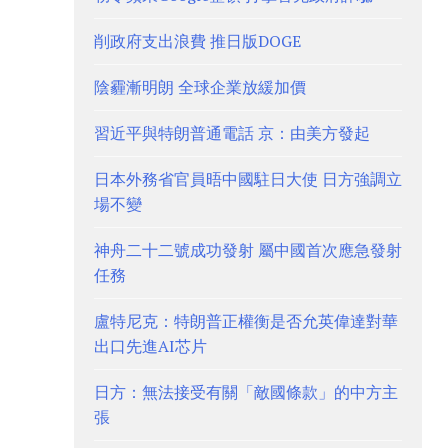
削政府支出浪費 推日版DOGE
陰霾漸明朗 全球企業放緩加價
習近平與特朗普通電話 京：由美方發起
日本外務省官員晤中國駐日大使 日方強調立
場不變
神舟二十二號成功發射 屬中國首次應急發射
任務
盧特尼克：特朗普正權衡是否允英偉達對華
出口先進AI芯片
日方：無法接受有關「敵國條款」的中方主
張