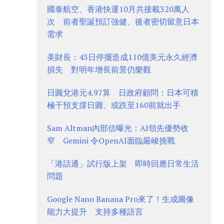
國泰航空、香港快運10月共接載320萬人
次 前者聖誕預訂強健、後者密切留意日本
需求
美財長：43日停擺造成110億美元永久經濟
損失 對明年增長前景仍樂觀
日圓兌港元4.97算 日政府顧問：日本可積
極干預支撐日圓、或跌至160前就出手
Sam Altman內部信曝光：AI領先優勢收
窄 Gemini 令OpenAI面臨嚴峻挑戰
「港話通」試行版上架 即時回應日常生活
問題
Google Nano Banana Pro來了！生成圖像
能力大提升 支持多種語言