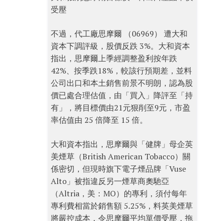
受壓
不過，代工廠思摩爾 （06969） 遭大和
資本下調評級，股價反跌 3%。大和資本
指出，思摩爾上季經調整盈利按年跌
42%、按季跌18%，較該行預期差，並料
公司出口和本土銷售前景不明朗，認為股
價已處合理估值，由「買入」降評至「持
有」，將目標價由21元狠削至9元，市盈
率估值由 25 倍降至 15 倍。
大和資本指出，思摩爾與「健牌」母企英
美煙草（British American Tobacco）關
係密切，但現時旗下電子煙品牌「Vuse
Alto」被指違反另一煙草商奧馳亞
（Altria，美：MO）的專利，須付每年
專利費相當於銷售額 5.25%，料英美煙草
將嚴控成本，令思摩爾平均單價受壓，拖