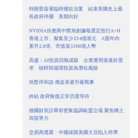
特朗普簽署臨時撥款法案 結束美國史上最
長政府停擺 美期向好
NVIDIA供應商中際旭創據報選定投行A+H
香港上市、擬集至少234億港元 A股年內
累升2.8倍、市值逼5300億人幣
高盛：AI投資回報成疑 企業應用落後於需
求 槓桿與循環投資為潛在風險
烏暫停和談 俄促美避升級戰事
終結 政府恢復正常仍需等待
德國財長訪華前密集協調歐盟立場 聚焦稀土
與競爭力
交易商透露：中國採購美國大豆陷入停滯