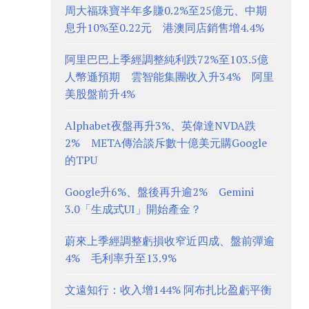
周大福珠寶半年多賺0.2%至25億元、中期
息升10%至0.22元 港澳同店銷售增4.4%
阿里巴巴上季經調整純利跌72%至103.5億
人幣遜預期 雲智能集團收入升34% 阿里
美股盤前升4%
Alphabet夜盤再升3%、英偉達NVDA跌
2% META傳洽談斥數十億美元購Google
的TPU
Google升6%、盤後再升逾2% Gemini
3.0「生成式UI」開始產金？
蔚來上季經調整虧損收窄近四成、盤前彈逾
4% 毛利率升至13.9%
文遠知行：收入增144% 阿布扎比盈虧平衡