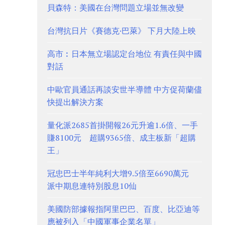
貝森特：美國在台灣問題立場並無改變
台灣抗日片《賽德克·巴萊》 下月大陸上映
高市︰日本無立場認定台地位 有責任與中國
對話
中歐官員通話再談安世半導體 中方促荷蘭儘
快提出解決方案
量化派2685首掛開報26元升逾1.6倍、一手
賺8100元 超購9365倍、成主板新「超購
王」
冠忠巴士半年純利大增9.5倍至6690萬元
派中期息連特別股息10仙
美國防部據報指阿里巴巴、百度、比亞迪等
應被列入「中國軍事企業名單」