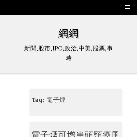
Skip
to
網網
content
新聞,股市,IPO,政治,中美,股票,事
時
Tag:
電子煙
電子煙可增患頭頸癌風