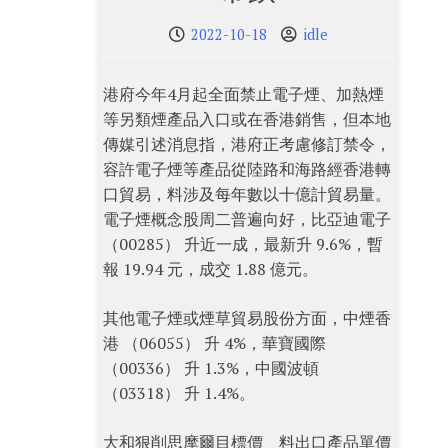
2022-10-18
idle
港府今年4月起全面禁止電子煙、加熱煙
等另類煙產品入口或在香港銷售，但本地
傳媒引述消息指，港府正考慮修訂禁令，
容許電子煙等產品從陸路和海路經香港轉
口貿易，料涉及每年數以十億計貿易量。
電子煙概念股周二普遍向好，比亞迪電子
（00285） 升近一成，最新升 9.6%，暫
報 19.94 元，成交 1.88 億元。
其他電子煙或煙草貿易股份方面，中煙香
港 （06055） 升 4%，華寶國際
（00336） 升 1.3%，中國波頓
（03318） 升 1.4%。
大和狠削思摩爾目標價 料出口產品單價