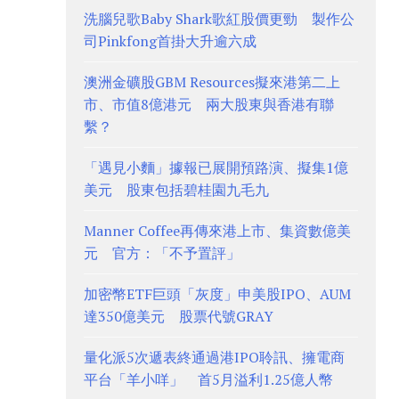
洗腦兒歌Baby Shark歌紅股價更勁 製作公
司Pinkfong首掛大升逾六成
澳洲金礦股GBM Resources擬來港第二上
市、市值8億港元 兩大股東與香港有聯
繫？
「遇見小麵」據報已展開預路演、擬集1億
美元 股東包括碧桂園九毛九
Manner Coffee再傳來港上市、集資數億美
元 官方：「不予置評」
加密幣ETF巨頭「灰度」申美股IPO、AUM
達350億美元 股票代號GRAY
量化派5次遞表終通過港IPO聆訊、擁電商
平台「羊小咩」 首5月溢利1.25億人幣