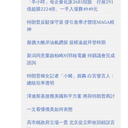
「羊小咩」母企量化派2685招股 孖展291
億超購2224倍、一手入場費4949元
特朗普反駁保守派 撐引進專才體現MAGA精
神
擬擴大離岸油氣鑽探 規模遠超拜登時期
新潟同意重啟柏崎刈羽核電廠 待縣議會完成
諮詢
特朗普稱女記者「小豬」捱轟 白宮發言人：
總統坦率透明
澤連斯基接獲美國和平方案 將與特朗普商討
一文看懂俄美如何表態
高市稱政府立場一貫 北京促立即收回錯誤言