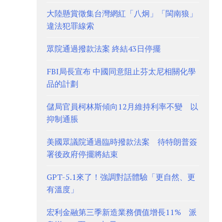
大陸懸賞徵集台灣網紅「八炯」「閩南狼」
違法犯罪線索
眾院通過撥款法案 終結43日停擺
FBI局長宣布 中國同意阻止芬太尼相關化學
品的計劃
儲局官員柯林斯傾向12月維持利率不變 以
抑制通脹
美國眾議院通過臨時撥款法案 待特朗普簽
署後政府停擺將結束
GPT-5.1來了！強調對話體驗「更自然、更
有溫度」
宏利金融第三季新造業務價值增長11% 派