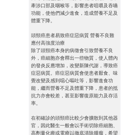
牽涉口部及咽喉等，影響患者咀嚼及吞嚥
功能，使他們減少進食，造成營養不足及
體重下降。
頭頸癌患者易致癌症惡病質 營養不良難
應付高強度治療
除了頭頸癌本身的病徵會引致營養不良
外，癌細胞亦會釋出一些物質，使人體內
的發炎反應增加，改變新陳代謝，導致癌
症惡病質。癌症惡病質會使患者厭食、味
覺改變及感到噁心嘔吐等，影響進食功
能，繼而營養不足及體重下降，患者的抵
抗力亦會較差，甚至影響復原能力及存活
率。
在初確診的頭頸癌比較少會擴散到其他器
官，因此醫生一般會以手術切除癌細胞、
高劑量化療或電療以徹底清除腫瘤，希望