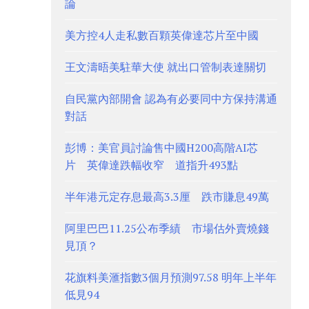
論
美方控4人走私數百顆英偉達芯片至中國
王文濤晤美駐華大使 就出口管制表達關切
自民黨內部開會 認為有必要同中方保持溝通
對話
彭博：美官員討論售中國H200高階AI芯
片 英偉達跌幅收窄 道指升493點
半年港元定存息最高3.3厘 跌市賺息49萬
阿里巴巴11.25公布季績 市場估外賣燒錢
見頂？
花旗料美滙指數3個月預測97.58 明年上半年
低見94