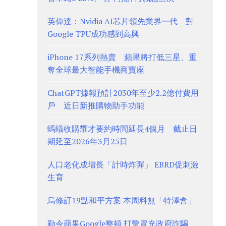
英偉達：Nvidia AI芯片領先業界一代 對
Google TPU成功感到高興
iPhone 17系列熱賣 蘋果將打低三星、重
奪全球最大智能手機商寶座
ChatGPT據報預計2030年至少2.2億付費用
戶 近日新推購物助手功能
螞蟻收購耀才要約時間延長4個月 截止日
期延至2026年3月25日
人口老化成增長「計時炸彈」 EBRD促刺激
生育
烏修訂19點和平方案 本周料無「特澤會」
勒令蘋果Google整頓 打擊冒充政府詐騙