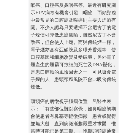
喉癌、口腔癌及鼻咽癌等。最近有研究顯
示HPV病毒有機會引發口咽癌，而頭頸癌
中最常見的口腔癌及喉癌則主要與煙酒有
關。不少人認為只要選擇不含尼古丁的電
子煙便可降低患癌風險，雖然尼古丁不會
致癌，但會使人上癮。而與傳統煙一樣，
電子煙亦含有亞硝胺及多環芳香烴等，使
口腔基因和細胞改變及受破壞，另外電子
煙產生的煙霧可致細胞死亡及DNA變化，
是患口腔癌的風險因素之一，可見吸食電
子煙的人士患頭頸癌風險不會比吸食傳統
煙低。
頭頸癌的病徵視乎腫瘤位置，呂醫生表
示：「有些部位難以察覺，如鼻咽癌初期
會使患者有鼻塞等輕微病徵，患者或覺得
並無大礙，直到病徵漸趨嚴重才求醫，惟
當時可能已是第三期。」晚期頭頸癌通常