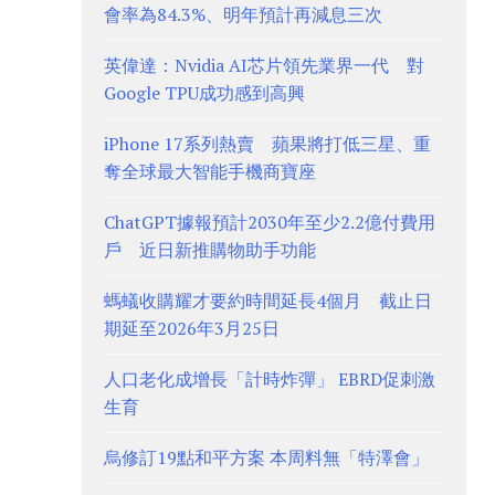
會率為84.3%、明年預計再減息三次
英偉達：Nvidia AI芯片領先業界一代 對
Google TPU成功感到高興
iPhone 17系列熱賣 蘋果將打低三星、重
奪全球最大智能手機商寶座
ChatGPT據報預計2030年至少2.2億付費用
戶 近日新推購物助手功能
螞蟻收購耀才要約時間延長4個月 截止日
期延至2026年3月25日
人口老化成增長「計時炸彈」 EBRD促刺激
生育
烏修訂19點和平方案 本周料無「特澤會」