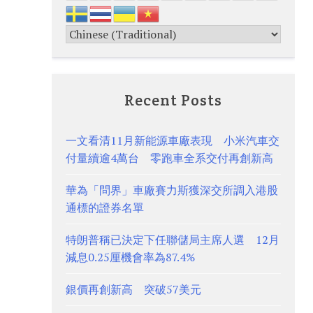
Recent Posts
一文看清11月新能源車廠表現 小米汽車交
付量續逾4萬台 零跑車全系交付再創新高
華為「問界」車廠賽力斯獲深交所調入港股
通標的證券名單
特朗普稱已決定下任聯儲局主席人選 12月
減息0.25厘機會率為87.4%
銀價再創新高 突破57美元