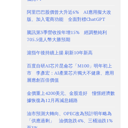
阿里巴巴股價曾大升近6% AI應用擬大改
版、加入電商功能 全面對標ChatGPT
騰訊第3季營收按年增15% 經調整純利
705.5億人幣大勝預期
滬指午後持續上揚 刷新10年新高
百度自研AI芯片昆侖芯「M100」明年初上
市 李彥宏：AI產業芯片獨大不健康、應用
層應創百倍價值
金價重上4200美元、金股造好 憧憬經濟數
據恢復為12月再減息鋪路
油市預測大轉向、OPEC改為預計明年略為
「供應過剩」 油價急跌4%、三桶油跌1%
至3%