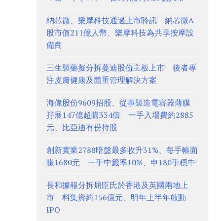
納芯微、樂摩科技通過上市聆訊 納芯微A
股市值211億人幣、樂摩科技為共享按摩設
備商
三生製藥擬分拆蔓迪股份主板上市 後者專
注皮膚健康及體重管理解決方案
海偉股份9609招股、從事製造電容器薄膜
孖展147億超購334倍 一手入場費約2885
元、比亞迪有份持股
創新實業2788暗盤最多收升31%、每手帳面
賺1680元 一手中籤率10%、申180手穩中
長和據報分拆屈臣氏於香港及英國兩地上
市 料集資約156億元、明年上半年啟動
IPO