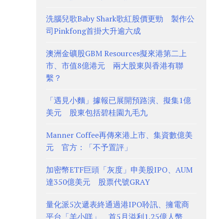
洗腦兒歌Baby Shark歌紅股價更勁 製作公
司Pinkfong首掛大升逾六成
澳洲金礦股GBM Resources擬來港第二上
市、市值8億港元 兩大股東與香港有聯
繫？
「遇見小麵」據報已展開預路演、擬集1億
美元 股東包括碧桂園九毛九
Manner Coffee再傳來港上市、集資數億美
元 官方：「不予置評」
加密幣ETF巨頭「灰度」申美股IPO、AUM
達350億美元 股票代號GRAY
量化派5次遞表終通過港IPO聆訊、擁電商
平台「羊小咩」 首5月溢利1.25億人幣