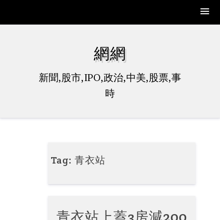
Skip
to
網網
content
新聞,股市,IPO,政治,中美,股票,事
時
Tag:
青衣站
青衣站上蓋3房減200