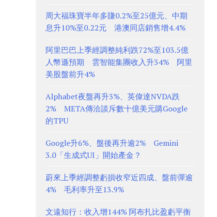
周大福珠寶半年多賺0.2%至25億元、中期
息升10%至0.22元 港澳同店銷售增4.4%
阿里巴巴上季經調整純利跌72%至103.5億
人幣遜預期 雲智能集團收入升34% 阿里
美股盤前升4%
Alphabet夜盤再升3%、英偉達NVDA跌
2% META傳洽談斥數十億美元購Google
的TPU
Google升6%、盤後再升逾2% Gemini
3.0「生成式UI」開始產金？
蔚來上季經調整虧損收窄近四成、盤前彈逾
4% 毛利率升至13.9%
文遠知行：收入增144% 阿布扎比盈虧平衡