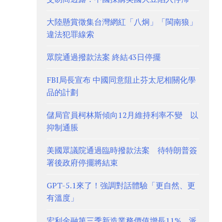
大陸懸賞徵集台灣網紅「八炯」「閩南狼」
違法犯罪線索
眾院通過撥款法案 終結43日停擺
FBI局長宣布 中國同意阻止芬太尼相關化學
品的計劃
儲局官員柯林斯傾向12月維持利率不變 以
抑制通脹
美國眾議院通過臨時撥款法案 待特朗普簽
署後政府停擺將結束
GPT-5.1來了！強調對話體驗「更自然、更
有溫度」
宏利金融第三季新造業務價值增長11% 派