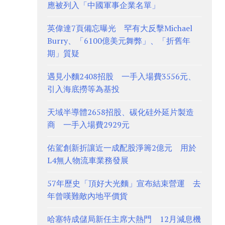
應被列入「中國軍事企業名單」
英偉達7頁備忘曝光 罕有大反擊Michael
Burry、「6100億美元舞弊」、「折舊年
期」質疑
遇見小麵2408招股 一手入場費3556元、
引入海底撈等為基投
天域半導體2658招股、碳化硅外延片製造
商 一手入場費2929元
佑駕創新折讓近一成配股淨籌2億元 用於
L4無人物流車業務發展
57年歷史「頂好大光麵」宣布結束營運 去
年曾嘆難敵內地平價貨
哈塞特成儲局新任主席大熱門 12月減息機