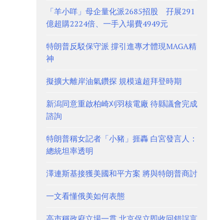
「羊小咩」母企量化派2685招股 孖展291
億超購2224倍、一手入場費4949元
特朗普反駁保守派 撐引進專才體現MAGA精
神
擬擴大離岸油氣鑽探 規模遠超拜登時期
新潟同意重啟柏崎刈羽核電廠 待縣議會完成
諮詢
特朗普稱女記者「小豬」捱轟 白宮發言人：
總統坦率透明
澤連斯基接獲美國和平方案 將與特朗普商討
一文看懂俄美如何表態
高市稱政府立場一貫 北京促立即收回錯誤言