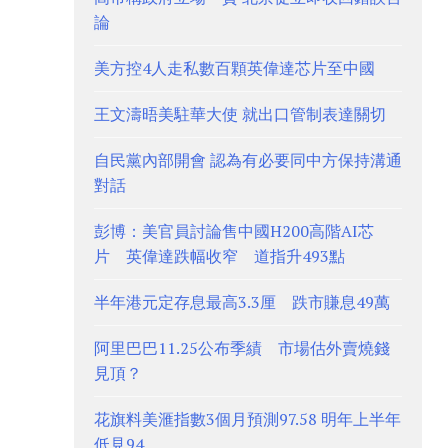
論
美方控4人走私數百顆英偉達芯片至中國
王文濤晤美駐華大使 就出口管制表達關切
自民黨內部開會 認為有必要同中方保持溝通
對話
彭博：美官員討論售中國H200高階AI芯
片 英偉達跌幅收窄 道指升493點
半年港元定存息最高3.3厘 跌市賺息49萬
阿里巴巴11.25公布季績 市場估外賣燒錢
見頂？
花旗料美滙指數3個月預測97.58 明年上半年
低見94