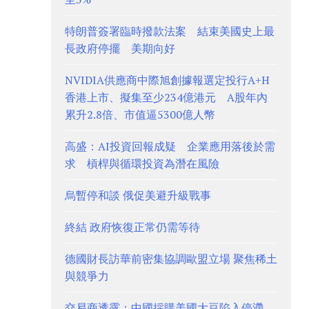
特朗普簽署臨時撥款法案 結束美國史上最
長政府停擺 美期向好
NVIDIA供應商中際旭創據報選定投行A+H
香港上市、擬集至少234億港元 A股年內
累升2.8倍、市值逼5300億人幣
高盛：AI投資回報成疑 企業應用落後於需
求 槓桿與循環投資為潛在風險
烏暫停和談 俄促美避升級戰事
終結 政府恢復正常仍需等待
德國財長訪華前密集協調歐盟立場 聚焦稀土
與競爭力
交易商透露：中國採購美國大豆陷入停滯