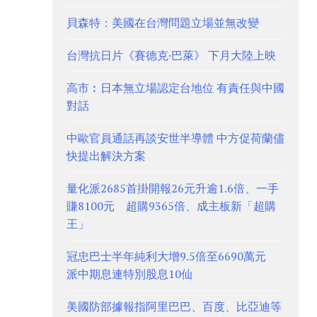
貝森特：美國在台灣問題立場並無改變
台灣抗日片《賽德克·巴萊》 下月大陸上映
高市︰日本無立場認定台地位 有責任與中國
對話
中歐官員通話再談安世半導體 中方促荷蘭儘
快提出解決方案
量化派2685首掛開報26元升逾1.6倍、一手
賺8100元 超購9365倍、成主板新「超購
王」
冠忠巴士半年純利大增9.5倍至6690萬元
派中期息連特別股息10仙
美國防部據報指阿里巴巴、百度、比亞迪等