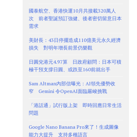
國泰航空、香港快運10月共接載320萬人
次 前者聖誕預訂強健、後者密切留意日本
需求
美財長：43日停擺造成110億美元永久經濟
損失 對明年增長前景仍樂觀
日圓兌港元4.97算 日政府顧問：日本可積
極干預支撐日圓、或跌至160前就出手
Sam Altman內部信曝光：AI領先優勢收
窄 Gemini 令OpenAI面臨嚴峻挑戰
「港話通」試行版上架 即時回應日常生活
問題
Google Nano Banana Pro來了！生成圖像
能力大提升 支持多種語言