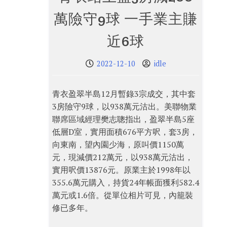
萬險守9球 一手業主賺
近6球
2022-12-10
idle
青衣盈翠半島12月暫錄3宗成交，其中套
3房險守9球，以938萬元沽出。美聯物業
聯席區域經理樊志聰指出，盈翠半島5座
低層D室，實用面積676平方呎，套3房，
向東南，望內園少海，原叫價1150萬
元，現減價212萬元，以938萬元沽出，
實用呎價13876元。原業主於1998年以
355.6萬元購入，持貨24年帳面獲利582.4
萬元或1.6倍。從單位相片可見，內籠裝
修已多年。