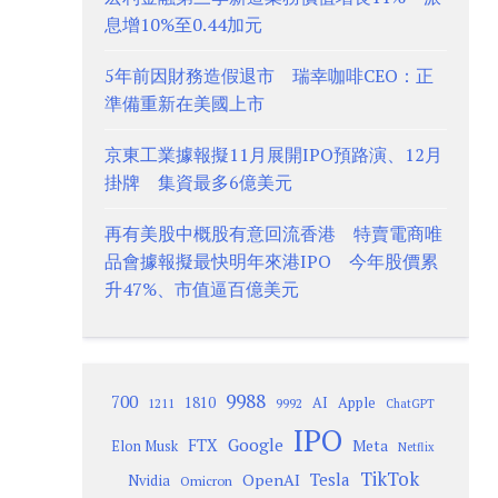
息增10%至0.44加元
5年前因財務造假退市 瑞幸咖啡CEO：正
準備重新在美國上市
京東工業據報擬11月展開IPO預路演、12月
掛牌 集資最多6億美元
再有美股中概股有意回流香港 特賣電商唯
品會據報擬最快明年來港IPO 今年股價累
升47%、市值逼百億美元
9988
700
1810
AI
Apple
1211
9992
ChatGPT
IPO
Google
FTX
Meta
Elon Musk
Netflix
TikTok
Tesla
OpenAI
Nvidia
Omicron