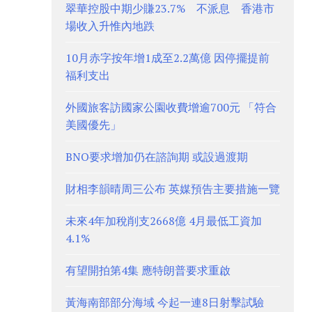
翠華控股中期少賺23.7% 不派息 香港市
場收入升惟內地跌
10月赤字按年增1成至2.2萬億 因停擺提前
福利支出
外國旅客訪國家公園收費增逾700元 「符合
美國優先」
BNO要求增加仍在諮詢期 或設過渡期
財相李韻晴周三公布 英媒預告主要措施一覽
未來4年加稅削支2668億 4月最低工資加
4.1%
有望開拍第4集 應特朗普要求重啟
黃海南部部分海域 今起一連8日射擊試驗