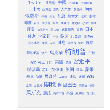
Twitter
中國
世界盃
中國GDP
中國旅客
二十大
伊朗
人民幣
以色列
亞馬遜
京東
俄羅斯
加息
加拿大
南韓
內地
停擺
北京
印度
小米
台灣
台積電
哈里
商務部
外交部
德國
日本
拜登
施政報告
日圓
新10條
放寬防疫
歐盟
普京
李家超
比亞迪
江澤民
李強
減息
滙豐
泡泡瑪特
泰國
深圳
港股
港交所
特朗普
烏克蘭
澤連斯基
澳門
王毅
習近平
美國
稀土
白宮
罷工
美團
聯儲局
蘋果
英國
英偉達
芯片
華為
貝森特
裁員
配股
通脹
訪華
通關
辛偉誠
關稅
阿里巴巴
金價
金管局
香港
陳茂波
馬斯克
騰訊
高盛
高市早苗
鮑威爾
黃仁勳