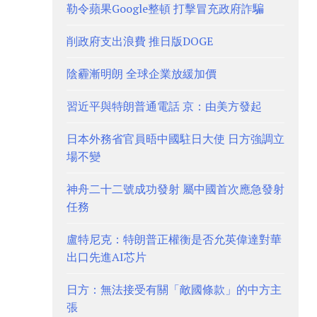
勒令蘋果Google整頓 打擊冒充政府詐騙
削政府支出浪費 推日版DOGE
陰霾漸明朗 全球企業放緩加價
習近平與特朗普通電話 京：由美方發起
日本外務省官員晤中國駐日大使 日方強調立
場不變
神舟二十二號成功發射 屬中國首次應急發射
任務
盧特尼克：特朗普正權衡是否允英偉達對華
出口先進AI芯片
日方：無法接受有關「敵國條款」的中方主
張