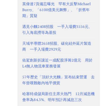
英偉達7頁備忘曝光 罕有大反擊Michael
Burry、「6100億美元舞弊」、「折舊年
期」質疑
遇見小麵2408招股 一手入場費3556元、
引入海底撈等為基投
天域半導體2658招股、碳化硅外延片製造
商 一手入場費2929元
佑駕創新折讓近一成配股淨籌2億元 用於
L4無人物流車業務發展
57年歷史「頂好大光麵」宣布結束營運 去
年曾嘆難敵內地平價貨
哈塞特成儲局新任主席大熱門 12月減息機
會率為84.3%、明年預計再減息三次