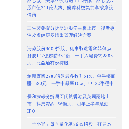
納芯微、樂摩科技通過上市聆訊 納芯微A
股市值211億人幣、樂摩科技為共享按摩設
備商
三生製藥擬分拆蔓迪股份主板上市 後者專
注皮膚健康及體重管理解決方案
海偉股份9609招股、從事製造電容器薄膜
孖展147億超購334倍 一手入場費約2885
元、比亞迪有份持股
創新實業2788暗盤最多收升31%、每手帳面
賺1680元 一手中籤率10%、申180手穩中
長和據報分拆屈臣氏於香港及英國兩地上
市 料集資約156億元、明年上半年啟動
IPO
「羊小咩」母企量化派2685招股 孖展291