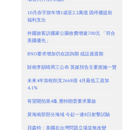
10月赤字按年增1成至2.2萬億 因停擺提前
福利支出
外國旅客訪國家公園收費增逾700元 「符合
美國優先」
BNO要求增加仍在諮詢期 或設過渡期
財相李韻晴周三公布 英媒預告主要措施一覽
未來4年加稅削支2668億 4月最低工資加
4.1%
有望開拍第4集 應特朗普要求重啟
黃海南部部分海域 今起一連8日射擊試驗
貝森特：美國在台灣問題立場並無改變