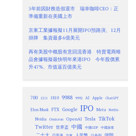
5年前因財務造假退市 瑞幸咖啡CEO：正
準備重新在美國上市
京東工業據報擬11月展開IPO預路演、12月
掛牌 集資最多6億美元
再有美股中概股有意回流香港 特賣電商唯
品會據報擬最快明年來港IPO 今年股價累
升47%、市值逼百億美元
9988
700
1810
AI
Apple
1211
9992
ChatGPT
IPO
Google
FTX
Meta
Elon Musk
Netflix
TikTok
Tesla
OpenAI
Nvidia
Omicron
Twitter
中國
世界盃
中國GDP
中國旅客
二十大
伊朗
人民幣
以色列
亞馬遜
京東