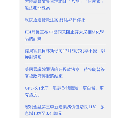
大陸懸賞徵集台灣網紅「八炯」「閩南狼」
違法犯罪線索
眾院通過撥款法案 終結43日停擺
FBI局長宣布 中國同意阻止芬太尼相關化學
品的計劃
儲局官員柯林斯傾向12月維持利率不變 以
抑制通脹
美國眾議院通過臨時撥款法案 待特朗普簽
署後政府停擺將結束
GPT-5.1來了！強調對話體驗「更自然、更
有溫度」
宏利金融第三季新造業務價值增長11% 派
息增10%至0.44加元