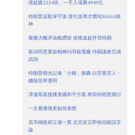
億超購2224倍、一手入場費4949元
特朗普反駁保守派 撐引進專才體現MAGA精
神
擬擴大離岸油氣鑽探 規模遠超拜登時期
新潟同意重啟柏崎刈羽核電廠 待縣議會完成
諮詢
特朗普稱女記者「小豬」捱轟 白宮發言人：
總統坦率透明
澤連斯基接獲美國和平方案 將與特朗普商討
一文看懂俄美如何表態
高市稱政府立場一貫 北京促立即收回錯誤言
論