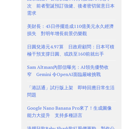
次 前者聖誕預訂強健、後者密切留意日本
需求
美財長：43日停擺造成110億美元永久經濟
損失 對明年增長前景仍樂觀
日圓兌港元4.97算 日政府顧問：日本可積
極干預支撐日圓、或跌至160前就出手
Sam Altman內部信曝光：AI領先優勢收
窄 Gemini 令OpenAI面臨嚴峻挑戰
「港話通」試行版上架 即時回應日常生活
問題
Google Nano Banana Pro來了！生成圖像
能力大提升 支持多種語言
洗腦兒歌Baby Shark歌紅股價更勁 製作公