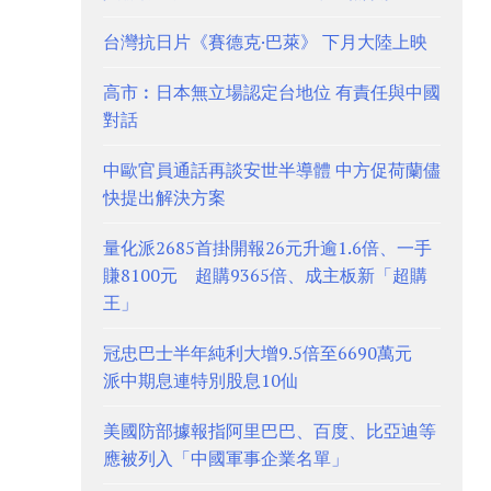
台灣抗日片《賽德克·巴萊》 下月大陸上映
高市︰日本無立場認定台地位 有責任與中國
對話
中歐官員通話再談安世半導體 中方促荷蘭儘
快提出解決方案
量化派2685首掛開報26元升逾1.6倍、一手
賺8100元 超購9365倍、成主板新「超購
王」
冠忠巴士半年純利大增9.5倍至6690萬元
派中期息連特別股息10仙
美國防部據報指阿里巴巴、百度、比亞迪等
應被列入「中國軍事企業名單」