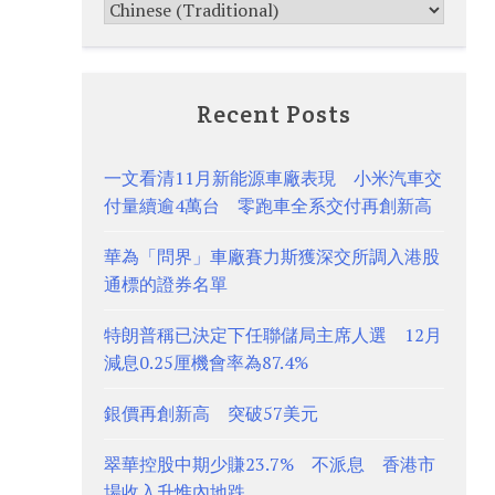
Recent Posts
一文看清11月新能源車廠表現 小米汽車交
付量續逾4萬台 零跑車全系交付再創新高
華為「問界」車廠賽力斯獲深交所調入港股
通標的證券名單
特朗普稱已決定下任聯儲局主席人選 12月
減息0.25厘機會率為87.4%
銀價再創新高 突破57美元
翠華控股中期少賺23.7% 不派息 香港市
場收入升惟內地跌