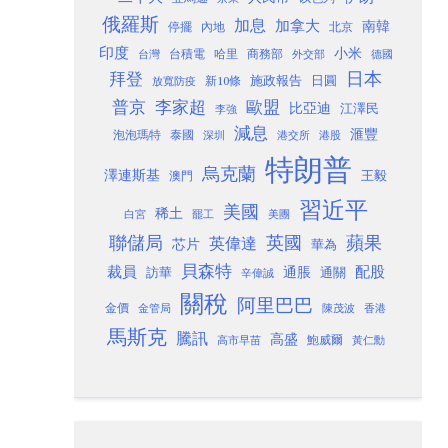
俄羅斯
加息
加拿大
南韓
內地
停擺
北京
印度
小米
台灣
台積電
哈里
商務部
外交部
德國
日本
拜登
施政報告
日圓
新10條
放寬防疫
歐盟
普京
李家超
比亞迪
江澤民
李強
減息
滙豐
泡泡瑪特
泰國
深圳
港股
港交所
特朗普
烏克蘭
澤連斯基
澳門
王毅
習近平
美國
稀土
白宮
罷工
美團
聯儲局
蘋果
英國
英偉達
芯片
華為
貝森特
裁員
配股
通脹
訪華
通關
辛偉誠
關稅
阿里巴巴
金價
金管局
香港
陳茂波
馬斯克
騰訊
高盛
高市早苗
鮑威爾
黃仁勳