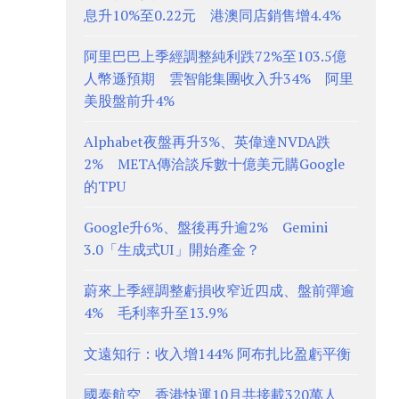
息升10%至0.22元 港澳同店銷售增4.4%
阿里巴巴上季經調整純利跌72%至103.5億
人幣遜預期 雲智能集團收入升34% 阿里
美股盤前升4%
Alphabet夜盤再升3%、英偉達NVDA跌
2% META傳洽談斥數十億美元購Google
的TPU
Google升6%、盤後再升逾2% Gemini
3.0「生成式UI」開始產金？
蔚來上季經調整虧損收窄近四成、盤前彈逾
4% 毛利率升至13.9%
文遠知行：收入增144% 阿布扎比盈虧平衡
國泰航空、香港快運10月共接載320萬人