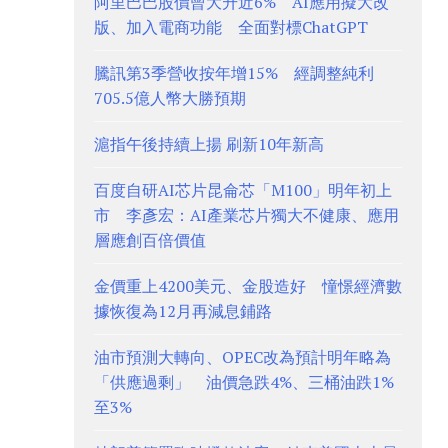
阿里巴巴股價曾大升近6% AI應用擬大改
版、加入電商功能 全面對標ChatGPT
騰訊第3季營收按年增15% 經調整純利
705.5億人幣大勝預期
滬指午後持續上揚 刷新10年新高
百度自研AI芯片昆侖芯「M100」明年初上
市 李彥宏：AI產業芯片獨大不健康、應用
層應創百倍價值
金價重上4200美元、金股造好 憧憬經濟數
據恢復為12月再減息鋪路
油市預測大轉向、OPEC改為預計明年略為
「供應過剩」 油價急跌4%、三桶油跌1%
至3%