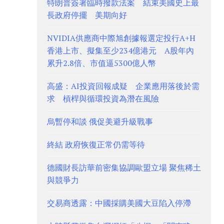
特朗普簽署臨時撥款法案 結束美國史上最
長政府停擺 美期向好
NVIDIA供應商中際旭創據報選定投行A+H
香港上市、擬集至少234億港元 A股年內
累升2.8倍、市值逼5300億人幣
高盛：AI投資回報成疑 企業應用落後於需
求 槓桿與循環投資為潛在風險
烏暫停和談 俄促美避升級戰事
終結 政府恢復正常仍需等待
德國財長訪華前密集協調歐盟立場 聚焦稀土
與競爭力
交易商透露：中國採購美國大豆陷入停滯