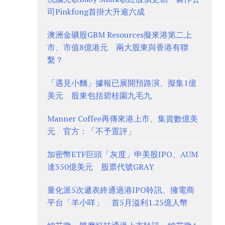
司Pinkfong首掛大升逾六成
澳洲金礦股GBM Resources擬來港第二上
市、市值8億港元 兩大股東與香港有聯
繫？
「遇見小麵」據報已展開預路演、擬集1億
美元 股東包括碧桂園九毛九
Manner Coffee再傳來港上市、集資數億美
元 官方：「不予置評」
加密幣ETF巨頭「灰度」申美股IPO、AUM
達350億美元 股票代號GRAY
量化派5次遞表終通過港IPO聆訊、擁電商
平台「羊小咩」 首5月溢利1.25億人幣