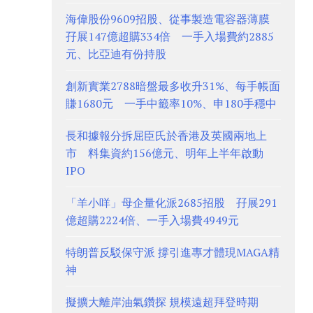
海偉股份9609招股、從事製造電容器薄膜
孖展147億超購334倍 一手入場費約2885
元、比亞迪有份持股
創新實業2788暗盤最多收升31%、每手帳面
賺1680元 一手中籤率10%、申180手穩中
長和據報分拆屈臣氏於香港及英國兩地上
市 料集資約156億元、明年上半年啟動
IPO
「羊小咩」母企量化派2685招股 孖展291
億超購2224倍、一手入場費4949元
特朗普反駁保守派 撐引進專才體現MAGA精
神
擬擴大離岸油氣鑽探 規模遠超拜登時期