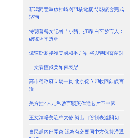
新潟同意重啟柏崎刈羽核電廠 待縣議會完成
諮詢
特朗普稱女記者「小豬」捱轟 白宮發言人：
總統坦率透明
澤連斯基接獲美國和平方案 將與特朗普商討
一文看懂俄美如何表態
高市稱政府立場一貫 北京促立即收回錯誤言
論
美方控4人走私數百顆英偉達芯片至中國
王文濤晤美駐華大使 就出口管制表達關切
自民黨內部開會 認為有必要同中方保持溝通