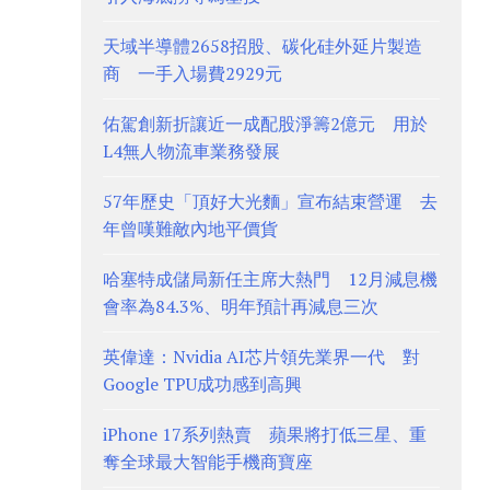
天域半導體2658招股、碳化硅外延片製造
商 一手入場費2929元
佑駕創新折讓近一成配股淨籌2億元 用於
L4無人物流車業務發展
57年歷史「頂好大光麵」宣布結束營運 去
年曾嘆難敵內地平價貨
哈塞特成儲局新任主席大熱門 12月減息機
會率為84.3%、明年預計再減息三次
英偉達：Nvidia AI芯片領先業界一代 對
Google TPU成功感到高興
iPhone 17系列熱賣 蘋果將打低三星、重
奪全球最大智能手機商寶座