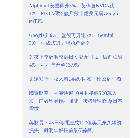
Alphabet夜盤再升3%、英偉達NVDA跌
2% META傳洽談斥數十億美元購Google
的TPU
Google升6%、盤後再升逾2% Gemini
3.0「生成式UI」開始產金？
蔚來上季經調整虧損收窄近四成、盤前彈逾
4% 毛利率升至13.9%
文遠知行：收入增144% 阿布扎比盈虧平衡
國泰航空、香港快運10月共接載320萬人
次 前者聖誕預訂強健、後者密切留意日本
需求
美財長：43日停擺造成110億美元永久經濟
損失 對明年增長前景仍樂觀