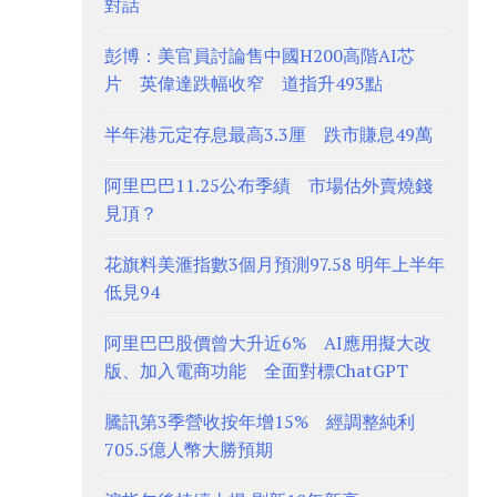
對話
彭博：美官員討論售中國H200高階AI芯
片 英偉達跌幅收窄 道指升493點
半年港元定存息最高3.3厘 跌市賺息49萬
阿里巴巴11.25公布季績 市場估外賣燒錢
見頂？
花旗料美滙指數3個月預測97.58 明年上半年
低見94
阿里巴巴股價曾大升近6% AI應用擬大改
版、加入電商功能 全面對標ChatGPT
騰訊第3季營收按年增15% 經調整純利
705.5億人幣大勝預期