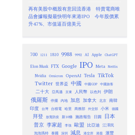
再有美股中概股有意回流香港 特賣電商唯
品會據報擬最快明年來港IPO 今年股價累
升47%、市值逼百億美元
9988
700
1810
AI
Apple
1211
9992
ChatGPT
IPO
Google
FTX
Meta
Elon Musk
Netflix
TikTok
Tesla
OpenAI
Nvidia
Omicron
Twitter
中國
世界盃
中國GDP
中國旅客
二十大
伊朗
人民幣
以色列
亞馬遜
京東
俄羅斯
加息
加拿大
南韓
內地
停擺
北京
印度
小米
台灣
台積電
哈里
商務部
外交部
德國
日本
拜登
施政報告
日圓
新10條
放寬防疫
歐盟
普京
李家超
比亞迪
江澤民
李強
減息
滙豐
泡泡瑪特
泰國
深圳
港股
港交所