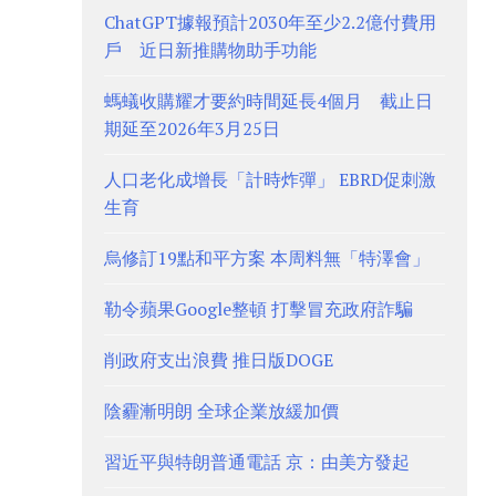
ChatGPT據報預計2030年至少2.2億付費用
戶 近日新推購物助手功能
螞蟻收購耀才要約時間延長4個月 截止日
期延至2026年3月25日
人口老化成增長「計時炸彈」 EBRD促刺激
生育
烏修訂19點和平方案 本周料無「特澤會」
勒令蘋果Google整頓 打擊冒充政府詐騙
削政府支出浪費 推日版DOGE
陰霾漸明朗 全球企業放緩加價
習近平與特朗普通電話 京：由美方發起