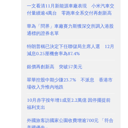
一文看清11月新能源車廠表現 小米汽車交
付量續逾4萬台 零跑車全系交付再創新高
華為「問界」車廠賽力斯獲深交所調入港股
通標的證券名單
特朗普稱已決定下任聯儲局主席人選 12月
減息0.25厘機會率為87.4%
銀價再創新高 突破57美元
翠華控股中期少賺23.7% 不派息 香港市
場收入升惟內地跌
10月赤字按年增1成至2.2萬億 因停擺提前
福利支出
外國旅客訪國家公園收費增逾700元 「符合
美國優先」