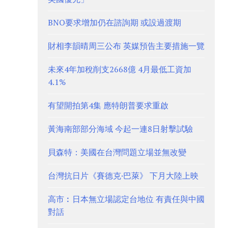
BNO要求增加仍在諮詢期 或設過渡期
財相李韻晴周三公布 英媒預告主要措施一覽
未來4年加稅削支2668億 4月最低工資加
4.1%
有望開拍第4集 應特朗普要求重啟
黃海南部部分海域 今起一連8日射擊試驗
貝森特：美國在台灣問題立場並無改變
台灣抗日片《賽德克·巴萊》 下月大陸上映
高市︰日本無立場認定台地位 有責任與中國
對話