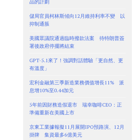
品的計劃
儲局官員柯林斯傾向12月維持利率不變 以
抑制通脹
美國眾議院通過臨時撥款法案 待特朗普簽
署後政府停擺將結束
GPT-5.1來了！強調對話體驗「更自然、更
有溫度」
宏利金融第三季新造業務價值增長11% 派
息增10%至0.44加元
5年前因財務造假退市 瑞幸咖啡CEO：正
準備重新在美國上市
京東工業據報擬11月展開IPO預路演、12月
掛牌 集資最多6億美元