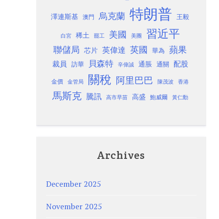
特朗普
烏克蘭
澤連斯基
澳門
王毅
習近平
美國
稀土
白宮
罷工
美團
聯儲局
蘋果
英國
英偉達
芯片
華為
貝森特
裁員
配股
通脹
訪華
通關
辛偉誠
關稅
阿里巴巴
金價
金管局
香港
陳茂波
馬斯克
騰訊
高盛
高市早苗
鮑威爾
黃仁勳
Archives
December 2025
November 2025