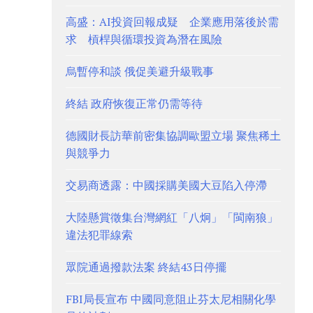
高盛：AI投資回報成疑 企業應用落後於需
求 槓桿與循環投資為潛在風險
烏暫停和談 俄促美避升級戰事
終結 政府恢復正常仍需等待
德國財長訪華前密集協調歐盟立場 聚焦稀土
與競爭力
交易商透露：中國採購美國大豆陷入停滯
大陸懸賞徵集台灣網紅「八炯」「閩南狼」
違法犯罪線索
眾院通過撥款法案 終結43日停擺
FBI局長宣布 中國同意阻止芬太尼相關化學