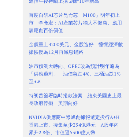
滬指午後持續上揚 刷新10年新高
百度自研AI芯片昆侖芯「M100」明年初上
市 李彥宏：AI產業芯片獨大不健康、應用
層應創百倍價值
金價重上4200美元、金股造好 憧憬經濟數
據恢復為12月再減息鋪路
油市預測大轉向、OPEC改為預計明年略為
「供應過剩」 油價急跌4%、三桶油跌1%
至3%
特朗普簽署臨時撥款法案 結束美國史上最
長政府停擺 美期向好
NVIDIA供應商中際旭創據報選定投行A+H
香港上市、擬集至少234億港元 A股年內
累升2.8倍、市值逼5300億人幣