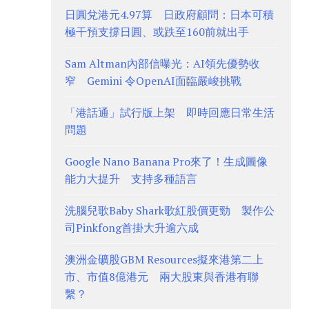
日圓兌港元4.97算 日政府顧問：日本可積
極干預支撐日圓、或跌至160前就出手
Sam Altman內部信曝光：AI領先優勢收
窄 Gemini 令OpenAI面臨嚴峻挑戰
「港話通」試行版上架 即時回應日常生活
問題
Google Nano Banana Pro來了！生成圖像
能力大提升 支持多種語言
洗腦兒歌Baby Shark歌紅股價更勁 製作公
司Pinkfong首掛大升逾六成
澳洲金礦股GBM Resources擬來港第二上
市、市值8億港元 兩大股東與香港有聯
繫？