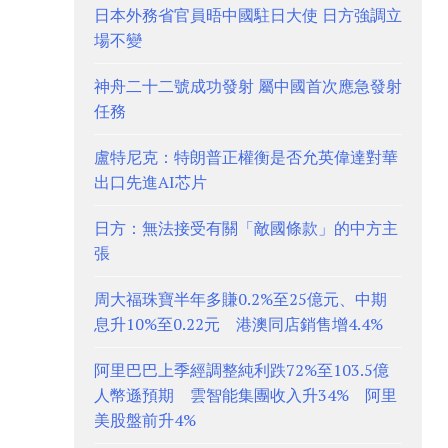
日本外務省官員晤中國駐日大使 日方強調立
場不變
神舟二十二號成功發射 屬中國首次應急發射
任務
盧特尼克：特朗普正權衡是否允英偉達對華
出口先進AI芯片
日方：無法接受有關「敵國條款」的中方主
張
周大福珠寶半年多賺0.2%至25億元、中期
息升10%至0.22元 港澳同店銷售增4.4%
阿里巴巴上季經調整純利跌72%至103.5億
人幣遜預期 雲智能集團收入升34% 阿里
美股盤前升4%