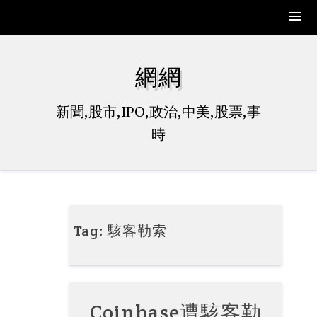
Skip
to
網網
content
新聞,股市,IPO,政治,中美,股票,事
時
Tag:
駭客勒索
Coinbase遭駭客勒