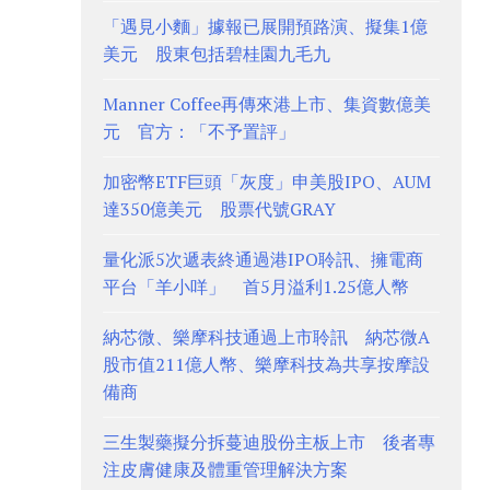
「遇見小麵」據報已展開預路演、擬集1億
美元 股東包括碧桂園九毛九
Manner Coffee再傳來港上市、集資數億美
元 官方：「不予置評」
加密幣ETF巨頭「灰度」申美股IPO、AUM
達350億美元 股票代號GRAY
量化派5次遞表終通過港IPO聆訊、擁電商
平台「羊小咩」 首5月溢利1.25億人幣
納芯微、樂摩科技通過上市聆訊 納芯微A
股市值211億人幣、樂摩科技為共享按摩設
備商
三生製藥擬分拆蔓迪股份主板上市 後者專
注皮膚健康及體重管理解決方案