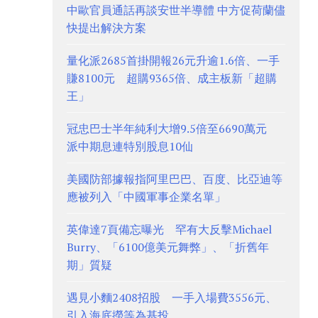
中歐官員通話再談安世半導體 中方促荷蘭儘
快提出解決方案
量化派2685首掛開報26元升逾1.6倍、一手
賺8100元 超購9365倍、成主板新「超購
王」
冠忠巴士半年純利大增9.5倍至6690萬元
派中期息連特別股息10仙
美國防部據報指阿里巴巴、百度、比亞迪等
應被列入「中國軍事企業名單」
英偉達7頁備忘曝光 罕有大反擊Michael
Burry、「6100億美元舞弊」、「折舊年
期」質疑
遇見小麵2408招股 一手入場費3556元、
引入海底撈等為基投