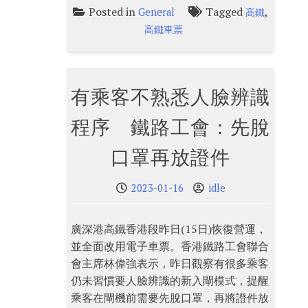
Posted in
Tagged
,
General
高鐵
高鐵車票
有乘客不熟悉人臉辨識
程序 鐵路工會：先脫
口罩再放證件
2023-01-16
idle
廣深港高鐵香港段昨日(15日)恢復營運，
並全面改用電子車票。香港鐵路工會聯合
會主席林偉強表示，昨日觀察有很多乘客
仍未習慣要人臉辨識的新入閘模式，提醒
乘客在閘機前需要先脫口罩，再將證件放