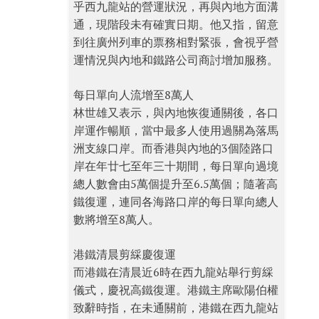
乎西九龍站的營運狀況，再與內地方面溝
通，現階段未有確實日期。他又指，留意
到往廣州列車的票務相對緊張，會視乎營
運情況與內地和鐵路公司商討增加服務。
每日單向人流增至8萬人
林世雄又表示，與內地恢復通關後，各口
岸運作暢順，當中最多人使用過關為落馬
洲支線口岸。而香港與內地的3個陸路口
岸在年廿七至年三十期間，每日單向過境
總人數會由5萬個提升至6.5萬個；隨著高
鐵復運，連同各海路口岸的每日單向總人
數將增至8萬人。
港鐵清晨剪綵慶復運
而港鐵在清晨近6時在西九龍站舉行剪綵
儀式，慶祝高鐵復運。港鐵主席歐陽伯權
致辭時指，在未通關前，港鐵在西九龍站