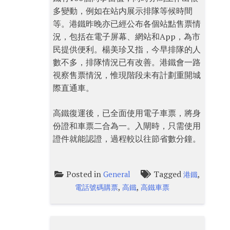
多變動，例如在站内展示排隊等候時間
等。港鐵昨晚亦已經公布各個站點售票情
況，包括在電子屏幕、網站和App，為市
民提供便利。楊美珍又指，今早排隊的人
數不多，排隊情況已有改善。港鐵會一路
視察售票情況，惟現階段未有計劃重開城
際直通車。
高鐵復運後，已全面使用電子車票，將身
份證和車票二合為一。入閘時，只需使用
證件就能認證，過程較以往節省數分鐘。
Posted in
Tagged
,
General
港鐵
,
,
電話號碼購票
高鐵
高鐵車票