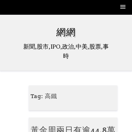
Skip
to
網網
content
新聞,股市,IPO,政治,中美,股票,事
時
Tag:
高鐵
黃金周兩日有逾44.8萬