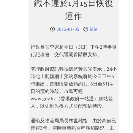
鐵不遲於1月15日恢復
運作
2023-01-05
idle
行政長官李家超今日（5日）下午2時半舉
行記者會，交代通關首階段安排。
署理政府資訊科技總監黃志光表示，24小
時北上配額網上預約系統將於今日下午6
時推出，首階段開放預約1月8日至3月4
日的預約時段。市民可經
www.gov.hk（香港政府一站通）網站登
入，以先到先得方式分配預約時段。
運輸及物流局局長林世雄指，由於高鐵已
停運3年，需時重新熟習程序和路況，未