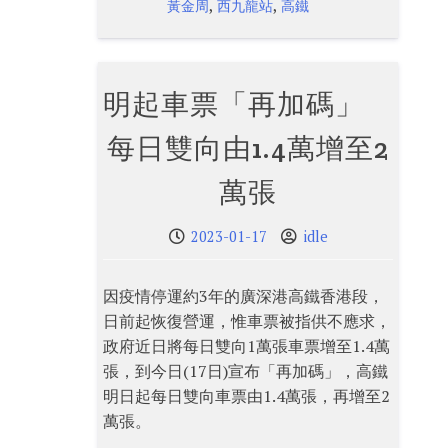
,
,
黃金周
西九龍站
高鐵
明起車票「再加碼」
每日雙向由1.4萬增至2
萬張
2023-01-17
idle
因疫情停運約3年的廣深港高鐵香港段，
日前起恢復營運，惟車票被指供不應求，
政府近日將每日雙向1萬張車票增至1.4萬
張，到今日(17日)宣布「再加碼」，高鐵
明日起每日雙向車票由1.4萬張，再增至2
萬張。