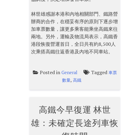
林世雄感謝本港和內地相關部門、鐵路營
辦商的合作，在穩妥有序的原則下逐步增
加車票數量，讓更多乘客能乘坐高鐵來往
兩地。另外，運輸及物流局表示，高鐵香
港段恢復營運首日，全日共有約8,500人
次乘搭高鐵往返香港及內地不同車站。
Posted in
Tagged
General
車票
,
數量
高鐵
高鐵今早復運 林世
雄：未確定長途列車恢