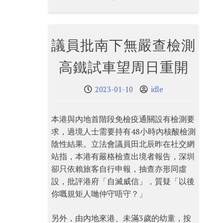
議員批南下無嚴查檢測
高鐵試車望周日重開
2023-01-10
idle
本港與內地首階段免檢疫通關設有檢測要
求，過境人士需要持有48小時內核酸檢測
陰性結果。立法會議員田北辰昨在社交網
站指，本港有嚴格檢查出境者報告，深圳
卻只依賴旅客自行申報，抽查亦形同虛
設，批評港府「自滅威信」，質疑「以後
你嘅規矩人哋仲守唔守？」
另外，由內地來港、未滿3歲的幼童，按