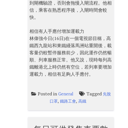
到閘機驗證，否則會拖慢入閘流程。他相
信，乘客在熟悉程序後，入閘時間會較
快。
相信有人手應付增加運載力
林偉強今日(16日)在一個電視節目稱，高
鐵西九龍站和東鐵綫落馬洲站重開後，載
客量仍較暫停服務前少，因此運作仍然暢
順、列車服務正常。他又說，現時每列高
鐵離港北上時仍然有空位，若列車要增加
運載力，相信有足夠人手應付。
Posted in
Tagged
General
先脫
,
,
口罩
鐵路工會
高鐵