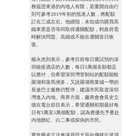
務簽證來港的內地人有限，若重開自由行
則可參考2019年初的抵港人數，將配額
訂在三成左右。他續指，未知成功購買高
鐵車票是否等同取得通關配額，料政府需
時解決問題、高鐵或不能在通關首日恢
復。
楊永杰則表示，參考目前每日嘗試預約深
圳檢疫酒店的人數，每日3萬個名額都足
以應付，但希望深圳灣管制站的配額能較
羅湖和落馬洲多，又說羅湖商業城一帶的
長途巴士服務仍暫停，建議市民取道深圳
灣進入內地。商界方面，廠商會會長史立
德在電台節目表示，希望通關初期最好每
日有3萬至5萬個配額，認為應優先予要赴
內地辦紅、白二事或探病的市民。
實政圓桌立法會議員田北辰向傳媒引述消