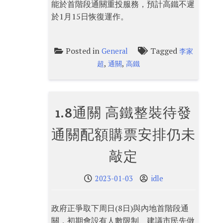
能於首階段通關重投服務，預計高鐵不遲
於1月15日恢復運作。
Posted in
Tagged
General
李家
,
,
超
通關
高鐵
1.8通關 高鐵整裝待發
通關配額購票安排仍未
敲定
2023-01-03
idle
政府正爭取下周日(8日)與內地首階段通
關，初期會設有人數限制、建議市民先做