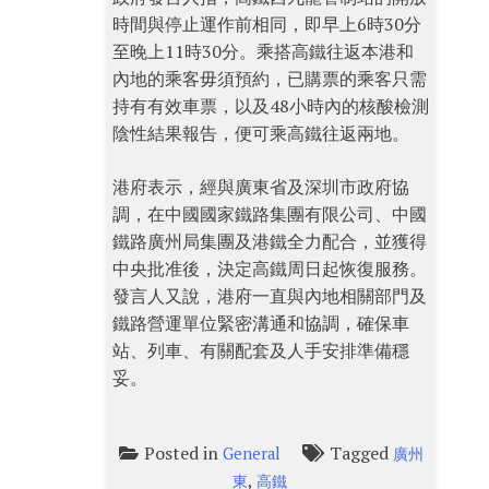
時間與停止運作前相同，即早上6時30分
至晚上11時30分。乘搭高鐵往返本港和
內地的乘客毋須預約，已購票的乘客只需
持有有效車票，以及48小時內的核酸檢測
陰性結果報告，便可乘高鐵往返兩地。
港府表示，經與廣東省及深圳市政府協
調，在中國國家鐵路集團有限公司、中國
鐵路廣州局集團及港鐵全力配合，並獲得
中央批准後，決定高鐵周日起恢復服務。
發言人又說，港府一直與內地相關部門及
鐵路營運單位緊密溝通和協調，確保車
站、列車、有關配套及人手安排準備穩
妥。
Posted in
Tagged
General
廣州
,
東
高鐵