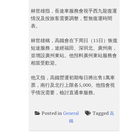
林世雄指，長途車服務會視乎西九龍復運
情況及按旅客需要調整，暫無復運時間
表。
林世雄稱，高鐵會在下周日（15日）恢復
短途服務，途經福田、深圳北、廣州南，
並增設廣州東站。他預料廣州東站服務會
相當受歡迎。
他又指，高鐵營運初期每日將出售1萬車
票，南行及北行上限各5,000。他指會視
乎情況需要，檢討直通車服務。
Posted in
Tagged
General
高
鐵