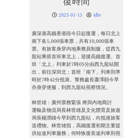
復時間
2023-01-15
idle
廣深港高鐵香港段今日起復運，每日北上
南下各5,000張車票，共有10,000張車
票。有旅客身穿內地乘務員制服，從西九
龍站乘搭首班車北上，迎接高鐵復運。首
班「北上」列車於7時03分由西九龍站開
出，前往深圳北；首班「南下」列車則準
時於7時42分抵港。警務處長蕭澤頤今早
亦身穿便服，到西九龍站視察情況。
林世雄：廣州票務緊張 將與內地商討
運輸及物流局長林世雄及文化體育及旅遊
局長楊潤雄今早到西九龍站，向抵港旅客
送禮物。林世雄指，高鐵復運初期主要提
供短途列車服務，何時恢復長途列車則視