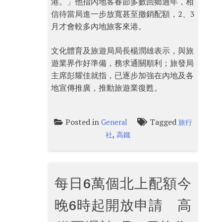
港。」他指內地客春節多數回鄉過年，相
信待當局進一步放寬甚至撤銷配額，2、3
月才會較多內地旅客來港。
文化體育及旅遊局局長楊潤雄表示，與旅
遊業界作好準備，務求通關順利；旅發局
主席彭耀佳就指，已逐步加強在內地及各
地宣傳推廣，推動旅遊業復甦。
Posted in
Tagged
General
旅行
,
社
高鐵
每日6萬個北上配額今
晚6時起開放申請 高