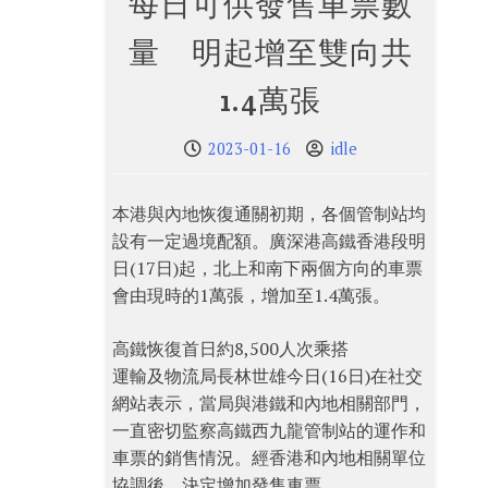
每日可供發售車票數
量 明起增至雙向共
1.4萬張
2023-01-16
idle
本港與內地恢復通關初期，各個管制站均
設有一定過境配額。廣深港高鐵香港段明
日(17日)起，北上和南下兩個方向的車票
會由現時的1萬張，增加至1.4萬張。
高鐵恢復首日約8,500人次乘搭
運輸及物流局長林世雄今日(16日)在社交
網站表示，當局與港鐵和內地相關部門，
一直密切監察高鐵西九龍管制站的運作和
車票的銷售情況。經香港和內地相關單位
協調後，決定增加發售車票。