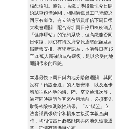
核酸檢測。據報，高鐵香港段最快今日開
始試車預備通關，相關港鐵員工已陸續返
回原有崗位。有立法會議員相信下周日很
大機會通關，配合深圳同日停用檢疫酒店
「健康驛站」的預約系統，但高鐵能否同
日恢復，則仍有待政府交代通關配額及高
鐵購票安排。有學者認為，本港每日有15
至20萬人新確診或待康復，足以承受內地
通關帶來的風險。
本港最快下周日與內地分階段通關，其間
設有「預設合適」的人數安排，以及逐步
增加往返內地的海、陸、空交通班次等，
港府同時建議旅客來往兩地前，必須事先
取得核酸檢測陰性結果。「A4聯盟」立
法會議員張欣宇和楊永杰接受本報查詢
時，均相信當日必然能夠與內地免檢疫通
關，詳情有待港府公布。