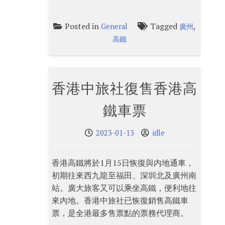
Posted in
Tagged
,
General
廣州
高鐵
香港中旅社復售香港高
鐵車票
2023-01-13
idle
香港高鐵將於1月15日恢復與内地通車，
初期往來西九龍至福田、深圳北及廣州南
站。廣大旅客又可以乘坐高鐵，便利地往
來內地。香港中旅社已恢復銷售高鐵車
票，是全港最多售票點的票務代理商。