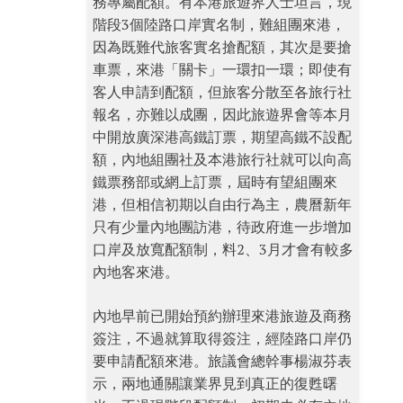
務專屬配額。有本港旅遊界人士坦言，現
階段3個陸路口岸實名制，難組團來港，
因為既難代旅客實名搶配額，其次是要搶
車票，來港「關卡」一環扣一環；即使有
客人申請到配額，但旅客分散至各旅行社
報名，亦難以成團，因此旅遊界會等本月
中開放廣深港高鐵訂票，期望高鐵不設配
額，內地組團社及本港旅行社就可以向高
鐵票務部或網上訂票，屆時有望組團來
港，但相信初期以自由行為主，農曆新年
只有少量內地團訪港，待政府進一步增加
口岸及放寬配額制，料2、3月才會有較多
內地客來港。
內地早前已開始預約辦理來港旅遊及商務
簽注，不過就算取得簽注，經陸路口岸仍
要申請配額來港。旅議會總幹事楊淑芬表
示，兩地通關讓業界見到真正的復甦曙