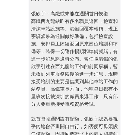
張欣宇：高鐵或未能在通關首日恢復
高鐵西九龍站昨有多名職員返回，檢查和
清潔車站設施等。港鐵回覆本報稱，現正
密鑼緊鼓為通關做好準備，包括檢查設
施、安排員工陸續返回原來崗位培訓和準
備等，確保一切運作暢順和準備就緒，有
進一步消息將適時公布。曾任職港鐵的張
欣宇引述在西九龍站工作的前同事稱，暫
未收到列車服務恢復的進一步消息，現時
接受培訓的主要是借調到其他車站工作的
站務員。高鐵車長方面，他稱每日都有小
量班次接載深圳的職員來港工作，只有部
分人要重新接受職務資格考試。
就首階段通關設有配額，張欣宇認為要視
乎內地會否重開自由行，如否便可毋須設
任何配額，因持回鄉證北上的港人和持商