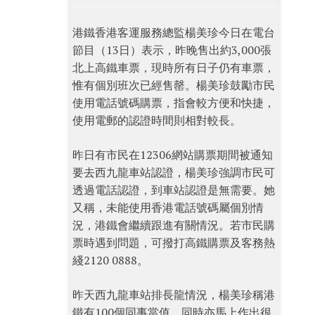
港鐵香港客運服務總監楊美珍今日在電台
節目（13日）表示，昨晚售出約3,000張
北上高鐵車票，現時所有日子仍有車票，
惟有個別班次已經售罄。楊美珍鼓勵市民
使用電話號碼購票，指會較方便和快捷，
使用電郵的認證時間則相對較長。
昨日有市民在12306網站購票期間被通知
要去西九龍車站認證，楊美珍強調市民可
透過電話認證，到車站認證是無需要。她
又稱，未能使用香港電話號碼屬個別情
況，港鐵會繼續跟進有關情況。若市民購
票時遇到問題，可撥打高鐵購票及客務熱
綫2120 0888。
昨天西九龍車站排長龍情況，楊美珍稱港
鐵有100個同事當值，同時亦馬上作出很