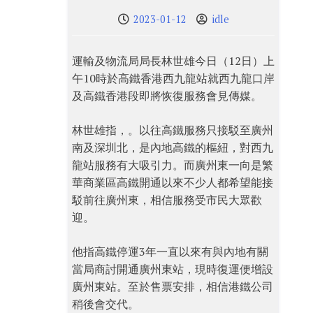
2023-01-12
idle
運輸及物流局局長林世雄今日（12日）上
午10時於高鐵香港西九龍站​就西九龍口岸
及高鐵香港段即將恢復服務會見傳媒。
林世雄指，。以往高鐵服務只接駁至廣州
南及深圳北，是內地高鐵的樞紐，對西九
龍站服務有大吸引力。而廣州東一向是繁
華商業區高鐵開通以來不少人都希望能接
駁前往廣州東，相信服務受市民大眾歡
迎。
他指高鐵停運3年一直以來有與內地有關
當局商討開通廣州東站，現時復運便增設
廣州東站。至於售票安排，相信港鐵公司
稍後會交代。