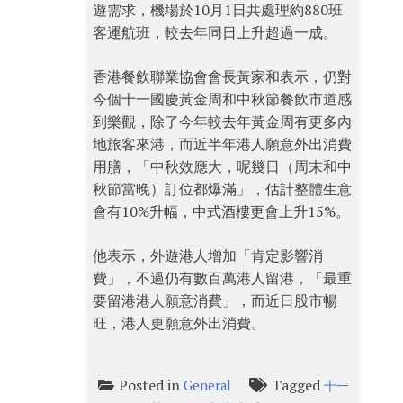
遊需求，機場於10月1日共處理約880班
客運航班，較去年同日上升超過一成。
香港餐飲聯業協會會長黃家和表示，仍對
今個十一國慶黃金周和中秋節餐飲市道感
到樂觀，除了今年較去年黃金周有更多內
地旅客來港，而近半年港人願意外出消費
用膳，「中秋效應大，呢幾日（周末和中
秋節當晚）訂位都爆滿」，估計整體生意
會有10%升幅，中式酒樓更會上升15%。
他表示，外遊港人增加「肯定影響消
費」，不過仍有數百萬港人留港，「最重
要留港港人願意消費」，而近日股市暢
旺，港人更願意外出消費。
Posted in
Tagged
General
十一