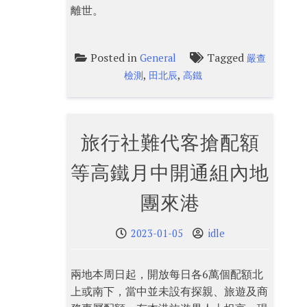
離世。
Posted in
Tagged
General
嚴查
,
,
檢測
田北辰
高鐵
旅行社難代客搶配額
等高鐵月中開通組內地
團來港
2023-01-05
idle
兩地本周日起，開放每日各6萬個配額北
上或南下，當中並未設有探親、旅遊及商