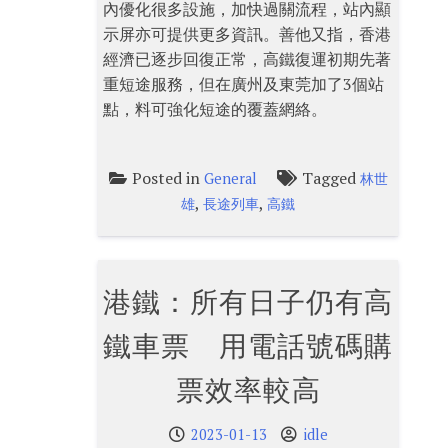
內優化很多設施，加快過關流程，站內顯
示屏亦可提供更多資訊。善他又指，香港
經濟已逐步回復正常，高鐵復運初期先著
重短途服務，但在廣州及東莞加了3個站
點，料可強化短途的覆蓋網絡。
Posted in
Tagged
General
林世
,
,
雄
長途列車
高鐵
港鐵：所有日子仍有高
鐵車票 用電話號碼購
票效率較高
2023-01-13
idle