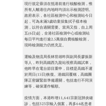
現行規定毋須在抵港前進行核酸檢測，惟
所有人離港往內地時均須出示檢測證明。
政府表示，各社區檢測中心和檢測站今日
起，可為未滿3歲幼童採集拭子樣本檢
測，以符合過關需要。當局又指，自上周
五(6日)起，全港社區檢測中心或檢測站
每日平均進行逾2.5萬個自費核酸檢測，
現時檢測能力仍然充足。
運輸及物流局長林世雄昨與副局長廖振新
等人，昨到高鐵西九龍站視察高鐵試車，
他昨早在電台節目重申，目標是高鐵不遲
於周日(15日)恢復。港鐵回覆稱，高鐵團
隊正密鑼緊鼓準備通關，包括進行不同演
練等，確保運作暢順。
疫情方面，本港昨增11,641宗新冠肺炎確
診，包括323宗輸入個案，再多64名患者