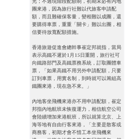
光；不過現階段配額制，初期未必有內地
團來港，因為旅行社難以代旅客申請配
額，而且難確保客量，變相難以成團，還
要購得車票，重重「關卡」難以出團，相
信要待放寬配額措施。
香港旅遊促進會總幹事崔定邦就指，當局
表示高鐵不遲於1月15日重開，旅行社可
向鐵路部門及高鐵票務系統，訂取團體車
票，「如果高鐵不用另外申請配額，只要
訂到車票，用實名制，到時就可以籌組高
鐵團來港，現在急不來。」
內地客坐飛機來港亦不用申請配額，崔定
邦指內地航班未恢復運力，相信航空公司
會陸續增加來港航班，所以就算北京、上
海等地有自由行客來港，「主要是散客或
商務客，初期才會不惜工本坐飛機來