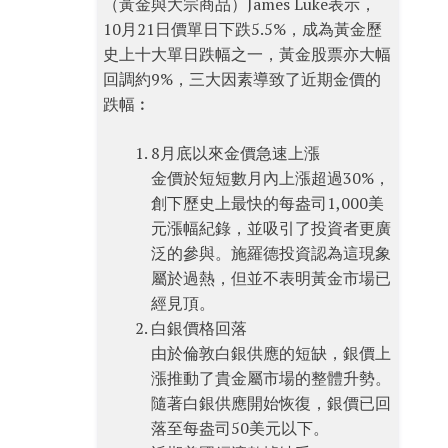
（黃金與大宗商品）James Luke表示，
10月21日價單日下跌5.5%，成為黃金歷
史上十大單日跌幅之一，黃金股票亦大幅
回調約9%，三大因素導致了近期金價的
跌幅︰
8月底以來金價急速上漲
金價於短短數月內上漲超過30%，
創下歷史上最快的每盎司1,000美
元漲幅紀錄，並吸引了投資者更廣
泛的參與。施羅德投資認為這現象
屬於過熱，但並不表明黃金市場已
經見頂。
白銀價格回落
由於倫敦白銀供應的短缺，銀價上
漲推動了貴金屬市場的整體升勢。
隨著白銀供應開始恢復，銀價已回
落至每盎司50美元以下。