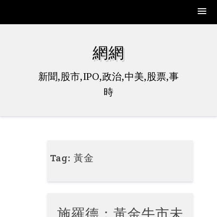
Skip
to
網網
content
新聞,股市,IPO,政治,中美,股票,事
時
Tag:
黃金
施羅德：黃金牛市未