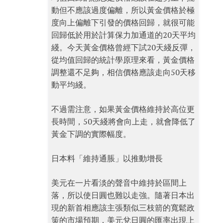
動但不應該過度偏離，所以黃金價格於極
度向上偏離下引發的價格回歸，就很可能
回歸低於用於計算保力加通道的20天平均
綫。今天黃金價格曾經下試20天綫反彈，
從均值回歸的統計學原理來看，黃金價格
調整還不足夠，相信價格應該走向50天移
動平均綫。
不過需注意，如果黃金價格維持於高位更
長時間，50天綫將會向上走，就會降低了
黃金下調的實際幅度。
日本料「維持通脹」以推動增長
美元在一片看淡的聲音中維持於區間上
落，所以使日圓也難以走強。隨著日本出
現的新首相應該主張類似三枝箭的寬鬆政
策的市場預期，美元兌日圓的匯率出現上