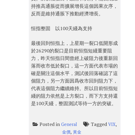
持推高通脹從而擴展增長這個因果次序，
反而是維持通脹下推動經濟增長。
恒指整固 以100天綫為支持
最後回到恒指上，上星期一裂口低開形成
於26290的裂口是目前恒指短綫重要阻
力，昨天恒指日間曾經上破阻力後重新回
落而收市低於裂口，這一方面代表市場的
確是關注這個水平，測試後回落確認了這
個阻力，另一方面因爲收市回到阻力下，
代表這個阻力繼續維持。所以目前恒指短
綫的阻力依然是上方裂口，而下方支持還
是100天綫，整固測試等待一方的突破。
Posted in
Tagged
,
General
VIX
,
金價
黃金