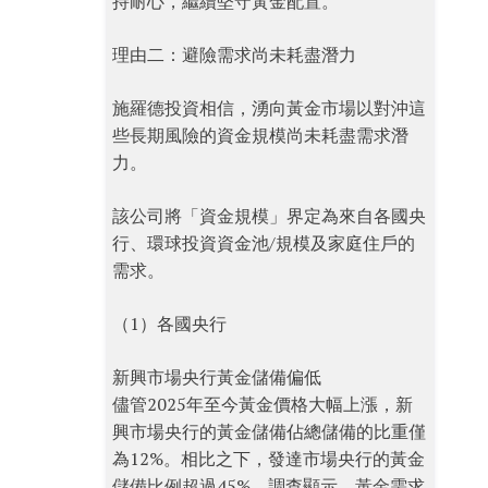
持耐心，繼續堅守黃金配置。
理由二：避險需求尚未耗盡潛力
施羅德投資相信，湧向黃金市場以對沖這
些長期風險的資金規模尚未耗盡需求潛
力。
該公司將「資金規模」界定為來自各國央
行、環球投資資金池/規模及家庭住戶的
需求。
（1）各國央行
新興市場央行黃金儲備偏低
儘管2025年至今黃金價格大幅上漲，新
興市場央行的黃金儲備佔總儲備的比重僅
為12%。相比之下，發達市場央行的黃金
儲備比例超過45%。調查顯示，黃金需求