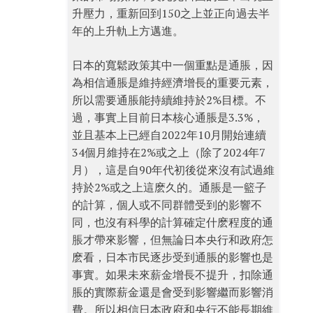
升壓力，重新回到150之上並正向過去半
年的上升軌上方邁進。
日本的寬鬆政策其中一個重點是通脹，因
為相信通脹是維持經濟增長的重要元素，
所以需要通脹能持續維持於2%目標。不
過，事實上目前日本核心通脹是3.3%，
並且基本上已經自2022年10月開始連續
34個月維持在2%或之上（除了2024年7
月），這是自90年代初後從來沒有試過維
持於2%或之上這麽久的。通脹是一籃子
的計算，個人或不同群體受到的影響不
同，也沒有科學的計算確定什麽程度的通
脹才帶來影響，但無論日本央行和政府怎
麽看，日本市民逐步受到通脹的影響也是
事實。如果未來薪金增長不提升，扣除通
脹的實際薪金還是會受到影響繼而影響消
費。所以相信日本政府和央行不能長期維