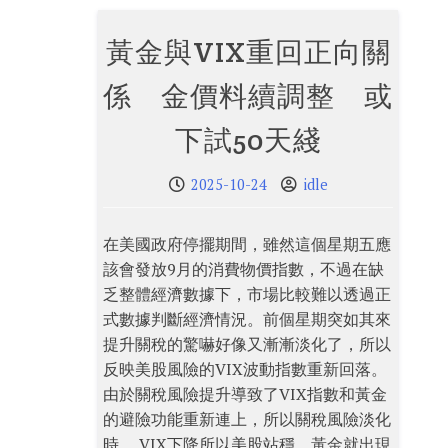
黃金與VIX重回正向關
係 金價料續調整 或
下試50天綫
2025-10-24
idle
在美國政府停擺期間，雖然這個星期五應
該會發放9月的消費物價指數，不過在缺
乏整體經濟數據下，市場比較難以透過正
式數據判斷經濟情況。前個星期突如其來
提升關稅的驚嚇好像又漸漸淡化了，所以
反映美股風險的VIX波動指數重新回落。
由於關稅風險提升導致了VIX指數和黃金
的避險功能重新連上，所以關稅風險淡化
時， VIX下降所以美股站穩，黃金就出現