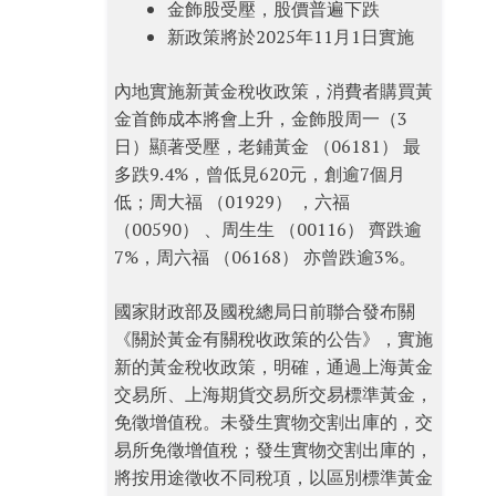
金飾股受壓，股價普遍下跌
新政策將於2025年11月1日實施
內地實施新黃金稅收政策，消費者購買黃
金首飾成本將會上升，金飾股周一（3
日）顯著受壓，老鋪黃金 （06181） 最
多跌9.4%，曾低見620元，創逾7個月
低；周大福 （01929） ，六福
（00590） 、周生生 （00116） 齊跌逾
7%，周六福 （06168） 亦曾跌逾3%。
國家財政部及國稅總局日前聯合發布關
《關於黃金有關稅收政策的公告》，實施
新的黃金稅收政策，明確，通過上海黃金
交易所、上海期貨交易所交易標準黃金，
免徵增值稅。未發生實物交割出庫的，交
易所免徵增值稅；發生實物交割出庫的，
將按用途徵收不同稅項，以區別標準黃金