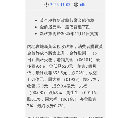
2025-11-03
idle
黃金稅收新政將影響金飾價格
金飾股受壓，股價普遍下跌
新政策將於2025年11月1日實施
內地實施新黃金稅收政策，消費者購買黃
金首飾成本將會上升，金飾股周一（3
日）顯著受壓，老鋪黃金 （06181） 最
多跌9.4%，曾低見620元，創逾7個月
低，最終收報635.5元，跌7.2%，成交
15.1億元；周大福 （01929） 跌8.7%，
收報13.9元，成交9.4億元，六福
（00590） 跌6.9%、周生生 （00116）
跌6.1%，周六福 （06168） 亦曾跌逾
3%，最終收升0.7%。