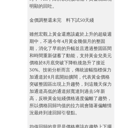
明顯的回吐。
金價調整還未完 料下試50天綫
雖然宏觀上黃金還應該處於上升的超級週
期中，不過今年4月黃金幾個月的整固
期，消化了早前的升幅並且透過整固區間
和時間重新儲蓄了動能，支持黃金兌美元
價格於8月底突破下降軌後急升了接近
30%。技術分析而言，傳統波幅指標保力
加通道於8月底開始擴闊，代表黃金價格
突破整固區出現上升趨勢，到這幾天保力
加通道高低的通道頻寬達到過去5年新
高，反映黃金短綫價格過度偏離了趨勢，
所以價格回歸均值的拉力就會隨著偏離情
況最終到達回歸引發點。
均值回歸的意思是價格應該在趨勢上下擺