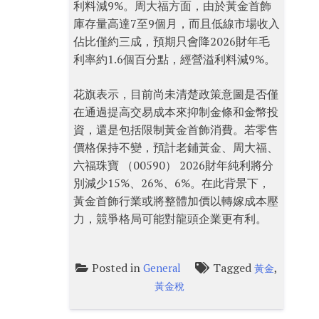
利料減9%。周大福方面，由於黃金首飾
庫存量高達7至9個月，而且低線市場收入
佔比僅約三成，預期只會降2026財年毛
利率約1.6個百分點，經營溢利料減9%。
花旗表示，目前尚未清楚政策意圖是否僅
在通過提高交易成本來抑制金條和金幣投
資，還是包括限制黃金首飾消費。若零售
價格保持不變，預計老鋪黃金、周大福、
六福珠寶 （00590） 2026財年純利將分
別減少15%、26%、6%。在此背景下，
黃金首飾行業或將整體加價以轉嫁成本壓
力，競爭格局可能對龍頭企業更有利。
Posted in
Tagged
,
General
黃金
黃金稅