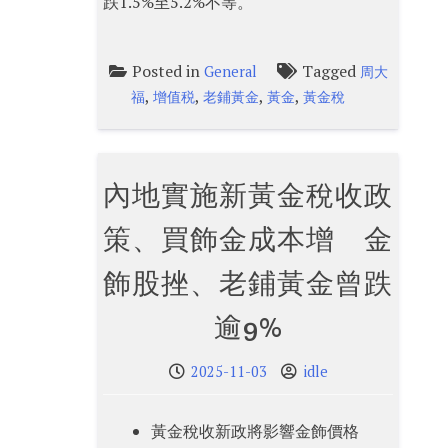
跌1.5%至5.2%不等。
Posted in
Tagged
General
周大
,
,
,
,
福
增值税
老鋪黃金
黃金
黃金稅
內地實施新黃金稅收政
策、買飾金成本增 金
飾股挫、老鋪黃金曾跌
逾9%
2025-11-03
idle
黃金稅收新政將影響金飾價格