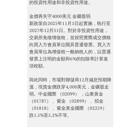
的投資性用途和非投資性用途。
金價再失守4000美元 金礦股弱
新政策自2025年11月1日起實施，執行至
2027年12月31日。對於非投資性用途，
交易所免徵增值稅，並按照實際成交價格
向買入方會員單位開具普通發票。買入方
會員單位為增值稅一般納稅人的，以普通
發票上注明的金額和6%的扣除率計算進
項稅額。
與此同時，市場對聯儲局12月減息預期降
溫，現貨金價跌穿4,000美元，金礦股走
弱。中金國際 （02099） ，山東黃金
（01787） 、紫金 （02899） 、招金
（01818） 、紫金黃金國際 （02259）
跌1.5%至5.2%不等。