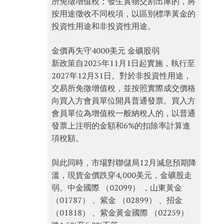
所免徵增值稅；發生實物交割出庫的，將
按用途徵收不同稅項，以區別標準黃金的
投資性用途和非投資性用途。
金價再失守4000美元 金礦股弱
新政策自2025年11月1日起實施，執行至
2027年12月31日。對於非投資性用途，
交易所免徵增值稅，並按照實際成交價格
向買入方會員單位開具普通發票。買入方
會員單位為增值稅一般納稅人的，以普通
發票上注明的金額和6%的扣除率計算進
項稅額。
與此同時，市場對聯儲局12月減息預期降
溫，現貨金價跌穿4,000美元，金礦股走
弱。中金國際 （02099） ，山東黃金
（01787） 、紫金 （02899） 、招金
（01818） 、紫金黃金國際 （02259）