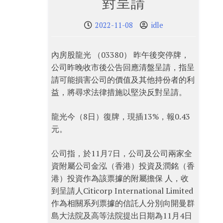
對呈請
2022-11-08
idle
內房股龍光 （03380） 昨午後突停牌，
公司昨晚收市後公告回應清盤呈請，指呈
請可能損害公司的價值及其他持份者的利
益，將尋求法律措施以堅決反對呈請。
龍光今（8日）復牌，現插13%，報0.43
元。
公司指，於11月7日，公司及公司兩家全
資附屬公司金泓（香港）投資及潤銘（香
港）投資作為該票據的附屬擔保 人，收
到呈請人Citicorp International Limited
作為相關系列票據的信託人分別向開曼群
島大法院及高等法院提出日期為11月4日