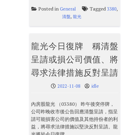
Posted in
Tagged
,
General
3380
,
清盤
龍光
龍光今日復牌 稱清盤
呈請或損公司價值、將
尋求法律措施反對呈請
2022-11-08
idle
內房股龍光 （03380） 昨午後突停牌，
公司昨晚收市後公告回應清盤呈請，指呈
請可能損害公司的價值及其他持份者的利
益，將尋求法律措施以堅決反對呈請。龍
光將於今日復牌。