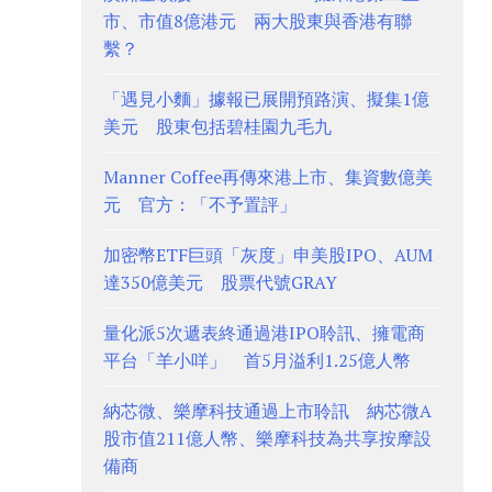
市、市值8億港元 兩大股東與香港有聯
繫？
「遇見小麵」據報已展開預路演、擬集1億
美元 股東包括碧桂園九毛九
Manner Coffee再傳來港上市、集資數億美
元 官方：「不予置評」
加密幣ETF巨頭「灰度」申美股IPO、AUM
達350億美元 股票代號GRAY
量化派5次遞表終通過港IPO聆訊、擁電商
平台「羊小咩」 首5月溢利1.25億人幣
納芯微、樂摩科技通過上市聆訊 納芯微A
股市值211億人幣、樂摩科技為共享按摩設
備商