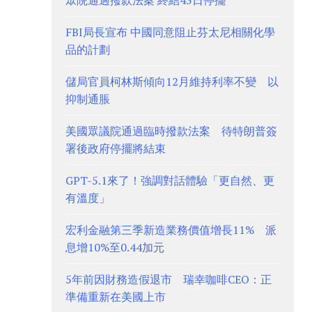
眾院通過撥款法案 終結43日停擺
FBI局長宣布 中國同意阻止芬太尼相關化學
品的計劃
儲局官員柯林斯傾向12月維持利率不變 以
抑制通脹
美國眾議院通過臨時撥款法案 待特朗普簽
署後政府停擺將結束
GPT-5.1來了！強調對話體驗「更自然、更
有溫度」
宏利金融第三季新造業務價值增長11% 派
息增10%至0.44加元
5年前因財務造假退市 瑞幸咖啡CEO：正
準備重新在美國上市