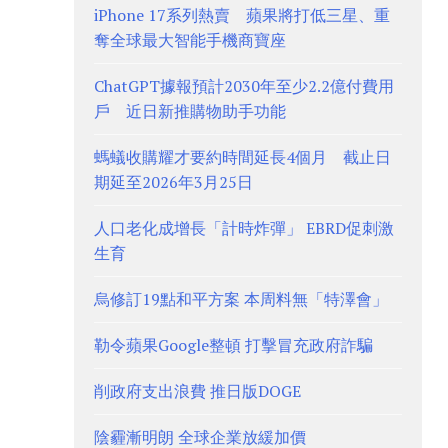
iPhone 17系列熱賣 蘋果將打低三星、重
奪全球最大智能手機商寶座
ChatGPT據報預計2030年至少2.2億付費用
戶 近日新推購物助手功能
螞蟻收購耀才要約時間延長4個月 截止日
期延至2026年3月25日
人口老化成增長「計時炸彈」 EBRD促刺激
生育
烏修訂19點和平方案 本周料無「特澤會」
勒令蘋果Google整頓 打擊冒充政府詐騙
削政府支出浪費 推日版DOGE
陰霾漸明朗 全球企業放緩加價