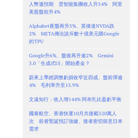
人幣遜預期 雲智能集團收入升34% 阿里
美股盤前升4%
Alphabet夜盤再升3%、英偉達NVDA跌
2% META傳洽談斥數十億美元購Google
的TPU
Google升6%、盤後再升逾2% Gemini
3.0「生成式UI」開始產金？
蔚來上季經調整虧損收窄近四成、盤前彈逾
4% 毛利率升至13.9%
文遠知行：收入增144% 阿布扎比盈虧平衡
國泰航空、香港快運10月共接載320萬人
次 前者聖誕預訂強健、後者密切留意日本
需求