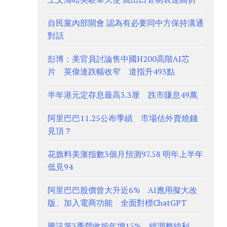
自民黨內部開會 認為有必要同中方保持溝通
對話
彭博：美官員討論售中國H200高階AI芯
片 英偉達跌幅收窄 道指升493點
半年港元定存息最高3.3厘 跌市賺息49萬
阿里巴巴11.25公布季績 市場估外賣燒錢
見頂？
花旗料美滙指數3個月預測97.58 明年上半年
低見94
阿里巴巴股價曾大升近6% AI應用擬大改
版、加入電商功能 全面對標ChatGPT
騰訊第3季營收按年增15% 經調整純利