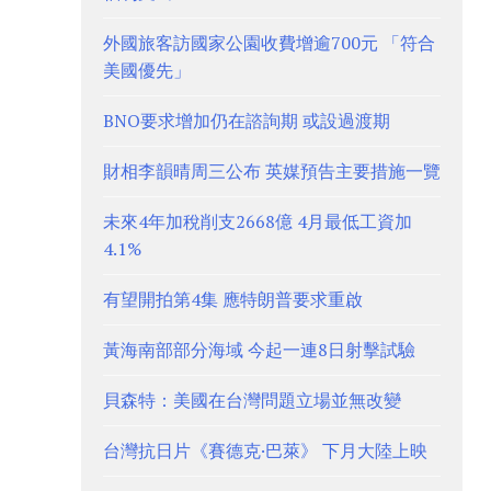
外國旅客訪國家公園收費增逾700元 「符合
美國優先」
BNO要求增加仍在諮詢期 或設過渡期
財相李韻晴周三公布 英媒預告主要措施一覽
未來4年加稅削支2668億 4月最低工資加
4.1%
有望開拍第4集 應特朗普要求重啟
黃海南部部分海域 今起一連8日射擊試驗
貝森特：美國在台灣問題立場並無改變
台灣抗日片《賽德克·巴萊》 下月大陸上映