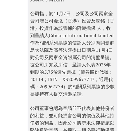
公司指，於11月7日，公司及公司兩家全
資附屬公司金泓（香港）投資及潤銘（香
港）投資作為該票據的附屬擔保 人，收
到呈請人Citicorp International Limited
作為相關系列票據的信託人分別向開曼群
島大法院及高等法院提出日期為11月4日
對公司及兩家全資附屬公司的清盤呈請。
據公司所知及所信，呈請人代表2025年
到期的5.75%優先票據（債券股份代號：
40114；ISIN：XS2099677747；通用代
碼：209967774）的相關系列票據的少數
票據持有人提交清盤呈請。
公司董事會認為呈請並不代表其他持份者
的利益，並可能損害公司的價值及其他持
份者的利益，因此公司將尋求法律措施以
堅決反對呈請，並採取一切必要行動保障