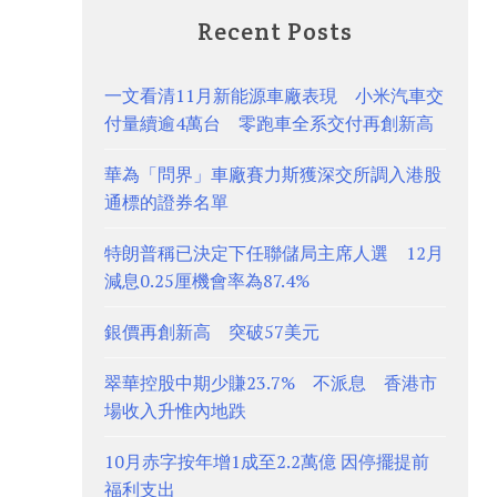
Recent Posts
一文看清11月新能源車廠表現 小米汽車交
付量續逾4萬台 零跑車全系交付再創新高
華為「問界」車廠賽力斯獲深交所調入港股
通標的證券名單
特朗普稱已決定下任聯儲局主席人選 12月
減息0.25厘機會率為87.4%
銀價再創新高 突破57美元
翠華控股中期少賺23.7% 不派息 香港市
場收入升惟內地跌
10月赤字按年增1成至2.2萬億 因停擺提前
福利支出