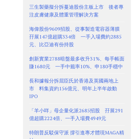
三生製藥擬分拆蔓迪股份主板上市 後者專
注皮膚健康及體重管理解決方案
海偉股份9609招股、從事製造電容器薄膜
孖展147億超購334倍 一手入場費約2885
元、比亞迪有份持股
創新實業2788暗盤最多收升31%、每手帳面
賺1680元 一手中籤率10%、申180手穩中
長和據報分拆屈臣氏於香港及英國兩地上
市 料集資約156億元、明年上半年啟動
IPO
「羊小咩」母企量化派2685招股 孖展291
億超購2224倍、一手入場費4949元
特朗普反駁保守派 撐引進專才體現MAGA精