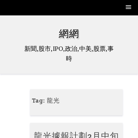
Skip
to
網網
content
新聞,股市,IPO,政治,中美,股票,事
時
Tag:
龍光
龍光據報計劃2月中旬