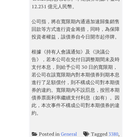
12.231 億元人民幣。
公司指，將在寬限期內通過加速歸集銷售
回款等方式進行資金籌措，同時，為保障
投資者權益，該債券自今日開市起停牌。
根據《持有人會議通知》及《決議公
告》，若本公司在兌付日調整期間未及時
支付本息，則給予公司 30 日的寬限期，
若公司在該寬限期內對本期債券到期本息
進行了足額償付，則不構成公司對本期債
券的違約。寬限期內不設罰息，按照本期
債券票面利率繼續支付利息（如有）。因
此，本次事件不構成公司對本期債券的違
約。
Posted in
Tagged
,
General
3380