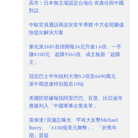
高市︰日本無立場認定台地位 有責任與中國
對話
中歐官員通話再談安世半導體 中方促荷蘭儘
快提出解決方案
量化派2685首掛開報26元升逾1.6倍、一手
賺8100元 超購9365倍、成主板新「超購
王」
冠忠巴士半年純利大增9.5倍至6690萬元
派中期息連特別股息10仙
美國防部據報指阿里巴巴、百度、比亞迪等
應被列入「中國軍事企業名單」
英偉達7頁備忘曝光 罕有大反擊Michael
Burry、「6100億美元舞弊」、「折舊年
期」質疑