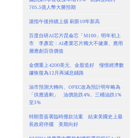
705.5億人幣大勝預期
滬指午後持續上揚 刷新10年新高
百度自研AI芯片昆侖芯「M100」明年初上
市 李彥宏：AI產業芯片獨大不健康、應用
層應創百倍價值
金價重上4200美元、金股造好 憧憬經濟數
據恢復為12月再減息鋪路
油市預測大轉向、OPEC改為預計明年略為
「供應過剩」 油價急跌4%、三桶油跌1%
至3%
特朗普簽署臨時撥款法案 結束美國史上最
長政府停擺 美期向好