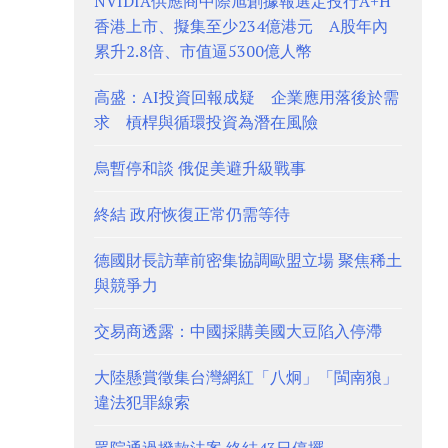
NVIDIA供應商中際旭創據報選定投行A+H
香港上市、擬集至少234億港元 A股年內
累升2.8倍、市值逼5300億人幣
高盛：AI投資回報成疑 企業應用落後於需
求 槓桿與循環投資為潛在風險
烏暫停和談 俄促美避升級戰事
終結 政府恢復正常仍需等待
德國財長訪華前密集協調歐盟立場 聚焦稀土
與競爭力
交易商透露：中國採購美國大豆陷入停滯
大陸懸賞徵集台灣網紅「八炯」「閩南狼」
違法犯罪線索