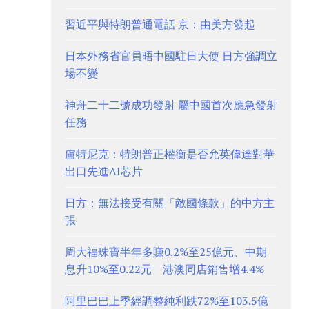
習近平與特朗普通電話 京：由美方發起
日本外務省官員晤中國駐日大使 日方強調立
場不變
神舟二十二號成功發射 屬中國首次應急發射
任務
盧特尼克：特朗普正權衡是否允英偉達對華
出口先進AI芯片
日方：無法接受有關「敵國條款」的中方主
張
周大福珠寶半年多賺0.2%至25億元、中期
息升10%至0.22元 港澳同店銷售增4.4%
阿里巴巴上季經調整純利跌72%至103.5億