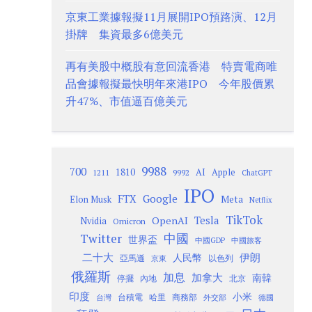
京東工業據報擬11月展開IPO預路演、12月
掛牌 集資最多6億美元
再有美股中概股有意回流香港 特賣電商唯
品會據報擬最快明年來港IPO 今年股價累
升47%、市值逼百億美元
9988
700
1810
AI
Apple
1211
9992
ChatGPT
IPO
Google
FTX
Meta
Elon Musk
Netflix
TikTok
Tesla
OpenAI
Nvidia
Omicron
Twitter
中國
世界盃
中國GDP
中國旅客
二十大
伊朗
人民幣
以色列
亞馬遜
京東
俄羅斯
加息
加拿大
南韓
內地
停擺
北京
印度
小米
台灣
台積電
哈里
商務部
外交部
德國