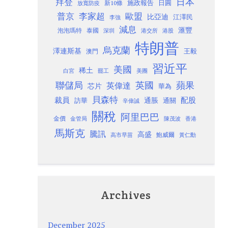
日本
拜登
施政報告
日圓
新10條
放寬防疫
歐盟
普京
李家超
比亞迪
江澤民
李強
減息
滙豐
泡泡瑪特
泰國
深圳
港股
港交所
特朗普
烏克蘭
澤連斯基
澳門
王毅
習近平
美國
稀土
白宮
罷工
美團
聯儲局
蘋果
英國
英偉達
芯片
華為
貝森特
裁員
配股
通脹
訪華
通關
辛偉誠
關稅
阿里巴巴
金價
金管局
香港
陳茂波
馬斯克
騰訊
高盛
高市早苗
鮑威爾
黃仁勳
Archives
December 2025