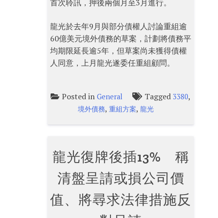
首次聆訊，押後兩個月至3月進行。
龍光於去年9月與部分債權人討論重組逾
60億美元境外債務的草案，計劃將債務平
均期限延長逾5年，但草案尚未獲得債權
人同意，上月龍光遂委任重組顧問。
Posted in
Tagged
,
General
3380
,
,
境外債務
重組方案
龍光
龍光復牌後插13% 稱
清盤呈請或損公司價
值、將尋求法律措施反