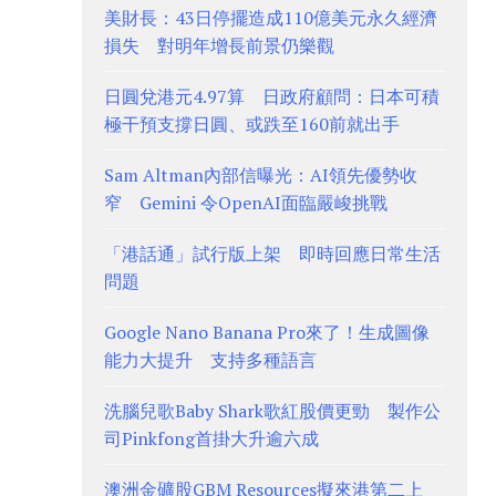
美財長：43日停擺造成110億美元永久經濟
損失 對明年增長前景仍樂觀
日圓兌港元4.97算 日政府顧問：日本可積
極干預支撐日圓、或跌至160前就出手
Sam Altman內部信曝光：AI領先優勢收
窄 Gemini 令OpenAI面臨嚴峻挑戰
「港話通」試行版上架 即時回應日常生活
問題
Google Nano Banana Pro來了！生成圖像
能力大提升 支持多種語言
洗腦兒歌Baby Shark歌紅股價更勁 製作公
司Pinkfong首掛大升逾六成
澳洲金礦股GBM Resources擬來港第二上