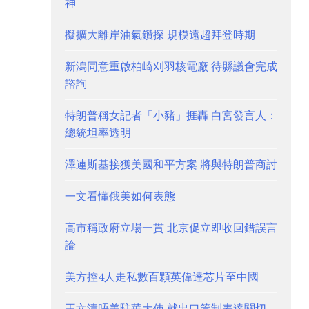
神
擬擴大離岸油氣鑽探 規模遠超拜登時期
新潟同意重啟柏崎刈羽核電廠 待縣議會完成
諮詢
特朗普稱女記者「小豬」捱轟 白宮發言人：
總統坦率透明
澤連斯基接獲美國和平方案 將與特朗普商討
一文看懂俄美如何表態
高市稱政府立場一貫 北京促立即收回錯誤言
論
美方控4人走私數百顆英偉達芯片至中國
王文濤晤美駐華大使 就出口管制表達關切