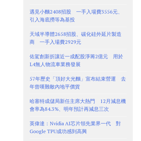
遇見小麵2408招股 一手入場費3556元、
引入海底撈等為基投
天域半導體2658招股、碳化硅外延片製造
商 一手入場費2929元
佑駕創新折讓近一成配股淨籌2億元 用於
L4無人物流車業務發展
57年歷史「頂好大光麵」宣布結束營運 去
年曾嘆難敵內地平價貨
哈塞特成儲局新任主席大熱門 12月減息機
會率為84.3%、明年預計再減息三次
英偉達：Nvidia AI芯片領先業界一代 對
Google TPU成功感到高興