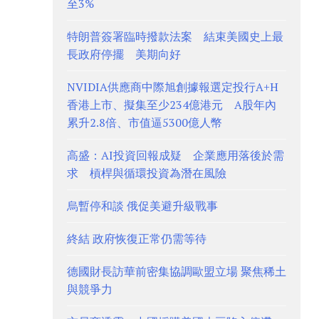
至3%
特朗普簽署臨時撥款法案 結束美國史上最
長政府停擺 美期向好
NVIDIA供應商中際旭創據報選定投行A+H
香港上市、擬集至少234億港元 A股年內
累升2.8倍、市值逼5300億人幣
高盛：AI投資回報成疑 企業應用落後於需
求 槓桿與循環投資為潛在風險
烏暫停和談 俄促美避升級戰事
終結 政府恢復正常仍需等待
德國財長訪華前密集協調歐盟立場 聚焦稀土
與競爭力