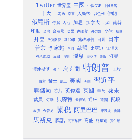
Twitter
中國
世界盃
中國GDP
中國旅客
二十大
伊朗
人民幣
以色列
亞馬遜
京東
俄羅斯
加息
加拿大
南韓
內地
停擺
北京
印度
小米
台灣
台積電
哈里
商務部
外交部
德國
日本
拜登
施政報告
日圓
新10條
放寬防疫
歐盟
普京
李家超
比亞迪
江澤民
李強
減息
滙豐
泡泡瑪特
泰國
深圳
港股
港交所
特朗普
烏克蘭
澤連斯基
澳門
王毅
習近平
美國
稀土
白宮
罷工
美團
聯儲局
蘋果
英國
英偉達
芯片
華為
貝森特
裁員
配股
通脹
訪華
通關
辛偉誠
關稅
阿里巴巴
金價
金管局
香港
陳茂波
馬斯克
騰訊
高盛
高市早苗
鮑威爾
黃仁勳