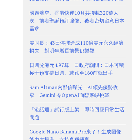
國泰航空、香港快運10月共接載320萬人
次 前者聖誕預訂強健、後者密切留意日本
需求
美財長：43日停擺造成110億美元永久經濟
損失 對明年增長前景仍樂觀
日圓兌港元4.97算 日政府顧問：日本可積
極干預支撐日圓、或跌至160前就出手
Sam Altman內部信曝光：AI領先優勢收
窄 Gemini 令OpenAI面臨嚴峻挑戰
「港話通」試行版上架 即時回應日常生活
問題
Google Nano Banana Pro來了！生成圖像
能力大提升 支持多種語言