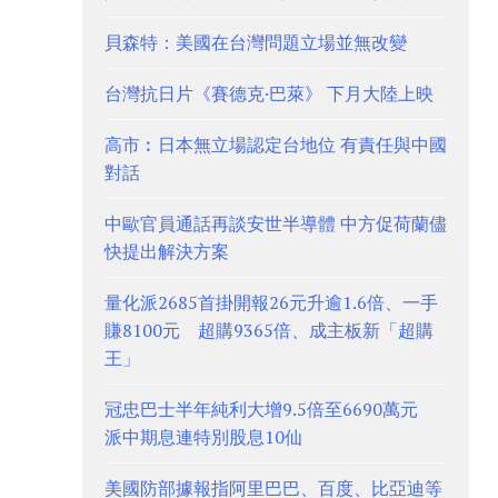
貝森特：美國在台灣問題立場並無改變
台灣抗日片《賽德克·巴萊》 下月大陸上映
高市︰日本無立場認定台地位 有責任與中國
對話
中歐官員通話再談安世半導體 中方促荷蘭儘
快提出解決方案
量化派2685首掛開報26元升逾1.6倍、一手
賺8100元 超購9365倍、成主板新「超購
王」
冠忠巴士半年純利大增9.5倍至6690萬元
派中期息連特別股息10仙
美國防部據報指阿里巴巴、百度、比亞迪等