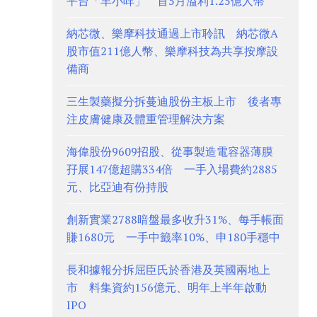
平台「羊小咩」 首5月溢利1.25億人幣
納芯微、樂摩科技通過上市聆訊 納芯微A
股市值211億人幣、樂摩科技為共享按摩設
備商
三生製藥擬分拆蔓迪股份主板上市 後者專
注皮膚健康及體重管理解決方案
海偉股份9609招股、從事製造電容器薄膜
孖展147億超購334倍 一手入場費約2885
元、比亞迪有份持股
創新實業2788暗盤最多收升31%、每手帳面
賺1680元 一手中籤率10%、申180手穩中
長和據報分拆屈臣氏於香港及英國兩地上
市 料集資約156億元、明年上半年啟動
IPO