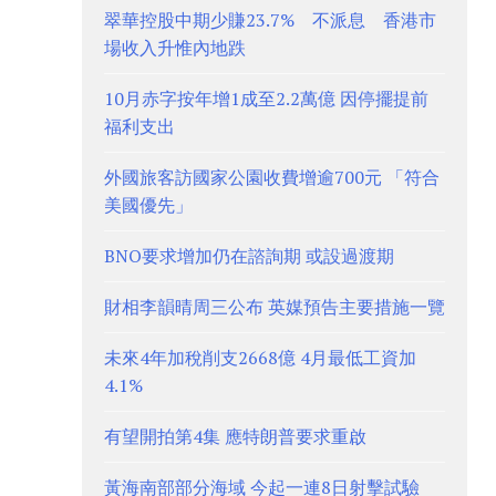
翠華控股中期少賺23.7% 不派息 香港市
場收入升惟內地跌
10月赤字按年增1成至2.2萬億 因停擺提前
福利支出
外國旅客訪國家公園收費增逾700元 「符合
美國優先」
BNO要求增加仍在諮詢期 或設過渡期
財相李韻晴周三公布 英媒預告主要措施一覽
未來4年加稅削支2668億 4月最低工資加
4.1%
有望開拍第4集 應特朗普要求重啟
黃海南部部分海域 今起一連8日射擊試驗