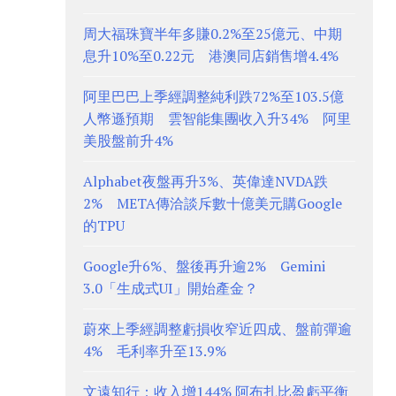
周大福珠寶半年多賺0.2%至25億元、中期
息升10%至0.22元 港澳同店銷售增4.4%
阿里巴巴上季經調整純利跌72%至103.5億
人幣遜預期 雲智能集團收入升34% 阿里
美股盤前升4%
Alphabet夜盤再升3%、英偉達NVDA跌
2% META傳洽談斥數十億美元購Google
的TPU
Google升6%、盤後再升逾2% Gemini
3.0「生成式UI」開始產金？
蔚來上季經調整虧損收窄近四成、盤前彈逾
4% 毛利率升至13.9%
文遠知行：收入增144% 阿布扎比盈虧平衡