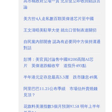
高市稱政府立場一貫 北京促立即收回錯誤言
論
美方控4人走私數百顆英偉達芯片至中國
王文濤晤美駐華大使 就出口管制表達關切
自民黨內部開會 認為有必要同中方保持溝通
對話
彭博：美官員討論售中國H200高階AI芯
片 英偉達跌幅收窄 道指升493點
半年港元定存息最高3.3厘 跌市賺息49萬
阿里巴巴11.25公布季績 市場估外賣燒錢
見頂？
花旗料美滙指數3個月預測97.58 明年上半年