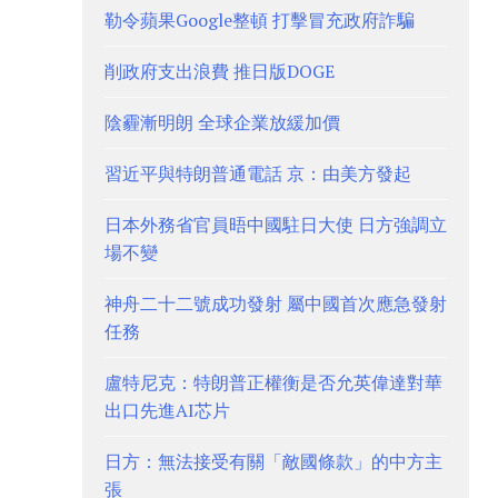
勒令蘋果Google整頓 打擊冒充政府詐騙
削政府支出浪費 推日版DOGE
陰霾漸明朗 全球企業放緩加價
習近平與特朗普通電話 京：由美方發起
日本外務省官員晤中國駐日大使 日方強調立
場不變
神舟二十二號成功發射 屬中國首次應急發射
任務
盧特尼克：特朗普正權衡是否允英偉達對華
出口先進AI芯片
日方：無法接受有關「敵國條款」的中方主
張