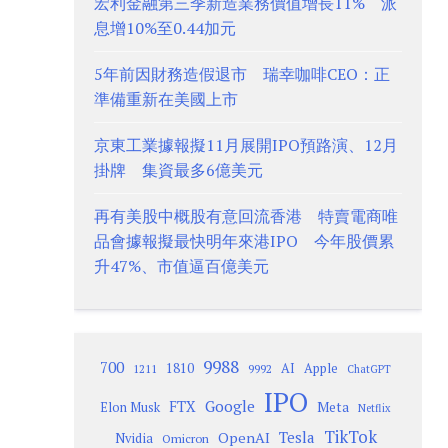
宏利金融第三季新造業務價值增長11% 派
息增10%至0.44加元
5年前因財務造假退市 瑞幸咖啡CEO：正
準備重新在美國上市
京東工業據報擬11月展開IPO預路演、12月
掛牌 集資最多6億美元
再有美股中概股有意回流香港 特賣電商唯
品會據報擬最快明年來港IPO 今年股價累
升47%、市值逼百億美元
9988
700
1810
AI
Apple
1211
9992
ChatGPT
IPO
Google
FTX
Meta
Elon Musk
Netflix
TikTok
Tesla
OpenAI
Nvidia
Omicron