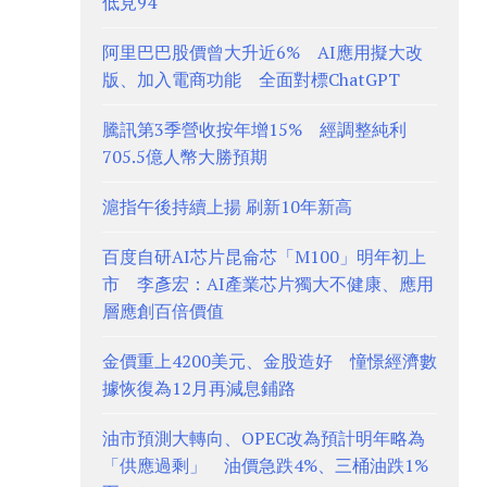
低見94
阿里巴巴股價曾大升近6% AI應用擬大改
版、加入電商功能 全面對標ChatGPT
騰訊第3季營收按年增15% 經調整純利
705.5億人幣大勝預期
滬指午後持續上揚 刷新10年新高
百度自研AI芯片昆侖芯「M100」明年初上
市 李彥宏：AI產業芯片獨大不健康、應用
層應創百倍價值
金價重上4200美元、金股造好 憧憬經濟數
據恢復為12月再減息鋪路
油市預測大轉向、OPEC改為預計明年略為
「供應過剩」 油價急跌4%、三桶油跌1%