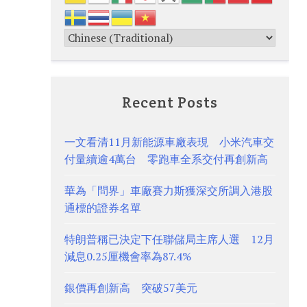
Recent Posts
一文看清11月新能源車廠表現 小米汽車交
付量續逾4萬台 零跑車全系交付再創新高
華為「問界」車廠賽力斯獲深交所調入港股
通標的證券名單
特朗普稱已決定下任聯儲局主席人選 12月
減息0.25厘機會率為87.4%
銀價再創新高 突破57美元