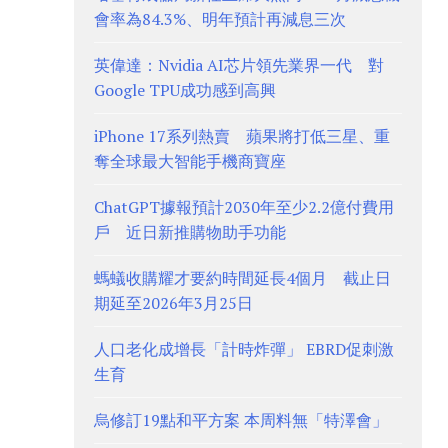
會率為84.3%、明年預計再減息三次
英偉達：Nvidia AI芯片領先業界一代 對
Google TPU成功感到高興
iPhone 17系列熱賣 蘋果將打低三星、重
奪全球最大智能手機商寶座
ChatGPT據報預計2030年至少2.2億付費用
戶 近日新推購物助手功能
螞蟻收購耀才要約時間延長4個月 截止日
期延至2026年3月25日
人口老化成增長「計時炸彈」 EBRD促刺激
生育
烏修訂19點和平方案 本周料無「特澤會」