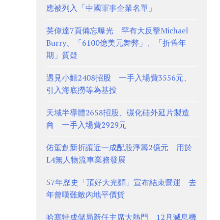
應被列入「中國軍事企業名單」
英偉達7頁備忘曝光 罕有大反擊Michael
Burry、「6100億美元舞弊」、「折舊年
期」質疑
遇見小麵2408招股 一手入場費3556元、
引入海底撈等為基投
天域半導體2658招股、碳化硅外延片製造
商 一手入場費2929元
佑駕創新折讓近一成配股淨籌2億元 用於
L4無人物流車業務發展
57年歷史「頂好大光麵」宣布結束營運 去
年曾嘆難敵內地平價貨
哈塞特成儲局新任主席大熱門 12月減息機