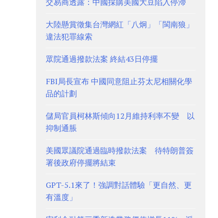
交易商透露：中國採購美國大豆陷入停滯
大陸懸賞徵集台灣網紅「八炯」「閩南狼」
違法犯罪線索
眾院通過撥款法案 終結43日停擺
FBI局長宣布 中國同意阻止芬太尼相關化學
品的計劃
儲局官員柯林斯傾向12月維持利率不變 以
抑制通脹
美國眾議院通過臨時撥款法案 待特朗普簽
署後政府停擺將結束
GPT-5.1來了！強調對話體驗「更自然、更
有溫度」