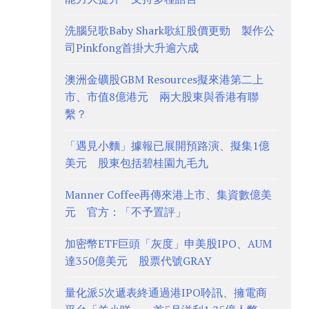
洗腦兒歌Baby Shark歌紅股價更勁 製作公
司Pinkfong首掛大升逾六成
澳洲金礦股GBM Resources擬來港第二上
市、市值8億港元 兩大股東與香港有聯
繫？
「遇見小麵」據報已展開預路演、擬集1億
美元 股東包括碧桂園九毛九
Manner Coffee再傳來港上市、集資數億美
元 官方：「不予置評」
加密幣ETF巨頭「灰度」申美股IPO、AUM
達350億美元 股票代號GRAY
量化派5次遞表終通過港IPO聆訊、擁電商