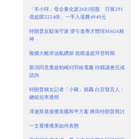
「羊小咩」母企量化派2685招股 孖展291
億超購2224倍、一手入場費4949元
特朗普反駁保守派 撐引進專才體現MAGA精
神
擬擴大離岸油氣鑽探 規模遠超拜登時期
新潟同意重啟柏崎刈羽核電廠 待縣議會完成
諮詢
特朗普稱女記者「小豬」捱轟 白宮發言人：
總統坦率透明
澤連斯基接獲美國和平方案 將與特朗普商討
一文看懂俄美如何表態