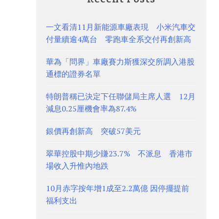
一文看清11月新能源車廠表現 小米汽車交
付量續逾4萬台 零跑車全系交付再創新高
華為「問界」車廠賽力斯獲深交所調入港股
通標的證券名單
特朗普稱已決定下任聯儲局主席人選 12月
減息0.25厘機會率為87.4%
銀價再創新高 突破57美元
翠華控股中期少賺23.7% 不派息 香港市
場收入升惟內地跌
10月赤字按年增1成至2.2萬億 因停擺提前
福利支出