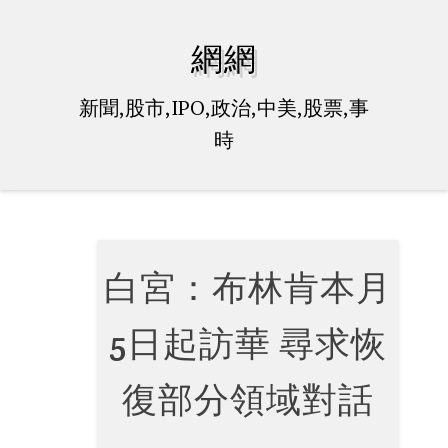
Skip
to
網網
content
新聞,股市,IPO,政治,中美,股票,事
時
白宮：布林肯本月
5日起訪華 尋求恢
復部分領域對話