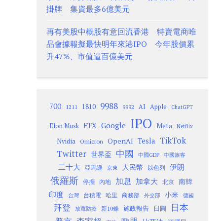
掛牌 集資最多6億美元
再有美股中概股有意回流香港 特賣電商唯
品會據報擬最快明年來港IPO 今年股價累
升47%、市值逼百億美元
9988
700
1810
AI
Apple
1211
9992
ChatGPT
IPO
Google
FTX
Meta
Elon Musk
Netflix
TikTok
Tesla
OpenAI
Nvidia
Omicron
Twitter
中國
世界盃
中國GDP
中國旅客
二十大
伊朗
人民幣
以色列
亞馬遜
京東
俄羅斯
加息
加拿大
南韓
內地
停擺
北京
印度
小米
台灣
台積電
哈里
商務部
外交部
德國
日本
拜登
施政報告
日圓
新10條
放寬防疫