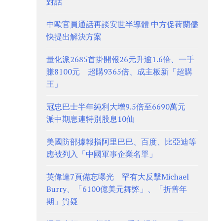
對話
中歐官員通話再談安世半導體 中方促荷蘭儘
快提出解決方案
量化派2685首掛開報26元升逾1.6倍、一手
賺8100元 超購9365倍、成主板新「超購
王」
冠忠巴士半年純利大增9.5倍至6690萬元
派中期息連特別股息10仙
美國防部據報指阿里巴巴、百度、比亞迪等
應被列入「中國軍事企業名單」
英偉達7頁備忘曝光 罕有大反擊Michael
Burry、「6100億美元舞弊」、「折舊年
期」質疑