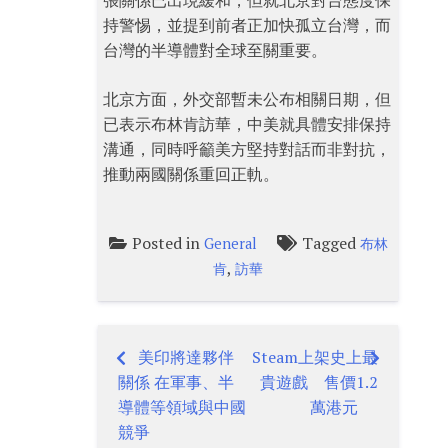
張關係已出現緩和，但就北京對台態度保
持警惕，並提到前者正加快孤立台灣，而
台灣的半導體對全球至關重要。
北京方面，外交部暫未公布相關日期，但
已表示布林肯訪華，中美就具體安排保持
溝通，同時呼籲美方堅持對話而非對抗，
推動兩國關係重回正軌。
Posted in
Tagged
General
布林
,
肯
訪華
美印將達夥伴
Steam上架史上最
Post
關係 在軍事、半
貴遊戲 售價1.2
navigation
導體等領域與中國
萬港元
競爭