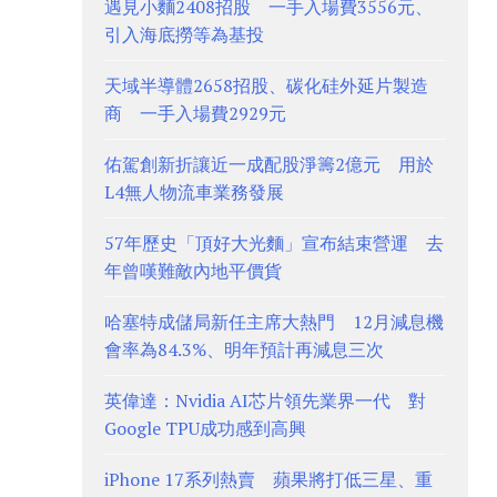
遇見小麵2408招股 一手入場費3556元、
引入海底撈等為基投
天域半導體2658招股、碳化硅外延片製造
商 一手入場費2929元
佑駕創新折讓近一成配股淨籌2億元 用於
L4無人物流車業務發展
57年歷史「頂好大光麵」宣布結束營運 去
年曾嘆難敵內地平價貨
哈塞特成儲局新任主席大熱門 12月減息機
會率為84.3%、明年預計再減息三次
英偉達：Nvidia AI芯片領先業界一代 對
Google TPU成功感到高興
iPhone 17系列熱賣 蘋果將打低三星、重