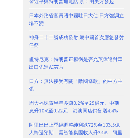
習近平與特朗普通電話 京：由美方發起
日本外務省官員晤中國駐日大使 日方強調立
場不變
神舟二十二號成功發射 屬中國首次應急發射
任務
盧特尼克：特朗普正權衡是否允英偉達對華
出口先進AI芯片
日方：無法接受有關「敵國條款」的中方主
張
周大福珠寶半年多賺0.2%至25億元、中期
息升10%至0.22元 港澳同店銷售增4.4%
阿里巴巴上季經調整純利跌72%至103.5億
人幣遜預期 雲智能集團收入升34% 阿里