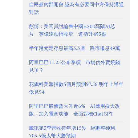
自民黨內部開會 認為有必要同中方保持溝通
對話
彭博：美官員討論售中國H200高階AI芯
片 英偉達跌幅收窄 道指升493點
半年港元定存息最高3.3厘 跌市賺息49萬
阿里巴巴11.25公布季績 市場估外賣燒錢
見頂？
花旗料美滙指數3個月預測97.58 明年上半年
低見94
阿里巴巴股價曾大升近6% AI應用擬大改
版、加入電商功能 全面對標ChatGPT
騰訊第3季營收按年增15% 經調整純利
705.5億人幣大勝預期