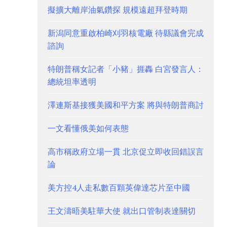
擬擴大離岸油氣鑽探 規模遠超拜登時期
新潟同意重啟柏崎刈羽核電廠 待縣議會完成
諮詢
特朗普稱女記者「小豬」捱轟 白宮發言人：
總統坦率透明
澤連斯基接獲美國和平方案 將與特朗普商討
一文看懂俄美如何表態
高市稱政府立場一貫 北京促立即收回錯誤言
論
美方控4人走私數百顆英偉達芯片至中國
王文濤晤美駐華大使 就出口管制表達關切