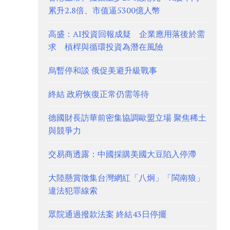
累升2.8倍、市值逼5300億人幣
高盛：AI投資回報成疑 企業應用落後於需
求 槓桿與循環投資為潛在風險
烏暫停和談 俄促美避升級戰事
終結 政府恢復正常仍需等待
德國財長訪華前密集協調歐盟立場 聚焦稀土
與競爭力
交易商透露：中國採購美國大豆陷入停滯
大陸懸賞徵集台灣網紅「八炯」「閩南狼」
違法犯罪線索
眾院通過撥款法案 終結43日停擺