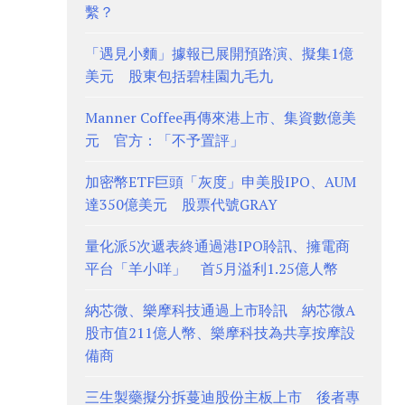
繫？
「遇見小麵」據報已展開預路演、擬集1億
美元 股東包括碧桂園九毛九
Manner Coffee再傳來港上市、集資數億美
元 官方：「不予置評」
加密幣ETF巨頭「灰度」申美股IPO、AUM
達350億美元 股票代號GRAY
量化派5次遞表終通過港IPO聆訊、擁電商
平台「羊小咩」 首5月溢利1.25億人幣
納芯微、樂摩科技通過上市聆訊 納芯微A
股市值211億人幣、樂摩科技為共享按摩設
備商
三生製藥擬分拆蔓迪股份主板上市 後者專