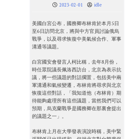
2023-02-01
idle
美國白宮公布，國務卿布林肯於本月5日
至6日訪問北京，將與中方官員討論俄烏
戰爭，以及尋求恢復中美氣候合作、軍事
溝通等議題。
白宮國安會發言人柯比稱，去年8月份，
時任眾院議長佩洛西訪台，北京為表示抗
議，將一些議題的對話擱置，包括美中兩
軍溝通和氣候變遷，布林肯將尋求與北京
恢復這些對話，「我知道他（布林肯）期
待能夠處理所有這些議題，當然我們可以
預期，烏克蘭戰爭是國務卿在那裏會提出
的議題之一」。
布林肯上月在大學發表演說時稱，美中緊