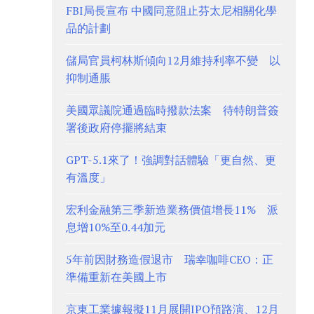
FBI局長宣布 中國同意阻止芬太尼相關化學
品的計劃
儲局官員柯林斯傾向12月維持利率不變 以
抑制通脹
美國眾議院通過臨時撥款法案 待特朗普簽
署後政府停擺將結束
GPT-5.1來了！強調對話體驗「更自然、更
有溫度」
宏利金融第三季新造業務價值增長11% 派
息增10%至0.44加元
5年前因財務造假退市 瑞幸咖啡CEO：正
準備重新在美國上市
京東工業據報擬11月展開IPO預路演、12月