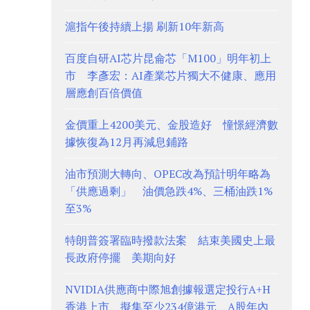
滬指午後持續上揚 刷新10年新高
百度自研AI芯片昆侖芯「M100」明年初上
市 李彥宏：AI產業芯片獨大不健康、應用
層應創百倍價值
金價重上4200美元、金股造好 憧憬經濟數
據恢復為12月再減息鋪路
油市預測大轉向、OPEC改為預計明年略為
「供應過剩」 油價急跌4%、三桶油跌1%
至3%
特朗普簽署臨時撥款法案 結束美國史上最
長政府停擺 美期向好
NVIDIA供應商中際旭創據報選定投行A+H
香港上市、擬集至少234億港元 A股年內