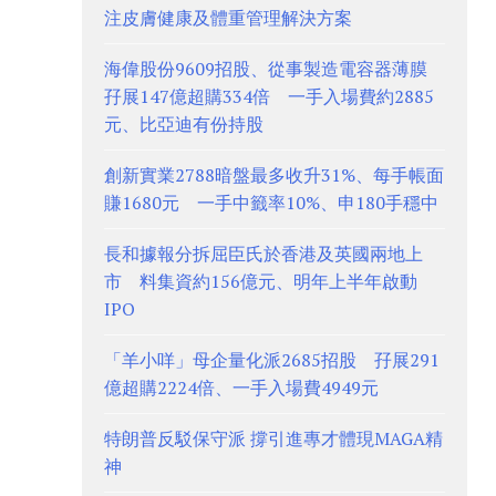
注皮膚健康及體重管理解決方案
海偉股份9609招股、從事製造電容器薄膜
孖展147億超購334倍 一手入場費約2885
元、比亞迪有份持股
創新實業2788暗盤最多收升31%、每手帳面
賺1680元 一手中籤率10%、申180手穩中
長和據報分拆屈臣氏於香港及英國兩地上
市 料集資約156億元、明年上半年啟動
IPO
「羊小咩」母企量化派2685招股 孖展291
億超購2224倍、一手入場費4949元
特朗普反駁保守派 撐引進專才體現MAGA精
神