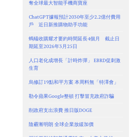
奪全球最大智能手機商寶座
ChatGPT據報預計2030年至少2.2億付費用
戶 近日新推購物助手功能
螞蟻收購耀才要約時間延長4個月 截止日
期延至2026年3月25日
人口老化成增長「計時炸彈」 EBRD促刺激
生育
烏修訂19點和平方案 本周料無「特澤會」
勒令蘋果Google整頓 打擊冒充政府詐騙
削政府支出浪費 推日版DOGE
陰霾漸明朗 全球企業放緩加價