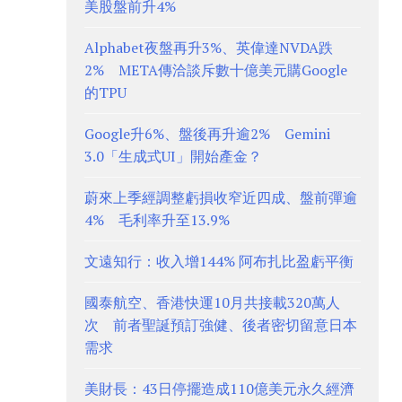
美股盤前升4%
Alphabet夜盤再升3%、英偉達NVDA跌
2% META傳洽談斥數十億美元購Google
的TPU
Google升6%、盤後再升逾2% Gemini
3.0「生成式UI」開始產金？
蔚來上季經調整虧損收窄近四成、盤前彈逾
4% 毛利率升至13.9%
文遠知行：收入增144% 阿布扎比盈虧平衡
國泰航空、香港快運10月共接載320萬人
次 前者聖誕預訂強健、後者密切留意日本
需求
美財長：43日停擺造成110億美元永久經濟