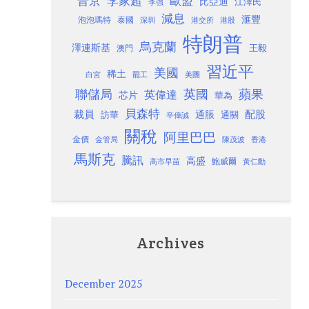
歐盟
普京
李家超
比亞迪
江澤民
李強
減息
滙豐
泡泡瑪特
泰國
深圳
港股
港交所
特朗普
烏克蘭
澤連斯基
澳門
王毅
習近平
美國
稀土
白宮
罷工
美團
聯儲局
蘋果
英國
英偉達
芯片
華為
貝森特
裁員
配股
通脹
訪華
通關
辛偉誠
關稅
阿里巴巴
金價
金管局
香港
陳茂波
馬斯克
騰訊
高盛
高市早苗
鮑威爾
黃仁勳
Archives
December 2025