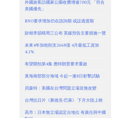
外國旅客訪國家公園收費增逾700元 「符合
美國優先」
BNO要求增加仍在諮詢期 或設過渡期
財相李韻晴周三公布 英媒預告主要措施一覽
未來4年加稅削支2668億 4月最低工資加
4.1%
有望開拍第4集 應特朗普要求重啟
黃海南部部分海域 今起一連8日射擊試驗
貝森特：美國在台灣問題立場並無改變
台灣抗日片《賽德克·巴萊》 下月大陸上映
高市︰日本無立場認定台地位 有責任與中國