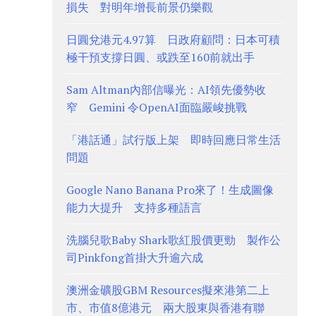
損失 對明年增長前景仍樂觀
日圓兌港元4.97算 日政府顧問：日本可積
極干預支撐日圓、或跌至160前就出手
Sam Altman內部信曝光：AI領先優勢收
窄 Gemini 令OpenAI面臨嚴峻挑戰
「港話通」試行版上架 即時回應日常生活
問題
Google Nano Banana Pro來了！生成圖像
能力大提升 支持多種語言
洗腦兒歌Baby Shark歌紅股價更勁 製作公
司Pinkfong首掛大升逾六成
澳洲金礦股GBM Resources擬來港第二上
市、市值8億港元 兩大股東與香港有聯