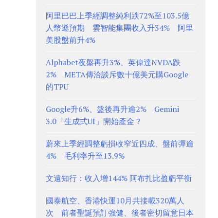
阿里巴巴上季經調整純利跌72%至103.5億
人幣遜預期 雲智能集團收入升34% 阿里
美股盤前升4%
Alphabet夜盤再升3%、英偉達NVDA跌
2% META傳洽談斥數十億美元購Google
的TPU
Google升6%、盤後再升逾2% Gemini
3.0「生成式UI」開始產金？
蔚來上季經調整虧損收窄近四成、盤前彈逾
4% 毛利率升至13.9%
文遠知行：收入增144% 阿布扎比盈虧平衡
國泰航空、香港快運10月共接載320萬人
次 前者聖誕預訂強健、後者密切留意日本