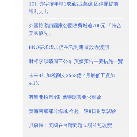
10月赤字按年增1成至2.2萬億 因停擺提前
福利支出
外國旅客訪國家公園收費增逾700元 「符合
美國優先」
BNO要求增加仍在諮詢期 或設過渡期
財相李韻晴周三公布 英媒預告主要措施一覽
未來4年加稅削支2668億 4月最低工資加
4.1%
有望開拍第4集 應特朗普要求重啟
黃海南部部分海域 今起一連8日射擊試驗
貝森特：美國在台灣問題立場並無改變