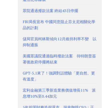
眾院通過撥款法案 終結43日停擺
FBI局長宣布 中國同意阻止芬太尼相關化學
品的計劃
儲局官員柯林斯傾向12月維持利率不變 以
抑制通脹
美國眾議院通過臨時撥款法案 待特朗普簽
署後政府停擺將結束
GPT-5.1來了！強調對話體驗「更自然、更
有溫度」
宏利金融第三季新造業務價值增長11% 派
息增10%至0.44加元
5年前因財務造假退市 瑞幸咖啡CEO：正