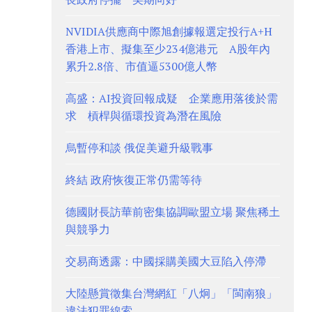
NVIDIA供應商中際旭創據報選定投行A+H
香港上市、擬集至少234億港元 A股年內
累升2.8倍、市值逼5300億人幣
高盛：AI投資回報成疑 企業應用落後於需
求 槓桿與循環投資為潛在風險
烏暫停和談 俄促美避升級戰事
終結 政府恢復正常仍需等待
德國財長訪華前密集協調歐盟立場 聚焦稀土
與競爭力
交易商透露：中國採購美國大豆陷入停滯
大陸懸賞徵集台灣網紅「八炯」「閩南狼」
違法犯罪線索