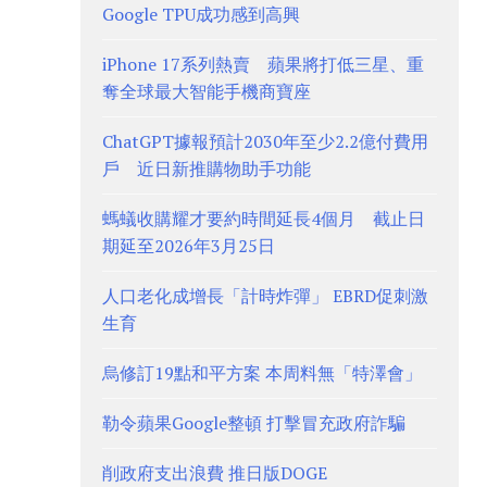
Google TPU成功感到高興
iPhone 17系列熱賣 蘋果將打低三星、重
奪全球最大智能手機商寶座
ChatGPT據報預計2030年至少2.2億付費用
戶 近日新推購物助手功能
螞蟻收購耀才要約時間延長4個月 截止日
期延至2026年3月25日
人口老化成增長「計時炸彈」 EBRD促刺激
生育
烏修訂19點和平方案 本周料無「特澤會」
勒令蘋果Google整頓 打擊冒充政府詐騙
削政府支出浪費 推日版DOGE