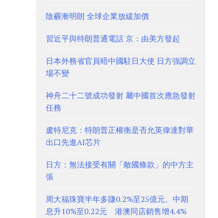
陰霾漸明朗 全球企業放緩加價
習近平與特朗普通電話 京：由美方發起
日本外務省官員晤中國駐日大使 日方強調立
場不變
神舟二十二號成功發射 屬中國首次應急發射
任務
盧特尼克：特朗普正權衡是否允英偉達對華
出口先進AI芯片
日方：無法接受有關「敵國條款」的中方主
張
周大福珠寶半年多賺0.2%至25億元、中期
息升10%至0.22元 港澳同店銷售增4.4%