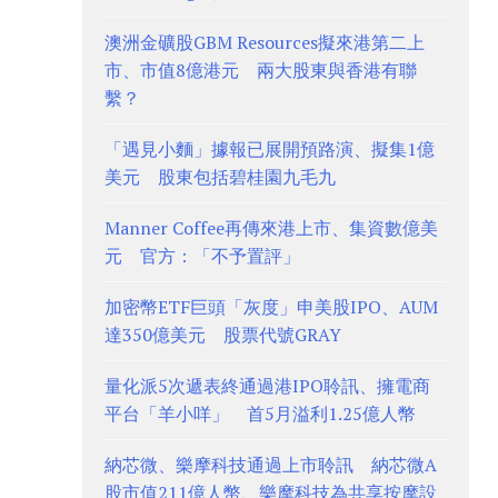
澳洲金礦股GBM Resources擬來港第二上
市、市值8億港元 兩大股東與香港有聯
繫？
「遇見小麵」據報已展開預路演、擬集1億
美元 股東包括碧桂園九毛九
Manner Coffee再傳來港上市、集資數億美
元 官方：「不予置評」
加密幣ETF巨頭「灰度」申美股IPO、AUM
達350億美元 股票代號GRAY
量化派5次遞表終通過港IPO聆訊、擁電商
平台「羊小咩」 首5月溢利1.25億人幣
納芯微、樂摩科技通過上市聆訊 納芯微A
股市值211億人幣、樂摩科技為共享按摩設