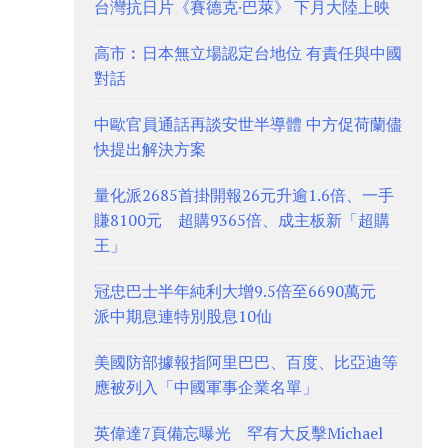
台灣抗日片《賽德克·巴萊》 下月大陸上映
高市︰日本無立場認定台地位 有責任與中國
對話
中歐官員通話再談安世半導體 中方促荷蘭儘
快提出解決方案
量化派2685首掛開報26元升逾1.6倍、一手
賺8100元 超購9365倍、成主板新「超購
王」
冠忠巴士半年純利大增9.5倍至6690萬元
派中期息連特別股息10仙
美國防部據報指阿里巴巴、百度、比亞迪等
應被列入「中國軍事企業名單」
英偉達7頁備忘曝光 罕有大反擊Michael