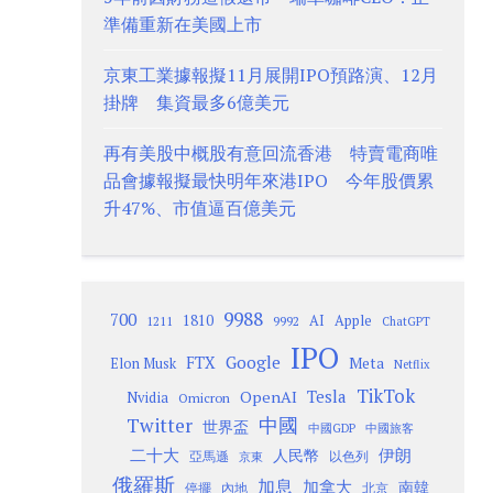
準備重新在美國上市
京東工業據報擬11月展開IPO預路演、12月
掛牌 集資最多6億美元
再有美股中概股有意回流香港 特賣電商唯
品會據報擬最快明年來港IPO 今年股價累
升47%、市值逼百億美元
9988
700
1810
AI
Apple
1211
9992
ChatGPT
IPO
Google
FTX
Meta
Elon Musk
Netflix
TikTok
Tesla
OpenAI
Nvidia
Omicron
Twitter
中國
世界盃
中國GDP
中國旅客
二十大
伊朗
人民幣
以色列
亞馬遜
京東
俄羅斯
加息
加拿大
南韓
內地
停擺
北京