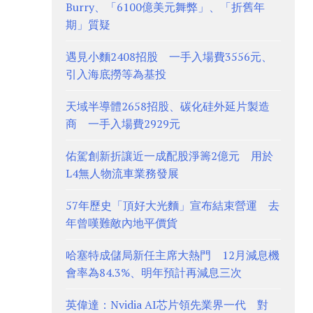
Burry、「6100億美元舞弊」、「折舊年
期」質疑
遇見小麵2408招股 一手入場費3556元、
引入海底撈等為基投
天域半導體2658招股、碳化硅外延片製造
商 一手入場費2929元
佑駕創新折讓近一成配股淨籌2億元 用於
L4無人物流車業務發展
57年歷史「頂好大光麵」宣布結束營運 去
年曾嘆難敵內地平價貨
哈塞特成儲局新任主席大熱門 12月減息機
會率為84.3%、明年預計再減息三次
英偉達：Nvidia AI芯片領先業界一代 對