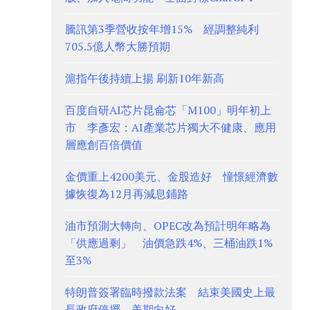
騰訊第3季營收按年增15% 經調整純利
705.5億人幣大勝預期
滬指午後持續上揚 刷新10年新高
百度自研AI芯片昆侖芯「M100」明年初上
市 李彥宏：AI產業芯片獨大不健康、應用
層應創百倍價值
金價重上4200美元、金股造好 憧憬經濟數
據恢復為12月再減息鋪路
油市預測大轉向、OPEC改為預計明年略為
「供應過剩」 油價急跌4%、三桶油跌1%
至3%
特朗普簽署臨時撥款法案 結束美國史上最
長政府停擺 美期向好