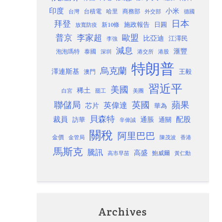
印度
小米
台灣
台積電
哈里
商務部
外交部
德國
日本
拜登
施政報告
日圓
新10條
放寬防疫
歐盟
普京
李家超
比亞迪
江澤民
李強
減息
滙豐
泡泡瑪特
泰國
深圳
港股
港交所
特朗普
烏克蘭
澤連斯基
澳門
王毅
習近平
美國
稀土
白宮
罷工
美團
聯儲局
蘋果
英國
英偉達
芯片
華為
貝森特
裁員
配股
通脹
訪華
通關
辛偉誠
關稅
阿里巴巴
金價
金管局
香港
陳茂波
馬斯克
騰訊
高盛
高市早苗
鮑威爾
黃仁勳
Archives