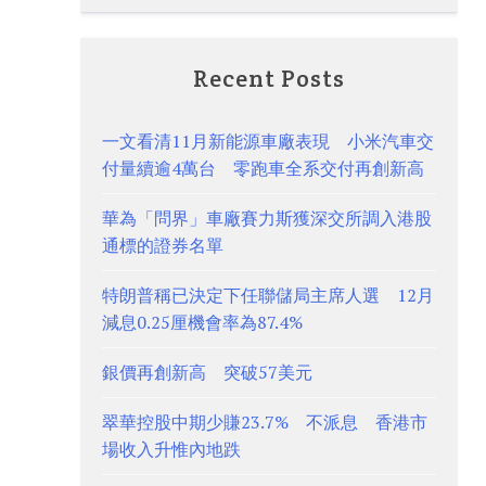
Recent Posts
一文看清11月新能源車廠表現 小米汽車交
付量續逾4萬台 零跑車全系交付再創新高
華為「問界」車廠賽力斯獲深交所調入港股
通標的證券名單
特朗普稱已決定下任聯儲局主席人選 12月
減息0.25厘機會率為87.4%
銀價再創新高 突破57美元
翠華控股中期少賺23.7% 不派息 香港市
場收入升惟內地跌