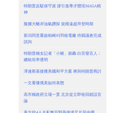
特朗普反駁保守派 撐引進專才體現MAGA精
神
擬擴大離岸油氣鑽探 規模遠超拜登時期
新潟同意重啟柏崎刈羽核電廠 待縣議會完成
諮詢
特朗普稱女記者「小豬」捱轟 白宮發言人：
總統坦率透明
澤連斯基接獲美國和平方案 將與特朗普商討
一文看懂俄美如何表態
高市稱政府立場一貫 北京促立即收回錯誤言
論
美方控4人走私數百顆英偉達芯片至中國