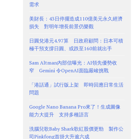
需求
美財長：43日停擺造成110億美元永久經濟
損失 對明年增長前景仍樂觀
日圓兌港元4.97算 日政府顧問：日本可積
極干預支撐日圓、或跌至160前就出手
Sam Altman內部信曝光：AI領先優勢收
窄 Gemini 令OpenAI面臨嚴峻挑戰
「港話通」試行版上架 即時回應日常生活
問題
Google Nano Banana Pro來了！生成圖像
能力大提升 支持多種語言
洗腦兒歌Baby Shark歌紅股價更勁 製作公
司Pinkfong首掛大升逾六成