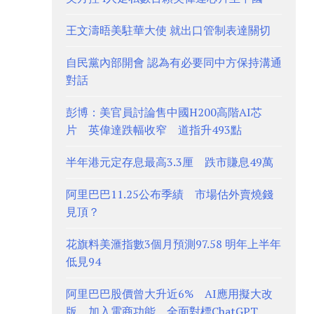
王文濤晤美駐華大使 就出口管制表達關切
自民黨內部開會 認為有必要同中方保持溝通
對話
彭博：美官員討論售中國H200高階AI芯
片 英偉達跌幅收窄 道指升493點
半年港元定存息最高3.3厘 跌市賺息49萬
阿里巴巴11.25公布季績 市場估外賣燒錢
見頂？
花旗料美滙指數3個月預測97.58 明年上半年
低見94
阿里巴巴股價曾大升近6% AI應用擬大改
版、加入電商功能 全面對標ChatGPT