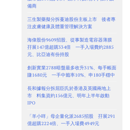
備商
三生製藥擬分拆蔓迪股份主板上市 後者專
注皮膚健康及體重管理解決方案
海偉股份9609招股、從事製造電容器薄膜
孖展147億超購334倍 一手入場費約2885
元、比亞迪有份持股
創新實業2788暗盤最多收升31%、每手帳面
賺1680元 一手中籤率10%、申180手穩中
長和據報分拆屈臣氏於香港及英國兩地上
市 料集資約156億元、明年上半年啟動
IPO
「羊小咩」母企量化派2685招股 孖展291
億超購2224倍、一手入場費4949元