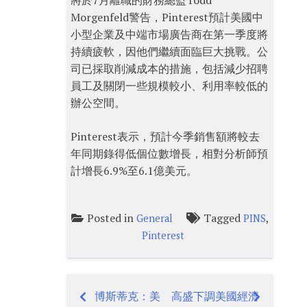
將於7月離職的財務總監Todd
Morgenfeld警告，Pinterest預計美國中
小型企業及中端市場廣告商在第一季度將
持續疲軟，因他們繼續面臨巨大挑戰。公
司已採取削減成本的措施，包括減少招聘
員工及關閉一些規模較小、利用率較低的
辦公空間。
Pinterest表示，預計今季銷售額將較去
年同期錄得低個位數增長，相對分析師預
計增長6.9%至6.1億美元。
Posted in
Tagged
,
General
PINS
Pinterest
博斯蒂克：美
高盛下調美國經濟
Post