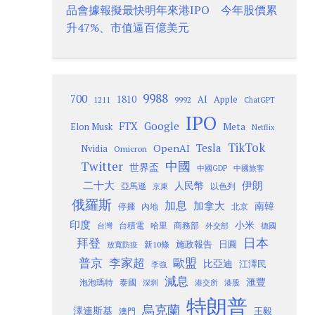
品會據報擬最快明年來港IPO 今年股價累
升47%、市值逼百億美元
9988
700
1810
AI
Apple
1211
9992
ChatGPT
IPO
Google
FTX
Meta
Elon Musk
Netflix
TikTok
Tesla
OpenAI
Nvidia
Omicron
Twitter
中國
世界盃
中國GDP
中國旅客
二十大
伊朗
人民幣
以色列
亞馬遜
京東
俄羅斯
加息
加拿大
南韓
內地
停擺
北京
印度
小米
台灣
台積電
哈里
商務部
外交部
德國
日本
拜登
施政報告
日圓
新10條
放寬防疫
歐盟
普京
李家超
比亞迪
江澤民
李強
減息
滙豐
泡泡瑪特
泰國
深圳
港股
港交所
特朗普
烏克蘭
澤連斯基
澳門
王毅