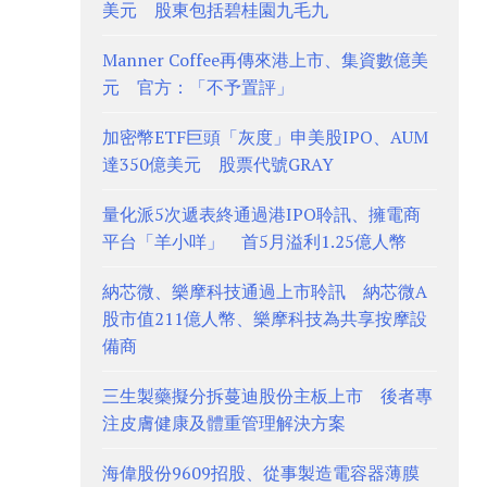
美元 股東包括碧桂園九毛九
Manner Coffee再傳來港上市、集資數億美
元 官方：「不予置評」
加密幣ETF巨頭「灰度」申美股IPO、AUM
達350億美元 股票代號GRAY
量化派5次遞表終通過港IPO聆訊、擁電商
平台「羊小咩」 首5月溢利1.25億人幣
納芯微、樂摩科技通過上市聆訊 納芯微A
股市值211億人幣、樂摩科技為共享按摩設
備商
三生製藥擬分拆蔓迪股份主板上市 後者專
注皮膚健康及體重管理解決方案
海偉股份9609招股、從事製造電容器薄膜