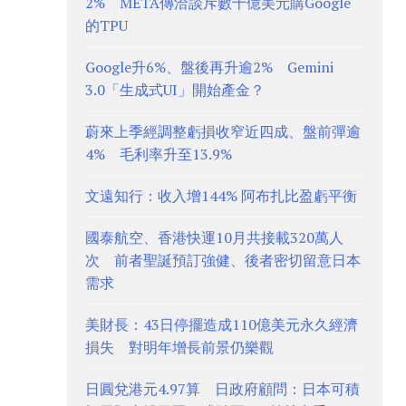
2% META傳洽談斥數十億美元購Google
的TPU
Google升6%、盤後再升逾2% Gemini
3.0「生成式UI」開始產金？
蔚來上季經調整虧損收窄近四成、盤前彈逾
4% 毛利率升至13.9%
文遠知行：收入增144% 阿布扎比盈虧平衡
國泰航空、香港快運10月共接載320萬人
次 前者聖誕預訂強健、後者密切留意日本
需求
美財長：43日停擺造成110億美元永久經濟
損失 對明年增長前景仍樂觀
日圓兌港元4.97算 日政府顧問：日本可積