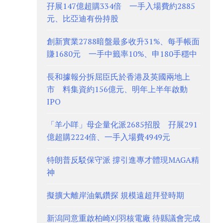
孖展147億超購334倍 一手入場費約2885
元、比亞迪有份持股
創新實業2788暗盤最多收升31%、每手帳面
賺1680元 一手中籤率10%、申180手穩中
長和據報分拆屈臣氏於香港及英國兩地上
市 料集資約156億元、明年上半年啟動
IPO
「羊小咩」母企量化派2685招股 孖展291
億超購2224倍、一手入場費4949元
特朗普反駁保守派 撐引進專才體現MAGA精
神
擬擴大離岸油氣鑽探 規模遠超拜登時期
新潟同意重啟柏崎刈羽核電廠 待縣議會完成