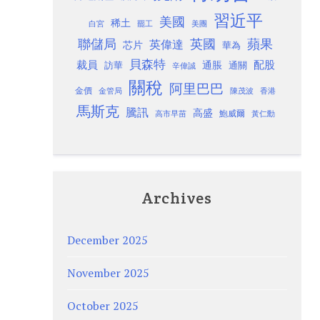
習近平
美國
稀土
白宮
罷工
美團
聯儲局
蘋果
英國
英偉達
芯片
華為
貝森特
裁員
配股
通脹
訪華
通關
辛偉誠
關稅
阿里巴巴
金價
金管局
香港
陳茂波
馬斯克
騰訊
高盛
高市早苗
鮑威爾
黃仁勳
Archives
December 2025
November 2025
October 2025