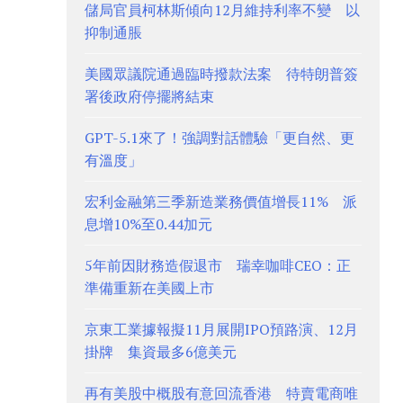
儲局官員柯林斯傾向12月維持利率不變 以
抑制通脹
美國眾議院通過臨時撥款法案 待特朗普簽
署後政府停擺將結束
GPT-5.1來了！強調對話體驗「更自然、更
有溫度」
宏利金融第三季新造業務價值增長11% 派
息增10%至0.44加元
5年前因財務造假退市 瑞幸咖啡CEO：正
準備重新在美國上市
京東工業據報擬11月展開IPO預路演、12月
掛牌 集資最多6億美元
再有美股中概股有意回流香港 特賣電商唯