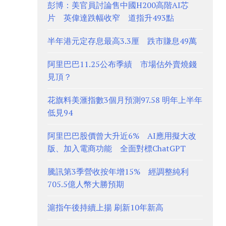
彭博：美官員討論售中國H200高階AI芯
片 英偉達跌幅收窄 道指升493點
半年港元定存息最高3.3厘 跌市賺息49萬
阿里巴巴11.25公布季績 市場估外賣燒錢
見頂？
花旗料美滙指數3個月預測97.58 明年上半年
低見94
阿里巴巴股價曾大升近6% AI應用擬大改
版、加入電商功能 全面對標ChatGPT
騰訊第3季營收按年增15% 經調整純利
705.5億人幣大勝預期
滬指午後持續上揚 刷新10年新高