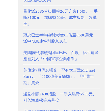
量化派2685首掛開報26元升逾1.6倍、一手
賺8100元 超購9365倍、成主板新「超購
王」
冠忠巴士半年純利大增9.5倍至6690萬元
派中期息連特別股息10仙
美國防部據報指阿里巴巴、百度、比亞迪等
應被列入「中國軍事企業名單」
英偉達7頁備忘曝光 罕有大反擊Michael
Burry、「6100億美元舞弊」、「折舊年
期」質疑
遇見小麵2408招股 一手入場費3556元、
引入海底撈等為基投