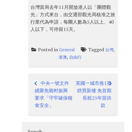
台灣當局去年11月開放港人以「團體觀
光」方式來台，由交通部觀光局核准之旅
行業代為申請，每團人數為5人以上、40
人以下，可停留15天。
Posted in
Tagged
,
General
台灣
,
港澳
自由行
中央一號文件
英國一城市推1英
Post
續聚焦鄉村振興
鎊買新樓 免首期
navigation
要求「守牢確保糧
長租25年當供
食安全」
款
Search