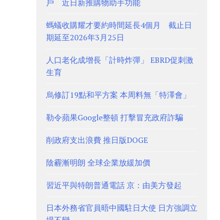
戶 近日新推購物助手功能
螞蟻收購耀才要約時間延長4個月 截止日
期延至2026年3月25日
人口老化成增長「計時炸彈」 EBRD促刺激
生育
烏修訂19點和平方案 本周料無「特澤會」
勒令蘋果Google整頓 打擊冒充政府詐騙
削政府支出浪費 推日版DOGE
陰霾漸明朗 全球企業放緩加價
習近平與特朗普通電話 京：由美方發起
日本外務省官員晤中國駐日大使 日方強調立