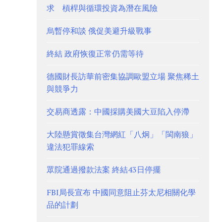
求 槓桿與循環投資為潛在風險
烏暫停和談 俄促美避升級戰事
終結 政府恢復正常仍需等待
德國財長訪華前密集協調歐盟立場 聚焦稀土
與競爭力
交易商透露：中國採購美國大豆陷入停滯
大陸懸賞徵集台灣網紅「八炯」「閩南狼」
違法犯罪線索
眾院通過撥款法案 終結43日停擺
FBI局長宣布 中國同意阻止芬太尼相關化學
品的計劃