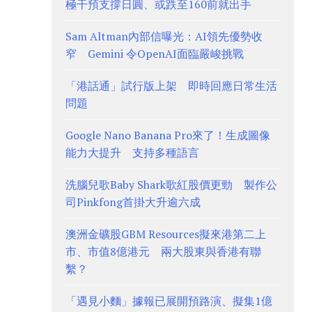
極干預支撐日圓、或跌至160前就出手
Sam Altman內部信曝光：AI領先優勢收
窄 Gemini 令OpenAI面臨嚴峻挑戰
「港話通」試行版上架 即時回應日常生活
問題
Google Nano Banana Pro來了！生成圖像
能力大提升 支持多種語言
洗腦兒歌Baby Shark歌紅股價更勁 製作公
司Pinkfong首掛大升逾六成
澳洲金礦股GBM Resources擬來港第二上
市、市值8億港元 兩大股東與香港有聯
繫？
「遇見小麵」據報已展開預路演、擬集1億