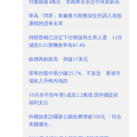
付量續逾4萬台 零跑車全系交付再創新高
華為「問界」車廠賽力斯獲深交所調入港股
通標的證券名單
特朗普稱已決定下任聯儲局主席人選 12月
減息0.25厘機會率為87.4%
銀價再創新高 突破57美元
翠華控股中期少賺23.7% 不派息 香港市
場收入升惟內地跌
10月赤字按年增1成至2.2萬億 因停擺提前
福利支出
外國旅客訪國家公園收費增逾700元 「符合
美國優先」