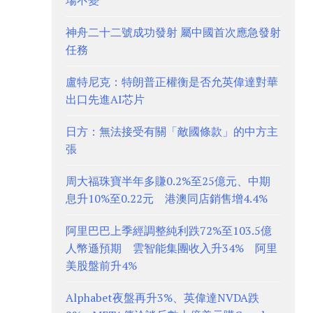
場不變
神舟二十二號成功發射 屬中國首次應急發射
任務
盧特尼克：特朗普正權衡是否允英偉達對華
出口先進AI芯片
日方：無法接受有關「敵國條款」的中方主
張
周大福珠寶半年多賺0.2%至25億元、中期
息升10%至0.22元 港澳同店銷售增4.4%
阿里巴巴上季經調整純利跌72%至103.5億
人幣遜預期 雲智能集團收入升34% 阿里
美股盤前升4%
Alphabet夜盤再升3%、英偉達NVDA跌