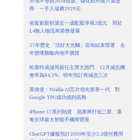
天域半導體2658招股、碳化硅外延片製造
商 一手入場費2929元
佑駕創新折讓近一成配股淨籌2億元 用於
L4無人物流車業務發展
57年歷史「頂好大光麵」宣布結束營運 去
年曾嘆難敵內地平價貨
哈塞特成儲局新任主席大熱門 12月減息機
會率為84.3%、明年預計再減息三次
英偉達：Nvidia AI芯片領先業界一代 對
Google TPU成功感到高興
iPhone 17系列熱賣 蘋果將打低三星、重
奪全球最大智能手機商寶座
ChatGPT據報預計2030年至少2.2億付費用