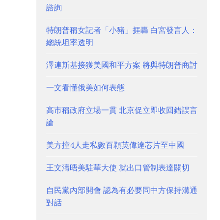
諮詢
特朗普稱女記者「小豬」捱轟 白宮發言人：
總統坦率透明
澤連斯基接獲美國和平方案 將與特朗普商討
一文看懂俄美如何表態
高市稱政府立場一貫 北京促立即收回錯誤言
論
美方控4人走私數百顆英偉達芯片至中國
王文濤晤美駐華大使 就出口管制表達關切
自民黨內部開會 認為有必要同中方保持溝通
對話