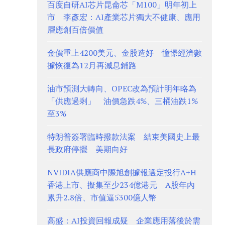
百度自研AI芯片昆侖芯「M100」明年初上
市 李彥宏：AI產業芯片獨大不健康、應用
層應創百倍價值
金價重上4200美元、金股造好 憧憬經濟數
據恢復為12月再減息鋪路
油市預測大轉向、OPEC改為預計明年略為
「供應過剩」 油價急跌4%、三桶油跌1%
至3%
特朗普簽署臨時撥款法案 結束美國史上最
長政府停擺 美期向好
NVIDIA供應商中際旭創據報選定投行A+H
香港上市、擬集至少234億港元 A股年內
累升2.8倍、市值逼5300億人幣
高盛：AI投資回報成疑 企業應用落後於需