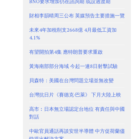
BNO要求增加仍在諮詢期 或設過渡期
財相李韻晴周三公布 英媒預告主要措施一覽
未來4年加稅削支2668億 4月最低工資加
4.1%
有望開拍第4集 應特朗普要求重啟
黃海南部部分海域 今起一連8日射擊試驗
貝森特：美國在台灣問題立場並無改變
台灣抗日片《賽德克·巴萊》 下月大陸上映
高市︰日本無立場認定台地位 有責任與中國
對話
中歐官員通話再談安世半導體 中方促荷蘭儘
快提出解決方案