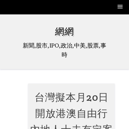
Skip
to
網網
content
新聞,股市,IPO,政治,中美,股票,事
時
台灣擬本月20日
開放港澳自由行