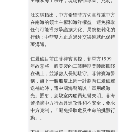
主權和海上秩序，現場操作專業、克制。
汪文斌指出，中方希望菲方切實尊重中方
在南海的領土主權和海洋權益，避免採取
任何可能導致爭議擴大化、局勢複雜化的
行動；中菲雙方正通過外交渠道就此保持
著溝通。
仁愛礁目前由菲律賓實控，菲軍方1999
年故意將一艘美製的二戰時期登陸艦擱淺
在礁上，並派數人長期駐守。菲律賓海警
稱，旗下一艘船隻上周一計劃向仁愛礁運
送補給時，遭中國海警船以「軍用級激
光」照射，駕駛室內船員短暫失明。菲海
警指摘中方行為具進攻性和不安全，要求
中方克制，「避免採取危及生命的挑釁行
動」。