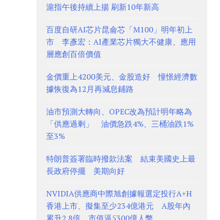
滬指午後持續上揚 刷新10年新高
百度自研AI芯片昆侖芯「M100」明年初上
市 李彥宏：AI產業芯片獨大不健康、應用
層應創百倍價值
金價重上4200美元、金股造好 憧憬經濟數
據恢復為12月再減息鋪路
油市預測大轉向、OPEC改為預計明年略為
「供應過剩」 油價急跌4%、三桶油跌1%
至3%
特朗普簽署臨時撥款法案 結束美國史上最
長政府停擺 美期向好
NVIDIA供應商中際旭創據報選定投行A+H
香港上市、擬集至少234億港元 A股年內
累升2.8倍、市值逼5300億人幣