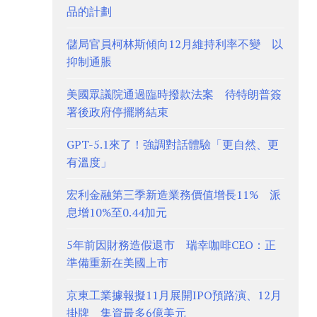
品的計劃
儲局官員柯林斯傾向12月維持利率不變 以
抑制通脹
美國眾議院通過臨時撥款法案 待特朗普簽
署後政府停擺將結束
GPT-5.1來了！強調對話體驗「更自然、更
有溫度」
宏利金融第三季新造業務價值增長11% 派
息增10%至0.44加元
5年前因財務造假退市 瑞幸咖啡CEO：正
準備重新在美國上市
京東工業據報擬11月展開IPO預路演、12月
掛牌 集資最多6億美元