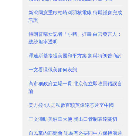
新潟同意重啟柏崎刈羽核電廠 待縣議會完成
諮詢
特朗普稱女記者「小豬」捱轟 白宮發言人：
總統坦率透明
澤連斯基接獲美國和平方案 將與特朗普商討
一文看懂俄美如何表態
高市稱政府立場一貫 北京促立即收回錯誤言
論
美方控4人走私數百顆英偉達芯片至中國
王文濤晤美駐華大使 就出口管制表達關切
自民黨內部開會 認為有必要同中方保持溝通