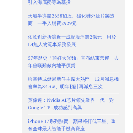
引入海底撈等為基投
天域半導體2658招股、碳化硅外延片製造
商 一手入場費2929元
佑駕創新折讓近一成配股淨籌2億元 用於
L4無人物流車業務發展
57年歷史「頂好大光麵」宣布結束營運 去
年曾嘆難敵內地平價貨
哈塞特成儲局新任主席大熱門 12月減息機
會率為84.3%、明年預計再減息三次
英偉達：Nvidia AI芯片領先業界一代 對
Google TPU成功感到高興
iPhone 17系列熱賣 蘋果將打低三星、重
奪全球最大智能手機商寶座