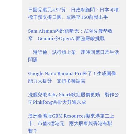
日圓兌港元4.97算 日政府顧問：日本可積
極干預支撐日圓、或跌至160前就出手
Sam Altman內部信曝光：AI領先優勢收
窄 Gemini 令OpenAI面臨嚴峻挑戰
「港話通」試行版上架 即時回應日常生活
問題
Google Nano Banana Pro來了！生成圖像
能力大提升 支持多種語言
洗腦兒歌Baby Shark歌紅股價更勁 製作公
司Pinkfong首掛大升逾六成
澳洲金礦股GBM Resources擬來港第二上
市、市值8億港元 兩大股東與香港有聯
繫？