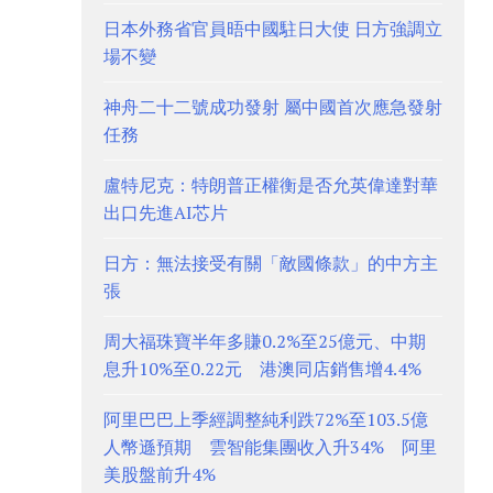
日本外務省官員晤中國駐日大使 日方強調立
場不變
神舟二十二號成功發射 屬中國首次應急發射
任務
盧特尼克：特朗普正權衡是否允英偉達對華
出口先進AI芯片
日方：無法接受有關「敵國條款」的中方主
張
周大福珠寶半年多賺0.2%至25億元、中期
息升10%至0.22元 港澳同店銷售增4.4%
阿里巴巴上季經調整純利跌72%至103.5億
人幣遜預期 雲智能集團收入升34% 阿里
美股盤前升4%