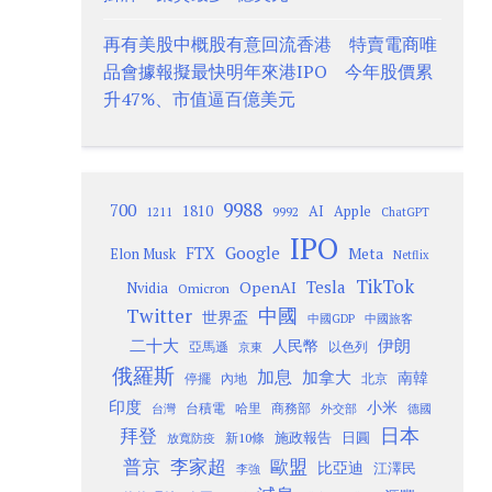
再有美股中概股有意回流香港 特賣電商唯
品會據報擬最快明年來港IPO 今年股價累
升47%、市值逼百億美元
9988
700
1810
AI
Apple
1211
9992
ChatGPT
IPO
Google
FTX
Meta
Elon Musk
Netflix
TikTok
Tesla
OpenAI
Nvidia
Omicron
Twitter
中國
世界盃
中國GDP
中國旅客
二十大
伊朗
人民幣
以色列
亞馬遜
京東
俄羅斯
加息
加拿大
南韓
內地
停擺
北京
印度
小米
台灣
台積電
哈里
商務部
外交部
德國
日本
拜登
施政報告
日圓
新10條
放寬防疫
歐盟
普京
李家超
比亞迪
江澤民
李強