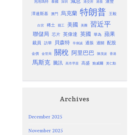
減息
滙豐
泡泡瑪特
泰國
深圳
港股
港交所
特朗普
烏克蘭
澤連斯基
澳門
王毅
習近平
美國
稀土
白宮
罷工
美團
聯儲局
蘋果
英國
英偉達
芯片
華為
貝森特
裁員
配股
通脹
訪華
通關
辛偉誠
關稅
阿里巴巴
金價
金管局
香港
陳茂波
馬斯克
騰訊
高盛
高市早苗
鮑威爾
黃仁勳
Archives
December 2025
November 2025