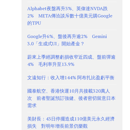
Alphabet夜盤再升3%、英偉達NVDA跌
2% META傳洽談斥數十億美元購Google
的TPU
Google升6%、盤後再升逾2% Gemini
3.0「生成式UI」開始產金？
蔚來上季經調整虧損收窄近四成、盤前彈逾
4% 毛利率升至13.9%
文遠知行：收入增144% 阿布扎比盈虧平衡
國泰航空、香港快運10月共接載320萬人
次 前者聖誕預訂強健、後者密切留意日本
需求
美財長：43日停擺造成110億美元永久經濟
損失 對明年增長前景仍樂觀