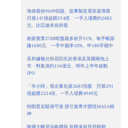
海偉股份9609招股、從事製造電容器薄膜
孖展147億超購334倍 一手入場費約2885
元、比亞迪有份持股
創新實業2788暗盤最多收升31%、每手帳面
賺1680元 一手中籤率10%、申180手穩中
長和據報分拆屈臣氏於香港及英國兩地上
市 料集資約156億元、明年上半年啟動
IPO
「羊小咩」母企量化派2685招股 孖展291
億超購2224倍、一手入場費4949元
特朗普反駁保守派 撐引進專才體現MAGA精
神
擬擴大離岸油氣鑽探 規模遠超拜登時期