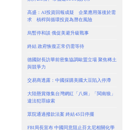
高盛：AI投資回報成疑 企業應用落後於需
求 槓桿與循環投資為潛在風險
烏暫停和談 俄促美避升級戰事
終結 政府恢復正常仍需等待
德國財長訪華前密集協調歐盟立場 聚焦稀土
與競爭力
交易商透露：中國採購美國大豆陷入停滯
大陸懸賞徵集台灣網紅「八炯」「閩南狼」
違法犯罪線索
眾院通過撥款法案 終結43日停擺
FBI局長宣布 中國同意阻止芬太尼相關化學