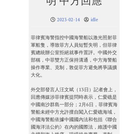
明 中方回應
2023-02-14
idle
菲律賓海警指控中國海警船以激光照射菲
軍船隻，導致菲方人員短暫失明，但菲律
賓總統辦公室拒絕就事件置評。中國外交
部稱，中菲雙方正保持溝通，中方海警船
操作專業、克制，敦促菲方避免將爭議擴
大化。
外交部發言人汪文斌（13日）記者會上，
回應傳媒涉菲律賓提問時表示，仁愛礁是
中國南沙群島一部分；2月6日，菲律賓海
警船未經中方允許擅自闖入仁愛礁海域，
中國海警船依據中國國內法和包括《聯合
國海洋法公約》在內的國際法，維護中國