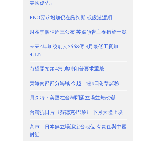
美國優先」
BNO要求增加仍在諮詢期 或設過渡期
財相李韻晴周三公布 英媒預告主要措施一覽
未來4年加稅削支2668億 4月最低工資加
4.1%
有望開拍第4集 應特朗普要求重啟
黃海南部部分海域 今起一連8日射擊試驗
貝森特：美國在台灣問題立場並無改變
台灣抗日片《賽德克·巴萊》 下月大陸上映
高市︰日本無立場認定台地位 有責任與中國
對話