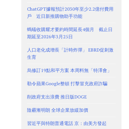
ChatGPT據報預計2030年至少2.2億付費用
戶 近日新推購物助手功能
螞蟻收購耀才要約時間延長4個月 截止日
期延至2026年3月25日
人口老化成增長「計時炸彈」 EBRD促刺激
生育
烏修訂19點和平方案 本周料無「特澤會」
勒令蘋果Google整頓 打擊冒充政府詐騙
削政府支出浪費 推日版DOGE
陰霾漸明朗 全球企業放緩加價
習近平與特朗普通電話 京：由美方發起