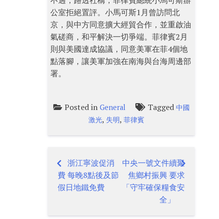
不過，路透社稱，菲律賓總統小馬可斯辦
公室拒絕置評。小馬可斯1月曾訪問北
京，與中方同意擴大經貿合作，並重啟油
氣磋商，和平解決一切爭端。菲律賓2月
則與美國達成協議，同意美軍在菲4個地
點落腳，讓美軍加強在南海與台海周邊部
署。
Posted in
Tagged
General
中國
,
,
激光
失明
菲律賓
浙江寧波促消
中央一號文件續聚
Post
費 每晚8點後及節
焦鄉村振興 要求
navigation
假日地鐵免費
「守牢確保糧食安
全」