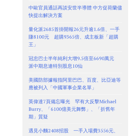
中歐官員通話再談安世半導體 中方促荷蘭儘
快提出解決方案
量化派2685首掛開報26元升逾1.6倍、一手
賺8100元 超購9365倍、成主板新「超購
王」
冠忠巴士半年純利大增9.5倍至6690萬元
派中期息連特別股息10仙
美國防部據報指阿里巴巴、百度、比亞迪等
應被列入「中國軍事企業名單」
英偉達7頁備忘曝光 罕有大反擊Michael
Burry、「6100億美元舞弊」、「折舊年
期」質疑
遇見小麵2408招股 一手入場費3556元、