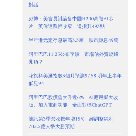
對話
彭博：美官員討論售中國H200高階AI芯
片 英偉達跌幅收窄 道指升493點
半年港元定存息最高3.3厘 跌市賺息49萬
阿里巴巴11.25公布季績 市場估外賣燒錢
見頂？
花旗料美滙指數3個月預測97.58 明年上半年
低見94
阿里巴巴股價曾大升近6% AI應用擬大改
版、加入電商功能 全面對標ChatGPT
騰訊第3季營收按年增15% 經調整純利
705.5億人幣大勝預期