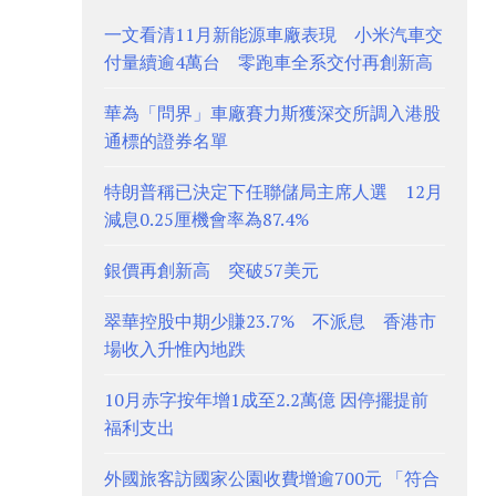
一文看清11月新能源車廠表現 小米汽車交
付量續逾4萬台 零跑車全系交付再創新高
華為「問界」車廠賽力斯獲深交所調入港股
通標的證券名單
特朗普稱已決定下任聯儲局主席人選 12月
減息0.25厘機會率為87.4%
銀價再創新高 突破57美元
翠華控股中期少賺23.7% 不派息 香港市
場收入升惟內地跌
10月赤字按年增1成至2.2萬億 因停擺提前
福利支出
外國旅客訪國家公園收費增逾700元 「符合