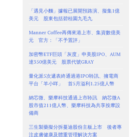
「遇見小麵」據報已展開預路演、擬集1億
美元 股東包括碧桂園九毛九
Manner Coffee再傳來港上市、集資數億美
元 官方：「不予置評」
加密幣ETF巨頭「灰度」申美股IPO、AUM
達350億美元 股票代號GRAY
量化派5次遞表終通過港IPO聆訊、擁電商
平台「羊小咩」 首5月溢利1.25億人幣
納芯微、樂摩科技通過上市聆訊 納芯微A
股市值211億人幣、樂摩科技為共享按摩設
備商
三生製藥擬分拆蔓迪股份主板上市 後者專
注皮膚健康及體重管理解決方案