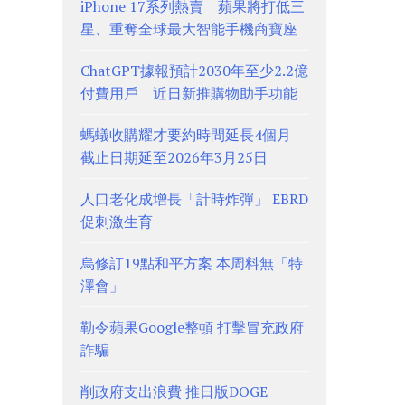
iPhone 17系列熱賣 蘋果將打低三
星、重奪全球最大智能手機商寶座
ChatGPT據報預計2030年至少2.2億
付費用戶 近日新推購物助手功能
螞蟻收購耀才要約時間延長4個月
截止日期延至2026年3月25日
人口老化成增長「計時炸彈」 EBRD
促刺激生育
烏修訂19點和平方案 本周料無「特
澤會」
勒令蘋果Google整頓 打擊冒充政府
詐騙
削政府支出浪費 推日版DOGE