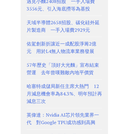
遇見小麵2408招股 一手入場費
3556元、引入海底撈等為基投
天域半導體2658招股、碳化硅外延
片製造商 一手入場費2929元
佑駕創新折讓近一成配股淨籌2億
元 用於L4無人物流車業務發展
57年歷史「頂好大光麵」宣布結束
營運 去年曾嘆難敵內地平價貨
哈塞特成儲局新任主席大熱門 12
月減息機會率為84.3%、明年預計再
減息三次
英偉達：Nvidia AI芯片領先業界一
代 對Google TPU成功感到高興