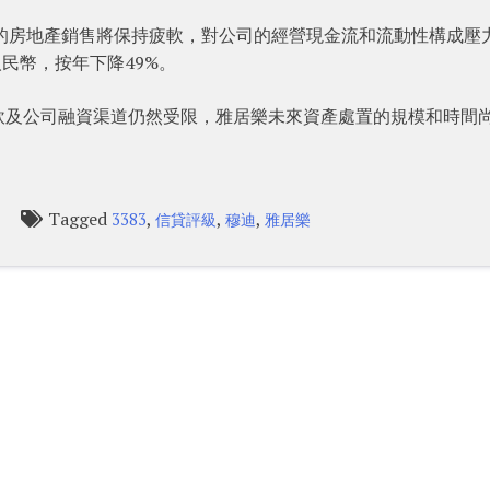
居樂的房地產銷售將保持疲軟，對公司的經營現金流和流動性構成壓
人民幣，按年下降49%。
軟及公司融資渠道仍然受限，雅居樂未來資產處置的規模和時間
Tagged
,
,
,
3383
信貸評級
穆迪
雅居樂