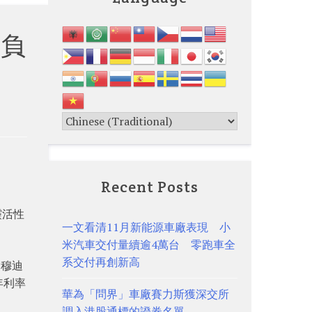
持負
Recent Posts
靈活性
一文看清11月新能源車廠表現 小
米汽車交付量續逾4萬台 零跑車全
系交付再創新高
。穆迪
年利率
華為「問界」車廠賽力斯獲深交所
調入港股通標的證券名單