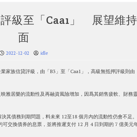
評級至「Caa1」 展望維
面
2022-12-02
idle
 企業家族信貸評級，由「B3」至「Caa1」，高級無抵押評級則由
調評級反映雅居樂的流動性及再融資風險增加，因爲其銷售疲軟、財務
。
其債務到期問題，料未來 12至18 個月內的流動性仍會不足
的可交換債券的息票，並將推遲支付 12 月 4 日到期的 7 億美元