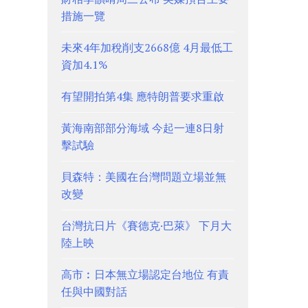
措施一覽
未來4年加稅削支2668億 4月最低工
資加4.1%
有望開拍第4集 應特朗普要求重啟
黃海南部部分海域 今起一連8日射
擊試驗
貝森特：美國在台灣問題立場並無
改變
台灣抗日片《賽德克·巴萊》 下月大
陸上映
高市︰日本無立場認定台地位 有責
任與中國對話