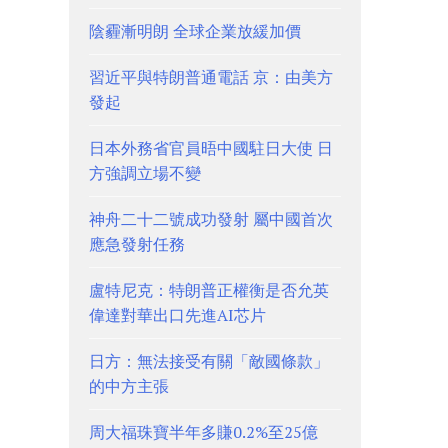
陰霾漸明朗 全球企業放緩加價
習近平與特朗普通電話 京：由美方
發起
日本外務省官員晤中國駐日大使 日
方強調立場不變
神舟二十二號成功發射 屬中國首次
應急發射任務
盧特尼克：特朗普正權衡是否允英
偉達對華出口先進AI芯片
日方：無法接受有關「敵國條款」
的中方主張
周大福珠寶半年多賺0.2%至25億