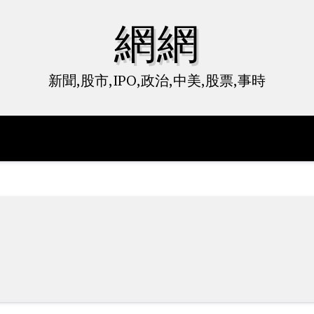
網網
新聞,股市,IPO,政治,中美,股票,事時