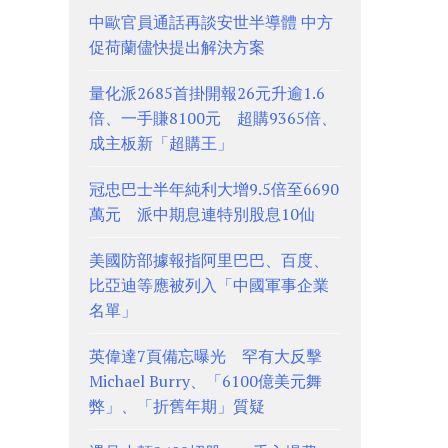
中歐官員通話再談安世半導體 中方
促荷蘭儘快提出解決方案
量化派2685首掛開報26元升逾1.6
倍、一手賺8100元 超購9365倍、
成主板新「超購王」
冠忠巴士半年純利大增9.5倍至6690
萬元 派中期息連特別股息10仙
美國防部據報指阿里巴巴、百度、
比亞迪等應被列入「中國軍事企業
名單」
英偉達7頁備忘曝光 罕有大反擊
Michael Burry、「6100億美元舞
弊」、「折舊年期」質疑