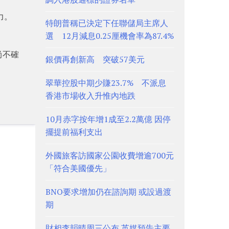
力。
特朗普稱已決定下任聯儲局主席人
選 12月減息0.25厘機會率為87.4%
尚不確
銀價再創新高 突破57美元
翠華控股中期少賺23.7% 不派息
香港市場收入升惟內地跌
10月赤字按年增1成至2.2萬億 因停
擺提前福利支出
外國旅客訪國家公園收費增逾700元
「符合美國優先」
BNO要求增加仍在諮詢期 或設過渡
期
財相李韻晴周三公布 英媒預告主要