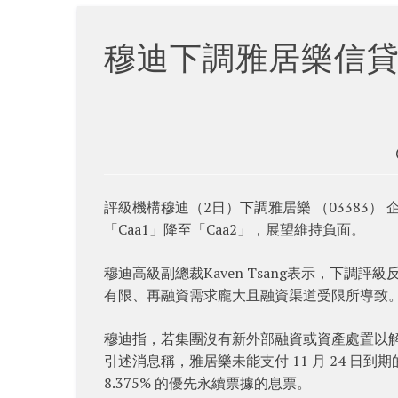
穆迪下調雅居樂信貸
評級機構穆迪（2日）下調雅居樂 （03383）
「Caa1」降至「Caa2」，展望維持負面。
穆迪高級副總裁Kaven Tsang表示，下
有限、再融資需求龐大且融資渠道受限所導致
穆迪指，若集團沒有新外部融資或資產處置以解決
引述消息稱，雅居樂未能支付 11 月 24 日到期
8.375% 的優先永續票據的息票。