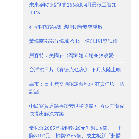
未來4年加稅削支2668億 4月最低工資加
4.1%
有望開拍第4集 應特朗普要求重啟
黃海南部部分海域 今起一連8日射擊試驗
貝森特：美國在台灣問題立場並無改變
台灣抗日片《賽德克·巴萊》 下月大陸上映
高市︰日本無立場認定台地位 有責任與中國
對話
中歐官員通話再談安世半導體 中方促荷蘭儘
快提出解決方案
量化派2685首掛開報26元升逾1.6倍、一手
賺8100元 超購9365倍、成主板新「超購