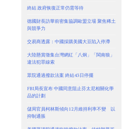
終結 政府恢復正常仍需等待
德國財長訪華前密集協調歐盟立場 聚焦稀土
與競爭力
交易商透露：中國採購美國大豆陷入停滯
大陸懸賞徵集台灣網紅「八炯」「閩南狼」
違法犯罪線索
眾院通過撥款法案 終結43日停擺
FBI局長宣布 中國同意阻止芬太尼相關化學
品的計劃
儲局官員柯林斯傾向12月維持利率不變 以
抑制通脹