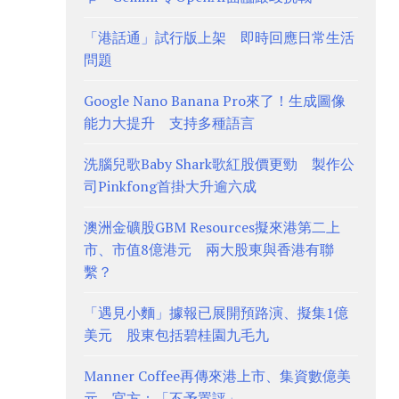
「港話通」試行版上架 即時回應日常生活
問題
Google Nano Banana Pro來了！生成圖像
能力大提升 支持多種語言
洗腦兒歌Baby Shark歌紅股價更勁 製作公
司Pinkfong首掛大升逾六成
澳洲金礦股GBM Resources擬來港第二上
市、市值8億港元 兩大股東與香港有聯
繫？
「遇見小麵」據報已展開預路演、擬集1億
美元 股東包括碧桂園九毛九
Manner Coffee再傳來港上市、集資數億美
元 官方：「不予置評」