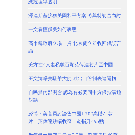
總統坦率透明
澤連斯基接獲美國和平方案 將與特朗普商討
一文看懂俄美如何表態
高市稱政府立場一貫 北京促立即收回錯誤言
論
美方控4人走私數百顆英偉達芯片至中國
王文濤晤美駐華大使 就出口管制表達關切
自民黨內部開會 認為有必要同中方保持溝通
對話
彭博：美官員討論售中國H200高階AI芯
片 英偉達跌幅收窄 道指升493點