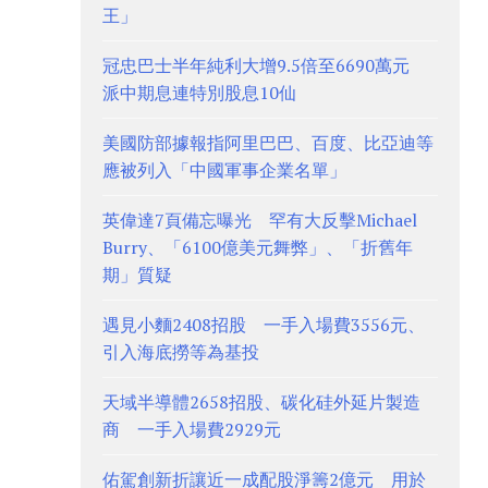
王」
冠忠巴士半年純利大增9.5倍至6690萬元
派中期息連特別股息10仙
美國防部據報指阿里巴巴、百度、比亞迪等
應被列入「中國軍事企業名單」
英偉達7頁備忘曝光 罕有大反擊Michael
Burry、「6100億美元舞弊」、「折舊年
期」質疑
遇見小麵2408招股 一手入場費3556元、
引入海底撈等為基投
天域半導體2658招股、碳化硅外延片製造
商 一手入場費2929元
佑駕創新折讓近一成配股淨籌2億元 用於