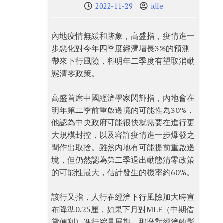
2022-11-29
idle
內地疫情無緩和跡象，高盛指，疫情進一
步惡化對今年四季度經濟增長3%的預測
帶來下行風險，料明年二季度有望取消動
態清零政策。
高盛首席中國經濟學家閃輝指，內地會在
明年第二季前重啟邊境的可能性為30%，
他認為中央政府可能很快就需要在進行更
大規模封控，以及容許疫情進一步爆發之
間作出取捨。雖然內地有可能提前重啟邊
境，但仍然認為第二季退出動態清零政策
的可能性最大，估計發生的機率約60%。
該行又指，人行在經濟下行風險加大時宣
布降準0.25厘，如果下月對MLF（中期借
貸便利）進行縮量展期，那麼對經濟的影