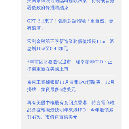
美國眾議院通過臨時撥款法案 待特朗普簽
署後政府停擺將結束
GPT-5.1來了！強調對話體驗「更自然、更
有溫度」
宏利金融第三季新造業務價值增長11% 派
息增10%至0.44加元
5年前因財務造假退市 瑞幸咖啡CEO：正
準備重新在美國上市
京東工業據報擬11月展開IPO預路演、12月
掛牌 集資最多6億美元
再有美股中概股有意回流香港 特賣電商唯
品會據報擬最快明年來港IPO 今年股價累
升47%、市值逼百億美元