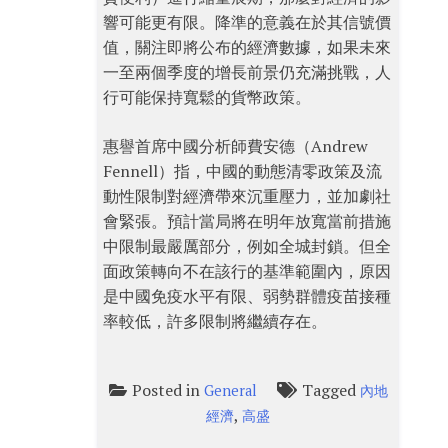
響可能更有限。降準的意義在於其信號價
值，關注即將公布的經濟數據，如果未來
一至兩個季度的增長前景仍充滿挑戰，人
行可能保持寬鬆的貨幣政策。
惠譽首席中國分析師費安德（Andrew
Fennell）指，中國的動態清零政策及流
動性限制對經濟帶來沉重壓力，並加劇社
會緊張。預計當局將在明年放寬當前措施
中限制最嚴厲部分，例如全城封鎖。但全
面政策轉向不在該行的基準範圍內，原因
是中國免疫水平有限、弱勢群體疫苗接種
率較低，許多限制將繼續存在。
Posted in
Tagged
General
內地
,
經濟
高盛