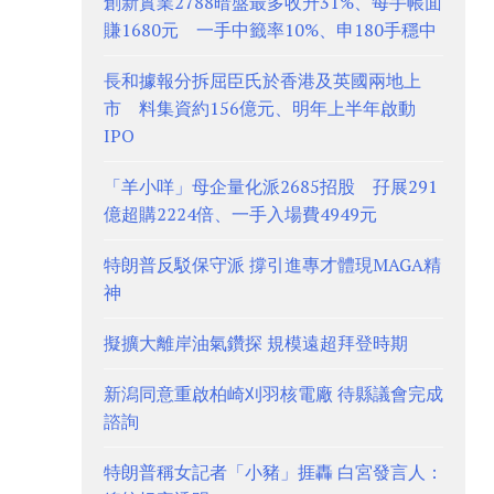
創新實業2788暗盤最多收升31%、每手帳面
賺1680元 一手中籤率10%、申180手穩中
長和據報分拆屈臣氏於香港及英國兩地上
市 料集資約156億元、明年上半年啟動
IPO
「羊小咩」母企量化派2685招股 孖展291
億超購2224倍、一手入場費4949元
特朗普反駁保守派 撐引進專才體現MAGA精
神
擬擴大離岸油氣鑽探 規模遠超拜登時期
新潟同意重啟柏崎刈羽核電廠 待縣議會完成
諮詢
特朗普稱女記者「小豬」捱轟 白宮發言人：