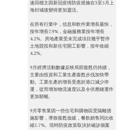
速回穩主因新冠疫情防疫措施在3至5月上
海封城後變得更加靈活。
在所有行業中，信息和軟件業增長最快，
按年增長7.9%，金融服務業按年增長
4.2%。房地產業受未完成項目幾乎暫停
土地競投和新住宅開工影響，按年收縮
4.2%。
9月經濟活動數據反映局部復甦仍持續，
主要由投資和工業生產復甦步伐加快帶
動。工業生產的增長受惠於港口減少停
運，從而增加物流速度以及令供應鏈運作
更加順暢。
9月零售業因一些住宅和購物區受隔離措
施影響，導致復甦放緩，餐飲銷售同比收
縮1.7%。現時防疫政策取決於確診個案