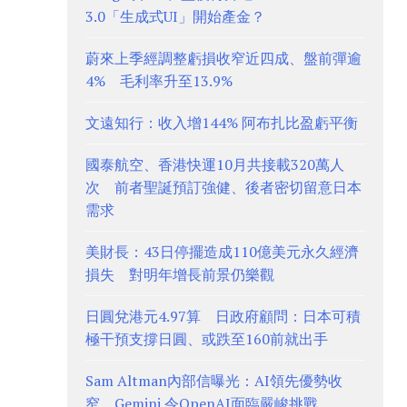
3.0「生成式UI」開始產金？
蔚來上季經調整虧損收窄近四成、盤前彈逾
4% 毛利率升至13.9%
文遠知行：收入增144% 阿布扎比盈虧平衡
國泰航空、香港快運10月共接載320萬人
次 前者聖誕預訂強健、後者密切留意日本
需求
美財長：43日停擺造成110億美元永久經濟
損失 對明年增長前景仍樂觀
日圓兌港元4.97算 日政府顧問：日本可積
極干預支撐日圓、或跌至160前就出手
Sam Altman內部信曝光：AI領先優勢收
窄 Gemini 令OpenAI面臨嚴峻挑戰