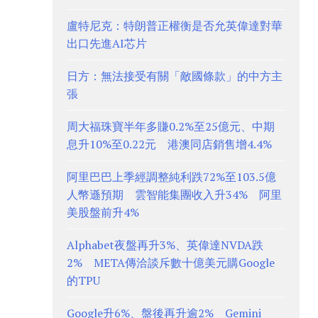
盧特尼克：特朗普正權衡是否允英偉達對華
出口先進AI芯片
日方：無法接受有關「敵國條款」的中方主
張
周大福珠寶半年多賺0.2%至25億元、中期
息升10%至0.22元 港澳同店銷售增4.4%
阿里巴巴上季經調整純利跌72%至103.5億
人幣遜預期 雲智能集團收入升34% 阿里
美股盤前升4%
Alphabet夜盤再升3%、英偉達NVDA跌
2% META傳洽談斥數十億美元購Google
的TPU
Google升6%、盤後再升逾2% Gemini