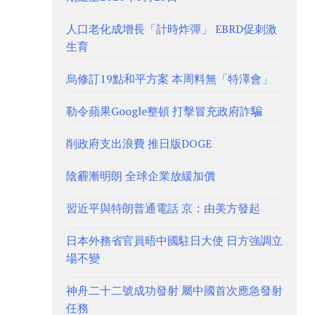
人口老化成增長「計時炸彈」 EBRD促刺激
生育
烏修訂19點和平方案 本周料無「特澤會」
勒令蘋果Google整頓 打擊冒充政府詐騙
削政府支出浪費 推日版DOGE
陰霾漸明朗 全球企業放緩加價
習近平與特朗普通電話 京：由美方發起
日本外務省官員晤中國駐日大使 日方強調立
場不變
神舟二十二號成功發射 屬中國首次應急發射
任務