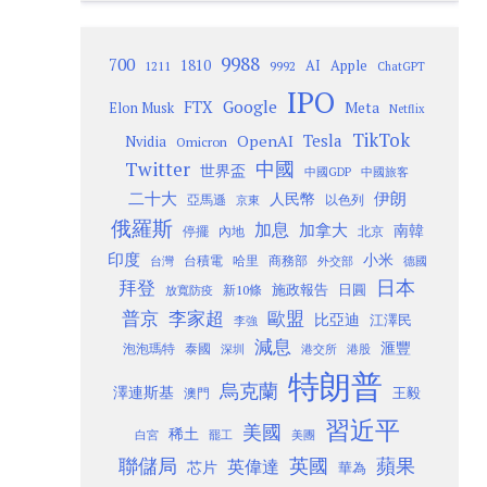
9988
700
1810
AI
Apple
1211
9992
ChatGPT
IPO
Google
FTX
Meta
Elon Musk
Netflix
TikTok
Tesla
OpenAI
Nvidia
Omicron
Twitter
中國
世界盃
中國GDP
中國旅客
二十大
伊朗
人民幣
以色列
亞馬遜
京東
俄羅斯
加息
加拿大
南韓
內地
停擺
北京
印度
小米
台灣
台積電
哈里
商務部
外交部
德國
日本
拜登
施政報告
日圓
新10條
放寬防疫
歐盟
普京
李家超
比亞迪
江澤民
李強
減息
滙豐
泡泡瑪特
泰國
深圳
港股
港交所
特朗普
烏克蘭
澤連斯基
澳門
王毅
習近平
美國
稀土
白宮
罷工
美團
聯儲局
蘋果
英國
英偉達
芯片
華為