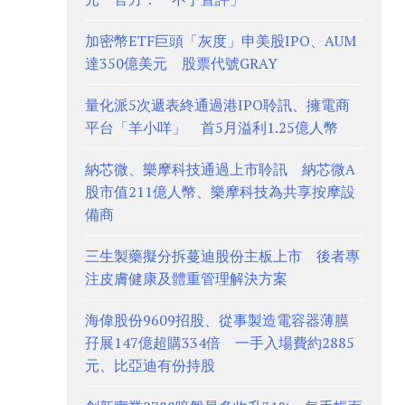
加密幣ETF巨頭「灰度」申美股IPO、AUM
達350億美元 股票代號GRAY
量化派5次遞表終通過港IPO聆訊、擁電商
平台「羊小咩」 首5月溢利1.25億人幣
納芯微、樂摩科技通過上市聆訊 納芯微A
股市值211億人幣、樂摩科技為共享按摩設
備商
三生製藥擬分拆蔓迪股份主板上市 後者專
注皮膚健康及體重管理解決方案
海偉股份9609招股、從事製造電容器薄膜
孖展147億超購334倍 一手入場費約2885
元、比亞迪有份持股