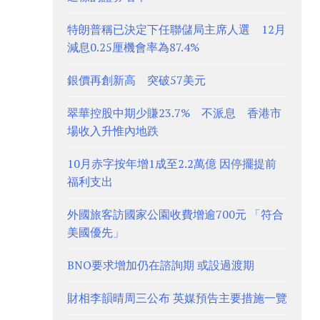
特朗普稱已決定下任聯儲局主席人選 12月
減息0.25厘機會率為87.4%
銀價再創新高 突破57美元
翠華控股中期少賺23.7% 不派息 香港市
場收入升惟內地跌
10月赤字按年增1成至2.2萬億 因停擺提前
福利支出
外國旅客訪國家公園收費增逾700元 「符合
美國優先」
BNO要求增加仍在諮詢期 或設過渡期
財相李韻晴周三公布 英媒預告主要措施一覽