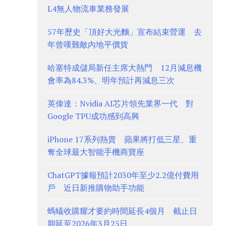
L4無人物流車業務發展
57年歷史「頂好大光麵」宣布結束營運 去
年曾嘆難敵內地平價貨
哈塞特成儲局新任主席大熱門 12月減息機
會率為84.3%、明年預計再減息三次
英偉達：Nvidia AI芯片領先業界一代 對
Google TPU成功感到高興
iPhone 17系列熱賣 蘋果將打低三星、重
奪全球最大智能手機商寶座
ChatGPT據報預計2030年至少2.2億付費用
戶 近日新推購物助手功能
螞蟻收購耀才要約時間延長4個月 截止日
期延至2026年3月25日