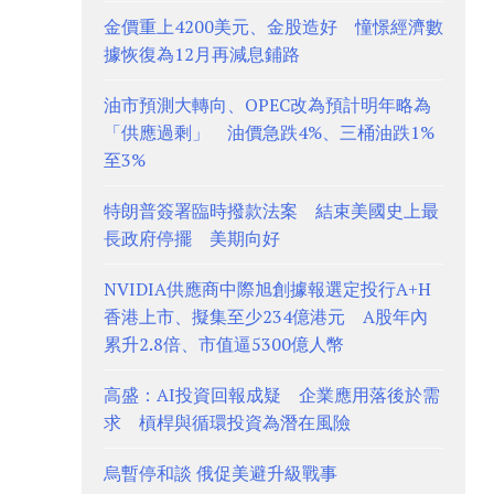
金價重上4200美元、金股造好 憧憬經濟數
據恢復為12月再減息鋪路
油市預測大轉向、OPEC改為預計明年略為
「供應過剩」 油價急跌4%、三桶油跌1%
至3%
特朗普簽署臨時撥款法案 結束美國史上最
長政府停擺 美期向好
NVIDIA供應商中際旭創據報選定投行A+H
香港上市、擬集至少234億港元 A股年內
累升2.8倍、市值逼5300億人幣
高盛：AI投資回報成疑 企業應用落後於需
求 槓桿與循環投資為潛在風險
烏暫停和談 俄促美避升級戰事