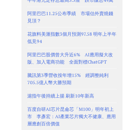
半年港元定存息最高3.3厘 跌市賺息49萬
阿里巴巴11.25公布季績 市場估外賣燒錢
見頂？
花旗料美滙指數3個月預測97.58 明年上半年
低見94
阿里巴巴股價曾大升近6% AI應用擬大改
版、加入電商功能 全面對標ChatGPT
騰訊第3季營收按年增15% 經調整純利
705.5億人幣大勝預期
滬指午後持續上揚 刷新10年新高
百度自研AI芯片昆侖芯「M100」明年初上
市 李彥宏：AI產業芯片獨大不健康、應用
層應創百倍價值