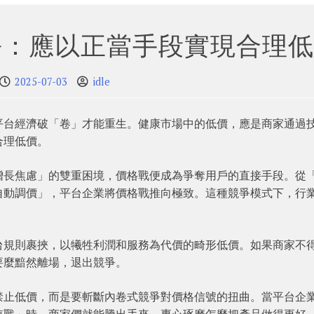
爭：應以正當手段實現合理低
2025-07-03
idle
平台經濟破「卷」才能重生。健康市場中的低價，應是商家通過
合理低價。
增長焦慮」的雙重困境，價格戰便成為爭奪用戶的直接手段。從
自動調價」，平台企業將價格戰推向極致。這種競爭模式下，行
台規則裹挾，以犧牲利潤和服務為代價的畸形低價。如果商家不
要麼黯然離場，退出競爭。
禁止低價，而是要斬斷內卷式競爭對價格信號的扭曲。當平台企
值戰」時，商家們就能騰出手來，專心琢磨怎麼把產品做得更好