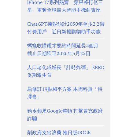
iPhone 17系列熱賣 蘋果將打低三
星、重奪全球最大智能手機商寶座
ChatGPT據報預計2030年至少2.2億
付費用戶 近日新推購物助手功能
螞蟻收購耀才要約時間延長4個月
截止日期延至2026年3月25日
人口老化成增長「計時炸彈」 EBRD
促刺激生育
烏修訂19點和平方案 本周料無「特
澤會」
勒令蘋果Google整頓 打擊冒充政府
詐騙
削政府支出浪費 推日版DOGE