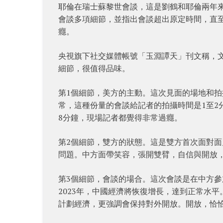
耶倫在瑞士蘇黎世會談，這是劉鶴和耶倫兩年
會談多項細節，並指出會談超出原定時間，直
癮。
央視旗下社交媒體帳號「玉淵譚天」刊文稱，
細節，很值得品味。
第1個細節，美方的主動。這次見面的場地和
常，這種份量的會談給記者的拍攝時間是1至2
8分鐘，現場記者都覺得非常過癮。
第2個細節，雙方的狀態。這是雙方首次面對
問題。中方面帶笑容，張開雙臂，自信與開放
第3個細節，會談的場合。這次會談是在中方
2023年，中國經濟將恢復增長，達到正常水
計劃經濟，更強調會保持對外開放。開放，恰