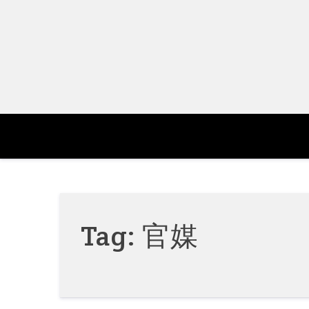
Skip
to
content
Tag:
官媒