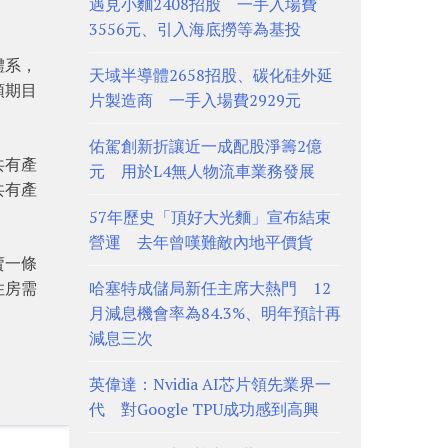
遇見小麵2408招股 一手入場費
3556元、引入海底撈等為基投
體系，
天域半導體2658招股、碳化硅外延
預期目
片製造商 一手入場費2929元
佑駕創新折讓近一成配股淨籌2億
共有產
元 用於L4無人物流車業務發展
共有產
57年歷史「頂好大光麵」宣布結束
營運 去年曾嘆難敵內地平價貨
賣一條
住房需
哈塞特成儲局新任主席大熱門 12
月減息機會率為84.3%、明年預計再
減息三次
英偉達：Nvidia AI芯片領先業界一
代 對Google TPU成功感到高興