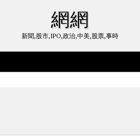
網網
新聞,股市,IPO,政治,中美,股票,事時