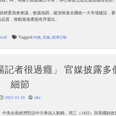
央財經委員會會議，會議強調，縱深推進全國統一大市場建設，要
品品質，推動落後產能有序退出。
Tagged
,
,
eral
內捲
官媒
經濟日報
場記者很過癮」 官媒披露多
細節
2023-01-20
idle
理、中美全面經濟對話中方牽頭人劉鶴，周三（18日）與美國財政