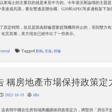
所以來瑞士的主要目的就是來見中方的。今年達沃斯論壇的主題是
美達成共識，要在雙邊及聯合國、G20和APEC等多邊框架下加
出了原定時間，並且是因為耶倫需要趕飛機而停止的，否則雙方有
，化言其漸，美方現在已經作出了一些表示。
Tagged
,
,
eneral
劉鶴
官媒
耶倫
告 稱房地產市場保持政策定
2022-10-19
idle
，這表明中國在住房領域將繼續保持政策定力，將堅持「房住不