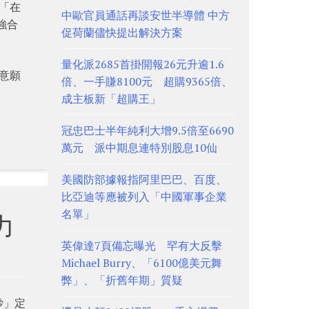
「在
中歐官員通話再談安世半導體 中方
強合
促荷蘭儘快提出解決方案
量化派2685首掛開報26元升逾1.6
意願
倍、一手賺8100元 超購9365倍、
成主板新「超購王」
冠忠巴士半年純利大增9.5倍至6690
萬元 派中期息連特別股息10仙
美國防部據報指阿里巴巴、百度、
比亞迪等應被列入「中國軍事企業
名單」
力
英偉達7頁備忘曝光 罕有大反擊
Michael Burry、「6100億美元舞
弊」、「折舊年期」質疑
炒」定