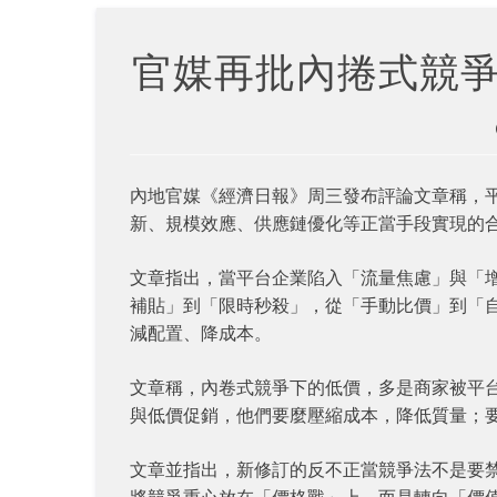
官媒再批內捲式競
內地官媒《經濟日報》周三發布評論文章稱，
新、規模效應、供應鏈優化等正當手段實現的
文章指出，當平台企業陷入「流量焦慮」與「
補貼」到「限時秒殺」，從「手動比價」到「
減配置、降成本。
文章稱，內卷式競爭下的低價，多是商家被平
與低價促銷，他們要麼壓縮成本，降低質量；
文章並指出，新修訂的反不正當競爭法不是要
將競爭重心放在「價格戰」上，而是轉向「價