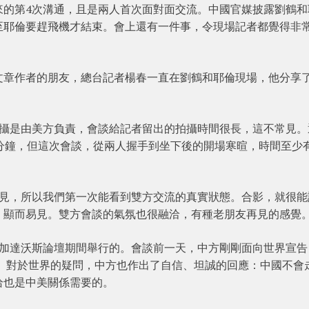
來的第4次溝通，且是兩人首次面對面交流。中國官媒披露劉鶴和
至耶倫要趕飛機才結束。會上還有一件事，令現場記者都覺得非
文章作者的朋友，總台記者楊春一直在劉鶴和耶倫現場，他分享
拍攝是由美方負責，會談給記者留出的拍攝時間很長，這不常見。
分鐘，但這次會談，從兩人握手到坐下後的開場寒暄，時間至少
面見，所以我們第一次能看到雙方交流的真實狀態。合影，就很能
，顯而易見。雙方會談的氣氛也很融洽，有種老朋友再見的感覺
參加達沃斯論壇期間舉行的。會談前一天，中方剛剛面向世界宣告
平。對於世界的疑問，中方也作出了自信、坦誠的回應：中國不會
恰也是中美關係需要的。