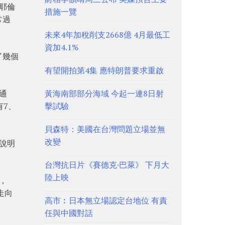
耶倫
措施一覽
常過
未來4年加稅削支2668億 4月最低工
資加4.1%
了幾個
有望開拍第4集 應特朗普要求重啟
通
黃海南部部分海域 今起一連8日射
有7、
擊試驗
貝森特：美國在台灣問題立場並無
改變
說明
。
台灣抗日片《賽德克·巴萊》 下月大
陸上映
，
走向
高市︰日本無立場認定台地位 有責
任與中國對話