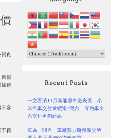
價
技術創
「百億
Recent Posts
業被迫
一文看清11月新能源車廠表現 小
得不參
米汽車交付量續逾4萬台 零跑車全
系交付再創新高
華為「問界」車廠賽力斯獲深交所
業不再
調入港股通標的證券名單
。