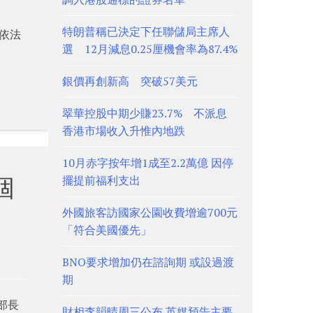
特朗普稱已決定下任聯儲局主席人
依法
選 12月減息0.25厘機會率為87.4%
銀價再創新高 突破57美元
翠華控股中期少賺23.7% 不派息
香港市場收入升惟內地跌
10月赤字按年增1成至2.2萬億 因停
個
擺提前福利支出
外國旅客訪國家公園收費增逾700元
「符合美國優先」
BNO要求增加仍在諮詢期 或設過渡
期
部長
財相李韻晴周三公布 英媒預告主要