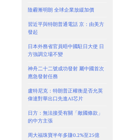
陰霾漸明朗 全球企業放緩加價
習近平與特朗普通電話 京：由美方
發起
日本外務省官員晤中國駐日大使 日
方強調立場不變
神舟二十二號成功發射 屬中國首次
應急發射任務
盧特尼克：特朗普正權衡是否允英
偉達對華出口先進AI芯片
日方：無法接受有關「敵國條款」
的中方主張
周大福珠寶半年多賺0.2%至25億