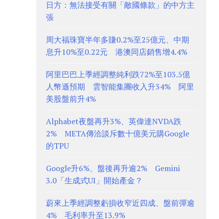
日方：無法接受有關「敵國條款」的中方主
張
周大福珠寶半年多賺0.2%至25億元、中期
息升10%至0.22元 港澳同店銷售增4.4%
阿里巴巴上季經調整純利跌72%至103.5億
人幣遜預期 雲智能集團收入升34% 阿里
美股盤前升4%
Alphabet夜盤再升3%、英偉達NVDA跌
2% META傳洽談斥數十億美元購Google
的TPU
Google升6%、盤後再升逾2% Gemini
3.0「生成式UI」開始產金？
蔚來上季經調整虧損收窄近四成、盤前彈逾
4% 毛利率升至13.9%