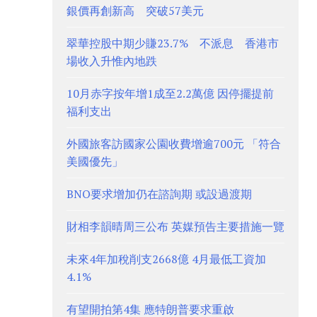
銀價再創新高 突破57美元
翠華控股中期少賺23.7% 不派息 香港市
場收入升惟內地跌
10月赤字按年增1成至2.2萬億 因停擺提前
福利支出
外國旅客訪國家公園收費增逾700元 「符合
美國優先」
BNO要求增加仍在諮詢期 或設過渡期
財相李韻晴周三公布 英媒預告主要措施一覽
未來4年加稅削支2668億 4月最低工資加
4.1%
有望開拍第4集 應特朗普要求重啟