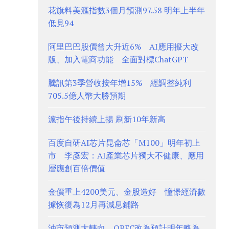
花旗料美滙指數3個月預測97.58 明年上半年
低見94
阿里巴巴股價曾大升近6% AI應用擬大改
版、加入電商功能 全面對標ChatGPT
騰訊第3季營收按年增15% 經調整純利
705.5億人幣大勝預期
滬指午後持續上揚 刷新10年新高
百度自研AI芯片昆侖芯「M100」明年初上
市 李彥宏：AI產業芯片獨大不健康、應用
層應創百倍價值
金價重上4200美元、金股造好 憧憬經濟數
據恢復為12月再減息鋪路
油市預測大轉向、OPEC改為預計明年略為