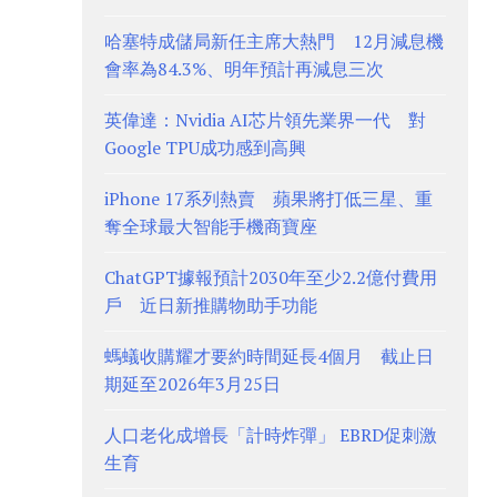
哈塞特成儲局新任主席大熱門 12月減息機
會率為84.3%、明年預計再減息三次
英偉達：Nvidia AI芯片領先業界一代 對
Google TPU成功感到高興
iPhone 17系列熱賣 蘋果將打低三星、重
奪全球最大智能手機商寶座
ChatGPT據報預計2030年至少2.2億付費用
戶 近日新推購物助手功能
螞蟻收購耀才要約時間延長4個月 截止日
期延至2026年3月25日
人口老化成增長「計時炸彈」 EBRD促刺激
生育