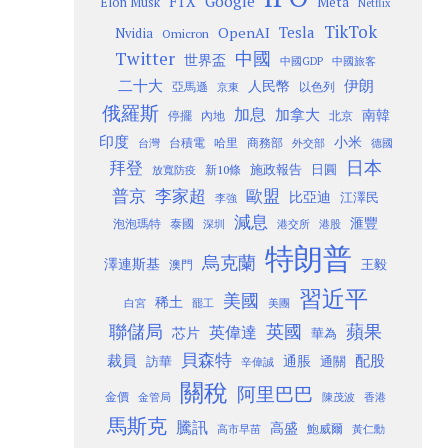
Google
FTX
Meta
Elon Musk
Netflix
TikTok
Tesla
OpenAI
Nvidia
Omicron
Twitter
中國
世界盃
中國GDP
中國旅客
二十大
伊朗
人民幣
以色列
亞馬遜
京東
俄羅斯
加息
加拿大
南韓
內地
停擺
北京
印度
小米
台灣
台積電
哈里
商務部
外交部
德國
日本
拜登
施政報告
日圓
新10條
放寬防疫
歐盟
普京
李家超
比亞迪
江澤民
李強
減息
滙豐
泡泡瑪特
泰國
深圳
港股
港交所
特朗普
烏克蘭
澤連斯基
澳門
王毅
習近平
美國
稀土
白宮
罷工
美團
聯儲局
蘋果
英國
英偉達
芯片
華為
貝森特
裁員
配股
通脹
訪華
通關
辛偉誠
關稅
阿里巴巴
金價
金管局
香港
陳茂波
馬斯克
騰訊
高盛
高市早苗
鮑威爾
黃仁勳