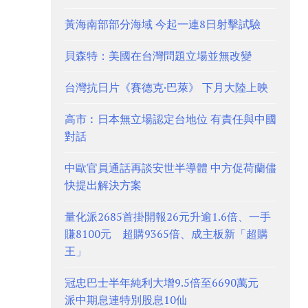
黃海南部部分海域 今起一連8日射擊試驗
貝森特：美國在台灣問題立場並無改變
台灣抗日片《賽德克·巴萊》 下月大陸上映
高市︰日本無立場認定台地位 有責任與中國
對話
中歐官員通話再談安世半導體 中方促荷蘭儘
快提出解決方案
量化派2685首掛開報26元升逾1.6倍、一手
賺8100元 超購9365倍、成主板新「超購
王」
冠忠巴士半年純利大增9.5倍至6690萬元
派中期息連特別股息10仙