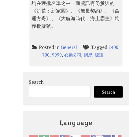
均在獲批名單之中，而騰訊有份參與的
《飢荒：新家園》、《無畏契約》、《命
運方舟》、《大航海時代：海上霸主》均
獲批版號。
Posted in
Tagged
,
General
2400
,
,
,
,
700
9999
心動公司
網易
騰訊
Search
Search
Language