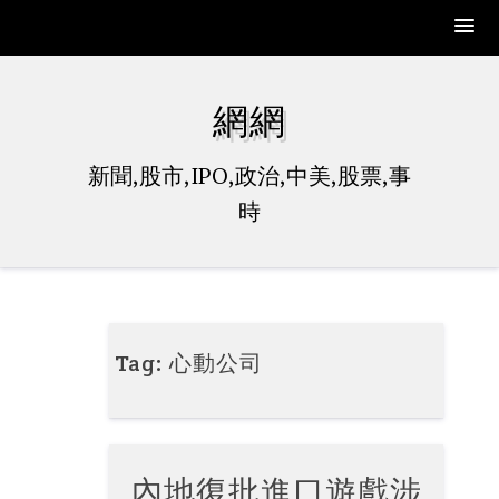
Skip
to
網網
content
新聞,股市,IPO,政治,中美,股票,事
時
Tag:
心動公司
內地復批進口遊戲涉