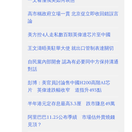
一文看懂俄美如何表態
高市稱政府立場一貫 北京促立即收回錯誤言
論
美方控4人走私數百顆英偉達芯片至中國
王文濤晤美駐華大使 就出口管制表達關切
自民黨內部開會 認為有必要同中方保持溝通
對話
彭博：美官員討論售中國H200高階AI芯
片 英偉達跌幅收窄 道指升493點
半年港元定存息最高3.3厘 跌市賺息49萬
阿里巴巴11.25公布季績 市場估外賣燒錢
見頂？