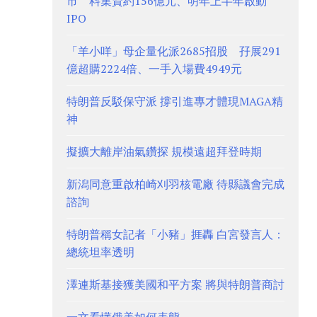
市 料集資約156億元、明年上半年啟動
IPO
「羊小咩」母企量化派2685招股 孖展291
億超購2224倍、一手入場費4949元
特朗普反駁保守派 撐引進專才體現MAGA精
神
擬擴大離岸油氣鑽探 規模遠超拜登時期
新潟同意重啟柏崎刈羽核電廠 待縣議會完成
諮詢
特朗普稱女記者「小豬」捱轟 白宮發言人：
總統坦率透明
澤連斯基接獲美國和平方案 將與特朗普商討