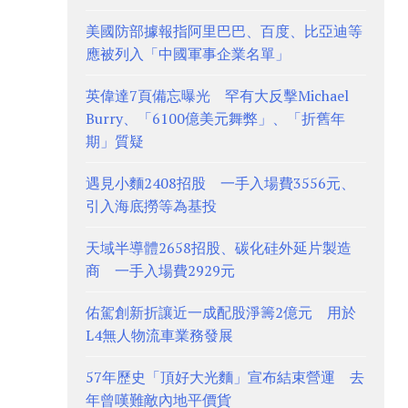
美國防部據報指阿里巴巴、百度、比亞迪等
應被列入「中國軍事企業名單」
英偉達7頁備忘曝光 罕有大反擊Michael
Burry、「6100億美元舞弊」、「折舊年
期」質疑
遇見小麵2408招股 一手入場費3556元、
引入海底撈等為基投
天域半導體2658招股、碳化硅外延片製造
商 一手入場費2929元
佑駕創新折讓近一成配股淨籌2億元 用於
L4無人物流車業務發展
57年歷史「頂好大光麵」宣布結束營運 去
年曾嘆難敵內地平價貨