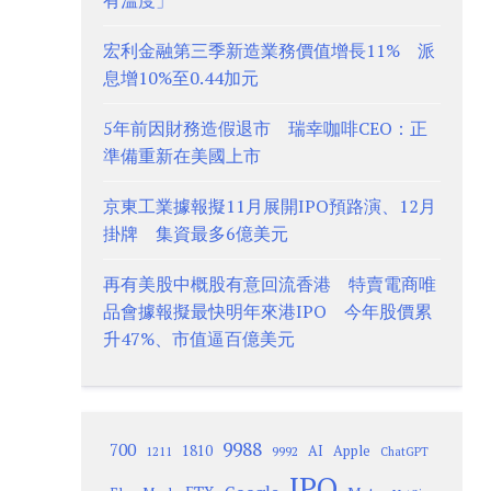
有溫度」
宏利金融第三季新造業務價值增長11% 派
息增10%至0.44加元
5年前因財務造假退市 瑞幸咖啡CEO：正
準備重新在美國上市
京東工業據報擬11月展開IPO預路演、12月
掛牌 集資最多6億美元
再有美股中概股有意回流香港 特賣電商唯
品會據報擬最快明年來港IPO 今年股價累
升47%、市值逼百億美元
9988
700
1810
AI
Apple
1211
9992
ChatGPT
IPO