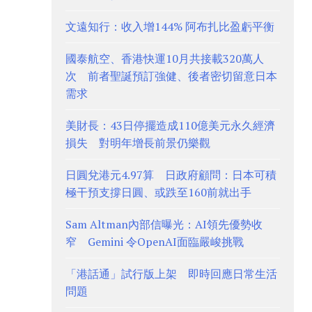
文遠知行：收入增144% 阿布扎比盈虧平衡
國泰航空、香港快運10月共接載320萬人
次 前者聖誕預訂強健、後者密切留意日本
需求
美財長：43日停擺造成110億美元永久經濟
損失 對明年增長前景仍樂觀
日圓兌港元4.97算 日政府顧問：日本可積
極干預支撐日圓、或跌至160前就出手
Sam Altman內部信曝光：AI領先優勢收
窄 Gemini 令OpenAI面臨嚴峻挑戰
「港話通」試行版上架 即時回應日常生活
問題