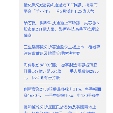
量化派5次遞表終通過港IPO聆訊、擁電商
平台「羊小咩」 首5月溢利1.25億人幣
納芯微、樂摩科技通過上市聆訊 納芯微A
股市值211億人幣、樂摩科技為共享按摩設
備商
三生製藥擬分拆蔓迪股份主板上市 後者專
注皮膚健康及體重管理解決方案
海偉股份9609招股、從事製造電容器薄膜
孖展147億超購334倍 一手入場費約2885
元、比亞迪有份持股
創新實業2788暗盤最多收升31%、每手帳面
賺1680元 一手中籤率10%、申180手穩中
長和據報分拆屈臣氏於香港及英國兩地上