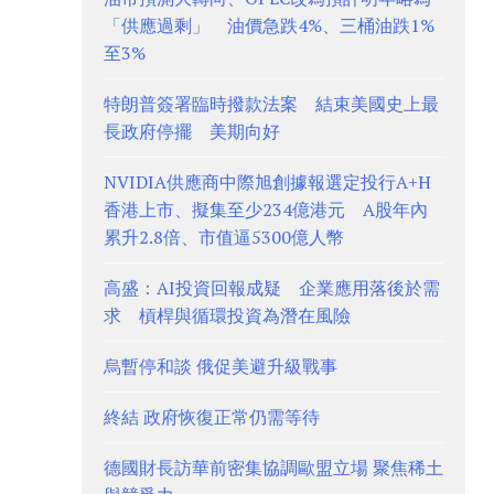
「供應過剩」 油價急跌4%、三桶油跌1%
至3%
特朗普簽署臨時撥款法案 結束美國史上最
長政府停擺 美期向好
NVIDIA供應商中際旭創據報選定投行A+H
香港上市、擬集至少234億港元 A股年內
累升2.8倍、市值逼5300億人幣
高盛：AI投資回報成疑 企業應用落後於需
求 槓桿與循環投資為潛在風險
烏暫停和談 俄促美避升級戰事
終結 政府恢復正常仍需等待
德國財長訪華前密集協調歐盟立場 聚焦稀土