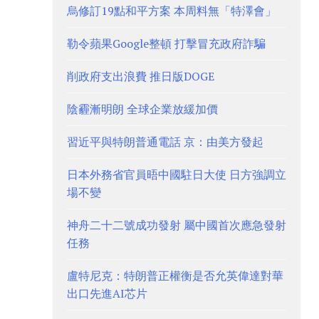
烏修訂19點和平方案 本周料無「特澤會」
勒令蘋果Google整頓 打擊冒充政府詐騙
削政府支出浪費 推日版DOGE
陰霾漸明朗 全球企業放緩加價
習近平與特朗普通電話 京：由美方發起
日本外務省官員晤中國駐日大使 日方強調立
場不變
神舟二十二號成功發射 屬中國首次應急發射
任務
盧特尼克：特朗普正權衡是否允英偉達對華
出口先進AI芯片