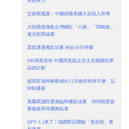
與競爭力
交易商透露：中國採購美國大豆陷入停滯
大陸懸賞徵集台灣網紅「八炯」「閩南狼」
違法犯罪線索
眾院通過撥款法案 終結43日停擺
FBI局長宣布 中國同意阻止芬太尼相關化學
品的計劃
儲局官員柯林斯傾向12月維持利率不變 以
抑制通脹
美國眾議院通過臨時撥款法案 待特朗普簽
署後政府停擺將結束
GPT-5.1來了！強調對話體驗「更自然、更