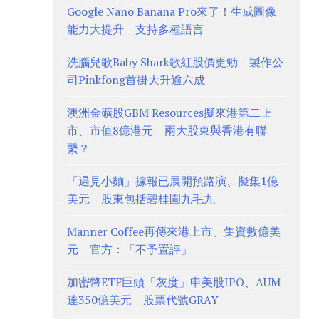
Google Nano Banana Pro來了！生成圖像
能力大提升 支持多種語言
洗腦兒歌Baby Shark歌紅股價更勁 製作公
司Pinkfong首掛大升逾六成
澳洲金礦股GBM Resources擬來港第二上
市、市值8億港元 兩大股東與香港有聯
繫？
「遇見小麵」據報已展開預路演、擬集1億
美元 股東包括碧桂園九毛九
Manner Coffee再傳來港上市、集資數億美
元 官方：「不予置評」
加密幣ETF巨頭「灰度」申美股IPO、AUM
達350億美元 股票代號GRAY