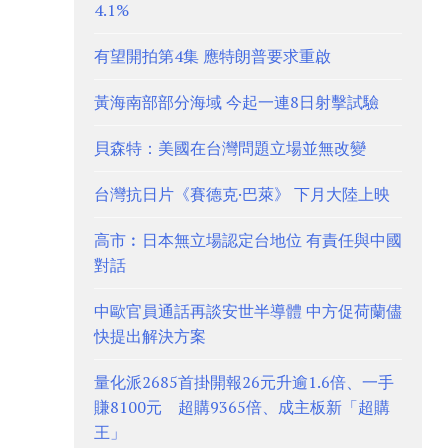
4.1%
有望開拍第4集 應特朗普要求重啟
黃海南部部分海域 今起一連8日射擊試驗
貝森特：美國在台灣問題立場並無改變
台灣抗日片《賽德克·巴萊》 下月大陸上映
高市︰日本無立場認定台地位 有責任與中國
對話
中歐官員通話再談安世半導體 中方促荷蘭儘
快提出解決方案
量化派2685首掛開報26元升逾1.6倍、一手
賺8100元 超購9365倍、成主板新「超購
王」