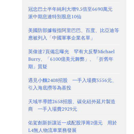
冠忠巴士半年純利大增9.5倍至6690萬元
派中期息連特別股息10仙
美國防部據報指阿里巴巴、百度、比亞迪等
應被列入「中國軍事企業名單」
英偉達7頁備忘曝光 罕有大反擊Michael
Burry、「6100億美元舞弊」、「折舊年
期」質疑
遇見小麵2408招股 一手入場費3556元、
引入海底撈等為基投
天域半導體2658招股、碳化硅外延片製造
商 一手入場費2929元
佑駕創新折讓近一成配股淨籌2億元 用於
L4無人物流車業務發展