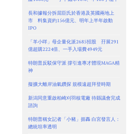
長和據報分拆屈臣氏於香港及英國兩地上
市 料集資約156億元、明年上半年啟動
IPO
「羊小咩」母企量化派2685招股 孖展291
億超購2224倍、一手入場費4949元
特朗普反駁保守派 撐引進專才體現MAGA精
神
擬擴大離岸油氣鑽探 規模遠超拜登時期
新潟同意重啟柏崎刈羽核電廠 待縣議會完成
諮詢
特朗普稱女記者「小豬」捱轟 白宮發言人：
總統坦率透明