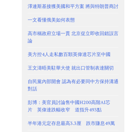
澤連斯基接獲美國和平方案 將與特朗普商討
一文看懂俄美如何表態
高市稱政府立場一貫 北京促立即收回錯誤言
論
美方控4人走私數百顆英偉達芯片至中國
王文濤晤美駐華大使 就出口管制表達關切
自民黨內部開會 認為有必要同中方保持溝通
對話
彭博：美官員討論售中國H200高階AI芯
片 英偉達跌幅收窄 道指升493點
半年港元定存息最高3.3厘 跌市賺息49萬