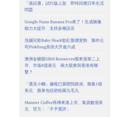
「港話通」試行版上架 即時回應日常生活
問題
Google Nano Banana Pro來了！生成圖像
能力大提升 支持多種語言
洗腦兒歌Baby Shark歌紅股價更勁 製作公
司Pinkfong首掛大升逾六成
澳洲金礦股GBM Resources擬來港第二上
市、市值8億港元 兩大股東與香港有聯
繫？
「遇見小麵」據報已展開預路演、擬集1億
美元 股東包括碧桂園九毛九
Manner Coffee再傳來港上市、集資數億美
元 官方：「不予置評」