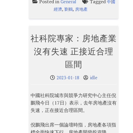
Posted in
Tagged
General
中國
,
,
經濟
劉鶴
房地產
社科院專家：房地產業
沒有失速 正接近合理
區間
2023-01-18
idle
中國社科院城市與競爭力研究中心主任倪
鵬飛今日（17日）表示，去年房地產沒有
失速，正在接近合理區間。
倪鵬飛出席一個論壇時指，房地產各項指
標全面快速下行，房地產開發投資降