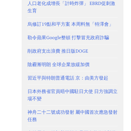
人口老化成增長「計時炸彈」 EBRD促刺激
生育
烏修訂19點和平方案 本周料無「特澤會」
勒令蘋果Google整頓 打擊冒充政府詐騙
削政府支出浪費 推日版DOGE
陰霾漸明朗 全球企業放緩加價
習近平與特朗普通電話 京：由美方發起
日本外務省官員晤中國駐日大使 日方強調立
場不變
神舟二十二號成功發射 屬中國首次應急發射
任務