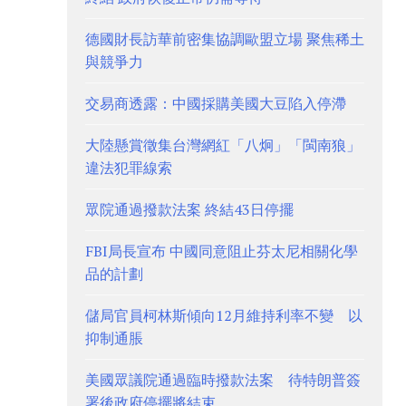
德國財長訪華前密集協調歐盟立場 聚焦稀土
與競爭力
交易商透露：中國採購美國大豆陷入停滯
大陸懸賞徵集台灣網紅「八炯」「閩南狼」
違法犯罪線索
眾院通過撥款法案 終結43日停擺
FBI局長宣布 中國同意阻止芬太尼相關化學
品的計劃
儲局官員柯林斯傾向12月維持利率不變 以
抑制通脹
美國眾議院通過臨時撥款法案 待特朗普簽
署後政府停擺將結束