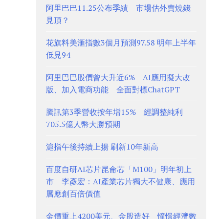
阿里巴巴11.25公布季績 市場估外賣燒錢
見頂？
花旗料美滙指數3個月預測97.58 明年上半年
低見94
阿里巴巴股價曾大升近6% AI應用擬大改
版、加入電商功能 全面對標ChatGPT
騰訊第3季營收按年增15% 經調整純利
705.5億人幣大勝預期
滬指午後持續上揚 刷新10年新高
百度自研AI芯片昆侖芯「M100」明年初上
市 李彥宏：AI產業芯片獨大不健康、應用
層應創百倍價值
金價重上4200美元、金股造好 憧憬經濟數