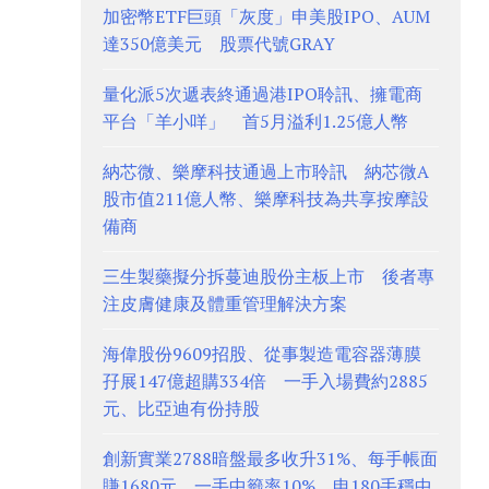
加密幣ETF巨頭「灰度」申美股IPO、AUM
達350億美元 股票代號GRAY
量化派5次遞表終通過港IPO聆訊、擁電商
平台「羊小咩」 首5月溢利1.25億人幣
納芯微、樂摩科技通過上市聆訊 納芯微A
股市值211億人幣、樂摩科技為共享按摩設
備商
三生製藥擬分拆蔓迪股份主板上市 後者專
注皮膚健康及體重管理解決方案
海偉股份9609招股、從事製造電容器薄膜
孖展147億超購334倍 一手入場費約2885
元、比亞迪有份持股
創新實業2788暗盤最多收升31%、每手帳面
賺1680元 一手中籤率10%、申180手穩中