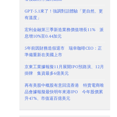
GPT-5.1來了！強調對話體驗「更自然、更
有溫度」
宏利金融第三季新造業務價值增長11% 派
息增10%至0.44加元
5年前因財務造假退市 瑞幸咖啡CEO：正
準備重新在美國上市
京東工業據報擬11月展開IPO預路演、12月
掛牌 集資最多6億美元
再有美股中概股有意回流香港 特賣電商唯
品會據報擬最快明年來港IPO 今年股價累
升47%、市值逼百億美元