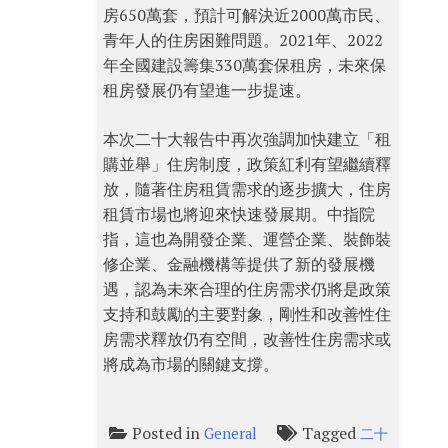
房650萬套，預計可解決近2000萬市民、
青年人的住房困難問題。2021年、2022
年全國建設籌集330萬套保租房，未來保
租房發展仍有望進一步提速。
本次二十大報告中再次強調加快建立「租
購並舉」住房制度，政策紅利有望繼續釋
放，隨著住房租賃需求的逐步擴大，住房
租賃市場也將迎來快速發展期。中指院
指，這也為開發企業、運營企業、裝飾裝
修企業、金融機構等提供了新的發展機
遇，認為未來合理的住房需求仍將是政策
支持和鼓勵的主要對象，剛性和改善性住
房需求釋放仍有空間，改善性住房需求或
將成為市場的關鍵支撐。
Posted in
Tagged
General
二十