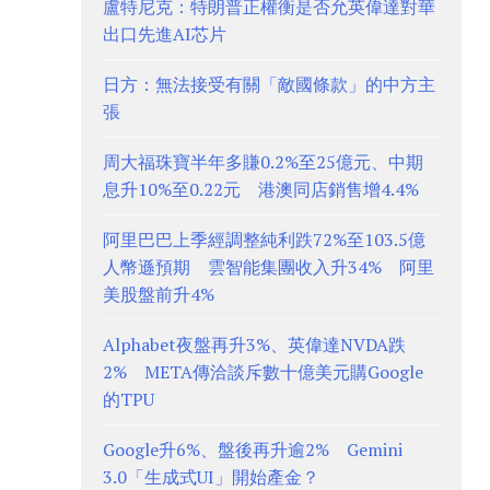
盧特尼克：特朗普正權衡是否允英偉達對華
出口先進AI芯片
日方：無法接受有關「敵國條款」的中方主
張
周大福珠寶半年多賺0.2%至25億元、中期
息升10%至0.22元 港澳同店銷售增4.4%
阿里巴巴上季經調整純利跌72%至103.5億
人幣遜預期 雲智能集團收入升34% 阿里
美股盤前升4%
Alphabet夜盤再升3%、英偉達NVDA跌
2% META傳洽談斥數十億美元購Google
的TPU
Google升6%、盤後再升逾2% Gemini
3.0「生成式UI」開始產金？