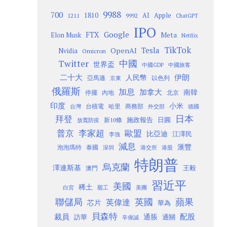
9988
700
1810
AI
Apple
1211
9992
ChatGPT
IPO
Google
FTX
Meta
Elon Musk
Netflix
TikTok
Tesla
OpenAI
Nvidia
Omicron
Twitter
中國
世界盃
中國GDP
中國旅客
二十大
伊朗
人民幣
以色列
亞馬遜
京東
俄羅斯
加息
加拿大
南韓
內地
停擺
北京
印度
小米
台灣
台積電
哈里
商務部
外交部
德國
日本
拜登
施政報告
日圓
新10條
放寬防疫
歐盟
普京
李家超
比亞迪
江澤民
李強
減息
滙豐
泡泡瑪特
泰國
深圳
港股
港交所
特朗普
烏克蘭
澤連斯基
澳門
王毅
習近平
美國
稀土
白宮
罷工
美團
聯儲局
蘋果
英國
英偉達
芯片
華為
貝森特
裁員
配股
通脹
訪華
通關
辛偉誠