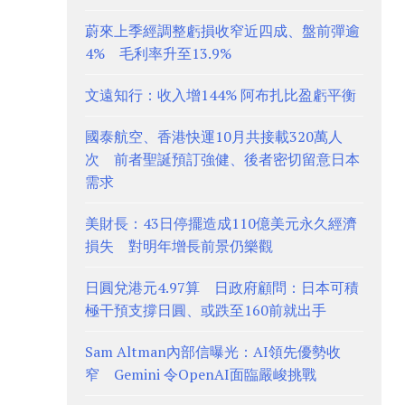
蔚來上季經調整虧損收窄近四成、盤前彈逾
4% 毛利率升至13.9%
文遠知行：收入增144% 阿布扎比盈虧平衡
國泰航空、香港快運10月共接載320萬人
次 前者聖誕預訂強健、後者密切留意日本
需求
美財長：43日停擺造成110億美元永久經濟
損失 對明年增長前景仍樂觀
日圓兌港元4.97算 日政府顧問：日本可積
極干預支撐日圓、或跌至160前就出手
Sam Altman內部信曝光：AI領先優勢收
窄 Gemini 令OpenAI面臨嚴峻挑戰