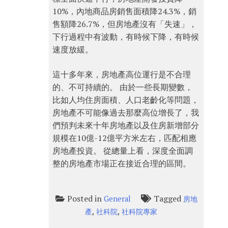
10%，內地商品房銷售面積降24.3%，銷
售額降26.7%，但房地產沒有「失速」，
下行過程中有波動，有時候下降，有時候
速度放緩。
這十多年來，房地產高位運行是不合理
的、不可持續的。 由於一些長期變數，
比如人均住房面積、人口老齡化等問題，
房地產不可能像過去那麼高位增長了，我
們預判未來十年房地產以及住房新增部分
規模在10億-12億平方米左右，匹配相應
房地產投資。 從總量上看，深度全面調
整的房地產市場正在接近合理的區間。
Posted in
Tagged
General
房地
,
,
產
社科院
社科院專家