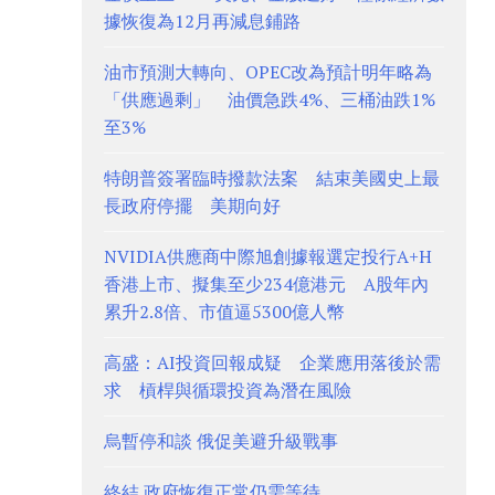
據恢復為12月再減息鋪路
油市預測大轉向、OPEC改為預計明年略為
「供應過剩」 油價急跌4%、三桶油跌1%
至3%
特朗普簽署臨時撥款法案 結束美國史上最
長政府停擺 美期向好
NVIDIA供應商中際旭創據報選定投行A+H
香港上市、擬集至少234億港元 A股年內
累升2.8倍、市值逼5300億人幣
高盛：AI投資回報成疑 企業應用落後於需
求 槓桿與循環投資為潛在風險
烏暫停和談 俄促美避升級戰事
終結 政府恢復正常仍需等待