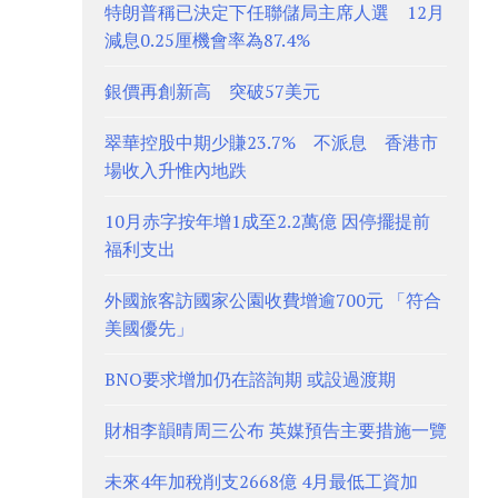
特朗普稱已決定下任聯儲局主席人選 12月
減息0.25厘機會率為87.4%
銀價再創新高 突破57美元
翠華控股中期少賺23.7% 不派息 香港市
場收入升惟內地跌
10月赤字按年增1成至2.2萬億 因停擺提前
福利支出
外國旅客訪國家公園收費增逾700元 「符合
美國優先」
BNO要求增加仍在諮詢期 或設過渡期
財相李韻晴周三公布 英媒預告主要措施一覽
未來4年加稅削支2668億 4月最低工資加