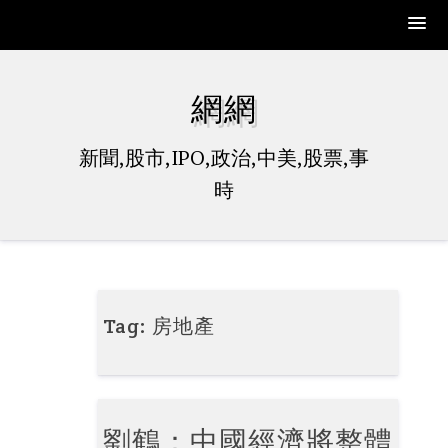
Skip
to
網網
content
新聞,股市,IPO,政治,中美,股票,事
時
Tag:
房地產
劉鶴：中國經濟將整體