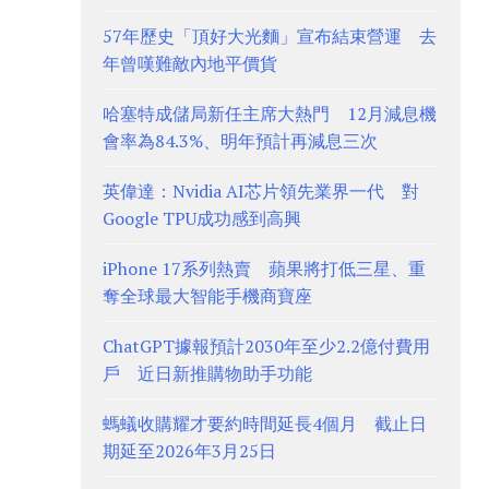
57年歷史「頂好大光麵」宣布結束營運 去
年曾嘆難敵內地平價貨
哈塞特成儲局新任主席大熱門 12月減息機
會率為84.3%、明年預計再減息三次
英偉達：Nvidia AI芯片領先業界一代 對
Google TPU成功感到高興
iPhone 17系列熱賣 蘋果將打低三星、重
奪全球最大智能手機商寶座
ChatGPT據報預計2030年至少2.2億付費用
戶 近日新推購物助手功能
螞蟻收購耀才要約時間延長4個月 截止日
期延至2026年3月25日