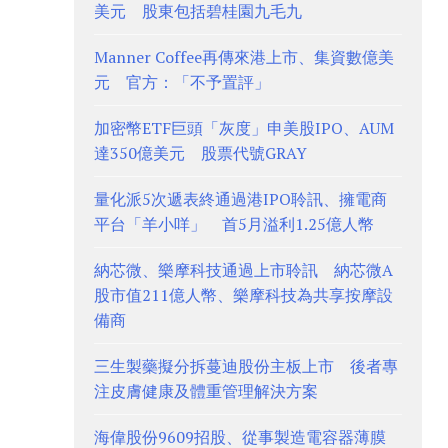
美元 股東包括碧桂園九毛九
Manner Coffee再傳來港上市、集資數億美
元 官方：「不予置評」
加密幣ETF巨頭「灰度」申美股IPO、AUM
達350億美元 股票代號GRAY
量化派5次遞表終通過港IPO聆訊、擁電商
平台「羊小咩」 首5月溢利1.25億人幣
納芯微、樂摩科技通過上市聆訊 納芯微A
股市值211億人幣、樂摩科技為共享按摩設
備商
三生製藥擬分拆蔓迪股份主板上市 後者專
注皮膚健康及體重管理解決方案
海偉股份9609招股、從事製造電容器薄膜