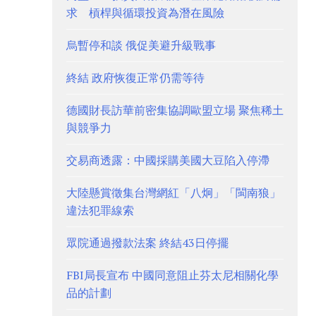
求 槓桿與循環投資為潛在風險
烏暫停和談 俄促美避升級戰事
終結 政府恢復正常仍需等待
德國財長訪華前密集協調歐盟立場 聚焦稀土
與競爭力
交易商透露：中國採購美國大豆陷入停滯
大陸懸賞徵集台灣網紅「八炯」「閩南狼」
違法犯罪線索
眾院通過撥款法案 終結43日停擺
FBI局長宣布 中國同意阻止芬太尼相關化學
品的計劃