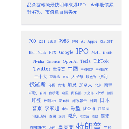
品會據報擬最快明年來港IPO 今年股價累
升47%、市值逼百億美元
9988
700
1810
AI
Apple
1211
9992
ChatGPT
IPO
Google
FTX
Meta
Elon Musk
Netflix
TikTok
Tesla
OpenAI
Nvidia
Omicron
Twitter
中國
世界盃
中國GDP
中國旅客
二十大
伊朗
人民幣
以色列
亞馬遜
京東
俄羅斯
加息
加拿大
南韓
內地
停擺
北京
印度
小米
台灣
台積電
哈里
商務部
外交部
德國
日本
拜登
施政報告
日圓
新10條
放寬防疫
歐盟
普京
李家超
比亞迪
江澤民
李強
減息
滙豐
泡泡瑪特
泰國
深圳
港股
港交所
特朗普
烏克蘭
澤連斯基
澳門
王毅