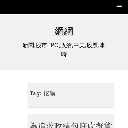
Skip
to
網網
content
新聞,股市,IPO,政治,中美,股票,事
時
Tag:
挖礦
為追求政績包庇虛擬貨