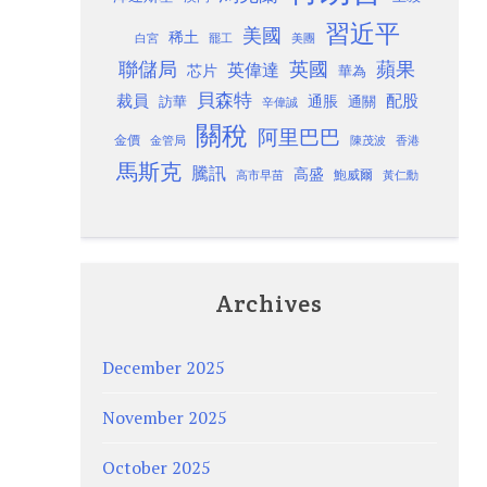
習近平
美國
稀土
白宮
罷工
美團
聯儲局
蘋果
英國
英偉達
芯片
華為
貝森特
裁員
配股
通脹
訪華
通關
辛偉誠
關稅
阿里巴巴
金價
金管局
香港
陳茂波
馬斯克
騰訊
高盛
高市早苗
鮑威爾
黃仁勳
Archives
December 2025
November 2025
October 2025