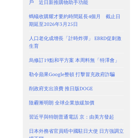
戶 近日新推購物助手功能
螞蟻收購耀才要約時間延長4個月 截止日
期延至2026年3月25日
人口老化成增長「計時炸彈」 EBRD促刺激
生育
烏修訂19點和平方案 本周料無「特澤會」
勒令蘋果Google整頓 打擊冒充政府詐騙
削政府支出浪費 推日版DOGE
陰霾漸明朗 全球企業放緩加價
習近平與特朗普通電話 京：由美方發起
日本外務省官員晤中國駐日大使 日方強調立