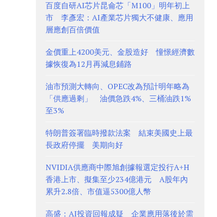
百度自研AI芯片昆侖芯「M100」明年初上
市 李彥宏：AI產業芯片獨大不健康、應用
層應創百倍價值
金價重上4200美元、金股造好 憧憬經濟數
據恢復為12月再減息鋪路
油市預測大轉向、OPEC改為預計明年略為
「供應過剩」 油價急跌4%、三桶油跌1%
至3%
特朗普簽署臨時撥款法案 結束美國史上最
長政府停擺 美期向好
NVIDIA供應商中際旭創據報選定投行A+H
香港上市、擬集至少234億港元 A股年內
累升2.8倍、市值逼5300億人幣
高盛：AI投資回報成疑 企業應用落後於需