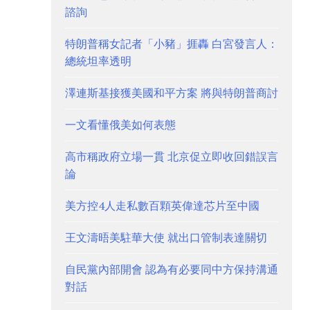
諮詢
特朗普稱女記者「小豬」捱轟 白宮發言人：
總統坦率透明
澤連斯基接獲美國和平方案 將與特朗普商討
一文看懂俄美如何表態
高市稱政府立場一貫 北京促立即收回錯誤言
論
美方控4人走私數百顆英偉達芯片至中國
王文濤晤美駐華大使 就出口管制表達關切
自民黨內部開會 認為有必要同中方保持溝通
對話