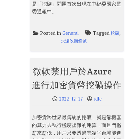
是「挖礦」問題首次出現在中紀委國家監
委通報中。
Posted in
Tagged
,
General
挖礦
永遠吹衝鋒號
微軟禁用戶於Azure
進行加密貨幣挖礦操作
2022-12-17
idle
加密貨幣世界最傳統的挖礦，就是靠機器
的算力去執行極度複雜的運算，而且門檻
愈來愈低，用戶只要透過雲端平台就能進