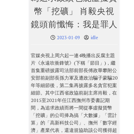
幣「挖礦」 肖毅央視
鏡頭前懺悔：我是罪人
2023-01-09
idle
官媒央視上周六起一連4晚播出反腐主題
片《永遠吹衝鋒號》(下稱「節目」)，繼
首集重磅披露司法部前部長傅政華攀附公
安部前副部長孫力軍及遭政治騙子蒙騙20
年等細節後，第二集再披露多名貪官犯案
細節。其中江西省政協前副主席肖毅，在
2015至2021年任江西撫州市委書記期
間，為追求政績而將一間從事虛擬貨幣
「挖礦」的公司捧為搞「大數據」「雲計
算」的「高新科技公司」、撫州「數字經
濟」產業代表，還違規協助該公司獲得超