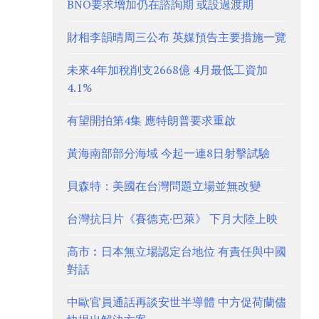
BNO要求增加仍在諮詢期 或設過渡期
財相李韻晴周三公布 英媒預告主要措施一覽
未來4年加稅削支2668億 4月最低工資加
4.1%
有望開拍第4集 應特朗普要求重啟
黃海南部部分海域 今起一連8日射擊試驗
貝森特：美國在台灣問題立場並無改變
台灣抗日片《賽德克·巴萊》 下月大陸上映
高市︰日本無立場認定台地位 有責任與中國
對話
中歐官員通話再談安世半導體 中方促荷蘭儘