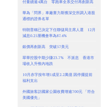
付量續逾4萬台 零跑車全系交付再創新高
華為「問界」車廠賽力斯獲深交所調入港股
通標的證券名單
特朗普稱已決定下任聯儲局主席人選 12月
減息0.25厘機會率為87.4%
銀價再創新高 突破57美元
翠華控股中期少賺23.7% 不派息 香港市
場收入升惟內地跌
10月赤字按年增1成至2.2萬億 因停擺提前
福利支出
外國旅客訪國家公園收費增逾700元 「符合
美國優先」