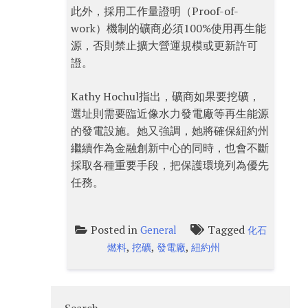
此外，採用工作量證明（Proof-of-
work）機制的礦商必須100%使用再生能
源，否則禁止擴大營運規模或更新許可
證。
Kathy Hochul指出，礦商如果要挖礦，
選址則需要臨近像水力發電廠等再生能源
的發電設施。她又強調，她將確保紐約州
繼續作為金融創新中心的同時，也會不斷
採取各種重要手段，把保護環境列為優先
任務。
Posted in
Tagged
General
化石
,
,
,
燃料
挖礦
發電廠
紐約州