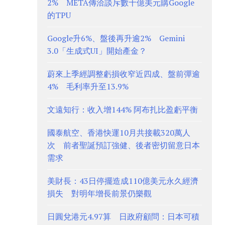
2% META傳洽談斥數十億美元購Google
的TPU
Google升6%、盤後再升逾2% Gemini
3.0「生成式UI」開始產金？
蔚來上季經調整虧損收窄近四成、盤前彈逾
4% 毛利率升至13.9%
文遠知行：收入增144% 阿布扎比盈虧平衡
國泰航空、香港快運10月共接載320萬人
次 前者聖誕預訂強健、後者密切留意日本
需求
美財長：43日停擺造成110億美元永久經濟
損失 對明年增長前景仍樂觀
日圓兌港元4.97算 日政府顧問：日本可積