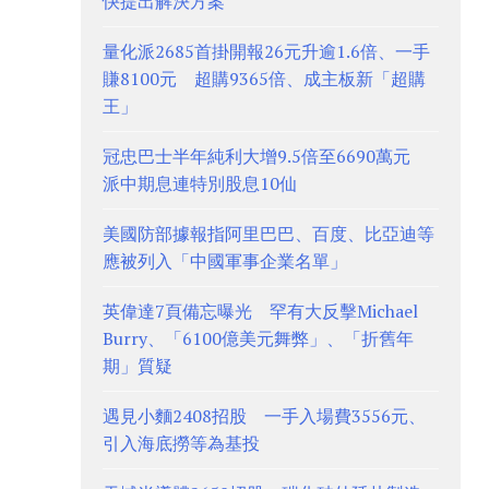
快提出解決方案
量化派2685首掛開報26元升逾1.6倍、一手
賺8100元 超購9365倍、成主板新「超購
王」
冠忠巴士半年純利大增9.5倍至6690萬元
派中期息連特別股息10仙
美國防部據報指阿里巴巴、百度、比亞迪等
應被列入「中國軍事企業名單」
英偉達7頁備忘曝光 罕有大反擊Michael
Burry、「6100億美元舞弊」、「折舊年
期」質疑
遇見小麵2408招股 一手入場費3556元、
引入海底撈等為基投