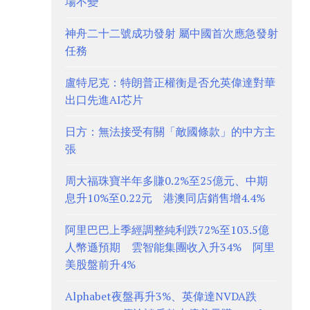
場不變
神舟二十二號成功發射 屬中國首次應急發射
任務
盧特尼克：特朗普正權衡是否允英偉達對華
出口先進AI芯片
日方：無法接受有關「敵國條款」的中方主
張
周大福珠寶半年多賺0.2%至25億元、中期
息升10%至0.22元 港澳同店銷售增4.4%
阿里巴巴上季經調整純利跌72%至103.5億
人幣遜預期 雲智能集團收入升34% 阿里
美股盤前升4%
Alphabet夜盤再升3%、英偉達NVDA跌