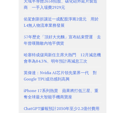
天域半導體2658招股、碳化硅外延片製造
商 一手入場費2929元
佑駕創新折讓近一成配股淨籌2億元 用於
L4無人物流車業務發展
57年歷史「頂好大光麵」宣布結束營運 去
年曾嘆難敵內地平價貨
哈塞特成儲局新任主席大熱門 12月減息機
會率為84.3%、明年預計再減息三次
英偉達：Nvidia AI芯片領先業界一代 對
Google TPU成功感到高興
iPhone 17系列熱賣 蘋果將打低三星、重
奪全球最大智能手機商寶座
ChatGPT據報預計2030年至少2.2億付費用