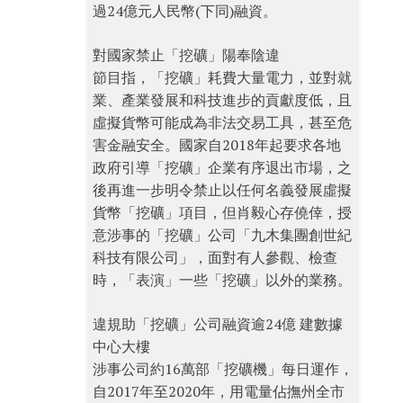
過24億元人民幣(下同)融資。
對國家禁止「挖礦」陽奉陰違
節目指，「挖礦」耗費大量電力，並對就
業、產業發展和科技進步的貢獻度低，且
虛擬貨幣可能成為非法交易工具，甚至危
害金融安全。國家自2018年起要求各地
政府引導「挖礦」企業有序退出市場，之
後再進一步明令禁止以任何名義發展虛擬
貨幣「挖礦」項目，但肖毅心存僥倖，授
意涉事的「挖礦」公司「九木集團創世紀
科技有限公司」，面對有人參觀、檢查
時，「表演」一些「挖礦」以外的業務。
違規助「挖礦」公司融資逾24億 建數據
中心大樓
涉事公司約16萬部「挖礦機」每日運作，
自2017年至2020年，用電量佔撫州全市