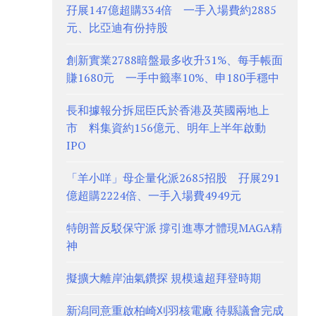
孖展147億超購334倍 一手入場費約2885
元、比亞迪有份持股
創新實業2788暗盤最多收升31%、每手帳面
賺1680元 一手中籤率10%、申180手穩中
長和據報分拆屈臣氏於香港及英國兩地上
市 料集資約156億元、明年上半年啟動
IPO
「羊小咩」母企量化派2685招股 孖展291
億超購2224倍、一手入場費4949元
特朗普反駁保守派 撐引進專才體現MAGA精
神
擬擴大離岸油氣鑽探 規模遠超拜登時期
新潟同意重啟柏崎刈羽核電廠 待縣議會完成