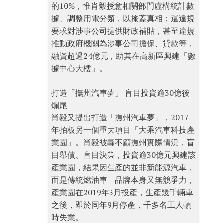
的10%，惟肖毅授意相關部門虛構統計數
據、調整用電分類，以掩蓋真相；還違規
要求對涉事公司提供財政補貼，甚至違規
推動政府機關為涉事公司擔保、貸款等，
融資超過24億元，助其在高新區興建「數
據中心大樓」。
打造「撫州汽車夢」 盲目投資逾30億後
爛尾
肖毅又提出打造「撫州汽車夢」，2017
年拍板另一個重大項目「大乘汽車科技產
業園」。肖毅被轟不顧撫州實際情況，盲
目舉債、盲目決策，投資逾30億元興建該
產業園，結果因生產的並非新能源汽車，
而是傳統燃油車，品牌本身又無競爭力，
產業園在2019年3月投產，生產幾千輛車
之後，即於同年9月停產，千多名工人頓
時失業。