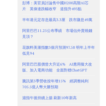
彭博：美官員討論售中國H200高階AI芯
片 英偉達跌幅收窄 道指升493點
半年港元定存息最高3.3厘 跌市賺息49萬
阿里巴巴11.25公布季績 市場估外賣燒錢
見頂？
花旗料美滙指數3個月預測97.58 明年上半年
低見94
阿里巴巴股價曾大升近6% AI應用擬大改
版、加入電商功能 全面對標ChatGPT
騰訊第3季營收按年增15% 經調整純利
705.5億人幣大勝預期
滬指午後持續上揚 刷新10年新高