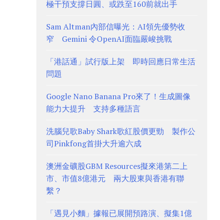
極干預支撐日圓、或跌至160前就出手
Sam Altman內部信曝光：AI領先優勢收
窄 Gemini 令OpenAI面臨嚴峻挑戰
「港話通」試行版上架 即時回應日常生活
問題
Google Nano Banana Pro來了！生成圖像
能力大提升 支持多種語言
洗腦兒歌Baby Shark歌紅股價更勁 製作公
司Pinkfong首掛大升逾六成
澳洲金礦股GBM Resources擬來港第二上
市、市值8億港元 兩大股東與香港有聯
繫？
「遇見小麵」據報已展開預路演、擬集1億