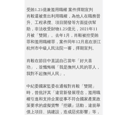
受賄1.25億兼濫用職權 案件擇期宣判
肖毅還被查出利用職權，為他人在職務晉
升、工程承攬、項目開發等方面提供幫
助，非法收受財物1.25億元，2021年11
月被「雙開」。去年1月，肖毅被控受賄
罪和濫用職權罪，案件同年12月底在浙江
杭州市中級人民法院一審，擇期宣判。
肖毅在節目中直認自己當年「好大喜
功」，並懺悔稱「我是撫州人民的罪人，
我對不起撫州人民」。
中紀委國家監委在通報對肖毅「雙開」
時，曾批評其「違背新發展理念，濫用職
權引進和支持企業從事不符合國家產業政
策要求的虛擬貨幣『挖礦』活動，違規舉
債上項目、搞建設，造成惡劣影響」等，