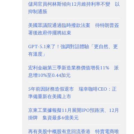
儲局官員柯林斯傾向12月維持利率不變 以
抑制通脹
美國眾議院通過臨時撥款法案 待特朗普簽
署後政府停擺將結束
GPT-5.1來了！強調對話體驗「更自然、更
有溫度」
宏利金融第三季新造業務價值增長11% 派
息增10%至0.44加元
5年前因財務造假退市 瑞幸咖啡CEO：正
準備重新在美國上市
京東工業據報擬11月展開IPO預路演、12月
掛牌 集資最多6億美元
再有美股中概股有意回流香港 特賣電商唯