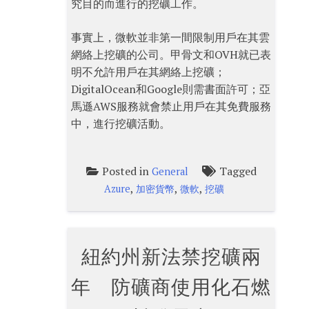
究目的而進行的挖礦工作。
事實上，微軟並非第一間限制用戶在其雲
網絡上挖礦的公司。甲骨文和OVH就已表
明不允許用戶在其網絡上挖礦；
DigitalOcean和Google則需書面許可；亞
馬遜AWS服務就會禁止用戶在其免費服務
中，進行挖礦活動。
Posted in
Tagged
General
,
,
,
Azure
加密貨幣
微軟
挖礦
紐約州新法禁挖礦兩
年 防礦商使用化石燃