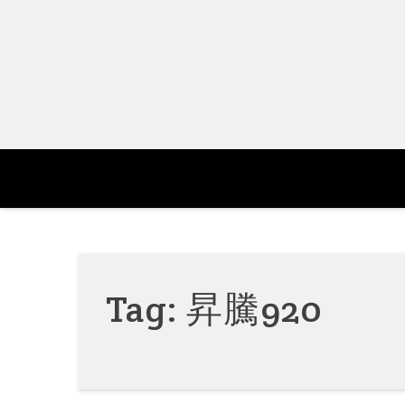
Skip
to
content
Tag:
昇騰920