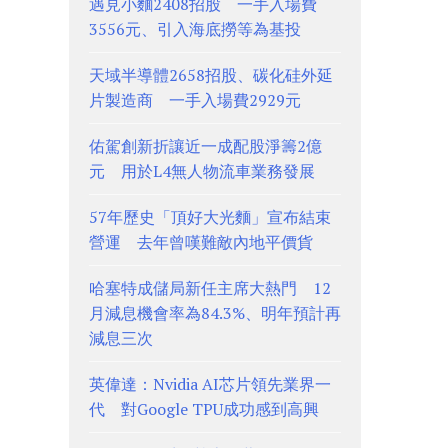
遇見小麵2408招股 一手入場費
3556元、引入海底撈等為基投
天域半導體2658招股、碳化硅外延
片製造商 一手入場費2929元
佑駕創新折讓近一成配股淨籌2億
元 用於L4無人物流車業務發展
57年歷史「頂好大光麵」宣布結束
營運 去年曾嘆難敵內地平價貨
哈塞特成儲局新任主席大熱門 12
月減息機會率為84.3%、明年預計再
減息三次
英偉達：Nvidia AI芯片領先業界一
代 對Google TPU成功感到高興