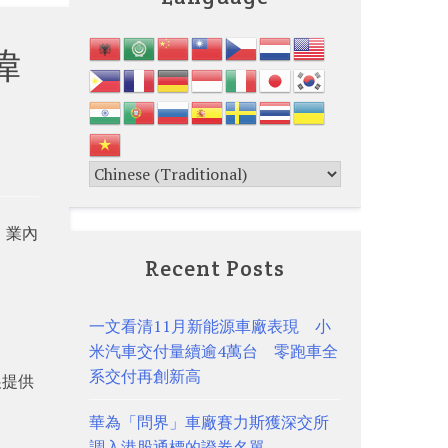
偉
。業內
Recent Posts
一文看清11月新能源車廠表現 小
米汽車交付量續逾4萬台 零跑車全
系交付再創新高
展提供
華為「問界」車廠賽力斯獲深交所
調入港股通標的證券名單