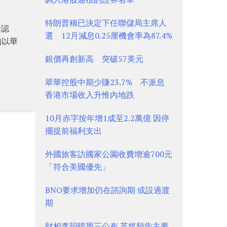
特朗普稱已決定下任聯儲局主席人
析認
選 12月減息0.25厘機會率為87.4%
如以華
銀價再創新高 突破57美元
翠華控股中期少賺23.7% 不派息
香港市場收入升惟內地跌
10月赤字按年增1成至2.2萬億 因停
擺提前福利支出
外國旅客訪國家公園收費增逾700元
「符合美國優先」
BNO要求增加仍在諮詢期 或設過渡
期
財相李韻晴周三公布 英媒預告主要