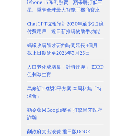
iPhone 17系列熱賣 蘋果將打低三
星、重奪全球最大智能手機商寶座
ChatGPT據報預計2030年至少2.2億
付費用戶 近日新推購物助手功能
螞蟻收購耀才要約時間延長4個月
截止日期延至2026年3月25日
人口老化成增長「計時炸彈」 EBRD
促刺激生育
烏修訂19點和平方案 本周料無「特
澤會」
勒令蘋果Google整頓 打擊冒充政府
詐騙
削政府支出浪費 推日版DOGE