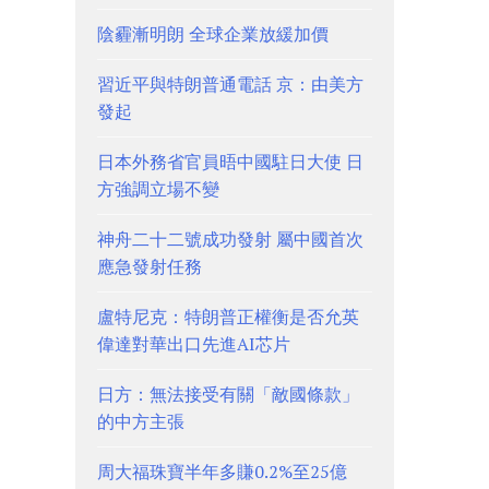
陰霾漸明朗 全球企業放緩加價
習近平與特朗普通電話 京：由美方
發起
日本外務省官員晤中國駐日大使 日
方強調立場不變
神舟二十二號成功發射 屬中國首次
應急發射任務
盧特尼克：特朗普正權衡是否允英
偉達對華出口先進AI芯片
日方：無法接受有關「敵國條款」
的中方主張
周大福珠寶半年多賺0.2%至25億