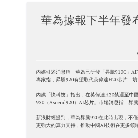
華為據報下半年發
內媒引述消息稱，華為已研發「昇騰910C」A
專家指，昇騰920有望取代英偉達H20芯片
內媒「快科技」指出，在英偉達H20禁運至中
920（Ascend920）AI芯片。市場消息指
新浪財經提到，華為昇騰920在此時出現，不
更強大的算力支持，推動中國AI技術在更多領