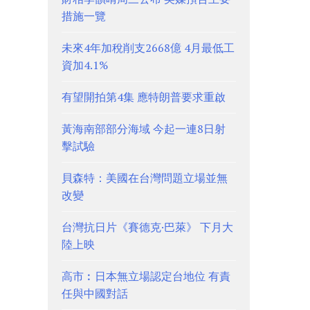
措施一覽
未來4年加稅削支2668億 4月最低工
資加4.1%
有望開拍第4集 應特朗普要求重啟
黃海南部部分海域 今起一連8日射
擊試驗
貝森特：美國在台灣問題立場並無
改變
台灣抗日片《賽德克·巴萊》 下月大
陸上映
高市︰日本無立場認定台地位 有責
任與中國對話