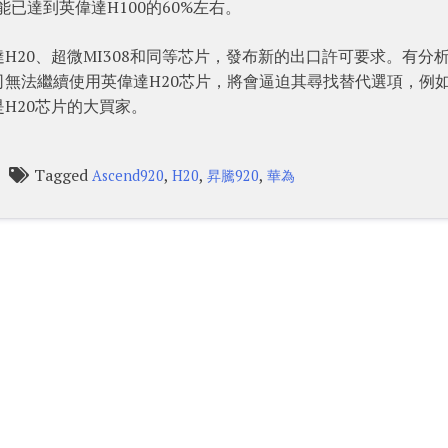
能已達到英偉達H100的60%左右。
20、超微MI308和同等芯片，發布新的出口許可要求。有分
無法繼續使用英偉達H20芯片，將會逼迫其尋找替代選項，例
H20芯片的大買家。
Tagged
,
,
,
Ascend920
H20
昇騰920
華為