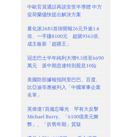
中歐官員通話再談安世半導體 中方
促荷蘭儘快提出解決方案
量化派2685首掛開報26元升逾1.6
倍、一手賺8100元 超購9365倍、
成主板新「超購王」
冠忠巴士半年純利大增9.5倍至6690
萬元 派中期息連特別股息10仙
美國防部據報指阿里巴巴、百度、
比亞迪等應被列入「中國軍事企業
名單」
英偉達7頁備忘曝光 罕有大反擊
Michael Burry、「6100億美元舞
弊」、「折舊年期」質疑