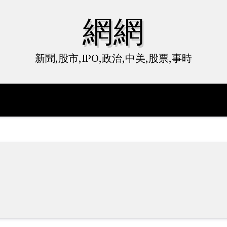
網網
新聞,股市,IPO,政治,中美,股票,事時