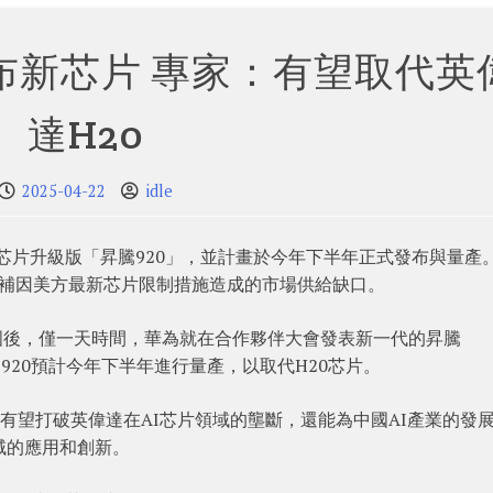
布新芯片 專家：有望取代英
達H20
2025-04-22
idle
I芯片升級版「昇騰920」，並計畫於今年下半年正式發布與量產
，填補因美方最新芯片限制措施造成的市場供給缺口。
國後，僅一天時間，華為就在合作夥伴大會發表新一代的昇騰
，昇騰920預計今年下半年進行量產，以取代H20芯片。
僅有望打破英偉達在AI芯片領域的壟斷，還能為中國AI產業的發
域的應用和創新。