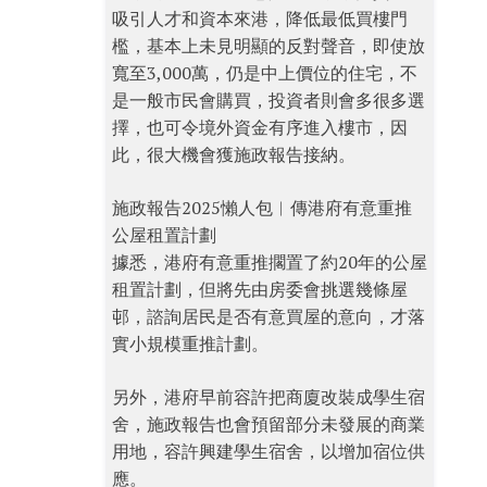
吸引人才和資本來港，降低最低買樓門
檻，基本上未見明顯的反對聲音，即使放
寬至3,000萬，仍是中上價位的住宅，不
是一般市民會購買，投資者則會多很多選
擇，也可令境外資金有序進入樓市，因
此，很大機會獲施政報告接納。
施政報告2025懶人包︱傳港府有意重推
公屋租置計劃
據悉，港府有意重推擱置了約20年的公屋
租置計劃，但將先由房委會挑選幾條屋
邨，諮詢居民是否有意買屋的意向，才落
實小規模重推計劃。
另外，港府早前容許把商廈改裝成學生宿
舍，施政報告也會預留部分未發展的商業
用地，容許興建學生宿舍，以增加宿位供
應。