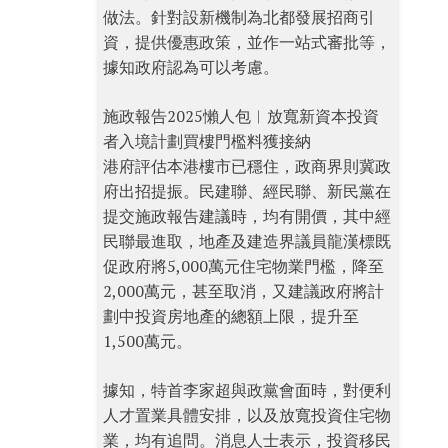
做法。針對設新機制為北都發展招商引
資，提供優惠政策，並作一站式審批等，
據知政府認為可以考慮。
施政報告2025懶人包︱放寬新資本投資
者入境計劃買樓門檻料獲接納
港府評估本港樓市已穩住，政商界則冀政
府出招提振。民建聯、經民聯、新民黨在
提交施政報告建議時，均有開價，其中經
民聯最進取，地產及建造界議員龍漢標既
促政府將5,000萬元住宅物業門檻，降至
2,000萬元，甚至取消，又建議政府將計
劃中投資房地產的總額上限，提升至
1,500萬元。
據知，特首李家超與政黨會面時，對便利
人才置業具體安排，以及放寬投資住宅物
業，均有追問。消息人士表示，投資移民