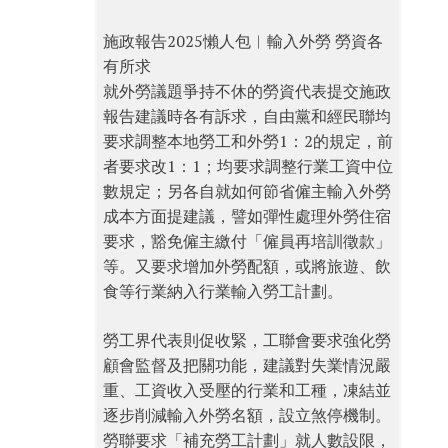
施政報告2025懶人包︱輸入外勞 勞資各
有所求
就外勞議題爭持不休的勞資代表提交施政
報告建議時各有訴求，自由黨和經民聯均
要求調整本地勞工和外勞1：2的規定，前
者要求改1：1；均要求調整行業工資中位
數規定；另各自就如何節省僱主輸入外勞
成本方面提建議，譬如彈性處理外勞住宿
要求，豁免僱主繳付「僱員再培訓徵款」
等。又要求增加外勞配額，或將旅遊、飲
食等行業納入行業輸入勞工計劃。
勞工界代表則促收緊，工聯會要求強化勞
顧會監督及把關功能，建議對失業情況嚴
重、工資收入受壓的行業和工種，凍結並
逐步削減輸入外勞名額，設立煞停機制。
勞聯要求「補充勞工計劃」就人數設限，