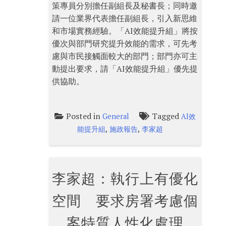
策專員分別擔任副組長及秘書長；同時邀
請一位業界代表擔任副組長，引入新思維
和市場實務經驗。「AI效能提升組」將按
優次與部門研究提升效能的需求，可先考
慮與市民接觸面較大的部門；部門亦可主
動提出要求，請「AI效能提升組」優先提
供協助。
Posted in
Tagged
General
AI效
,
,
能提升組
施政報告
李家超
李家超：執行上有優化
空間 要求房署考慮個
案特質人性化處理