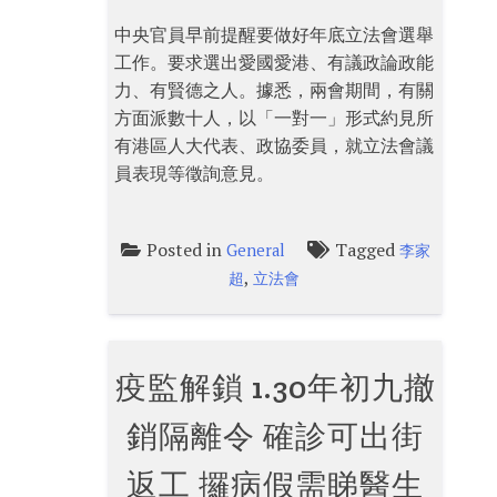
中央官員早前提醒要做好年底立法會選舉
工作。要求選出愛國愛港、有議政論政能
力、有賢德之人。據悉，兩會期間，有關
方面派數十人，以「一對一」形式約見所
有港區人大代表、政協委員，就立法會議
員表現等徵詢意見。
Posted in
Tagged
General
李家
,
超
立法會
疫監解鎖 1.30年初九撤
銷隔離令 確診可出街
返工 攞病假需睇醫生