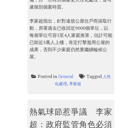
慮個別個案特質。
李家超指出，針對違規公屋住戶而採取行
動，房署過去已收回近9000個單位，以
每個單位可容3至4人家庭推算，估計可能
已助近3萬人上樓，肯定打擊濫用公屋的
成果，否則不少家庭仍然要繼續輪候公
屋。
Posted in
Tagged
General
人性
,
化處理
李家超
熱氣球節惹爭議 李家
超：政府監管角色必須