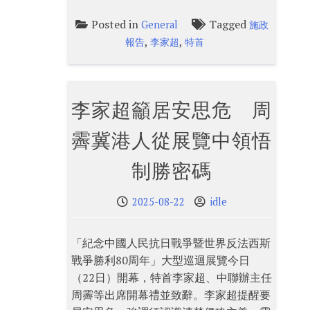
Posted in
Tagged
General
施政
,
,
報告
李家超
特首
李家超籲居安思危 周
霽冀港人從展覽中領悟
制勝密碼
2025-08-22
idle
「紀念中國人民抗日戰爭暨世界反法西斯
戰爭勝利80周年」大型巡迴展覽今日
（22日）開幕，特首李家超、中聯辦主任
周霽等出席開幕禮並致辭。李家超提醒要