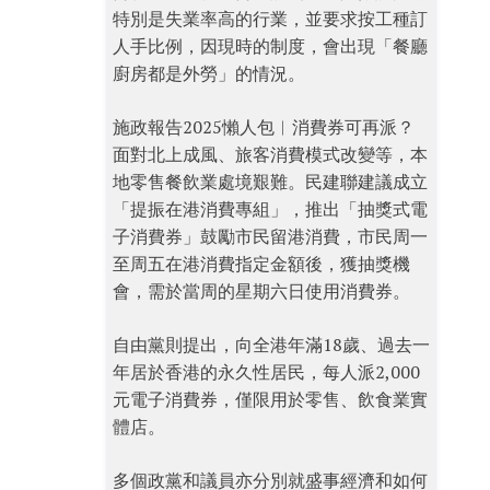
特別是失業率高的行業，並要求按工種訂
人手比例，因現時的制度，會出現「餐廳
廚房都是外勞」的情況。
施政報告2025懶人包︱消費券可再派？
面對北上成風、旅客消費模式改變等，本
地零售餐飲業處境艱難。民建聯建議成立
「提振在港消費專組」，推出「抽獎式電
子消費券」鼓勵市民留港消費，市民周一
至周五在港消費指定金額後，獲抽獎機
會，需於當周的星期六日使用消費券。
自由黨則提出，向全港年滿18歲、過去一
年居於香港的永久性居民，每人派2,000
元電子消費券，僅限用於零售、飲食業實
體店。
多個政黨和議員亦分別就盛事經濟和如何