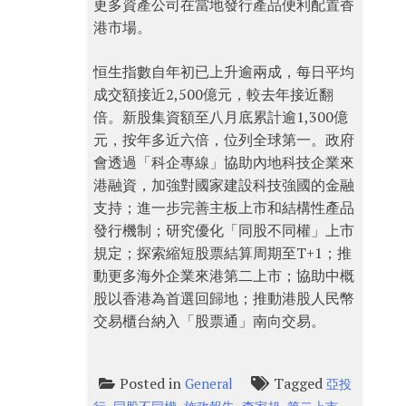
更多資產公司在當地發行產品便利配置香
港市場。
恒生指數自年初已上升逾兩成，每日平均
成交額接近2,500億元，較去年接近翻
倍。新股集資額至八月底累計逾1,300億
元，按年多近六倍，位列全球第一。政府
會透過「科企專線」協助內地科技企業來
港融資，加強對國家建設科技強國的金融
支持；進一步完善主板上市和結構性產品
發行機制；研究優化「同股不同權」上市
規定；探索縮短股票結算周期至T+1；推
動更多海外企業來港第二上市；協助中概
股以香港為首選回歸地；推動港股人民幣
交易櫃台納入「股票通」南向交易。
Posted in
Tagged
General
亞投