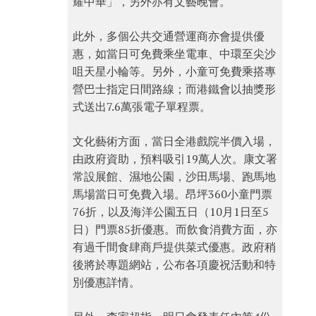
耀中華」，另外亦有文藝晚會。
此外，多個公共交通營運商亦會提供優
惠，如當日可免費乘坐電車、中環至尖沙
咀天星小輪等。另外，小童可免費乘搭專
營巴士指定日間路線；而港鐵會以抽獎形
式送出7.6萬張電子單程票。
文化藝術方面，當日全港戲院半價入場，
由政府資助，預料吸引19萬人次。康文署
常設展館、濕地公園，沙田馬場、跑馬地
馬場當日可免費入場。昂坪360小童門票
76折，以及海洋公園五日（10月1日至5
日）門票85折優惠。而飲食消費方面，亦
有過千間食肆商戶提供菜式優惠。政府稍
後將於專題網站，公布各項慶祝活動和特
別優惠詳情。