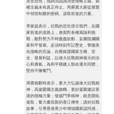
居安思危，強調須認識清楚侵略主義、霸
權主義未有真正停止。周霽冀大家從展覽
中領悟制勝的密碼、汲取前進的力量。
李家超表示，抗戰的悲壯啓示我們，在國
家前進的道路上，會面對各種風險和挑
戰，敵對勢力不時蠢蠢欲動，妄圖阻攔國
家和平發展。必須時刻牢記歷史，警惕美
化侵略的言論，自覺維護國家主權、安
全、發展利益，以偉大抗戰精神展示的決
心和勇氣，為和平構建人類命運共同體，
堅持不懈奮鬥。
周霽致辭時表示，要大力弘揚偉大抗戰精
神，高揚愛國主義旗幟，更好凝聚建設香
港的積極力量；發揚鬥爭精神，銳意開拓
進取，奮力書寫新的香江傳奇；講好抗戰
故事，引導香港青少年增強國家認同感，