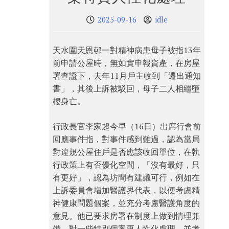
2025-09-16
idle
天水圍天恩邨一對精神病患母子被指13年
前申請公屋時，無如實申報資產，在房屋
署查證下，去年11月戶主收到「遷出通知
書」，其後上訴被駁回，母子二人相繼墮
樓身亡。
行政長官李家超今早（16日）出席行會前
回應事件指，對事件感到難過，認為當局
對違規公屋住戶是否應該收回單位，在執
行政策上有否優化空間，「沒有最好，只
有更好」，認為坊間有建議可行，例如在
上訴委員會增加醫護界代表，以便考慮精
神健康問題個案，並充分考慮醫護角度的
意見。他已要求房署在制度上做到情理兼
備，對一些特別個案更人性化處理，並考