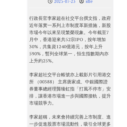
2025-07-23
idle
行政長官李家超在社交平台撰文指，政府
近年落實一系列上市制度革新措施，新股
市場今年以來呈現繁榮現象。今年截至7
月中，香港迎來共52宗IPO，按年增加
30%，共集資1240億港元，按年上升
590%，暫列全球第一，恒生指數期內亦
上升約25%。
李家超社交平台帳號亦上載影片引用港交
所 （00388） 主席唐家成、中銀國際證
券董事總經理龔臻虹指「打風不停市」安
排，讓香港市場進一步與國際接軌，提升
市場競爭力。
李家超稱，未來會持續完善上市制度、進
一步促進股票市場流動性，吸引全球更多