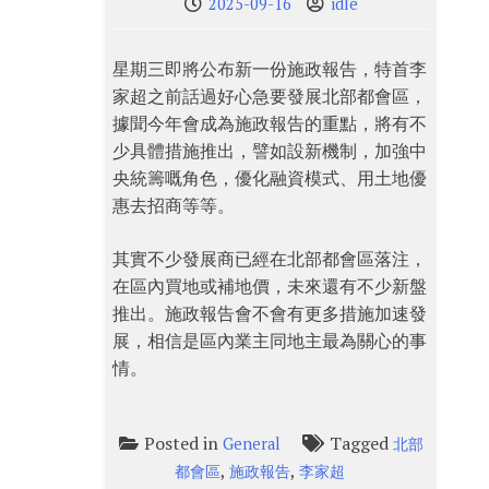
2025-09-16
idle
星期三即將公布新一份施政報告，特首李
家超之前話過好心急要發展北部都會區，
據聞今年會成為施政報告的重點，將有不
少具體措施推出，譬如設新機制，加強中
央統籌嘅角色，優化融資模式、用土地優
惠去招商等等。
其實不少發展商已經在北部都會區落注，
在區內買地或補地價，未來還有不少新盤
推出。施政報告會不會有更多措施加速發
展，相信是區內業主同地主最為關心的事
情。
Posted in
Tagged
General
北部
,
,
都會區
施政報告
李家超