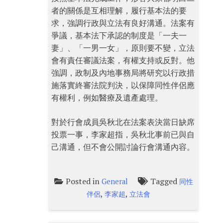
者的關係是互相理解，履行基本法的要
求，強調行政與立法有良好溝通。法案有
爭議，基本法下承認的制度是「一夫一
妻」、「一男一女」，原則要不變，立法
會有責任審議法案，有權支持或反對。他
強調，政制及內地事務局將研究以行政措
施落實終審法院判決，以保障同性伴侶應
有權利，例如醫療及遺產處理。
對於行會成員吳秋北在法案表決當日缺席
投票一事，李家超指，吳秋北事前已與自
己溝通，但不會公開討論行會溝通內容。
Posted in
Tagged
General
同性
,
,
伴侶
李家超
立法會