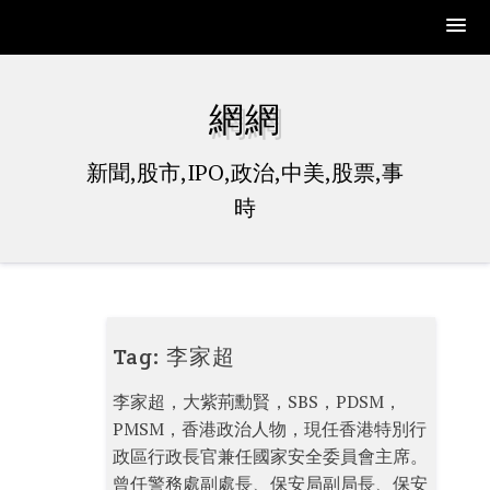
Skip
to
網網
content
新聞,股市,IPO,政治,中美,股票,事
時
Tag:
李家超
李家超，大紫荊勳賢，SBS，PDSM，
PMSM，香港政治人物，現任香港特別行
政區行政長官兼任國家安全委員會主席。
曾任警務處副處長、保安局副局長、保安