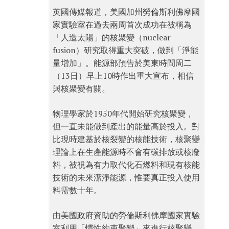
英國傳媒報道，美國加州勞倫斯利佛摩國
家實驗室在過去兩周首次成功在被稱為
「人造太陽」的核聚變（nuclear
fusion）研究取得重大突破，做到「淨能
量增加」。能源部預告於美東時間周二
（13日）早上10時作出重大宣布，相信
與核聚變有關。
物理學家於1950年代開始研究核聚變，
但一直未能做到產出的能量高於投入。對
比現時建基於核裂變的核能技術，核聚變
理論上在生產能源時不會有碳排放或核廢
料，被視為有力取代化石燃料和現有核能
技術的未來潔淨能源，惟要真正投入使用
料需數十年。
由美國政府資助的勞倫斯利佛摩國家實驗
室利用「慣性約束聚變」來進行核聚變，