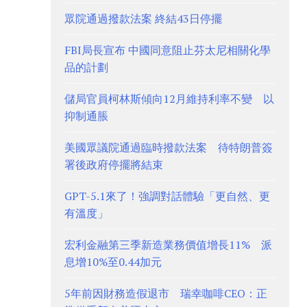
眾院通過撥款法案 終結43日停擺
FBI局長宣布 中國同意阻止芬太尼相關化學
品的計劃
儲局官員柯林斯傾向12月維持利率不變 以
抑制通脹
美國眾議院通過臨時撥款法案 待特朗普簽
署後政府停擺將結束
GPT-5.1來了！強調對話體驗「更自然、更
有溫度」
宏利金融第三季新造業務價值增長11% 派
息增10%至0.44加元
5年前因財務造假退市 瑞幸咖啡CEO：正