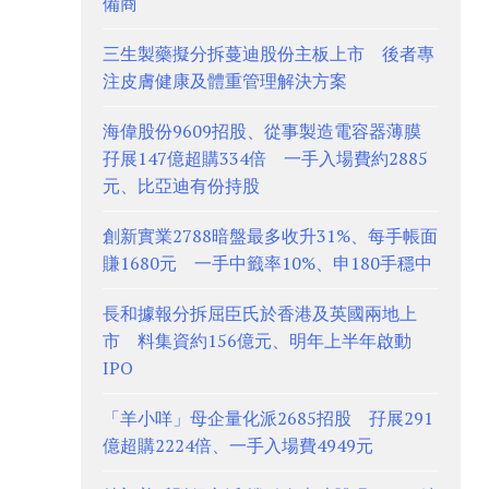
備商
三生製藥擬分拆蔓迪股份主板上市 後者專
注皮膚健康及體重管理解決方案
海偉股份9609招股、從事製造電容器薄膜
孖展147億超購334倍 一手入場費約2885
元、比亞迪有份持股
創新實業2788暗盤最多收升31%、每手帳面
賺1680元 一手中籤率10%、申180手穩中
長和據報分拆屈臣氏於香港及英國兩地上
市 料集資約156億元、明年上半年啟動
IPO
「羊小咩」母企量化派2685招股 孖展291
億超購2224倍、一手入場費4949元