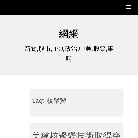
Skip
to
網網
content
新聞,股市,IPO,政治,中美,股票,事
時
Tag:
核聚變
美稱核聚變技術取得突