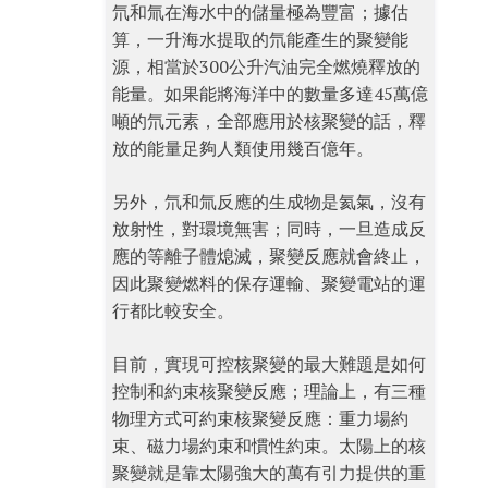
氘和氚在海水中的儲量極為豐富；據估
算，一升海水提取的氘能產生的聚變能
源，相當於300公升汽油完全燃燒釋放的
能量。如果能將海洋中的數量多達45萬億
噸的氘元素，全部應用於核聚變的話，釋
放的能量足夠人類使用幾百億年。
另外，氘和氚反應的生成物是氦氣，沒有
放射性，對環境無害；同時，一旦造成反
應的等離子體熄滅，聚變反應就會終止，
因此聚變燃料的保存運輸、聚變電站的運
行都比較安全。
目前，實現可控核聚變的最大難題是如何
控制和約束核聚變反應；理論上，有三種
物理方式可約束核聚變反應：重力場約
束、磁力場約束和慣性約束。太陽上的核
聚變就是靠太陽強大的萬有引力提供的重