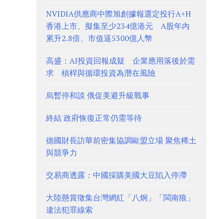
NVIDIA供應商中際旭創據報選定投行A+H
香港上市、擬集至少234億港元 A股年內
累升2.8倍、市值逼5300億人幣
高盛：AI投資回報成疑 企業應用落後於需
求 槓桿與循環投資為潛在風險
烏暫停和談 俄促美避升級戰事
終結 政府恢復正常仍需等待
德國財長訪華前密集協調歐盟立場 聚焦稀土
與競爭力
交易商透露：中國採購美國大豆陷入停滯
大陸懸賞徵集台灣網紅「八炯」「閩南狼」
違法犯罪線索