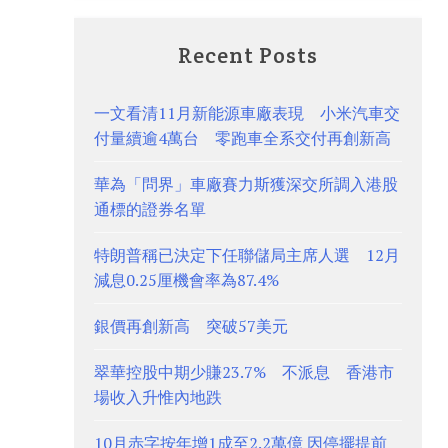
Recent Posts
一文看清11月新能源車廠表現 小米汽車交
付量續逾4萬台 零跑車全系交付再創新高
華為「問界」車廠賽力斯獲深交所調入港股
通標的證券名單
特朗普稱已決定下任聯儲局主席人選 12月
減息0.25厘機會率為87.4%
銀價再創新高 突破57美元
翠華控股中期少賺23.7% 不派息 香港市
場收入升惟內地跌
10月赤字按年增1成至2.2萬億 因停擺提前