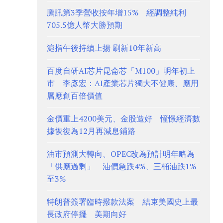
騰訊第3季營收按年增15% 經調整純利
705.5億人幣大勝預期
滬指午後持續上揚 刷新10年新高
百度自研AI芯片昆侖芯「M100」明年初上
市 李彥宏：AI產業芯片獨大不健康、應用
層應創百倍價值
金價重上4200美元、金股造好 憧憬經濟數
據恢復為12月再減息鋪路
油市預測大轉向、OPEC改為預計明年略為
「供應過剩」 油價急跌4%、三桶油跌1%
至3%
特朗普簽署臨時撥款法案 結束美國史上最
長政府停擺 美期向好