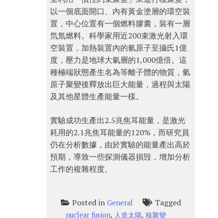
以一個底面開口、內有黃金塗層的環空裝
置，中心位置有一個燃料膠囊，裝有一層
氘氚燃料。科學家用近200束激光射入環
空裝置，加熱裝置內的氫原子至攝氏1億
度，壓力是地球大氣層的1,000億倍。這
種極端狀態產生名為等離子體的物質，氫
原子聚變後釋放出巨大能量，過程與太陽
及其他星體生產能量一樣。
實驗成功生產出2.5兆焦耳能量，是激光
耗用的2.1兆焦耳能量的120%，而研究員
仍在分析數據，由於實驗的能量產出高於
預期，導致一些探測儀器損毁，增加分析
工作的複雜程度。
Posted in
Tagged
General
,
,
nuclear fusion
人造太陽
核聚變