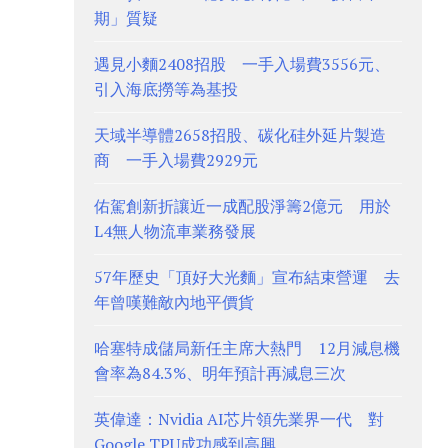
期」質疑
遇見小麵2408招股 一手入場費3556元、
引入海底撈等為基投
天域半導體2658招股、碳化硅外延片製造
商 一手入場費2929元
佑駕創新折讓近一成配股淨籌2億元 用於
L4無人物流車業務發展
57年歷史「頂好大光麵」宣布結束營運 去
年曾嘆難敵內地平價貨
哈塞特成儲局新任主席大熱門 12月減息機
會率為84.3%、明年預計再減息三次
英偉達：Nvidia AI芯片領先業界一代 對
Google TPU成功感到高興