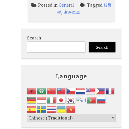
Posted in
Tagged
General
核聚
,
變
潔淨能源
Search
Search
Language