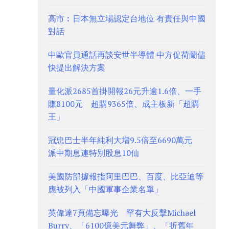
高市︰日本無立場認定台地位 有責任與中國
對話
中歐官員通話再談安世半導體 中方促荷蘭儘
快提出解決方案
量化派2685首掛開報26元升逾1.6倍、一手
賺8100元 超購9365倍、成主板新「超購
王」
冠忠巴士半年純利大增9.5倍至6690萬元
派中期息連特別股息10仙
美國防部據報指阿里巴巴、百度、比亞迪等
應被列入「中國軍事企業名單」
英偉達7頁備忘曝光 罕有大反擊Michael
Burry、「6100億美元舞弊」、「折舊年