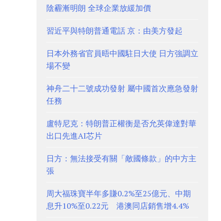
陰霾漸明朗 全球企業放緩加價
習近平與特朗普通電話 京：由美方發起
日本外務省官員晤中國駐日大使 日方強調立
場不變
神舟二十二號成功發射 屬中國首次應急發射
任務
盧特尼克：特朗普正權衡是否允英偉達對華
出口先進AI芯片
日方：無法接受有關「敵國條款」的中方主
張
周大福珠寶半年多賺0.2%至25億元、中期
息升10%至0.22元 港澳同店銷售增4.4%