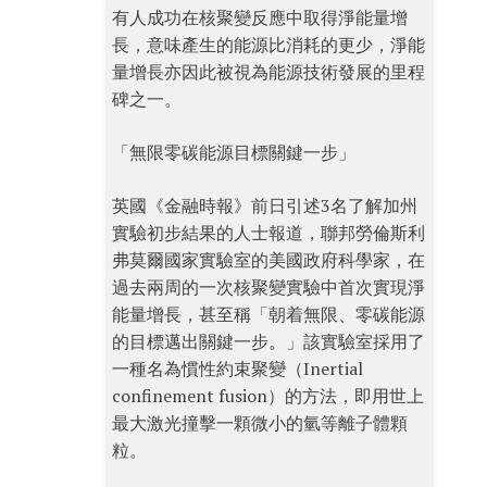
有人成功在核聚變反應中取得淨能量增
長，意味產生的能源比消耗的更少，淨能
量增長亦因此被視為能源技術發展的里程
碑之一。
「無限零碳能源目標關鍵一步」
英國《金融時報》前日引述3名了解加州
實驗初步結果的人士報道，聯邦勞倫斯利
弗莫爾國家實驗室的美國政府科學家，在
過去兩周的一次核聚變實驗中首次實現淨
能量增長，甚至稱「朝着無限、零碳能源
的目標邁出關鍵一步。」該實驗室採用了
一種名為慣性約束聚變（Inertial
confinement fusion）的方法，即用世上
最大激光撞擊一顆微小的氫等離子體顆
粒。