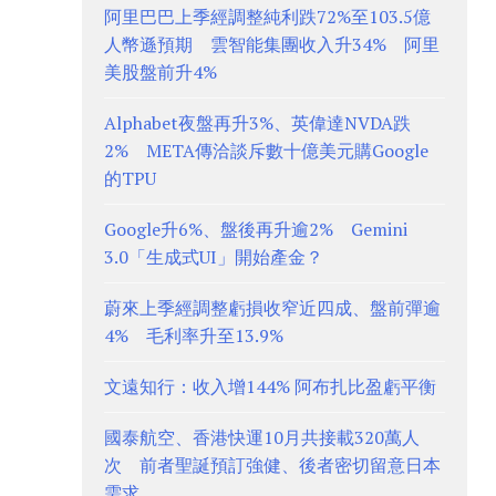
阿里巴巴上季經調整純利跌72%至103.5億
人幣遜預期 雲智能集團收入升34% 阿里
美股盤前升4%
Alphabet夜盤再升3%、英偉達NVDA跌
2% META傳洽談斥數十億美元購Google
的TPU
Google升6%、盤後再升逾2% Gemini
3.0「生成式UI」開始產金？
蔚來上季經調整虧損收窄近四成、盤前彈逾
4% 毛利率升至13.9%
文遠知行：收入增144% 阿布扎比盈虧平衡
國泰航空、香港快運10月共接載320萬人
次 前者聖誕預訂強健、後者密切留意日本
需求