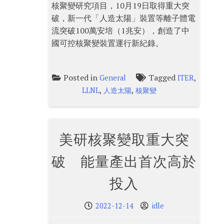
核聚變研究項目，10月19日取得重大突
破，新一代「人造太陽」裝置等離子體電
流突破100萬安培（1兆安），創造了中
國可控核聚變裝置運行新紀錄。
Posted in
Tagged
,
General
ITER
,
,
LLNL
人造太陽
核聚變
美研核聚變取重大突
破 能量產出首次高於
投入
2022-12-14
idle