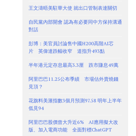
王文濤晤美駐華大使 就出口管制表達關切
自民黨內部開會 認為有必要同中方保持溝通
對話
彭博：美官員討論售中國H200高階AI芯
片 英偉達跌幅收窄 道指升493點
半年港元定存息最高3.3厘 跌市賺息49萬
阿里巴巴11.25公布季績 市場估外賣燒錢
見頂？
花旗料美滙指數3個月預測97.58 明年上半年
低見94
阿里巴巴股價曾大升近6% AI應用擬大改
版、加入電商功能 全面對標ChatGPT