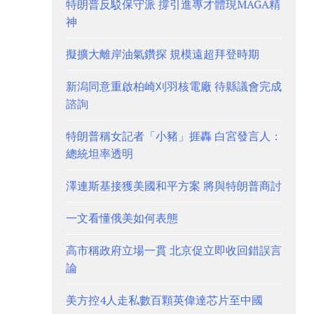
特朗普反駁保守派 撐引進專才體現MAGA精
神
擬擴大離岸油氣鑽探 規模遠超拜登時期
新潟同意重啟柏崎刈羽核電廠 待縣議會完成
諮詢
特朗普稱女記者「小豬」捱轟 白宮發言人：
總統坦率透明
澤連斯基接獲美國和平方案 將與特朗普商討
一文看懂俄美如何表態
高市稱政府立場一貫 北京促立即收回錯誤言
論
美方控4人走私數百顆英偉達芯片至中國