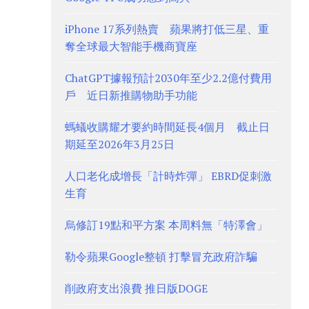
iPhone 17系列熱賣 蘋果將打低三星、重
奪全球最大智能手機商寶座
ChatGPT據報預計2030年至少2.2億付費用
戶 近日新推購物助手功能
螞蟻收購耀才要約時間延長4個月 截止日
期延至2026年3月25日
人口老化成增長「計時炸彈」 EBRD促刺激
生育
烏修訂19點和平方案 本周料無「特澤會」
勒令蘋果Google整頓 打擊冒充政府詐騙
削政府支出浪費 推日版DOGE