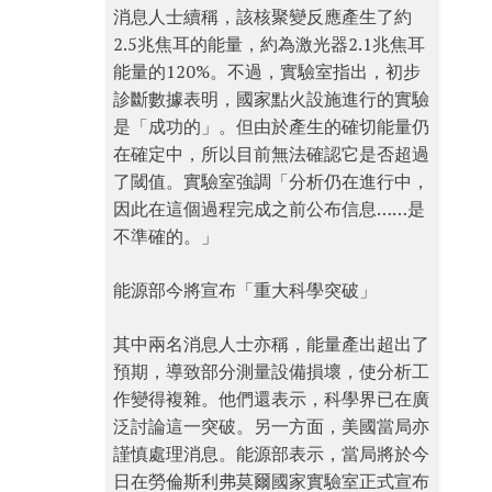
消息人士續稱，該核聚變反應產生了約
2.5兆焦耳的能量，約為激光器2.1兆焦耳
能量的120%。不過，實驗室指出，初步
診斷數據表明，國家點火設施進行的實驗
是「成功的」。但由於產生的確切能量仍
在確定中，所以目前無法確認它是否超過
了閾值。實驗室強調「分析仍在進行中，
因此在這個過程完成之前公布信息……是
不準確的。」
能源部今將宣布「重大科學突破」
其中兩名消息人士亦稱，能量產出超出了
預期，導致部分測量設備損壞，使分析工
作變得複雜。他們還表示，科學界已在廣
泛討論這一突破。另一方面，美國當局亦
謹慎處理消息。能源部表示，當局將於今
日在勞倫斯利弗莫爾國家實驗室正式宣布