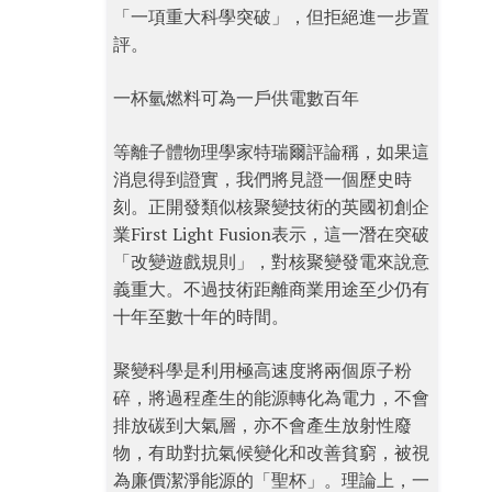
「一項重大科學突破」，但拒絕進一步置
評。
一杯氫燃料可為一戶供電數百年
等離子體物理學家特瑞爾評論稱，如果這
消息得到證實，我們將見證一個歷史時
刻。正開發類似核聚變技術的英國初創企
業First Light Fusion表示，這一潛在突破
「改變遊戲規則」，對核聚變發電來說意
義重大。不過技術距離商業用途至少仍有
十年至數十年的時間。
聚變科學是利用極高速度將兩個原子粉
碎，將過程產生的能源轉化為電力，不會
排放碳到大氣層，亦不會產生放射性廢
物，有助對抗氣候變化和改善貧窮，被視
為廉價潔淨能源的「聖杯」。理論上，一