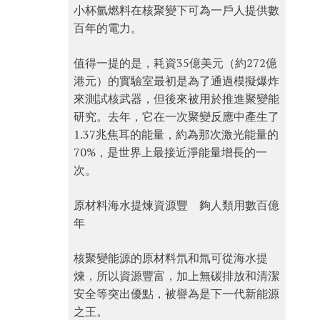
小杯氫燃料在核聚變下可為一戶人提供數
百年的電力。
值得一提的是，耗資35億美元（約272億
港元）的實驗室最初是為了通過模擬爆炸
來測試核武器，但後來被用於推進聚變能
研究。去年，它在一次聚變反應中產生了
1.37兆焦耳的能量，約為那次激光能量的
70%，是世界上最接近淨能量增長的一
次。
原材料海水提煉資源豐 夠人類用數百億
年
核聚變能源的原材料氘和氚可從海水提
煉，所以資源豐富，加上無碳排放和清潔
安全等突出優點，被譽為是下一代新能源
之王。