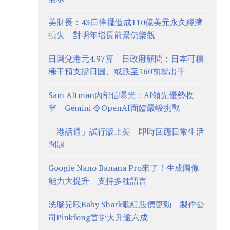
美財長：43日停擺造成110億美元永久經濟
損失 對明年增長前景仍樂觀
日圓兌港元4.97算 日政府顧問：日本可積
極干預支撐日圓、或跌至160前就出手
Sam Altman內部信曝光：AI領先優勢收
窄 Gemini 令OpenAI面臨嚴峻挑戰
「港話通」試行版上架 即時回應日常生活
問題
Google Nano Banana Pro來了！生成圖像
能力大提升 支持多種語言
洗腦兒歌Baby Shark歌紅股價更勁 製作公
司Pinkfong首掛大升逾六成