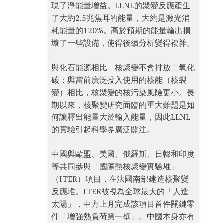
現了淨能量增益。LLNL的聚變反應產生
了大約2.5兆焦耳的能量，大約是激光消
耗能量的120%。高於預期的能量輸出損
壞了一些設備，使得後續分析變得複雜。
與化石能源相比，核聚變不會排放二氧化
碳；與當前廣泛投入使用的核能（核裂
變）相比，核聚變的核污染風險更小。長
期以來，核聚變研究面臨的重大難題是如
何讓釋出能量大於輸入能量，因此LLNL
的實驗引起科學界廣泛關注。
中國與歐盟、美國、俄羅斯、日韓和印度
等共同參與「國際熱核聚變實驗堆」
（ITER）項目，在法國南部建造核聚變
反應堆。ITER被視為全球最大的「人造
太陽」，中方上月完成該項目首件關鍵零
件「增強熱負荷第一壁」。中國本身亦有