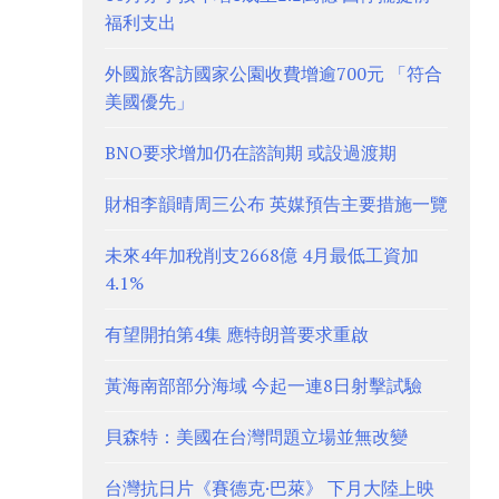
福利支出
外國旅客訪國家公園收費增逾700元 「符合
美國優先」
BNO要求增加仍在諮詢期 或設過渡期
財相李韻晴周三公布 英媒預告主要措施一覽
未來4年加稅削支2668億 4月最低工資加
4.1%
有望開拍第4集 應特朗普要求重啟
黃海南部部分海域 今起一連8日射擊試驗
貝森特：美國在台灣問題立場並無改變
台灣抗日片《賽德克·巴萊》 下月大陸上映