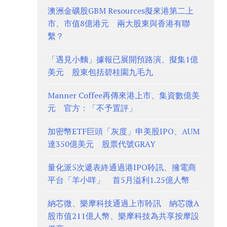
澳洲金礦股GBM Resources擬來港第二上
市、市值8億港元 兩大股東與香港有聯
繫？
「遇見小麵」據報已展開預路演、擬集1億
美元 股東包括碧桂園九毛九
Manner Coffee再傳來港上市、集資數億美
元 官方：「不予置評」
加密幣ETF巨頭「灰度」申美股IPO、AUM
達350億美元 股票代號GRAY
量化派5次遞表終通過港IPO聆訊、擁電商
平台「羊小咩」 首5月溢利1.25億人幣
納芯微、樂摩科技通過上市聆訊 納芯微A
股市值211億人幣、樂摩科技為共享按摩設