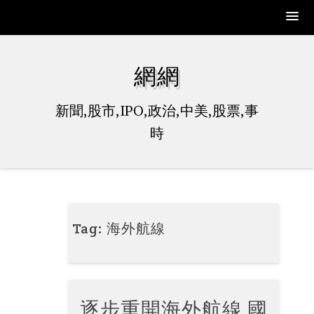
Skip
to
網網
content
新聞,股市,IPO,政治,中美,股票,事
時
Tag:
海外航線
逐步重開海外航線 國