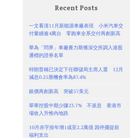
Recent Posts
一文看清11月新能源車廠表現 小米汽車交
付量續逾4萬台 零跑車全系交付再創新高
華為「問界」車廠賽力斯獲深交所調入港股
通標的證券名單
特朗普稱已決定下任聯儲局主席人選 12月
減息0.25厘機會率為87.4%
銀價再創新高 突破57美元
翠華控股中期少賺23.7% 不派息 香港市
場收入升惟內地跌
10月赤字按年增1成至2.2萬億 因停擺提前
福利支出