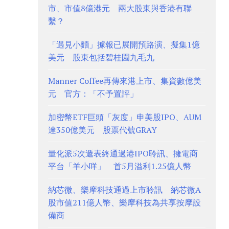
市、市值8億港元 兩大股東與香港有聯
繫？
「遇見小麵」據報已展開預路演、擬集1億
美元 股東包括碧桂園九毛九
Manner Coffee再傳來港上市、集資數億美
元 官方：「不予置評」
加密幣ETF巨頭「灰度」申美股IPO、AUM
達350億美元 股票代號GRAY
量化派5次遞表終通過港IPO聆訊、擁電商
平台「羊小咩」 首5月溢利1.25億人幣
納芯微、樂摩科技通過上市聆訊 納芯微A
股市值211億人幣、樂摩科技為共享按摩設
備商