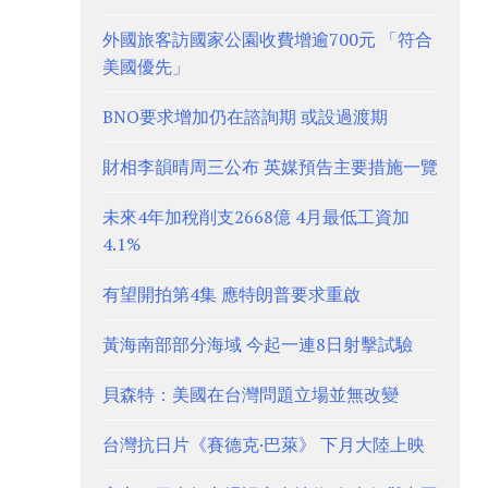
外國旅客訪國家公園收費增逾700元 「符合
美國優先」
BNO要求增加仍在諮詢期 或設過渡期
財相李韻晴周三公布 英媒預告主要措施一覽
未來4年加稅削支2668億 4月最低工資加
4.1%
有望開拍第4集 應特朗普要求重啟
黃海南部部分海域 今起一連8日射擊試驗
貝森特：美國在台灣問題立場並無改變
台灣抗日片《賽德克·巴萊》 下月大陸上映