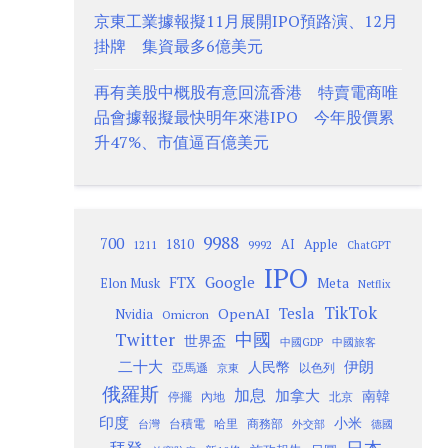
京東工業據報擬11月展開IPO預路演、12月
掛牌 集資最多6億美元
再有美股中概股有意回流香港 特賣電商唯
品會據報擬最快明年來港IPO 今年股價累
升47%、市值逼百億美元
9988
700
1810
AI
Apple
1211
9992
ChatGPT
IPO
Google
FTX
Meta
Elon Musk
Netflix
TikTok
Tesla
OpenAI
Nvidia
Omicron
Twitter
中國
世界盃
中國GDP
中國旅客
二十大
伊朗
人民幣
以色列
亞馬遜
京東
俄羅斯
加息
加拿大
南韓
內地
停擺
北京
印度
小米
台灣
台積電
哈里
商務部
外交部
德國