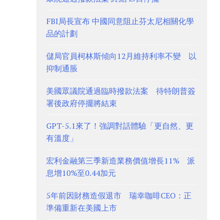
FBI局長宣布 中國同意阻止芬太尼相關化學
品的計劃
儲局官員柯林斯傾向12月維持利率不變 以
抑制通脹
美國眾議院通過臨時撥款法案 待特朗普簽
署後政府停擺將結束
GPT-5.1來了！強調對話體驗「更自然、更
有溫度」
宏利金融第三季新造業務價值增長11% 派
息增10%至0.44加元
5年前因財務造假退市 瑞幸咖啡CEO：正
準備重新在美國上市