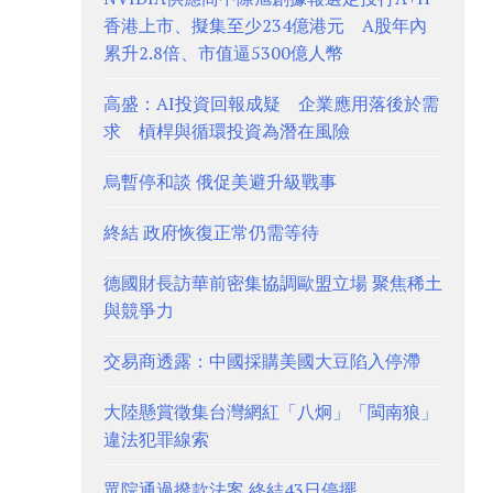
香港上市、擬集至少234億港元 A股年內
累升2.8倍、市值逼5300億人幣
高盛：AI投資回報成疑 企業應用落後於需
求 槓桿與循環投資為潛在風險
烏暫停和談 俄促美避升級戰事
終結 政府恢復正常仍需等待
德國財長訪華前密集協調歐盟立場 聚焦稀土
與競爭力
交易商透露：中國採購美國大豆陷入停滯
大陸懸賞徵集台灣網紅「八炯」「閩南狼」
違法犯罪線索
眾院通過撥款法案 終結43日停擺