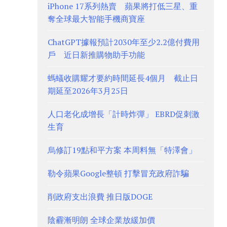
iPhone 17系列熱賣 蘋果將打低三星、重
奪全球最大智能手機商寶座
ChatGPT據報預計2030年至少2.2億付費用
戶 近日新推購物助手功能
螞蟻收購耀才要約時間延長4個月 截止日
期延至2026年3月25日
人口老化成增長「計時炸彈」 EBRD促刺激
生育
烏修訂19點和平方案 本周料無「特澤會」
勒令蘋果Google整頓 打擊冒充政府詐騙
削政府支出浪費 推日版DOGE
陰霾漸明朗 全球企業放緩加價