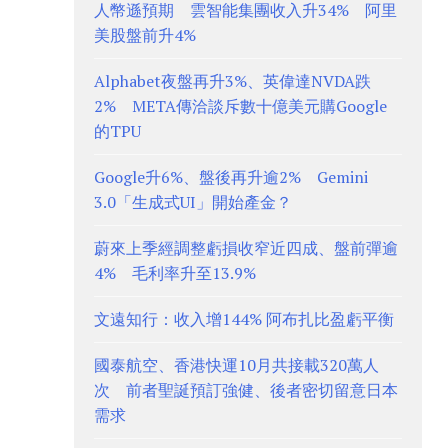
人幣遜預期 雲智能集團收入升34% 阿里
美股盤前升4%
Alphabet夜盤再升3%、英偉達NVDA跌
2% META傳洽談斥數十億美元購Google
的TPU
Google升6%、盤後再升逾2% Gemini
3.0「生成式UI」開始產金？
蔚來上季經調整虧損收窄近四成、盤前彈逾
4% 毛利率升至13.9%
文遠知行：收入增144% 阿布扎比盈虧平衡
國泰航空、香港快運10月共接載320萬人
次 前者聖誕預訂強健、後者密切留意日本
需求