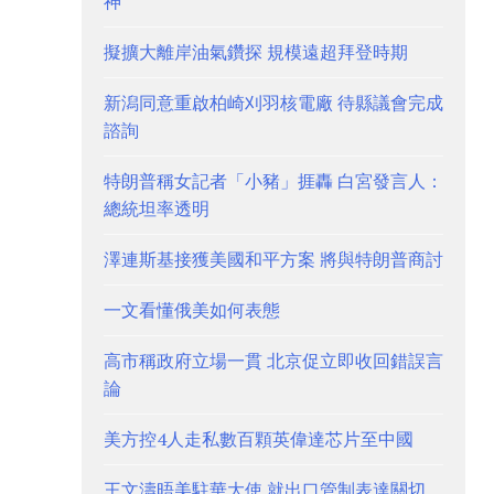
神
擬擴大離岸油氣鑽探 規模遠超拜登時期
新潟同意重啟柏崎刈羽核電廠 待縣議會完成
諮詢
特朗普稱女記者「小豬」捱轟 白宮發言人：
總統坦率透明
澤連斯基接獲美國和平方案 將與特朗普商討
一文看懂俄美如何表態
高市稱政府立場一貫 北京促立即收回錯誤言
論
美方控4人走私數百顆英偉達芯片至中國
王文濤晤美駐華大使 就出口管制表達關切