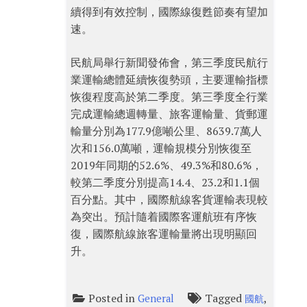
續得到有效控制，國際線復甦節奏有望加
速。
民航局舉行新聞發佈會，第三季度民航行
業運輸總體延續恢復勢頭，主要運輸指標
恢復程度高於第二季度。第三季度全行業
完成運輸總週轉量、旅客運輸量、貨郵運
輸量分別為177.9億噸公里、8639.7萬人
次和156.0萬噸，運輸規模分別恢復至
2019年同期的52.6%、49.3%和80.6%，
較第二季度分別提高14.4、23.2和1.1個
百分點。其中，國際航線客貨運輸表現較
為突出。預計隨着國際客運航班有序恢
復，國際航線旅客運輸量將出現明顯回
升。
Posted in
Tagged
,
General
國航