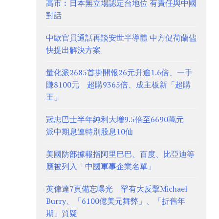
高市︰日本無立場認定台地位 有責任與中國
對話
中歐官員通話再談安世半導體 中方促荷蘭儘
快提出解決方案
量化派2685首掛開報26元升逾1.6倍、一手
賺8100元 超購9365倍、成主板新「超購
王」
冠忠巴士半年純利大增9.5倍至6690萬元
派中期息連特別股息10仙
美國防部據報指阿里巴巴、百度、比亞迪等
應被列入「中國軍事企業名單」
英偉達7頁備忘曝光 罕有大反擊Michael
Burry、「6100億美元舞弊」、「折舊年
期」質疑