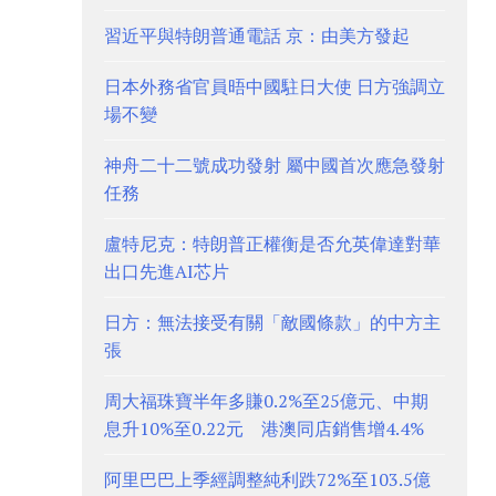
習近平與特朗普通電話 京：由美方發起
日本外務省官員晤中國駐日大使 日方強調立
場不變
神舟二十二號成功發射 屬中國首次應急發射
任務
盧特尼克：特朗普正權衡是否允英偉達對華
出口先進AI芯片
日方：無法接受有關「敵國條款」的中方主
張
周大福珠寶半年多賺0.2%至25億元、中期
息升10%至0.22元 港澳同店銷售增4.4%
阿里巴巴上季經調整純利跌72%至103.5億