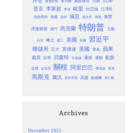
日本
拜登
施政報告
日圓
新10條
放寬防疫
歐盟
普京
李家超
比亞迪
江澤民
李強
減息
滙豐
泡泡瑪特
泰國
深圳
港股
港交所
特朗普
烏克蘭
澤連斯基
澳門
王毅
習近平
美國
稀土
白宮
罷工
美團
聯儲局
蘋果
英國
英偉達
芯片
華為
貝森特
裁員
配股
通脹
訪華
通關
辛偉誠
關稅
阿里巴巴
金價
金管局
香港
陳茂波
馬斯克
騰訊
高盛
高市早苗
鮑威爾
黃仁勳
Archives
December 2025