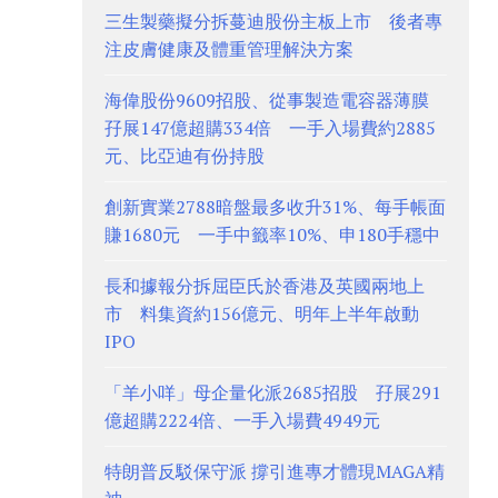
三生製藥擬分拆蔓迪股份主板上市 後者專
注皮膚健康及體重管理解決方案
海偉股份9609招股、從事製造電容器薄膜
孖展147億超購334倍 一手入場費約2885
元、比亞迪有份持股
創新實業2788暗盤最多收升31%、每手帳面
賺1680元 一手中籤率10%、申180手穩中
長和據報分拆屈臣氏於香港及英國兩地上
市 料集資約156億元、明年上半年啟動
IPO
「羊小咩」母企量化派2685招股 孖展291
億超購2224倍、一手入場費4949元
特朗普反駁保守派 撐引進專才體現MAGA精