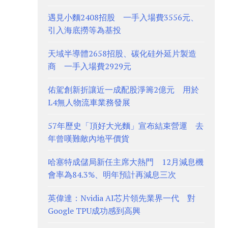
遇見小麵2408招股 一手入場費3556元、
引入海底撈等為基投
天域半導體2658招股、碳化硅外延片製造
商 一手入場費2929元
佑駕創新折讓近一成配股淨籌2億元 用於
L4無人物流車業務發展
57年歷史「頂好大光麵」宣布結束營運 去
年曾嘆難敵內地平價貨
哈塞特成儲局新任主席大熱門 12月減息機
會率為84.3%、明年預計再減息三次
英偉達：Nvidia AI芯片領先業界一代 對
Google TPU成功感到高興