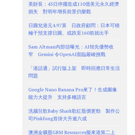
美財長：43日停擺造成110億美元永久經濟
損失 對明年增長前景仍樂觀
日圓兌港元4.97算 日政府顧問：日本可積
極干預支撐日圓、或跌至160前就出手
Sam Altman內部信曝光：AI領先優勢收
窄 Gemini 令OpenAI面臨嚴峻挑戰
「港話通」試行版上架 即時回應日常生活
問題
Google Nano Banana Pro來了！生成圖像
能力大提升 支持多種語言
洗腦兒歌Baby Shark歌紅股價更勁 製作公
司Pinkfong首掛大升逾六成
澳洲金礦股GBM Resources擬來港第二上