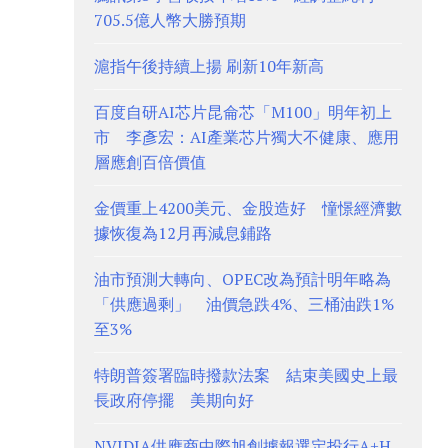
705.5億人幣大勝預期
滬指午後持續上揚 刷新10年新高
百度自研AI芯片昆侖芯「M100」明年初上
市 李彥宏：AI產業芯片獨大不健康、應用
層應創百倍價值
金價重上4200美元、金股造好 憧憬經濟數
據恢復為12月再減息鋪路
油市預測大轉向、OPEC改為預計明年略為
「供應過剩」 油價急跌4%、三桶油跌1%
至3%
特朗普簽署臨時撥款法案 結束美國史上最
長政府停擺 美期向好
NVIDIA供應商中際旭創據報選定投行A+H