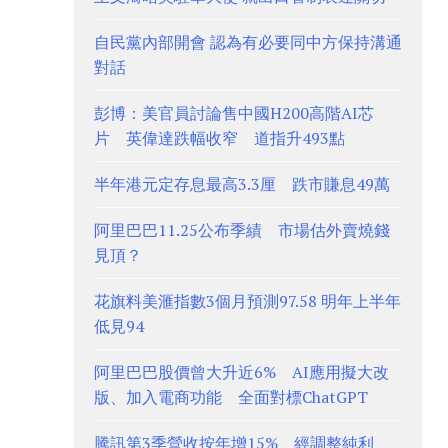
自民黨內部開會 認為有必要同中方保持溝通
對話
彭博：美官員討論售中國H200高階AI芯
片 英偉達跌幅收窄 道指升493點
半年港元定存息最高3.3厘 跌市賺息49萬
阿里巴巴11.25公布季績 市場估外賣燒錢
見頂？
花旗料美滙指數3個月預測97.58 明年上半年
低見94
阿里巴巴股價曾大升近6% AI應用擬大改
版、加入電商功能 全面對標ChatGPT
騰訊第3季營收按年增15% 經調整純利