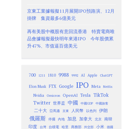
京東工業據報擬11月展開IPO預路演、12月
掛牌 集資最多6億美元
再有美股中概股有意回流香港 特賣電商唯
品會據報擬最快明年來港IPO 今年股價累
升47%、市值逼百億美元
9988
700
1810
AI
Apple
1211
9992
ChatGPT
IPO
Google
FTX
Meta
Elon Musk
Netflix
TikTok
Tesla
OpenAI
Nvidia
Omicron
Twitter
中國
世界盃
中國GDP
中國旅客
二十大
伊朗
人民幣
以色列
亞馬遜
京東
俄羅斯
加息
加拿大
南韓
內地
停擺
北京
印度
小米
台灣
台積電
哈里
商務部
外交部
德國