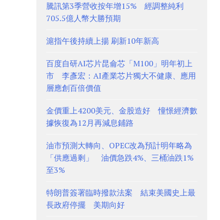
騰訊第3季營收按年增15% 經調整純利
705.5億人幣大勝預期
滬指午後持續上揚 刷新10年新高
百度自研AI芯片昆侖芯「M100」明年初上
市 李彥宏：AI產業芯片獨大不健康、應用
層應創百倍價值
金價重上4200美元、金股造好 憧憬經濟數
據恢復為12月再減息鋪路
油市預測大轉向、OPEC改為預計明年略為
「供應過剩」 油價急跌4%、三桶油跌1%
至3%
特朗普簽署臨時撥款法案 結束美國史上最
長政府停擺 美期向好