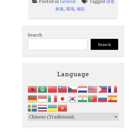
Posted in
Tagged
General
深港
,
,
旅遊
羅湖
補貼
Search
Search
Language