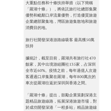
大重點任務和十條扶持舉措（以下簡稱
「羅湖十條」），將依託旅行社總部集聚
優勢和毗鄰口岸流量優勢，打造優質旅遊
企業總部聚集地，灣區旅遊集散地和旅遊
消費目的地。
旅行社開發深港游路線吸客 最高獲50萬
扶持
據統計，截至目前，羅湖共有旅行社470
餘家，其中出境游組團社135家，占深圳
全市近60%。疫情之前，每年過億人次遊
客通過口岸集聚在羅湖，每年800萬次的
車次從羅湖往返於深圳與香港之間。
「羅湖十條」提出，鼓勵企業策劃深港主
題精品旅遊線路，拓展深港旅遊市場，對
於成功開發深港「一程多站」精品旅遊線