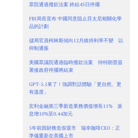
眾院通過撥款法案 終結43日停擺
FBI局長宣布 中國同意阻止芬太尼相關化學
品的計劃
儲局官員柯林斯傾向12月維持利率不變 以
抑制通脹
美國眾議院通過臨時撥款法案 待特朗普簽
署後政府停擺將結束
GPT-5.1來了！強調對話體驗「更自然、更
有溫度」
宏利金融第三季新造業務價值增長11% 派
息增10%至0.44加元
5年前因財務造假退市 瑞幸咖啡CEO：正
準備重新在美國上市