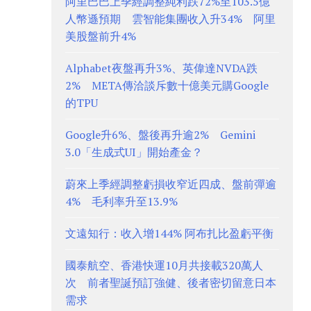
阿里巴巴上季經調整純利跌72%至103.5億
人幣遜預期 雲智能集團收入升34% 阿里
美股盤前升4%
Alphabet夜盤再升3%、英偉達NVDA跌
2% META傳洽談斥數十億美元購Google
的TPU
Google升6%、盤後再升逾2% Gemini
3.0「生成式UI」開始產金？
蔚來上季經調整虧損收窄近四成、盤前彈逾
4% 毛利率升至13.9%
文遠知行：收入增144% 阿布扎比盈虧平衡
國泰航空、香港快運10月共接載320萬人
次 前者聖誕預訂強健、後者密切留意日本
需求