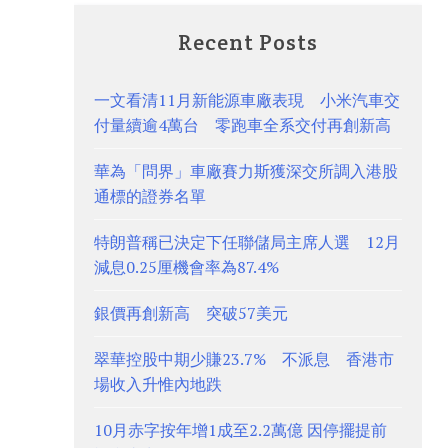
Recent Posts
一文看清11月新能源車廠表現 小米汽車交
付量續逾4萬台 零跑車全系交付再創新高
華為「問界」車廠賽力斯獲深交所調入港股
通標的證券名單
特朗普稱已決定下任聯儲局主席人選 12月
減息0.25厘機會率為87.4%
銀價再創新高 突破57美元
翠華控股中期少賺23.7% 不派息 香港市
場收入升惟內地跌
10月赤字按年增1成至2.2萬億 因停擺提前