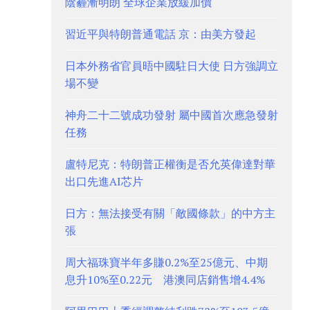
陰霾漸明朗 全球企業放緩加價
習近平與特朗普通電話 京：由美方發起
日本外務省官員晤中國駐日大使 日方強調立
場不變
神舟二十二號成功發射 屬中國首次應急發射
任務
盧特尼克：特朗普正權衡是否允英偉達對華
出口先進AI芯片
日方：無法接受有關「敵國條款」的中方主
張
周大福珠寶半年多賺0.2%至25億元、中期
息升10%至0.22元 港澳同店銷售增4.4%