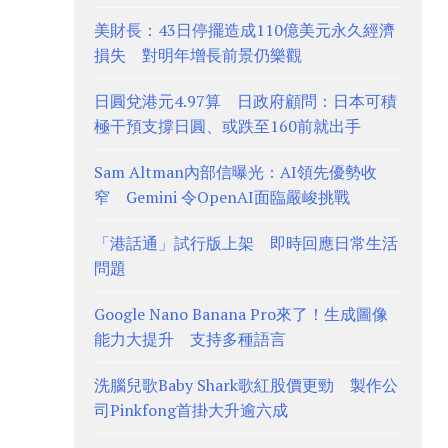
美財長：43日停擺造成110億美元永久經濟
損失 對明年增長前景仍樂觀
日圓兌港元4.97算 日政府顧問：日本可積
極干預支撐日圓、或跌至160前就出手
Sam Altman內部信曝光：AI領先優勢收
窄 Gemini 令OpenAI面臨嚴峻挑戰
「港話通」試行版上架 即時回應日常生活
問題
Google Nano Banana Pro來了！生成圖像
能力大提升 支持多種語言
洗腦兒歌Baby Shark歌紅股價更勁 製作公
司Pinkfong首掛大升逾六成