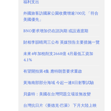
福利支出
外國旅客訪國家公園收費增逾700元 「符合
美國優先」
BNO要求增加仍在諮詢期 或設過渡期
財相李韻晴周三公布 英媒預告主要措施一覽
未來4年加稅削支2668億 4月最低工資加
4.1%
有望開拍第4集 應特朗普要求重啟
黃海南部部分海域 今起一連8日射擊試驗
貝森特：美國在台灣問題立場並無改變
台灣抗日片《賽德克·巴萊》 下月大陸上映