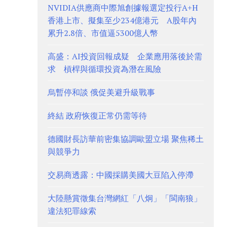
NVIDIA供應商中際旭創據報選定投行A+H
香港上市、擬集至少234億港元 A股年內
累升2.8倍、市值逼5300億人幣
高盛：AI投資回報成疑 企業應用落後於需
求 槓桿與循環投資為潛在風險
烏暫停和談 俄促美避升級戰事
終結 政府恢復正常仍需等待
德國財長訪華前密集協調歐盟立場 聚焦稀土
與競爭力
交易商透露：中國採購美國大豆陷入停滯
大陸懸賞徵集台灣網紅「八炯」「閩南狼」
違法犯罪線索