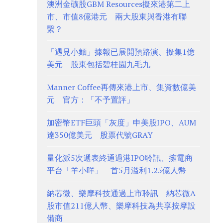
澳洲金礦股GBM Resources擬來港第二上
市、市值8億港元 兩大股東與香港有聯
繫？
「遇見小麵」據報已展開預路演、擬集1億
美元 股東包括碧桂園九毛九
Manner Coffee再傳來港上市、集資數億美
元 官方：「不予置評」
加密幣ETF巨頭「灰度」申美股IPO、AUM
達350億美元 股票代號GRAY
量化派5次遞表終通過港IPO聆訊、擁電商
平台「羊小咩」 首5月溢利1.25億人幣
納芯微、樂摩科技通過上市聆訊 納芯微A
股市值211億人幣、樂摩科技為共享按摩設
備商