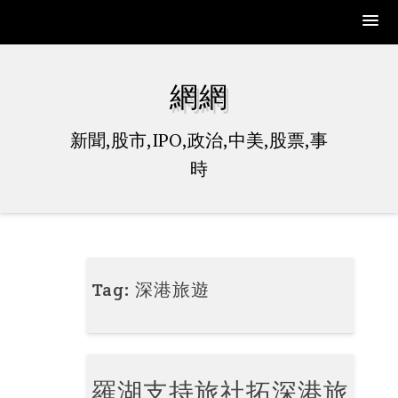
Skip
to
網網
content
新聞,股市,IPO,政治,中美,股票,事
時
Tag:
深港旅遊
羅湖支持旅社拓深港旅