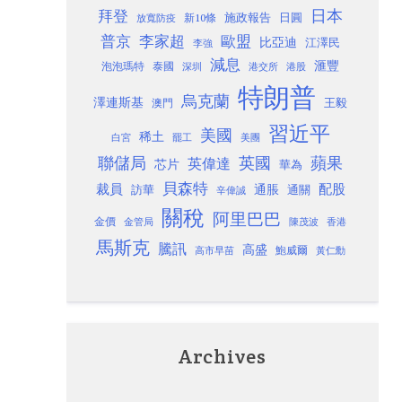
日本
拜登
施政報告
日圓
新10條
放寬防疫
歐盟
普京
李家超
比亞迪
江澤民
李強
減息
滙豐
泡泡瑪特
泰國
深圳
港股
港交所
特朗普
烏克蘭
澤連斯基
澳門
王毅
習近平
美國
稀土
白宮
罷工
美團
聯儲局
蘋果
英國
英偉達
芯片
華為
貝森特
裁員
配股
通脹
訪華
通關
辛偉誠
關稅
阿里巴巴
金價
金管局
香港
陳茂波
馬斯克
騰訊
高盛
高市早苗
鮑威爾
黃仁勳
Archives