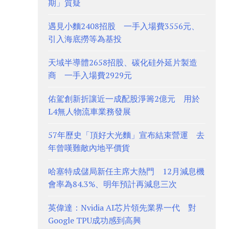
期」質疑
遇見小麵2408招股 一手入場費3556元、
引入海底撈等為基投
天域半導體2658招股、碳化硅外延片製造
商 一手入場費2929元
佑駕創新折讓近一成配股淨籌2億元 用於
L4無人物流車業務發展
57年歷史「頂好大光麵」宣布結束營運 去
年曾嘆難敵內地平價貨
哈塞特成儲局新任主席大熱門 12月減息機
會率為84.3%、明年預計再減息三次
英偉達：Nvidia AI芯片領先業界一代 對
Google TPU成功感到高興