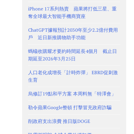
iPhone 17系列熱賣 蘋果將打低三星、重
奪全球最大智能手機商寶座
ChatGPT據報預計2030年至少2.2億付費用
戶 近日新推購物助手功能
螞蟻收購耀才要約時間延長4個月 截止日
期延至2026年3月25日
人口老化成增長「計時炸彈」 EBRD促刺激
生育
烏修訂19點和平方案 本周料無「特澤會」
勒令蘋果Google整頓 打擊冒充政府詐騙
削政府支出浪費 推日版DOGE