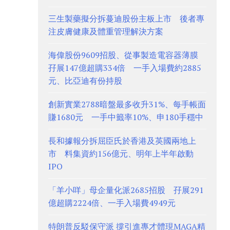
三生製藥擬分拆蔓迪股份主板上市 後者專
注皮膚健康及體重管理解決方案
海偉股份9609招股、從事製造電容器薄膜
孖展147億超購334倍 一手入場費約2885
元、比亞迪有份持股
創新實業2788暗盤最多收升31%、每手帳面
賺1680元 一手中籤率10%、申180手穩中
長和據報分拆屈臣氏於香港及英國兩地上
市 料集資約156億元、明年上半年啟動
IPO
「羊小咩」母企量化派2685招股 孖展291
億超購2224倍、一手入場費4949元
特朗普反駁保守派 撐引進專才體現MAGA精