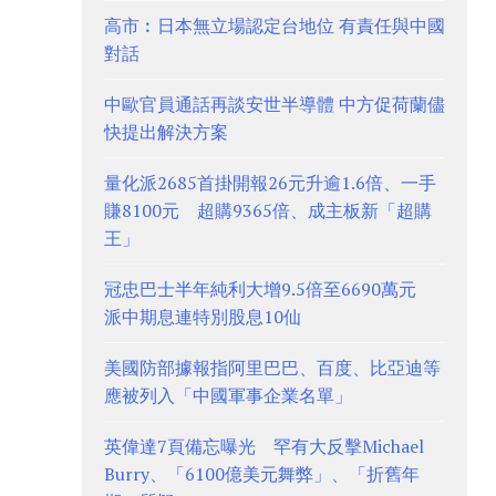
高市︰日本無立場認定台地位 有責任與中國
對話
中歐官員通話再談安世半導體 中方促荷蘭儘
快提出解決方案
量化派2685首掛開報26元升逾1.6倍、一手
賺8100元 超購9365倍、成主板新「超購
王」
冠忠巴士半年純利大增9.5倍至6690萬元
派中期息連特別股息10仙
美國防部據報指阿里巴巴、百度、比亞迪等
應被列入「中國軍事企業名單」
英偉達7頁備忘曝光 罕有大反擊Michael
Burry、「6100億美元舞弊」、「折舊年