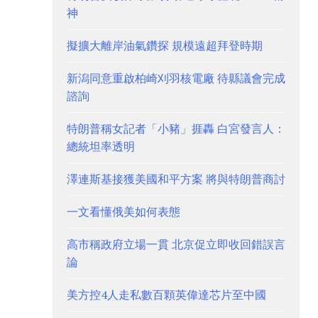
神
擬擴大離岸油氣鑽探 規模遠超拜登時期
新潟同意重啟柏崎刈羽核電廠 待縣議會完成
諮詢
特朗普稱女記者「小豬」捱轟 白宮發言人：
總統坦率透明
澤連斯基接獲美國和平方案 將與特朗普商討
一文看懂俄美如何表態
高市稱政府立場一貫 北京促立即收回錯誤言
論
美方控4人走私數百顆英偉達芯片至中國