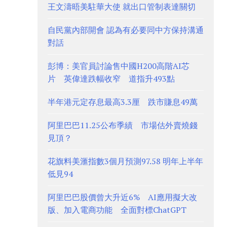
王文濤晤美駐華大使 就出口管制表達關切
自民黨內部開會 認為有必要同中方保持溝通
對話
彭博：美官員討論售中國H200高階AI芯
片 英偉達跌幅收窄 道指升493點
半年港元定存息最高3.3厘 跌市賺息49萬
阿里巴巴11.25公布季績 市場估外賣燒錢
見頂？
花旗料美滙指數3個月預測97.58 明年上半年
低見94
阿里巴巴股價曾大升近6% AI應用擬大改
版、加入電商功能 全面對標ChatGPT