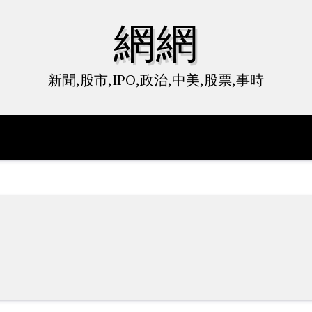
網網
新聞,股市,IPO,政治,中美,股票,事時