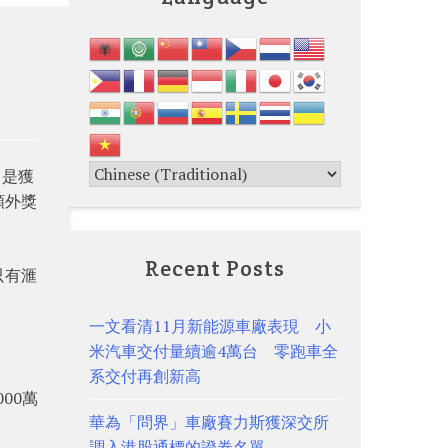
，是獲
額外獎
Recent Posts
只有滙
一文看清11月新能源車廠表現 小
米汽車交付量續逾4萬台 零跑車全
系交付再創新高
00萬
華為「問界」車廠賽力斯獲深交所
調入港股通標的證券名單