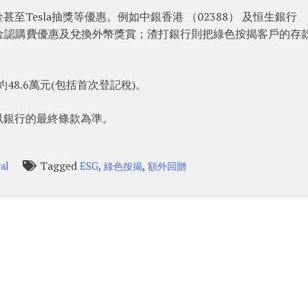
Tesla抽獎等優惠。例如中銀香港 （02388） 及恒生銀行
有基金認購費優惠及兌換外幣獎賞；渣打銀行則把綠色按揭客戶的存
值約48.6萬元(包括首次登記稅)。
以銀行的最終條款為準。
Tagged
,
,
al
ESG
綠色按揭
額外回贈