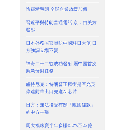
陰霾漸明朗 全球企業放緩加價
習近平與特朗普通電話 京：由美方
發起
日本外務省官員晤中國駐日大使 日
方強調立場不變
神舟二十二號成功發射 屬中國首次
應急發射任務
盧特尼克：特朗普正權衡是否允英
偉達對華出口先進AI芯片
日方：無法接受有關「敵國條款」
的中方主張
周大福珠寶半年多賺0.2%至25億