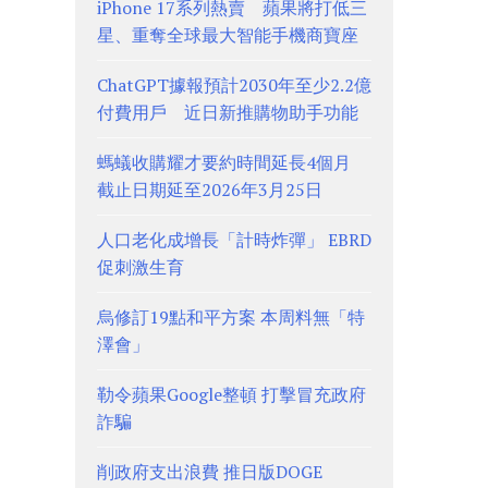
iPhone 17系列熱賣 蘋果將打低三
星、重奪全球最大智能手機商寶座
ChatGPT據報預計2030年至少2.2億
付費用戶 近日新推購物助手功能
螞蟻收購耀才要約時間延長4個月
截止日期延至2026年3月25日
人口老化成增長「計時炸彈」 EBRD
促刺激生育
烏修訂19點和平方案 本周料無「特
澤會」
勒令蘋果Google整頓 打擊冒充政府
詐騙
削政府支出浪費 推日版DOGE