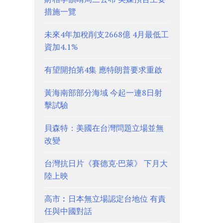
措施一覽
未來4年加稅削支2668億 4月最低工
資加4.1%
有望開拍第4集 應特朗普要求重啟
黃海南部部分海域 今起一連8日射
擊試驗
貝森特：美國在台灣問題立場並無
改變
台灣抗日片《賽德克·巴萊》 下月大
陸上映
高市︰日本無立場認定台地位 有責
任與中國對話