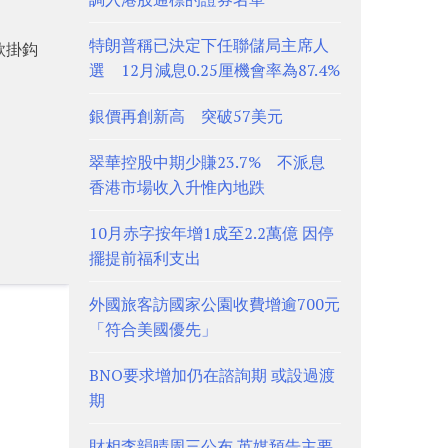
特朗普稱已決定下任聯儲局主席人
款掛鈎
選 12月減息0.25厘機會率為87.4%
銀價再創新高 突破57美元
翠華控股中期少賺23.7% 不派息
香港市場收入升惟內地跌
10月赤字按年增1成至2.2萬億 因停
擺提前福利支出
外國旅客訪國家公園收費增逾700元
「符合美國優先」
BNO要求增加仍在諮詢期 或設過渡
期
財相李韻晴周三公布 英媒預告主要