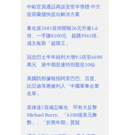
中歐官員通話再談安世半導體 中方
促荷蘭儘快提出解決方案
量化派2685首掛開報26元升逾1.6
倍、一手賺8100元 超購9365倍、
成主板新「超購王」
冠忠巴士半年純利大增9.5倍至6690
萬元 派中期息連特別股息10仙
美國防部據報指阿里巴巴、百度、
比亞迪等應被列入「中國軍事企業
名單」
英偉達7頁備忘曝光 罕有大反擊
Michael Burry、「6100億美元舞
弊」、「折舊年期」質疑