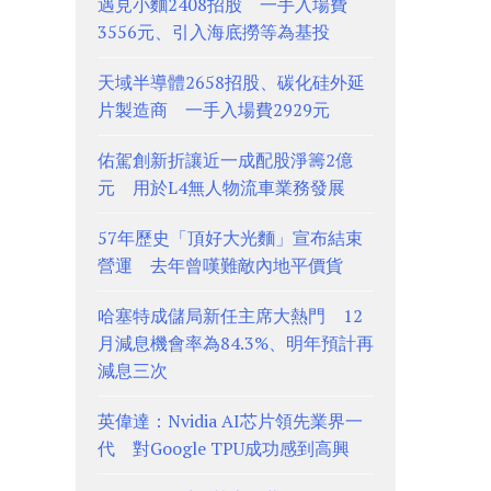
遇見小麵2408招股 一手入場費
3556元、引入海底撈等為基投
天域半導體2658招股、碳化硅外延
片製造商 一手入場費2929元
佑駕創新折讓近一成配股淨籌2億
元 用於L4無人物流車業務發展
57年歷史「頂好大光麵」宣布結束
營運 去年曾嘆難敵內地平價貨
哈塞特成儲局新任主席大熱門 12
月減息機會率為84.3%、明年預計再
減息三次
英偉達：Nvidia AI芯片領先業界一
代 對Google TPU成功感到高興