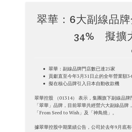
翠華：6大副線品牌
34% 擬
翠華：副線品牌門店數已達25家
貢獻直至今年3月31日止的全年營業額3
擬在核心品牌引入日本自動收款機
翠華控股 （01314） 表示，集團旗下副線品
「翠華」品牌，目前翠華共經營六大副線品牌
「From Seed to Wish」及「神鳥燒」。
據翠華控股中期業績公告，公司於去年9月底有