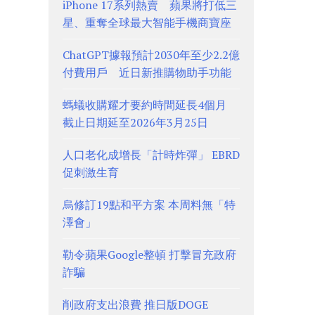
iPhone 17系列熱賣 蘋果將打低三
星、重奪全球最大智能手機商寶座
ChatGPT據報預計2030年至少2.2億
付費用戶 近日新推購物助手功能
螞蟻收購耀才要約時間延長4個月
截止日期延至2026年3月25日
人口老化成增長「計時炸彈」 EBRD
促刺激生育
烏修訂19點和平方案 本周料無「特
澤會」
勒令蘋果Google整頓 打擊冒充政府
詐騙
削政府支出浪費 推日版DOGE