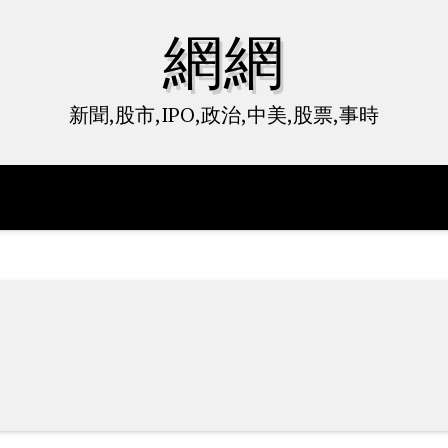
網網
新聞,股市,IPO,政治,中美,股票,事時