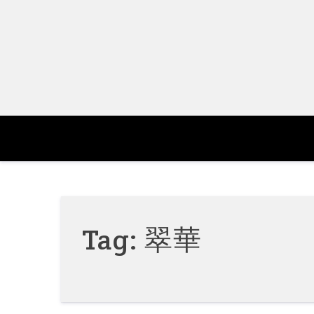
Skip
to
content
Tag:
翠華