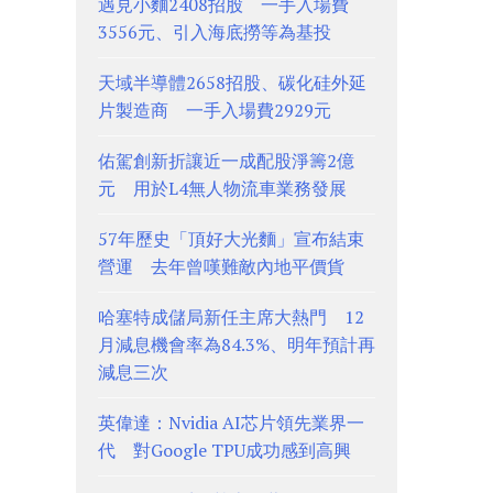
遇見小麵2408招股 一手入場費
3556元、引入海底撈等為基投
天域半導體2658招股、碳化硅外延
片製造商 一手入場費2929元
佑駕創新折讓近一成配股淨籌2億
元 用於L4無人物流車業務發展
57年歷史「頂好大光麵」宣布結束
營運 去年曾嘆難敵內地平價貨
哈塞特成儲局新任主席大熱門 12
月減息機會率為84.3%、明年預計再
減息三次
英偉達：Nvidia AI芯片領先業界一
代 對Google TPU成功感到高興