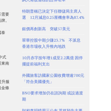
特朗普稱已決定下任聯儲局主席人
客需要
選 12月減息0.25厘機會率為87.4%
品牌。
銀價再創新高 突破57美元
國泰
翠華控股中期少賺23.7% 不派息
香港市場收入升惟內地跌
中式
10月赤字按年增1成至2.2萬億 因停
展東南
擺提前福利支出
外國旅客訪國家公園收費增逾700元
提升服
「符合美國優先」
租金條
BNO要求增加仍在諮詢期 或設過渡
期
財相李韻晴周三公布 英媒預告主要