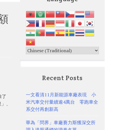
額
Recent Posts
一文看清11月新能源車廠表現 小
除了
米汽車交付量續逾4萬台 零跑車全
皇」、
系交付再創新高
華為「問界」車廠賽力斯獲深交所
調入港股通標的證券名單