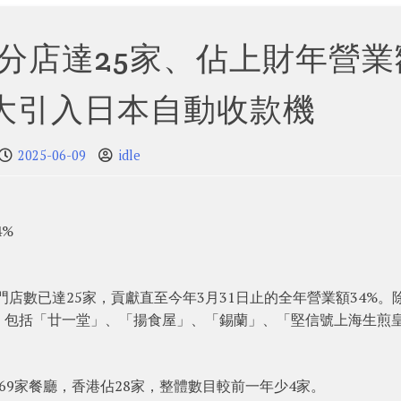
分店達25家、佔上財年營業
擴大引入日本自動收款機
2025-06-09
idle
4%
牌門店數已達25家，貢獻直至今年3月31日止的全年營業額34%。
，包括「廿一堂」、「揚食屋」、「錫蘭」、「堅信號上海生煎
69家餐廳，香港佔28家，整體數目較前一年少4家。