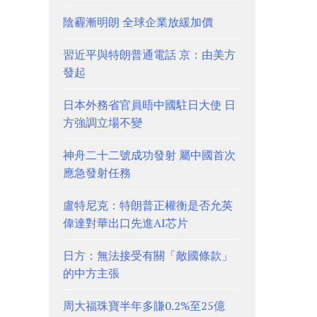
陰霾漸明朗 全球企業放緩加價
習近平與特朗普通電話 京：由美方
發起
日本外務省官員晤中國駐日大使 日
方強調立場不變
神舟二十二號成功發射 屬中國首次
應急發射任務
盧特尼克：特朗普正權衡是否允英
偉達對華出口先進AI芯片
日方：無法接受有關「敵國條款」
的中方主張
周大福珠寶半年多賺0.2%至25億