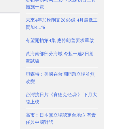
措施一覽
未來4年加稅削支2668億 4月最低工
資加4.1%
有望開拍第4集 應特朗普要求重啟
黃海南部部分海域 今起一連8日射
擊試驗
貝森特：美國在台灣問題立場並無
改變
台灣抗日片《賽德克·巴萊》 下月大
陸上映
高市︰日本無立場認定台地位 有責
任與中國對話