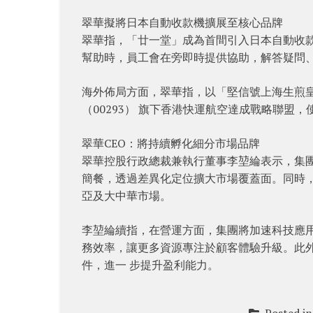
翠華擬將日本自動收款機擴展至核心品牌
翠華指，「廿一堂」成為首間引入日本自動收
幫助時，員工會在旁即時提供協助，解答疑問
海外佈局方面，翠華指，以「堅信號上海生煎
（00293） 旗下香港快運航空達成戰略聯盟
翠華CEO：將持續孵化細分市場品牌
翠華控股行政總裁兼執行董事李堃綸表示，集
簡餐，透過差異化定位擴大市場覆蓋面。同時
亞及大中華市場。
李堃綸續指，在營運方面，集團將加速科技應用
務效率，讓更多資源專注於顧客體驗升級。此
件，進一 步提升盈利能力。
Posted i