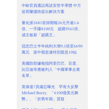
中歐官員通話再談安世半導體 中方
促荷蘭儘快提出解決方案
量化派2685首掛開報26元升逾1.6
倍、一手賺8100元 超購9365倍、
成主板新「超購王」
冠忠巴士半年純利大增9.5倍至6690
萬元 派中期息連特別股息10仙
美國防部據報指阿里巴巴、百度、
比亞迪等應被列入「中國軍事企業
名單」
英偉達7頁備忘曝光 罕有大反擊
Michael Burry、「6100億美元舞
弊」、「折舊年期」質疑