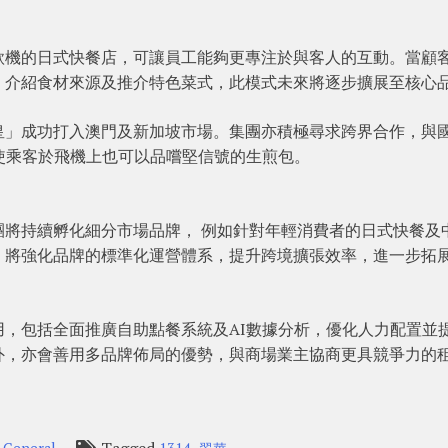
款機的日式快餐店，可讓員工能夠更專注於與客人的互動。當顧
、介紹食材來源及推介特色菜式，此模式未來將逐步擴展至核心
皇」成功打入澳門及新加坡市場。集團亦積極尋求跨界合作，與
，使乘客於飛機上也可以品嚐堅信號的生煎包。
團將持續孵化細分市場品牌， 例如針對年輕消費者的日式快餐及
，將強化品牌的標準化運營體系，提升跨境擴張效率，進一步拓
，包括全面推廣自助點餐系統及AI數據分析，優化人力配置並
外，亦會善用多品牌佈局的優勢，與商場業主協商更具競爭力的
n
Tagged
,