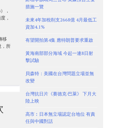
措施一覽
ns），
額度，
未來4年加稅削支2668億 4月最低工
資加4.1%
轉移
有望開拍第4集 應特朗普要求重啟
說，所
黃海南部部分海域 今起一連8日射
擊試驗
貝森特：美國在台灣問題立場並無
改變
台灣抗日片《賽德克·巴萊》 下月大
陸上映
軟
高市︰日本無立場認定台地位 有責
任與中國對話