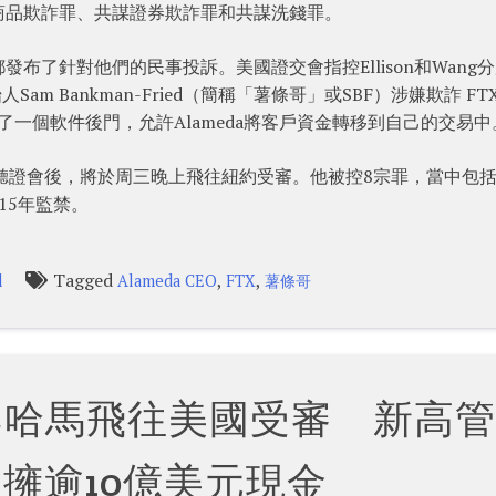
商品欺詐罪、共謀證券欺詐罪和共謀洗錢罪。
布了針對他們的民事投訴。美國證交會指控Ellison和Wang
Sam Bankman-Fried（簡稱「薯條哥」或SBF）涉嫌欺詐 FT
了一個軟件後門，允許Alameda將客戶資金轉移到自己的交易中
歷了法庭聽證會後，將於周三晚上飛往紐約受審。他被控8宗罪，當中包
15年監禁。
Tagged
,
,
l
Alameda CEO
FTX
薯條哥
巴哈馬飛往美國受審 新高管
仍擁逾10億美元現金