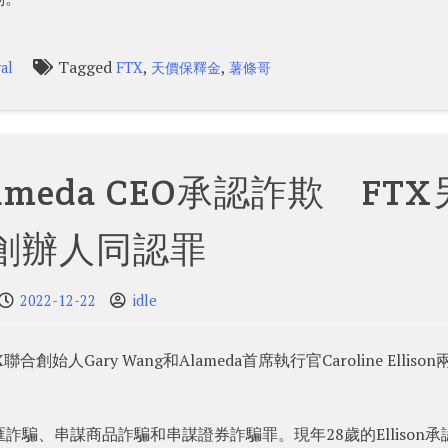
Tagged
,
,
al
FTX
天價保釋金
薯條哥
meda CEO承認詐欺 FTX
創辦人同認罪
2022-12-22
idle
Gary Wang和Alameda首席執行官Caroline Elliso
電匯詐騙、串謀商品詐騙和串謀證券詐騙罪。現年28歲的Ellison承