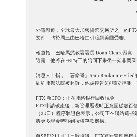
外電報道，全球最大加密貨幣交易所之一的FTX創始
文件，將於周三由巴哈由引渡到美國受審。
報道指，巴哈馬懲教署署長 Doan Clear
透露，他將在FBI特工的陪同下乘坐一架非商
消息人士指，「薯條哥」Sam Bankman-F
紐約聯邦法院被起訴，他被控告8項獨立控罪
FTX 新CFO：正在聯絡銀行回收現金
FTX申請破產後，新管理層現時正意圖從數百個銀行
（20日）程序聽證會表示，公司正在聯絡這些
將更多現金轉移到授權存款機構。
自SBF於11月11日辭職後，FTX被新管理層