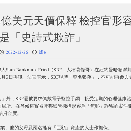
.5億美元天價保釋 檢控官形
行是「史詩式欺詐」
2022-12-26
idle
am Bankman-Fried（SBF，人稱薯條哥）在紐約曼哈頓聯
1月3日再訊。法官表示，SBF現時「聲名狼藉」，不可能再參與
」外，SBF還被要求佩戴電子監控手鐲、接受定期的心理健康
的居所。在等候這寳被聯邦監管機構形容為「無恥」詐騙的案件
新信貸金度。
物業、他的父母及兩名擁有「巨額」資產的人士作擔保。