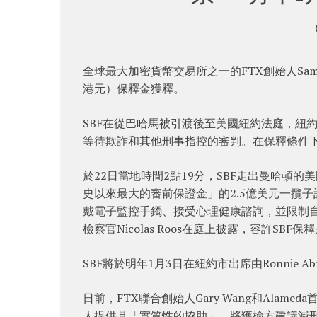
全球最大加密貨幣交易所之一的FTX創始人Sam Ba
港元）保釋金獲釋。
SBF在從巴哈馬被引渡後至美國紐約法庭，紐
等待欺詐和其他刑事指控的審判。在保釋條件下
於22日當地時間2點19分，SBF走出曼哈頓
史以來最大的審前保證金」的2.5億美元一攬
戴電子監控手鐲、接受心理健康諮詢，並限制
檢察官Nicolas Roos在庭上披露，容許SB
SBF將於明年1月3日在紐約市出席由Ronnie
日前，FTX聯合創始人Gary Wang和Alamed
人提供具「實質性的協助」，將獲檢方建議減