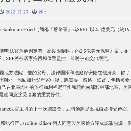
2022-12-23
idle
nkman-Fried（簡稱「薯條哥」或SBF）以2.5億美元（約19.
約聯邦法官為他判定有「高度限制性」的2.5億美元保釋方案，並
，SBF將被居家拘留和位置監控，並將被迫交出護照。
的美國地方法院，他的父母、法律團隊和法庭保安陪在他身旁。除
子計劃外，他回加州父母家中後，將需要「嚴格」監督，包括被要
自己在北區內外的旅行加利福尼亞州和紐約南部和東部地區。美
F保釋是他同意接受引渡的重要條件。
 Abrams法官主持的下一次聽證會，屆時他將提出抗辯並接受傳召
a首席執行官Caroline Ellison兩人同意與美國檢方達成認罪協議
刑。