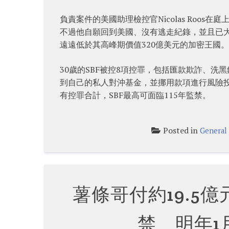
負責案件的美國助理檢控官Nicolas Roos在庭上形容
不過他自願回到美國、沒有逃走紀錄，並且已大
遠遠低於其高峰期價值320億美元的加密王國。
30歲的SBF被控8項控罪，包括匯款欺詐、洗
到自己的私人對沖基金，並挪用款項進行風險
有控罪合計，SBF最高可面臨115年監禁。
Posted in
General
薯條哥付約19.5
禁 明年1