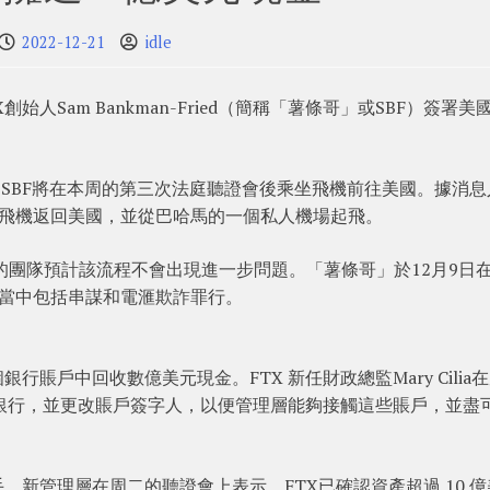
2022-12-21
idle
人Sam Bankman-Fried（簡稱「薯條哥」或SBF）簽署美
e證實，SBF將在本周的第三次法庭聽證會後乘坐飛機前往美國。據消
業飛機返回美國，並從巴哈馬的一個私人機場起飛。
ried的團隊預計該流程不會出現進一步問題。「薯條哥」於12月9日
，當中包括串謀和電滙欺詐罪行。
賬戶中回收數億美元現金。FTX 新任財政總監Mary Cilia
銀行，並更改賬戶簽字人，以便管理層能夠接觸這些賬戶，並盡
接手。新管理層在周二的聽證會上表示，FTX已確認資產超過 10 億