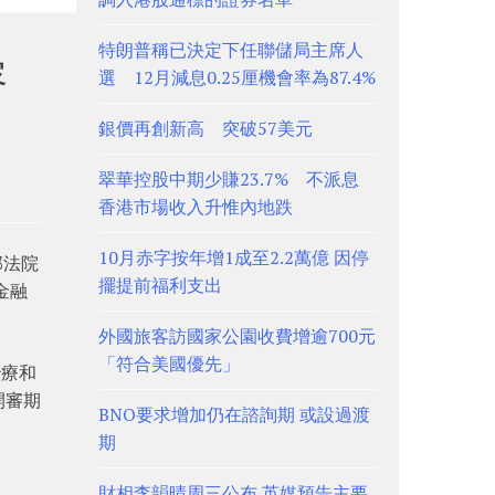
特朗普稱已決定下任聯儲局主席人
容
選 12月減息0.25厘機會率為87.4%
銀價再創新高 突破57美元
翠華控股中期少賺23.7% 不派息
香港市場收入升惟內地跌
10月赤字按年增1成至2.2萬億 因停
邦法院
擺提前福利支出
金融
外國旅客訪國家公園收費增逾700元
「符合美國優先」
治療和
開審期
BNO要求增加仍在諮詢期 或設過渡
期
財相李韻晴周三公布 英媒預告主要