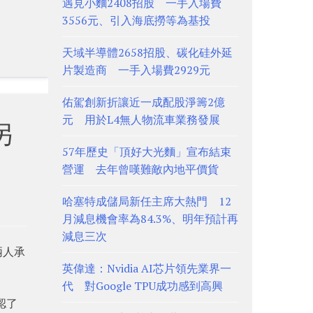
遇見小麵2408招股 一手入場費
3556元、引入海底撈等為基投
天域半導體2658招股、碳化硅外延
片製造商 一手入場費2929元
佑駕創新折讓近一成配股淨籌2億
元 用於L4無人物流車業務發展
另
57年歷史「頂好大光麵」宣布結束
營運 去年曾嘆難敵內地平價貨
哈塞特成儲局新任主席大熱門 12
月減息機會率為84.3%、明年預計再
減息三次
n兩人承
英偉達：Nvidia AI芯片領先業界一
代 對Google TPU成功感到高興
認了