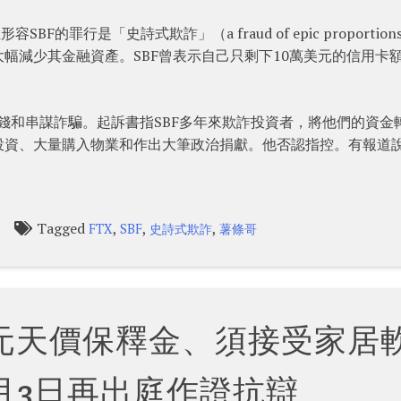
SBF的罪行是「史詩式欺詐」（a fraud of epic proportio
幅減少其金融資產。SBF曾表示自己只剩下10萬美元的信用卡
黑錢和串謀詐騙。起訴書指SBF多年來欺詐投資者，將他們的資金
投資、大量購入物業和作出大筆政治捐獻。他否認指控。有報道
Tagged
,
,
,
FTX
SBF
史詩式欺詐
薯條哥
億元天價保釋金、須接受家居
月3日再出庭作證抗辯