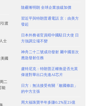
陰霾漸明朗 全球企業放緩加價
習近平與特朗普通電話 京：由美方
國引渡
發起
日本外務省官員晤中國駐日大使 日
息人士
方強調立場不變
神舟二十二號成功發射 屬中國首次
應急發射任務
在美國
盧特尼克：特朗普正權衡是否允英
偉達對華出口先進AI芯片
在周二
日方：無法接受有關「敵國條款」
可能
的中方主張
周大福珠寶半年多賺0.2%至25億
美