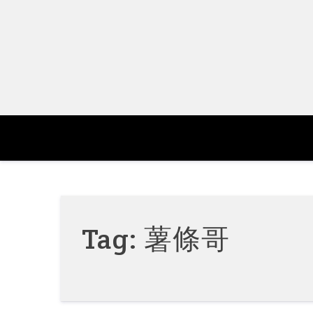
Skip
to
content
Tag:
薯條哥