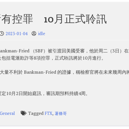
有控罪 10月正式聆訊
2023-01-04
idle
ankman-Fried （SBF）被引渡回美國受審，他於周二（3日）
包括電滙欺詐等8項控罪，正式聆訊將於10月進行。
握著大量不利於 Bankman-Fried 的證據，稱檢察官將在未來幾周內
後，暫定10月2日開始庭訊，審訊期預料持續4周。
Tagged
,
General
FTX
薯條哥