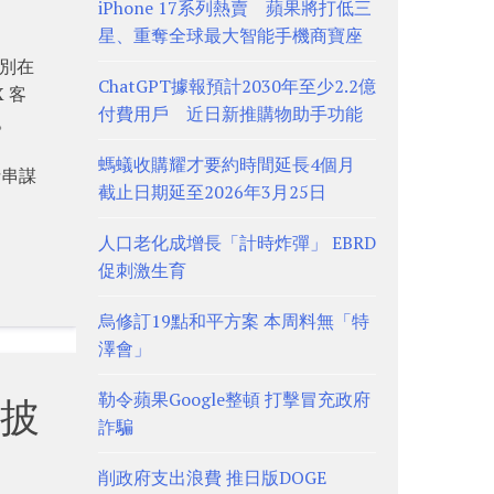
iPhone 17系列熱賣 蘋果將打低三
星、重奪全球最大智能手機商寶座
分別在
ChatGPT據報預計2030年至少2.2億
X 客
付費用戶 近日新推購物助手功能
。
螞蟻收購耀才要約時間延長4個月
括串謀
截止日期延至2026年3月25日
人口老化成增長「計時炸彈」 EBRD
促刺激生育
烏修訂19點和平方案 本周料無「特
澤會」
勒令蘋果Google整頓 打擊冒充政府
披
詐騙
削政府支出浪費 推日版DOGE