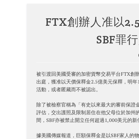
FTX創辦人准以2
SBF罪
被引渡回美國受審的加密貨幣交易平台FTX創辦人S
出庭，獲准以天價保釋金2.5億美元保釋，明年
活動，或者匿藏而不被認出。
除了被檢察官稱為「有史以來最大的審前保證金
評估，交出護照及限制居住在他父母位於加州
間，SBF亦被禁止開立任何超過1,000美元的
據美國傳媒報道，巨額保釋金是以SBF家人的