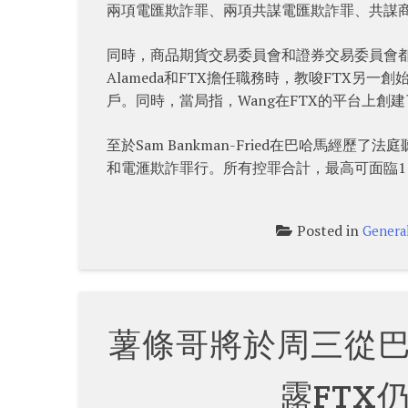
兩項電匯欺詐罪、兩項共謀電匯欺詐罪、共謀
同時，商品期貨交易委員會和證券交易委員會都發
Alameda和FTX擔任職務時，教唆FTX另一創始人
戶。同時，當局指，Wang在FTX的平台上創建
至於Sam Bankman-Fried在巴哈馬經
和電滙欺詐罪行。所有控罪合計，最高可面臨1
Posted in
Genera
薯條哥將於周三從
露FTX