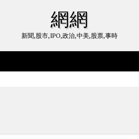
網網
新聞,股市,IPO,政治,中美,股票,事時