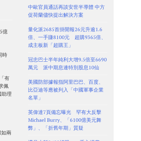
中歐官員通話再談安世半導體 中方
促荷蘭儘快提出解決方案
量化派2685首掛開報26元升逾1.6
5億
倍、一手賺8100元 超購9365倍、
成主板新「超購王」
同時
冠忠巴士半年純利大增9.5倍至6690
萬元 派中期息連特別股息10仙
了「有
美國防部據報指阿里巴巴、百度、
求佩
比亞迪等應被列入「中國軍事企業
國助理
名單」
英偉達7頁備忘曝光 罕有大反擊
。
Michael Burry、「6100億美元舞
弊」、「折舊年期」質疑
，假如兩