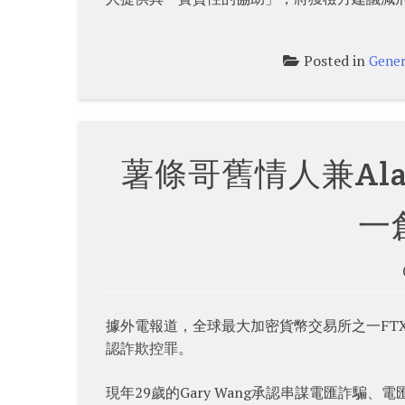
Posted in
Gener
薯條哥舊情人兼Ala
一
據外電報道，全球最大加密貨幣交易所之一FTX聯合創始人
認詐欺控罪。
現年29歲的Gary Wang承認串謀電匯詐騙、