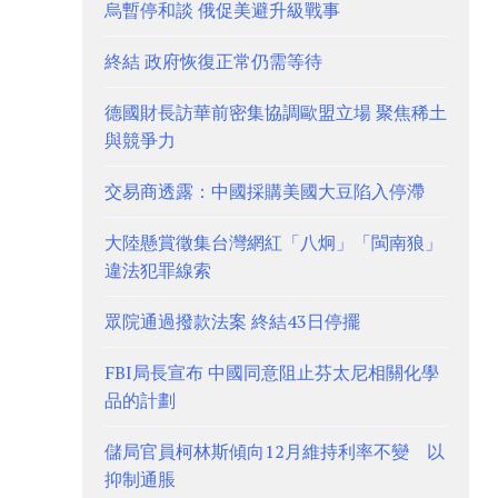
烏暫停和談 俄促美避升級戰事
終結 政府恢復正常仍需等待
德國財長訪華前密集協調歐盟立場 聚焦稀土
與競爭力
交易商透露：中國採購美國大豆陷入停滯
大陸懸賞徵集台灣網紅「八炯」「閩南狼」
違法犯罪線索
眾院通過撥款法案 終結43日停擺
FBI局長宣布 中國同意阻止芬太尼相關化學
品的計劃
儲局官員柯林斯傾向12月維持利率不變 以
抑制通脹