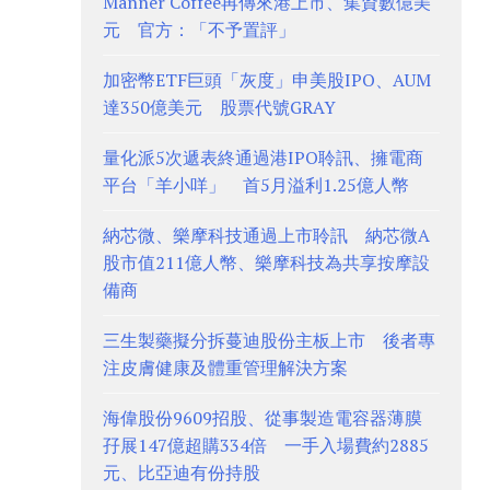
Manner Coffee再傳來港上市、集資數億美
元 官方：「不予置評」
加密幣ETF巨頭「灰度」申美股IPO、AUM
達350億美元 股票代號GRAY
量化派5次遞表終通過港IPO聆訊、擁電商
平台「羊小咩」 首5月溢利1.25億人幣
納芯微、樂摩科技通過上市聆訊 納芯微A
股市值211億人幣、樂摩科技為共享按摩設
備商
三生製藥擬分拆蔓迪股份主板上市 後者專
注皮膚健康及體重管理解決方案
海偉股份9609招股、從事製造電容器薄膜
孖展147億超購334倍 一手入場費約2885
元、比亞迪有份持股