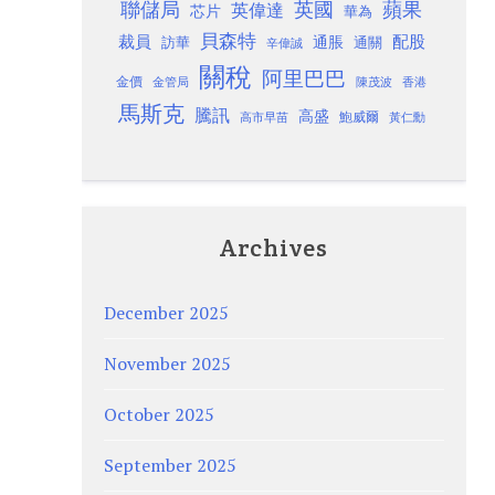
聯儲局
蘋果
英國
英偉達
芯片
華為
貝森特
裁員
配股
通脹
訪華
通關
辛偉誠
關稅
阿里巴巴
金價
金管局
香港
陳茂波
馬斯克
騰訊
高盛
高市早苗
鮑威爾
黃仁勳
Archives
December 2025
November 2025
October 2025
September 2025