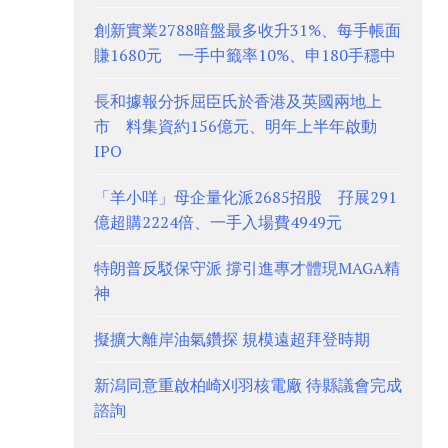
創新實業2788暗盤最多收升31%、每手帳面
賺1680元 一手中籤率10%、申180手穩中
長和據報分拆屈臣氏於香港及英國兩地上
市 料集資約156億元、明年上半年啟動
IPO
「羊小咩」母企量化派2685招股 孖展291
億超購2224倍、一手入場費4949元
特朗普反駁保守派 撐引進專才體現MAGA精
神
擬擴大離岸油氣鑽探 規模遠超拜登時期
新潟同意重啟柏崎刈羽核電廠 待縣議會完成
諮詢