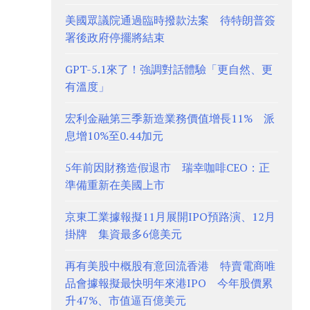
美國眾議院通過臨時撥款法案 待特朗普簽
署後政府停擺將結束
GPT-5.1來了！強調對話體驗「更自然、更
有溫度」
宏利金融第三季新造業務價值增長11% 派
息增10%至0.44加元
5年前因財務造假退市 瑞幸咖啡CEO：正
準備重新在美國上市
京東工業據報擬11月展開IPO預路演、12月
掛牌 集資最多6億美元
再有美股中概股有意回流香港 特賣電商唯
品會據報擬最快明年來港IPO 今年股價累
升47%、市值逼百億美元