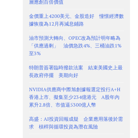
層應創百倍價值
金價重上4200美元、金股造好 憧憬經濟數
據恢復為12月再減息鋪路
油市預測大轉向、OPEC改為預計明年略為
「供應過剩」 油價急跌4%、三桶油跌1%
至3%
特朗普簽署臨時撥款法案 結束美國史上最
長政府停擺 美期向好
NVIDIA供應商中際旭創據報選定投行A+H
香港上市、擬集至少234億港元 A股年內
累升2.8倍、市值逼5300億人幣
高盛：AI投資回報成疑 企業應用落後於需
求 槓桿與循環投資為潛在風險