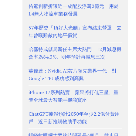
佑駕創新折讓近一成配股淨籌2億元 用於
L4無人物流車業務發展
57年歷史「頂好大光麵」宣布結束營運 去
年曾嘆難敵內地平價貨
哈塞特成儲局新任主席大熱門 12月減息機
會率為84.3%、明年預計再減息三次
英偉達：Nvidia AI芯片領先業界一代 對
Google TPU成功感到高興
iPhone 17系列熱賣 蘋果將打低三星、重
奪全球最大智能手機商寶座
ChatGPT據報預計2030年至少2.2億付費用
戶 近日新推購物助手功能
螞蟻收購耀才要約時間延長4個月 截止日