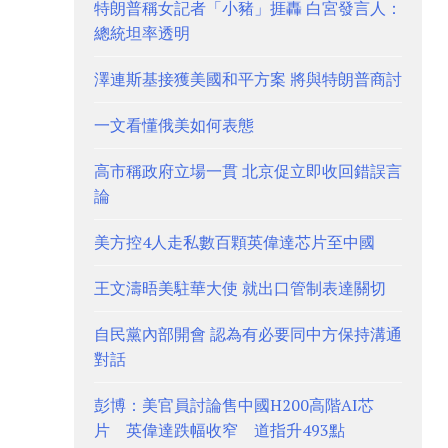
特朗普稱女記者「小豬」捱轟 白宮發言人：
總統坦率透明
澤連斯基接獲美國和平方案 將與特朗普商討
一文看懂俄美如何表態
高市稱政府立場一貫 北京促立即收回錯誤言
論
美方控4人走私數百顆英偉達芯片至中國
王文濤晤美駐華大使 就出口管制表達關切
自民黨內部開會 認為有必要同中方保持溝通
對話
彭博：美官員討論售中國H200高階AI芯
片 英偉達跌幅收窄 道指升493點