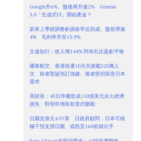
Google升6%、盤後再升逾2% Gemini
3.0「生成式UI」開始產金？
蔚來上季經調整虧損收窄近四成、盤前彈逾
4% 毛利率升至13.9%
文遠知行：收入增144% 阿布扎比盈虧平衡
國泰航空、香港快運10月共接載320萬人
次 前者聖誕預訂強健、後者密切留意日本
需求
美財長：43日停擺造成110億美元永久經濟
損失 對明年增長前景仍樂觀
日圓兌港元4.97算 日政府顧問：日本可積
極干預支撐日圓、或跌至160前就出手
Sam Altman內部信曝光：AI領先優勢收