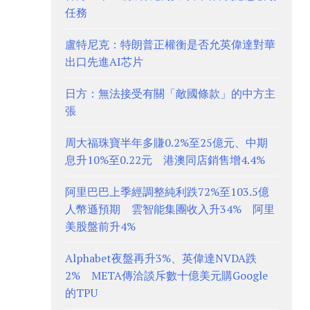
任務
盧特尼克：特朗普正權衡是否允英偉達對華
出口先進AI芯片
日方：無法接受有關「敵國條款」的中方主
張
周大福珠寶半年多賺0.2%至25億元、中期
息升10%至0.22元 港澳同店銷售增4.4%
阿里巴巴上季經調整純利跌72%至103.5億
人幣遜預期 雲智能集團收入升34% 阿里
美股盤前升4%
Alphabet夜盤再升3%、英偉達NVDA跌
2% META傳洽談斥數十億美元購Google
的TPU