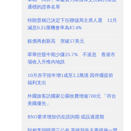
通標的證券名單
特朗普稱已決定下任聯儲局主席人選 12月
減息0.25厘機會率為87.4%
銀價再創新高 突破57美元
翠華控股中期少賺23.7% 不派息 香港市
場收入升惟內地跌
10月赤字按年增1成至2.2萬億 因停擺提前
福利支出
外國旅客訪國家公園收費增逾700元 「符合
美國優先」
BNO要求增加仍在諮詢期 或設過渡期
財相李韻晴周三公布 英媒預告主要措施一覽