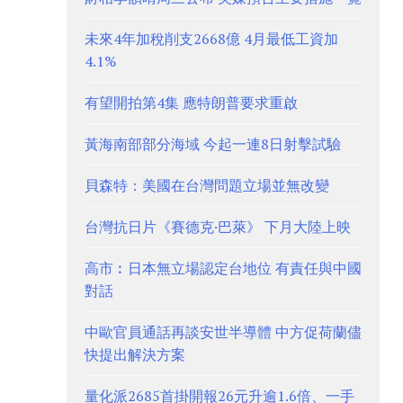
未來4年加稅削支2668億 4月最低工資加
4.1%
有望開拍第4集 應特朗普要求重啟
黃海南部部分海域 今起一連8日射擊試驗
貝森特：美國在台灣問題立場並無改變
台灣抗日片《賽德克·巴萊》 下月大陸上映
高市︰日本無立場認定台地位 有責任與中國
對話
中歐官員通話再談安世半導體 中方促荷蘭儘
快提出解決方案
量化派2685首掛開報26元升逾1.6倍、一手