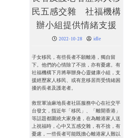
民五感交雜 社福機構
辦小組提供情緒支援
2022-10-28
idle
子女移民，有些長者不願離港，獨自留
下。他們的心情除了不捨，亦有憂慮。有
社福機構下月將舉辦身心靈健康小組，支
援經歷家人移民、或有意移居而受情緒困
擾的長者及護老者。
救世軍油麻地長者社區服務中心在社交平
台發文，指近年「移民」、「離開香港」
等話題都圍繞大家身邊，在為離港家人送
上祝福時，心中又五感交雜，有不捨，有
憂慮，一些長者可能既擔心離港家人難以