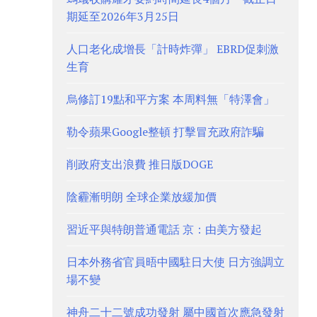
期延至2026年3月25日
人口老化成增長「計時炸彈」 EBRD促刺激
生育
烏修訂19點和平方案 本周料無「特澤會」
勒令蘋果Google整頓 打擊冒充政府詐騙
削政府支出浪費 推日版DOGE
陰霾漸明朗 全球企業放緩加價
習近平與特朗普通電話 京：由美方發起
日本外務省官員晤中國駐日大使 日方強調立
場不變
神舟二十二號成功發射 屬中國首次應急發射