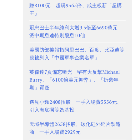
賺8100元 超購9365倍、成主板新「超購
王」
冠忠巴士半年純利大增9.5倍至6690萬元
派中期息連特別股息10仙
美國防部據報指阿里巴巴、百度、比亞迪等
應被列入「中國軍事企業名單」
英偉達7頁備忘曝光 罕有大反擊Michael
Burry、「6100億美元舞弊」、「折舊年
期」質疑
遇見小麵2408招股 一手入場費3556元、
引入海底撈等為基投
天域半導體2658招股、碳化硅外延片製造
商 一手入場費2929元