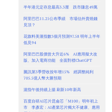
半年港元定存息最高3.3厘 跌市賺息49萬
阿里巴巴11.25公布季績 市場估外賣燒錢
見頂？
花旗料美滙指數3個月預測97.58 明年上半年
低見94
阿里巴巴股價曾大升近6% AI應用擬大改
版、加入電商功能 全面對標ChatGPT
騰訊第3季營收按年增15% 經調整純利
705.5億人幣大勝預期
滬指午後持續上揚 刷新10年新高
百度自研AI芯片昆侖芯「M100」明年初上
市 李彥宏：AI產業芯片獨大不健康、應用