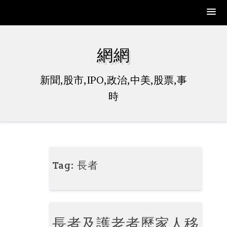
Skip
to
網網
content
新聞,股市,IPO,政治,中美,股票,事
時
Tag:
長者
長者及護老者歷家人移