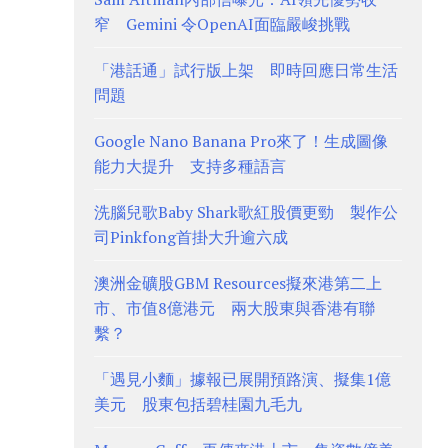
窄 Gemini 令OpenAI面臨嚴峻挑戰
「港話通」試行版上架 即時回應日常生活
問題
Google Nano Banana Pro來了！生成圖像
能力大提升 支持多種語言
洗腦兒歌Baby Shark歌紅股價更勁 製作公
司Pinkfong首掛大升逾六成
澳洲金礦股GBM Resources擬來港第二上
市、市值8億港元 兩大股東與香港有聯
繫？
「遇見小麵」據報已展開預路演、擬集1億
美元 股東包括碧桂園九毛九