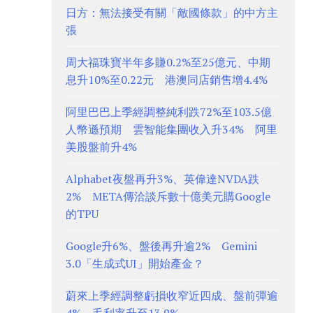
日方：無法接受有關「敵國條款」的中方主
張
周大福珠寶半年多賺0.2%至25億元、中期
息升10%至0.22元 港澳同店銷售增4.4%
阿里巴巴上季經調整純利跌72%至103.5億
人幣遜預期 雲智能集團收入升34% 阿里
美股盤前升4%
Alphabet夜盤再升3%、英偉達NVDA跌
2% META傳洽談斥數十億美元購Google
的TPU
Google升6%、盤後再升逾2% Gemini
3.0「生成式UI」開始產金？
蔚來上季經調整虧損收窄近四成、盤前彈逾