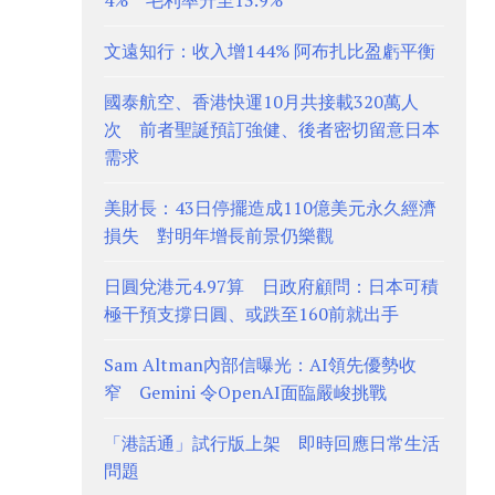
4% 毛利率升至13.9%
文遠知行：收入增144% 阿布扎比盈虧平衡
國泰航空、香港快運10月共接載320萬人
次 前者聖誕預訂強健、後者密切留意日本
需求
美財長：43日停擺造成110億美元永久經濟
損失 對明年增長前景仍樂觀
日圓兌港元4.97算 日政府顧問：日本可積
極干預支撐日圓、或跌至160前就出手
Sam Altman內部信曝光：AI領先優勢收
窄 Gemini 令OpenAI面臨嚴峻挑戰
「港話通」試行版上架 即時回應日常生活
問題