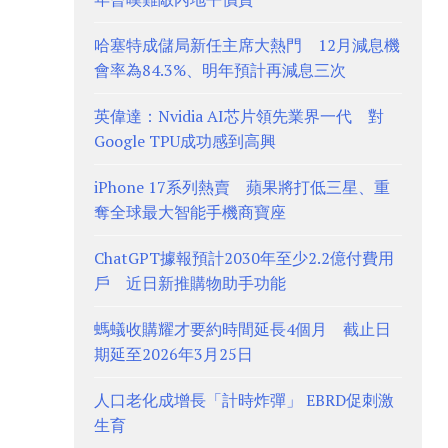
哈塞特成儲局新任主席大熱門 12月減息機
會率為84.3%、明年預計再減息三次
英偉達：Nvidia AI芯片領先業界一代 對
Google TPU成功感到高興
iPhone 17系列熱賣 蘋果將打低三星、重
奪全球最大智能手機商寶座
ChatGPT據報預計2030年至少2.2億付費用
戶 近日新推購物助手功能
螞蟻收購耀才要約時間延長4個月 截止日
期延至2026年3月25日
人口老化成增長「計時炸彈」 EBRD促刺激
生育