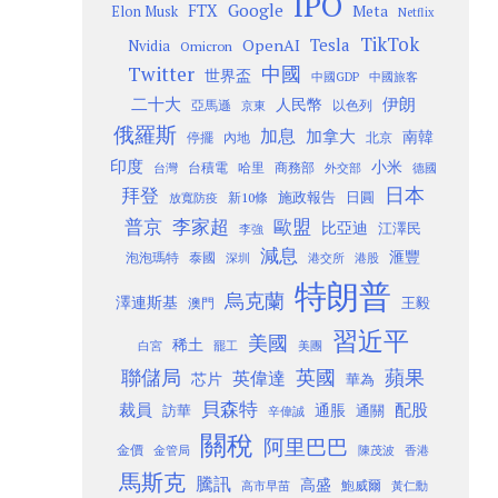
IPO
Google
FTX
Meta
Elon Musk
Netflix
TikTok
Tesla
OpenAI
Nvidia
Omicron
Twitter
中國
世界盃
中國GDP
中國旅客
二十大
伊朗
人民幣
以色列
亞馬遜
京東
俄羅斯
加息
加拿大
南韓
內地
停擺
北京
印度
小米
台灣
台積電
哈里
商務部
外交部
德國
日本
拜登
施政報告
日圓
新10條
放寬防疫
歐盟
普京
李家超
比亞迪
江澤民
李強
減息
滙豐
泡泡瑪特
泰國
深圳
港股
港交所
特朗普
烏克蘭
澤連斯基
澳門
王毅
習近平
美國
稀土
白宮
罷工
美團
聯儲局
蘋果
英國
英偉達
芯片
華為
貝森特
裁員
配股
通脹
訪華
通關
辛偉誠
關稅
阿里巴巴
金價
金管局
香港
陳茂波
馬斯克
騰訊
高盛
高市早苗
鮑威爾
黃仁勳