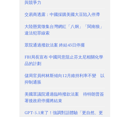
與競爭力
交易商透露：中國採購美國大豆陷入停滯
大陸懸賞徵集台灣網紅「八炯」「閩南狼」
違法犯罪線索
眾院通過撥款法案 終結43日停擺
FBI局長宣布 中國同意阻止芬太尼相關化學
品的計劃
儲局官員柯林斯傾向12月維持利率不變 以
抑制通脹
美國眾議院通過臨時撥款法案 待特朗普簽
署後政府停擺將結束
GPT-5.1來了！強調對話體驗「更自然、更