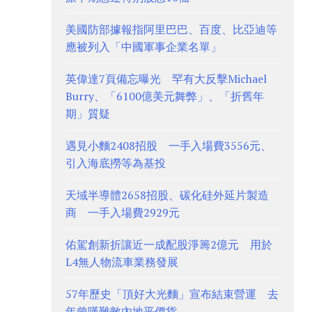
美國防部據報指阿里巴巴、百度、比亞迪等
應被列入「中國軍事企業名單」
英偉達7頁備忘曝光 罕有大反擊Michael
Burry、「6100億美元舞弊」、「折舊年
期」質疑
遇見小麵2408招股 一手入場費3556元、
引入海底撈等為基投
天域半導體2658招股、碳化硅外延片製造
商 一手入場費2929元
佑駕創新折讓近一成配股淨籌2億元 用於
L4無人物流車業務發展
57年歷史「頂好大光麵」宣布結束營運 去
年曾嘆難敵內地平價貨