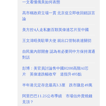
一文看懂俄美如何表態
高市稱政府立場一貫 北京促立即收回錯誤言
論
美方控4人走私數百顆英偉達芯片至中國
王文濤晤美駐華大使 就出口管制表達關切
自民黨內部開會 認為有必要同中方保持溝通
對話
彭博：美官員討論售中國H200高階AI芯
片 英偉達跌幅收窄 道指升493點
半年港元定存息最高3.3厘 跌市賺息49萬
阿里巴巴11.25公布季績 市場估外賣燒錢
見頂？