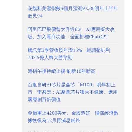
花旗料美滙指數3個月預測97.58 明年上半年
低見94
阿里巴巴股價曾大升近6% AI應用擬大改
版、加入電商功能 全面對標ChatGPT
騰訊第3季營收按年增15% 經調整純利
705.5億人幣大勝預期
滬指午後持續上揚 刷新10年新高
百度自研AI芯片昆侖芯「M100」明年初上
市 李彥宏：AI產業芯片獨大不健康、應用
層應創百倍價值
金價重上4200美元、金股造好 憧憬經濟數
據恢復為12月再減息鋪路