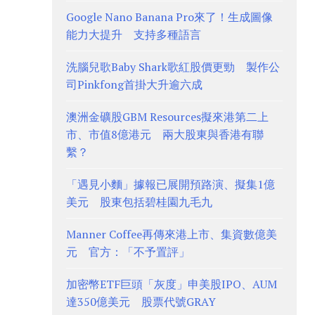
Google Nano Banana Pro來了！生成圖像
能力大提升 支持多種語言
洗腦兒歌Baby Shark歌紅股價更勁 製作公
司Pinkfong首掛大升逾六成
澳洲金礦股GBM Resources擬來港第二上
市、市值8億港元 兩大股東與香港有聯
繫？
「遇見小麵」據報已展開預路演、擬集1億
美元 股東包括碧桂園九毛九
Manner Coffee再傳來港上市、集資數億美
元 官方：「不予置評」
加密幣ETF巨頭「灰度」申美股IPO、AUM
達350億美元 股票代號GRAY