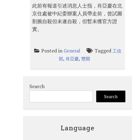
此前有報道引述消息人士指，肖亞慶在北
京住處被中紀委辦案人員帶走前，曾試圖
割腕自殺但未遂自殺，但暫未獲官方證
實。
Posted in
Tagged
General
工信
,
,
部
肖亞慶
雙開
Search
Search
Language