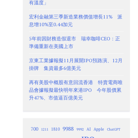
有溫度」
宏利金融第三季新造業務價值增長11% 派
息增10%至0.44加元
5年前因財務造假退市 瑞幸咖啡CEO：正
準備重新在美國上市
京東工業據報擬11月展開IPO預路演、12月
掛牌 集資最多6億美元
再有美股中概股有意回流香港 特賣電商唯
品會據報擬最快明年來港IPO 今年股價累
升47%、市值逼百億美元
9988
700
1810
AI
Apple
1211
9992
ChatGPT