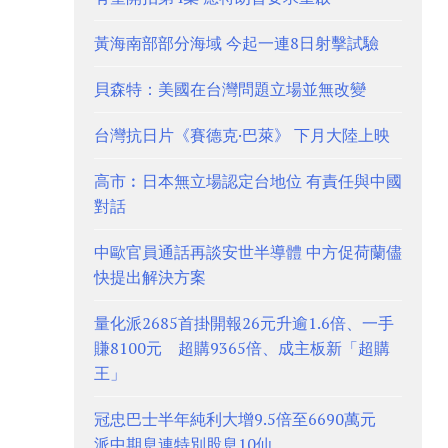
黃海南部部分海域 今起一連8日射擊試驗
貝森特：美國在台灣問題立場並無改變
台灣抗日片《賽德克·巴萊》 下月大陸上映
高市︰日本無立場認定台地位 有責任與中國
對話
中歐官員通話再談安世半導體 中方促荷蘭儘
快提出解決方案
量化派2685首掛開報26元升逾1.6倍、一手
賺8100元 超購9365倍、成主板新「超購
王」
冠忠巴士半年純利大增9.5倍至6690萬元
派中期息連特別股息10仙