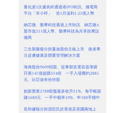
量化派5次遞表終通過港IPO聆訊、擁電商
平台「羊小咩」 首5月溢利1.25億人幣
納芯微、樂摩科技通過上市聆訊 納芯微A
股市值211億人幣、樂摩科技為共享按摩設
備商
三生製藥擬分拆蔓迪股份主板上市 後者專
注皮膚健康及體重管理解決方案
海偉股份9609招股、從事製造電容器薄膜
孖展147億超購334倍 一手入場費約2885
元、比亞迪有份持股
創新實業2788暗盤最多收升31%、每手帳面
賺1680元 一手中籤率10%、申180手穩中
長和據報分拆屈臣氏於香港及英國兩地上