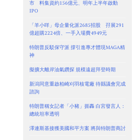
市 料集資約156億元、明年上半年啟動
IPO
「羊小咩」母企量化派2685招股 孖展291
億超購2224倍、一手入場費4949元
特朗普反駁保守派 撐引進專才體現MAGA精
神
擬擴大離岸油氣鑽探 規模遠超拜登時期
新潟同意重啟柏崎刈羽核電廠 待縣議會完成
諮詢
特朗普稱女記者「小豬」捱轟 白宮發言人：
總統坦率透明
澤連斯基接獲美國和平方案 將與特朗普商討