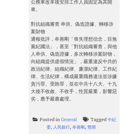
公務車改革後安排工作人員固定為其開
車。
對抗組織審查 串供、偽造證據、轉移涉
案財物
通報批評，牟善剛「喪失理想信念，目無
黨紀國法」，甚至「對抗組織審查，與他
人串供、偽造證據，多次轉移涉案財物，
向組織提供虛假情況」，嚴重違反中共的
政治紀律、組織紀律、廉潔紀律、工作紀
律、生活紀律，構成嚴重職務違法並涉嫌
貪污罪、受賄罪，並在中共十八大、十九
大後不收斂、不收手，性質嚴重，影響惡
劣，應予嚴肅處理。
Posted in
Tagged
General
中紀
,
,
,
委
人民銀行
牟善剛
雙開