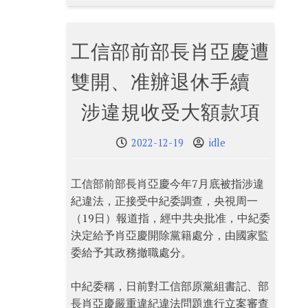
工信部前部長肖亞慶遭
雙開、准辦退休手續
涉違規收受大額款項
2022-12-19
idle
工信部前部長肖亞慶今年7月底被指涉違
紀違法，正接受中紀委調查，央視周一
（19日）報道指，經中共央批准，中紀委
決定給予肖亞慶開除黨籍處分，由國家監
委給予其政務撤職處分。
中紀委稱，日前對工信部原黨組書記、部
長肖亞慶嚴重違紀違法問題進行立案審查