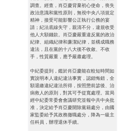
調查。經查，肖亞慶背棄初心使命，喪失
政治意識和黨性原則，無視中央八項規定
精神，接受可能影響公正執行公務的宴
請；紀法底線失守，親清不分，違規收受
他人大額錢款。肖亞慶嚴重違反黨的政治
紀律、組織紀律和廉潔紀律，並構成職務
違法，且在黨的十八大後不收斂、不收
手，性質嚴重，應予嚴肅處理。
中紀委提到，鑑於肖亞慶能在較短時間如
實說明本人違紀違法事實，認錯悔錯，全
額退繳違紀違法所得，按照懲前毖後、治
病救人的原則，對其可予從寬處理。當局
經中紀委常委會會議研究並報中共中央批
准，決定給予肖亞慶開除黨籍處分，由國
家監委給予其政務撤職處分，降為一級主
任科員，辦理退休手續。