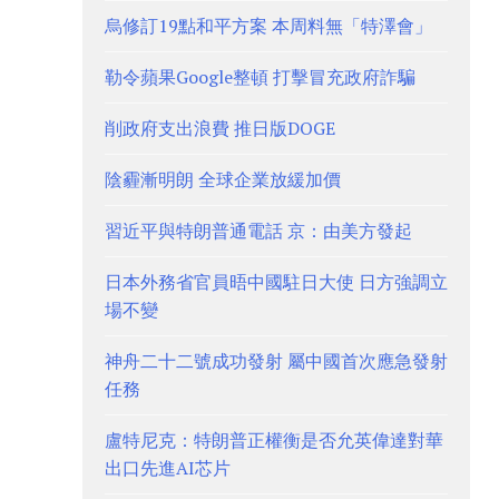
烏修訂19點和平方案 本周料無「特澤會」
勒令蘋果Google整頓 打擊冒充政府詐騙
削政府支出浪費 推日版DOGE
陰霾漸明朗 全球企業放緩加價
習近平與特朗普通電話 京：由美方發起
日本外務省官員晤中國駐日大使 日方強調立
場不變
神舟二十二號成功發射 屬中國首次應急發射
任務
盧特尼克：特朗普正權衡是否允英偉達對華
出口先進AI芯片