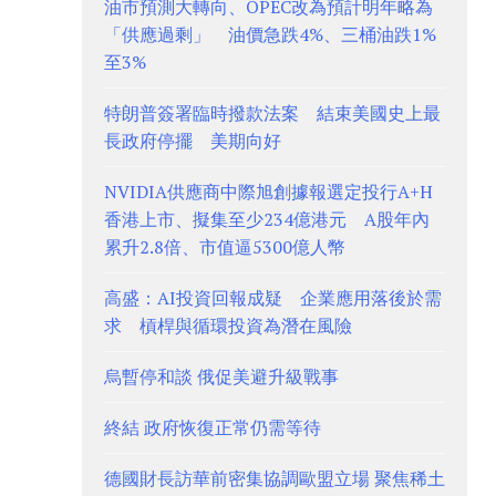
油市預測大轉向、OPEC改為預計明年略為
「供應過剩」 油價急跌4%、三桶油跌1%
至3%
特朗普簽署臨時撥款法案 結束美國史上最
長政府停擺 美期向好
NVIDIA供應商中際旭創據報選定投行A+H
香港上市、擬集至少234億港元 A股年內
累升2.8倍、市值逼5300億人幣
高盛：AI投資回報成疑 企業應用落後於需
求 槓桿與循環投資為潛在風險
烏暫停和談 俄促美避升級戰事
終結 政府恢復正常仍需等待
德國財長訪華前密集協調歐盟立場 聚焦稀土