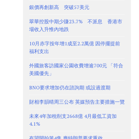
銀價再創新高 突破57美元
翠華控股中期少賺23.7% 不派息 香港市
場收入升惟內地跌
10月赤字按年增1成至2.2萬億 因停擺提前
福利支出
外國旅客訪國家公園收費增逾700元 「符合
美國優先」
BNO要求增加仍在諮詢期 或設過渡期
財相李韻晴周三公布 英媒預告主要措施一覽
未來4年加稅削支2668億 4月最低工資加
4.1%
有望開拍第4集 應特朗普要求重啟