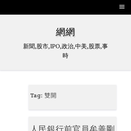
Skip
to
網網
content
新聞,股市,IPO,政治,中美,股票,事
時
Tag:
雙開
人民銀行前官員牟善剛