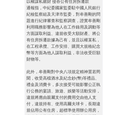
以權謀私斂財 侵吞公有住房拆遷款
通報指，中紀委國家監委駐中國人民銀行
紀檢監察組及天津市監委，對牟善剛的問
題進行紀律審查和監察調查，證實牟善剛
利用職務影響為他人在工作錄用及調動等
方面謀取利益、違規收受大額財產、將公
有住房拆遷款據為己有，並且以權某私，
在工程承攬、工作安排、購買大規格紀念
幣等方面為他人謀取利益，非法收受巨額
財物等。
此外，牟善剛對中央八項規定精神置若罔
聞，收受高檔酒水及紀念鈔(幣)等禮品、
禮金及消費卡，多次接受可能影響公正執
行公務的宴請、旅遊、娛樂等活動安排，
違規將應由親屬支付的費用交由他人支
付，違規持有、使用高爾夫球卡，長期違
規佔用公有住房，超標準使用辦公用房，