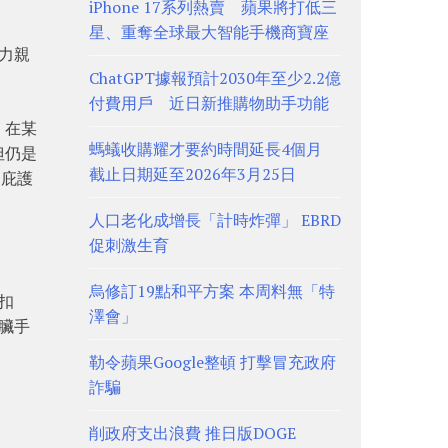
iPhone 17系列熱賣 蘋果將打低三
星、重奪全球最大智能手機商寶座
力親
ChatGPT據報預計2030年至少2.2億
付費用戶 近日新推購物助手功能
，在某
螞蟻收購耀才要約時間延長4個月
但仍是
截止日期延至2026年3月25日
的庇護
人口老化成增長「計時炸彈」 EBRD
促刺激生育
烏修訂19點和平方案 本周料無「特
扣
澤會」
臟手
勒令蘋果Google整頓 打擊冒充政府
詐騙
削政府支出浪費 推日版DOGE