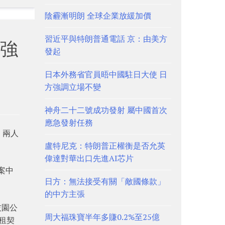
陰霾漸明朗 全球企業放緩加價
習近平與特朗普通電話 京：由美方
強
發起
日本外務省官員晤中國駐日大使 日
方強調立場不變
神舟二十二號成功發射 屬中國首次
應急發射任務
。兩人
盧特尼克：特朗普正權衡是否允英
偉達對華出口先進AI芯片
案中
日方：無法接受有關「敵國條款」
的中方主張
技園公
周大福珠寶半年多賺0.2%至25億
租契