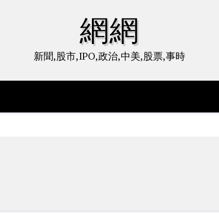
網網
新聞,股市,IPO,政治,中美,股票,事時