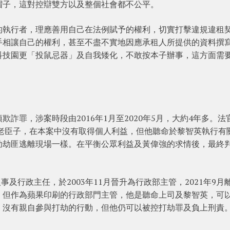
帽子，這對控辯雙方以及整個社會都不公平。
的執行者，理應善用自己在法例賦予的權利，切實打擊違規違租
手相讓自己的權利，甚至不盡不實地因應承租人所提供的資料撰
科技園更「投鼠忌器」及自我矮化，不敢按本子辦事，這方面需
詐罪，涉案時段由2016年1月至2020年5月，大約4年多。法
的老臣子，在本案中沒有取得個人利益，但他聽命於黎智英執行有
助劫匪逃離現場一樣。在平衡公眾利益及黃偉強的求情後，最終
事及行政主任，於2003年11月晉升為行政部主管，2021年9月
，但作為蘋果印刷的行政部門主管，他是聽命上司及黎智英，可
，沒有親自參與打劫的行動，但他仍可以被控打劫罪及負上刑責