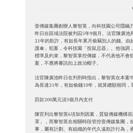
壹傳媒集團創辦人黎智英，向科技園公司隱瞞
昨日在區域法院被判囚5年9個月。法官陳廣池
21年的欺詐，有如長年累月偷竊別人的錢。由
護傘」犯案，令科技園「投鼠忌器」。他強調
標準及約束，黎智英掌控傳媒，不代表他不會
案，不應將審訊扣上政治帽子。
法官陳廣池昨日在判刑時指出，黎智英在本案中面
為長達21年，有如偷錢10年，就算總額相同
罰款200萬元須3個月內支付
陳官列出黎智英6項加刑因素，質疑傳媒機構
罩」，而黎智英在相關時段管控壹傳媒集團，
事，屬有計劃、有組織的年代久遠欺詐行為，