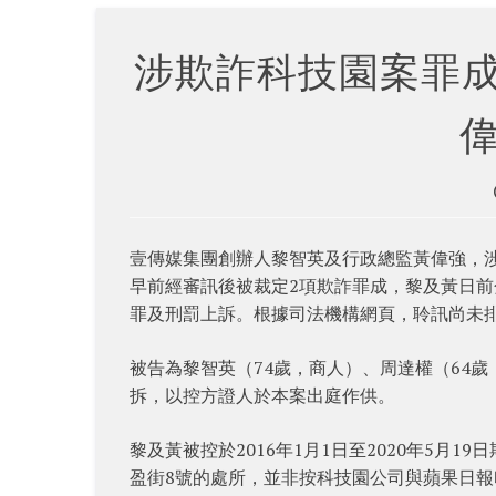
涉欺詐科技園案罪成
壹傳媒集團創辦人黎智英及行政總監黃偉強，
早前經審訊後被裁定2項欺詐罪成，黎及黃日前
罪及刑罰上訴。根據司法機構網頁，聆訊尚未
被告為黎智英（74歲，商人）、周達權（64
拆，以控方證人於本案出庭作供。
黎及黃被控於2016年1月1日至2020年5月
盈街8號的處所，並非按科技園公司與蘋果日報印