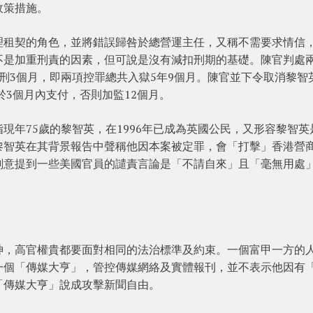
政策措施。
理租契的角色，並將錯誤歸咎於總營運主任，又稱不需要求情信
不是加重刑責的因素，但可說是沒有減扣刑期的基礎。陳官判處
刑3個月，即兩項控罪總共入獄5年9個月。陳官並下令取消黎智
於3個月內支付，否則加監12個月。
現年75歲的黎智英，在1996年已成為英國公民，又形容黎智英
黎智英在其背景報告中聲稱他因本案被定罪，會「打擊」香港營
刻意提到一些美國官員的譴責言論是「不請自來」且「毫無用處
神，高官權貴都要面對相同的法治標準及約束。一個富甲一方的
一個「傳媒大亨」，管控傳媒網絡及實體報刊，並不表示他因有
「傳媒大亨」說成攻擊新聞自由。