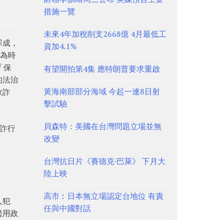
措施一覽
未來4年加稅削支2668億 4月最低工
罪成，
資加4.1%
，為時
「保
有望開拍第4集 應特朗普要求重啟
的法治
黃海南部部分海域 今起一連8日射
欺詐
擊試驗
貝森特：美國在台灣問題立場並無
欺詐行
改變
台灣抗日片《賽德克·巴萊》 下月大
陸上映
高市︰日本無立場認定台地位 有責
人犯
任與中國對話
濫用政