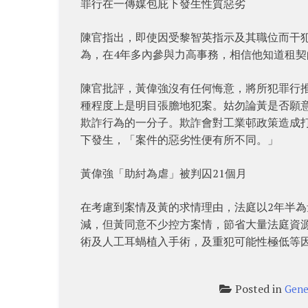
罪行在一傳媒包庇下發生性質惡劣
陳官指出，即使因受黎智英指示及其職位而干
為，在4年多內參與力高事務，相信他知道租
陳官批評，黃偉強沒有任何悔意，將所犯罪行
種程度上是明目張膽地犯案。姑勿論黃是否願
欺詐行為的一分子。欺詐會對工業邨政策造成打
下發生，「案件的惡劣性便有所不同。」
黃偉強「助紂為虐」被判囚21個月
在考慮到案情及黃的求情理由，法庭以2年半
減，但黃同意不少控方案情，節省大量法庭資
術及人工耳蝸植入手術，及重犯可能性極低等因
Posted in
Gene