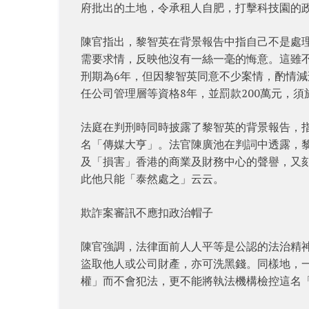
府批出的土地，令承租人自肥，打擊科技園的
陳官指出，黎智英在背景報告中指自己不是處
需要求情，反映他沒有一絲一毫的悔意。這雖
刑期為6年，但因黎智英同意不少案情，酌情減
任公司管理層等資格8年，並罰款200萬元，須
法庭在判刑時同時披露了黎智英的背景報告，指
名「傳媒大亨」。法官陳廣池在判詞中透露，
及「損害」香港的商業及財務中心的聲譽，又
此他只能「泰然處之」云云。
欺詐案審訊不應扣政治帽子
陳官強調，法律面前人人平等是公認的法治精
盜取他人或公司財產，亦可洗黑錢。同樣地，
權」而不會犯法，更不能將執法機構檢控這名