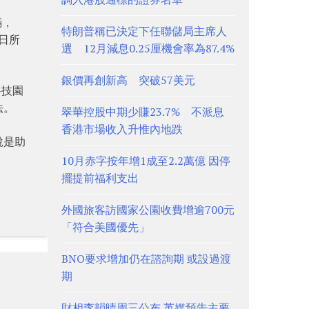
瞞，
特朗普稱已決定下任聯儲局主席人
4日所
選 12月減息0.25厘機會率為87.4%
銀價再創新高 突破57美元
科技園
法。
翠華控股中期少賺23.7% 不派息
香港市場收入升惟內地跌
說是助
10月赤字按年增1成至2.2萬億 因停
擺提前福利支出
外國旅客訪國家公園收費增逾700元
「符合美國優先」
BNO要求增加仍在諮詢期 或設過渡
期
財相李韻晴周三公布 英媒預告主要