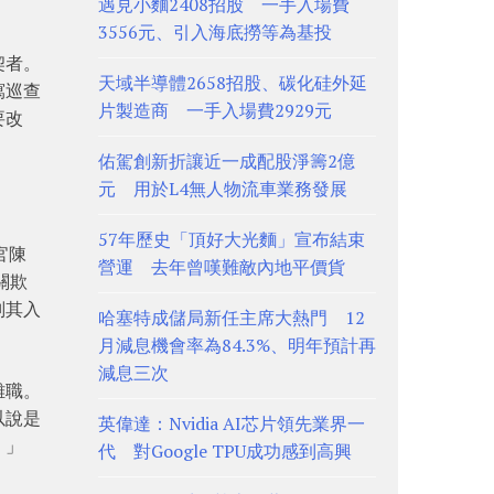
遇見小麵2408招股 一手入場費
3556元、引入海底撈等為基投
契者。
天域半導體2658招股、碳化硅外延
寫巡查
片製造商 一手入場費2929元
要改
佑駕創新折讓近一成配股淨籌2億
元 用於L4無人物流車業務發展
57年歷史「頂好大光麵」宣布結束
官陳
營運 去年曾嘆難敵內地平價貨
關欺
判其入
哈塞特成儲局新任主席大熱門 12
月減息機會率為84.3%、明年預計再
減息三次
離職。
以說是
英偉達：Nvidia AI芯片領先業界一
。」
代 對Google TPU成功感到高興