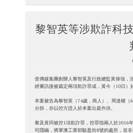
黎智英等涉欺詐科
壹傳媒集團創辦人黎智英及行政總監黃偉強，
經審訊後被裁定兩項欺詐罪成，黃今（10日）
本案被告為黎智英（74歲，商人）、周達權（
分拆，亦以控方證人於本案出庭作供。
黎及黃同被控1項欺詐罪，控罪指兩人於2016年
司隱瞞，將軍澳工業邨駿盈街8號的處所，並非按