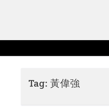
Skip
to
content
Tag:
黃偉強