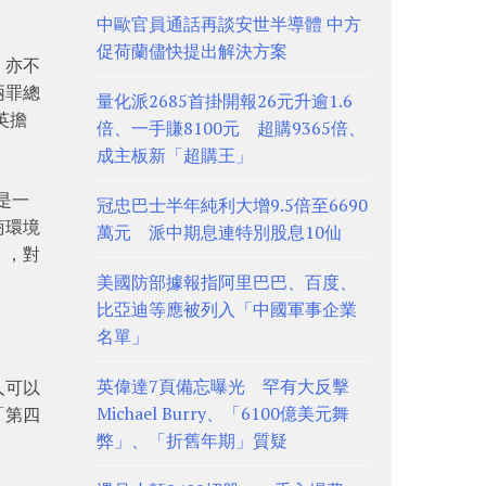
中歐官員通話再談安世半導體 中方
促荷蘭儘快提出解決方案
，亦不
兩罪總
量化派2685首掛開報26元升逾1.6
英擔
倍、一手賺8100元 超購9365倍、
成主板新「超購王」
是一
冠忠巴士半年純利大增9.5倍至6690
商環境
萬元 派中期息連特別股息10仙
」，對
美國防部據報指阿里巴巴、百度、
比亞迪等應被列入「中國軍事企業
名單」
英偉達7頁備忘曝光 罕有大反擊
人可以
Michael Burry、「6100億美元舞
「第四
弊」、「折舊年期」質疑