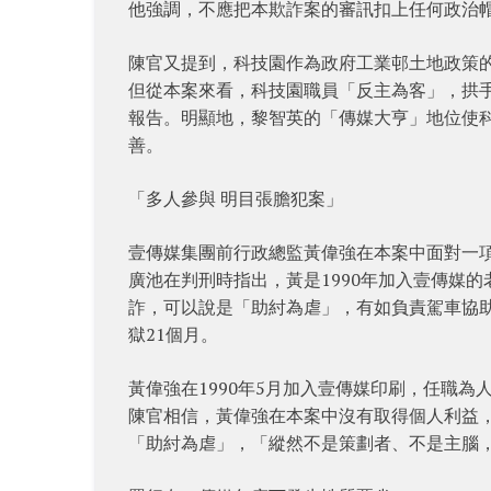
他強調，不應把本欺詐案的審訊扣上任何政治
陳官又提到，科技園作為政府工業邨土地政策
但從本案來看，科技園職員「反主為客」，拱
報告。明顯地，黎智英的「傳媒大亨」地位使
善。
「多人參與 明目張膽犯案」
壹傳媒集團前行政總監黃偉強在本案中面對一項欺
廣池在判刑時指出，黃是1990年加入壹傳媒
詐，可以說是「助紂為虐」，有如負責駕車協
獄21個月。
黃偉強在1990年5月加入壹傳媒印刷，任職為人
陳官相信，黃偉強在本案中沒有取得個人利益
「助紂為虐」，「縱然不是策劃者、不是主腦