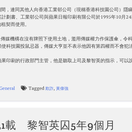
31日期間，連同其他人向香港工業邨公司（現稱香港科技園公司）隱
提案計劃書、工業邨公司與蘋果日報印刷有限公司於1995年10月2
的租契而使用。
涉及傳媒機構在沒有牌照下使用土地，濫用傳媒權力作保護傘，令
顯使科技園投鼠忌器，傳媒大亨並不表示他因有第四權而不會犯
蘋果印刷的行政部門主管，他是聽取上司及黎智英的指示，可以
Tagged
,
General
欺詐
黃偉強
1載 黎智英囚5年9個月