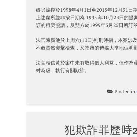
黎另被控於1998年4月1日至2015年12月
上述處所並非按日期為 1995 年10月24日的
訂的租契協議，及雙方於1999年5月25日所訂
法官陳廣池於上周六(10日)判刑時指，本案
不敢貿然突擊檢查，又指黎的傳媒大亨地位明
法官相信黃於案中未有取得個人利益，但作為
紂為虐，執行有關欺詐。
Posted in
犯欺詐罪歷時2