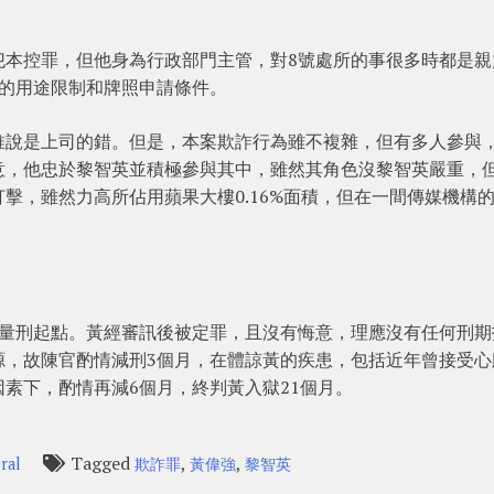
犯本控罪，但他身為行政部門主管，對8號處所的事很多時都是親
契的用途限制和牌照申請條件。
推說是上司的錯。但是，本案欺詐行為雖不複雜，但有多人參與
意，他忠於黎智英並積極參與其中，雖然其角色沒黎智英嚴重，
擊，雖然力高所佔用蘋果大樓0.16%面積，但在一間傳媒機構
為量刑起點。黃經審訊後被定罪，且沒有悔意，理應沒有任何刑期
源，故陳官酌情減刑3個月，在體諒黃的疾患，包括近年曾接受心
素下，酌情再減6個月，終判黃入獄21個月。
Tagged
,
,
ral
欺詐罪
黃偉強
黎智英