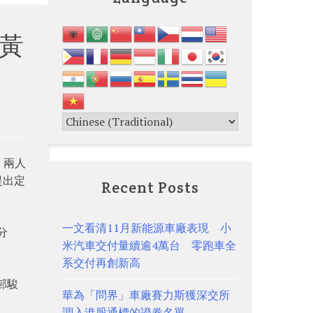
黃
。兩人
提出定
Recent Posts
一文看清11月新能源車廠表現 小
分
米汽車交付量續逾4萬台 零跑車全
系交付再創新高
邨駿
華為「問界」車廠賽力斯獲深交所
調入港股通標的證券名單