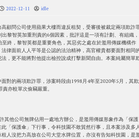
2022-12-11
idle
力高顧問公司使用蘋果大樓而違反租契，受審後被裁定兩項欺詐
列出黎智英加重刑責的6個因素，批評這是一項有計劃、有組織
始至終，黎智英都是重要角色，其惡劣之處在於濫用傳媒機構作
，法律面前人人平等是公認的法治精神，高官權貴都要面對相同
犯法，更不能將對他提出檢控說成打擊新聞自由。本案純屬簡單
對的兩項欺詐罪，涉案時段由1998月4年至2020年5月，其
，罪責亦較單次偷竊嚴重。
容許其他公司無牌佔用一處地方辦公，是濫用傳媒形象作為「保護
在此「保護傘」下行事，令科技園不敢貿然行事，且本案涉及多
承租人沒把力高放在公司大堂水牌位置，亦沒有告知科技園，是