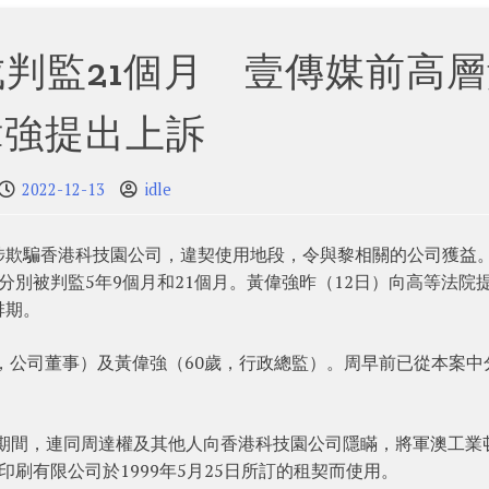
判監21個月 壹傳媒前高層
偉強提出上訴
2022-12-13
idle
涉欺騙香港科技園公司，違契使用地段，令與黎相關的公司獲益
分別被判監5年9個月和21個月。黃偉強昨（12日）向高等法院
排期。
歲，公司董事）及黃偉強（60歲，行政總監）。周早前已從本案中
19日期間，連同周達權及其他人向香港科技園公司隱瞞，將軍澳工業
刷有限公司於1999年5月25日所訂的租契而使用。