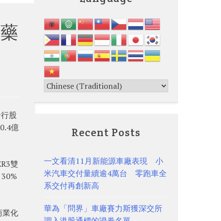
新藥
發行股
.4億
Recent Posts
一文看清11月新能源車廠表現 小
R3雙
米汽車交付量續逾4萬台 零跑車全
30%
系交付再創新高
華為「問界」車廠賽力斯獲深交所
商業化
調入港股通標的證券名單