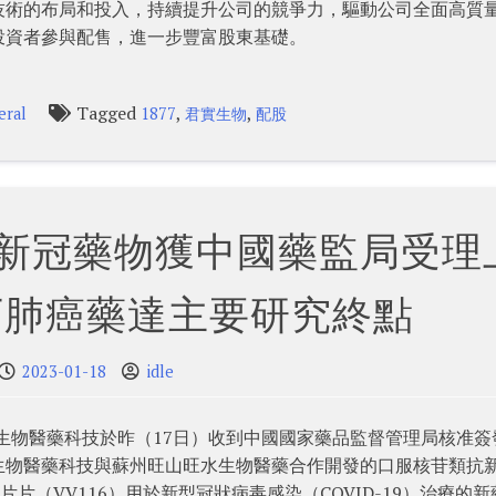
技術的布局和投入，持續提升公司的競爭力，驅動公司全面高質
投資者參與配售，進一步豐富股東基礎。
Tagged
,
,
eral
1877
君實生物
配股
 新冠藥物獲中國藥監局受理
下肺癌藥達主要研究終點
2023-01-18
idle
旺實生物醫藥科技於昨（17日）收到中國國家藥品監督管理局核准簽
生物醫藥科技與蘇州旺山旺水生物醫藥合作開發的口服核苷類抗
韋片片（VV116）用於新型冠狀病毒感染（COVID-19）治療的