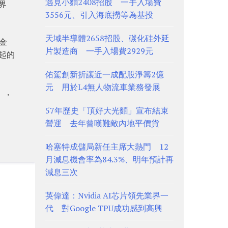
遇見小麵2408招股 一手入場費
界
3556元、引入海底撈等為基投
天域半導體2658招股、碳化硅外延
金
片製造商 一手入場費2929元
起的
佑駕創新折讓近一成配股淨籌2億
元 用於L4無人物流車業務發展
），
57年歷史「頂好大光麵」宣布結束
營運 去年曾嘆難敵內地平價貨
哈塞特成儲局新任主席大熱門 12
月減息機會率為84.3%、明年預計再
減息三次
英偉達：Nvidia AI芯片領先業界一
代 對Google TPU成功感到高興