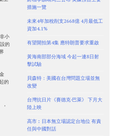
措施一覽
未來4年加稅削支2668億 4月最低工
資加4.1%
術非小
有望開拍第4集 應特朗普要求重啟
預設的
界
黃海南部部分海域 今起一連8日射
擊試驗
金
貝森特：美國在台灣問題立場並無
起的
改變
台灣抗日片《賽德克·巴萊》 下月大
），
陸上映
高市︰日本無立場認定台地位 有責
任與中國對話