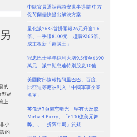
中歐官員通話再談安世半導體 中方
促荷蘭儘快提出解決方案
量化派2685首掛開報26元升逾1.6
另
倍、一手賺8100元 超購9365倍、
成主板新「超購王」
冠忠巴士半年純利大增9.5倍至6690
萬元 派中期息連特別股息10仙
美國防部據報指阿里巴巴、百度、
發的
比亞迪等應被列入「中國軍事企業
新型冠
名單」
新藥上
英偉達7頁備忘曝光 罕有大反擊
Michael Burry、「6100億美元舞
術非小
弊」、「折舊年期」質疑
預設的