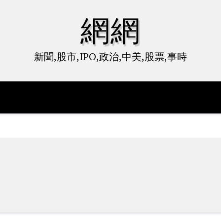
網網
新聞,股市,IPO,政治,中美,股票,事時