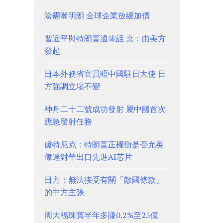
陰霾漸明朗 全球企業放緩加價
習近平與特朗普通電話 京：由美方
發起
日本外務省官員晤中國駐日大使 日
方強調立場不變
神舟二十二號成功發射 屬中國首次
應急發射任務
盧特尼克：特朗普正權衡是否允英
偉達對華出口先進AI芯片
日方：無法接受有關「敵國條款」
的中方主張
周大福珠寶半年多賺0.2%至25億