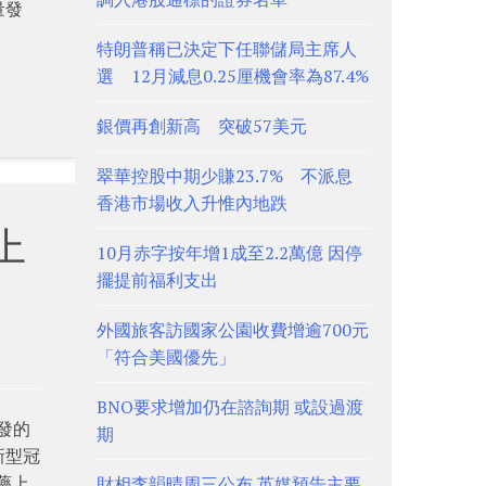
量發
特朗普稱已決定下任聯儲局主席人
選 12月減息0.25厘機會率為87.4%
銀價再創新高 突破57美元
翠華控股中期少賺23.7% 不派息
香港市場收入升惟內地跌
上
10月赤字按年增1成至2.2萬億 因停
擺提前福利支出
外國旅客訪國家公園收費增逾700元
「符合美國優先」
BNO要求增加仍在諮詢期 或設過渡
發的
期
新型冠
新藥上
財相李韻晴周三公布 英媒預告主要