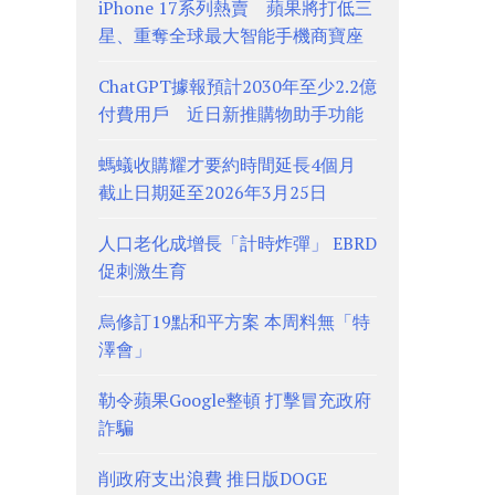
iPhone 17系列熱賣 蘋果將打低三
星、重奪全球最大智能手機商寶座
ChatGPT據報預計2030年至少2.2億
付費用戶 近日新推購物助手功能
螞蟻收購耀才要約時間延長4個月
截止日期延至2026年3月25日
人口老化成增長「計時炸彈」 EBRD
促刺激生育
烏修訂19點和平方案 本周料無「特
澤會」
勒令蘋果Google整頓 打擊冒充政府
詐騙
削政府支出浪費 推日版DOGE