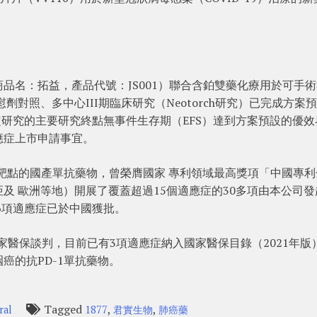
品名：拓益，產品代號：JS001）聯合含鉑雙藥化療用於可手
對照、多中心III期臨床研究（Neotorch研究）已完成方案
定研究的主要研究終點無事件生存期（EFS）達到方案預設的優效
應症上市申請事宜。
為靶點的國產單抗藥物，曾榮膺國家 專利領域最高獎項「中國專利
及 歐洲等地）開展了覆蓋超過15個適應症的30多項由本公司發
6項適應症已於中國獲批。
國家醫保談判，目前已有3項適應症納入國家醫保目錄（2021年版
癌的抗PD-1單抗藥物。
Tagged
,
,
ral
1877
君實生物
肺癌藥