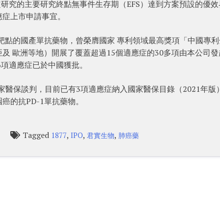
定研究的主要研究終點無事件生存期（EFS）達到方案預設的優效
應症上市申請事宜。
為靶點的國產單抗藥物，曾榮膺國家 專利領域最高獎項「中國專利
及 歐洲等地）開展了覆蓋超過15個適應症的30多項由本公司發
6項適應症已於中國獲批。
國家醫保談判，目前已有3項適應症納入國家醫保目錄（2021年版
癌的抗PD-1單抗藥物。
Tagged
,
,
,
l
1877
IPO
君實生物
肺癌藥