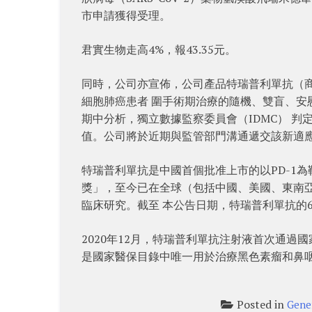
市申請獲得受理。
君實生物走高4%，報43.35元。
同時，公司亦宣佈，公司產品特瑞普利單抗（商
細胞肺癌患者 圍手術期治療的隨機、雙盲、安慰劑
期中分析，獨立數據監察委員會（IDMC） 判
值。公司將於近期與監管部門溝通遞交該新適
特瑞普利單抗是中國首個批准上市的以PD-1
獎」，至今已在全球（包括中國、美國、東南亞
臨床研究。截至 本公告日期，特瑞普利單抗的
2020年12月，特瑞普利單抗注射液首次通過
是國家醫保目錄中唯一用於治療黑色素瘤和鼻咽
Posted in
Gene