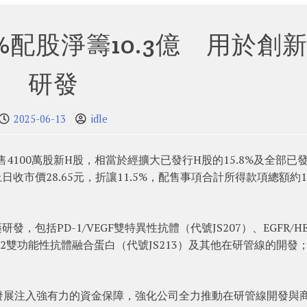
5%配股淨籌10.3億 用於創
研發
2025-06-13
idle
售4100萬股新H股，相當於經擴大已發行H股的15.8%及全部已
日收市價28.65元，折讓11.5%，配售事項合計所得款項總額約10
發，包括PD-1/VEGF雙特異性抗體（代號JS207）、EGFR/HE
IL-2雙功能性抗體融合蛋白（代號JS213）及其他在研管線的開發；
發展注入強有力的資金保障，強化公司全力推動在研管線開發與