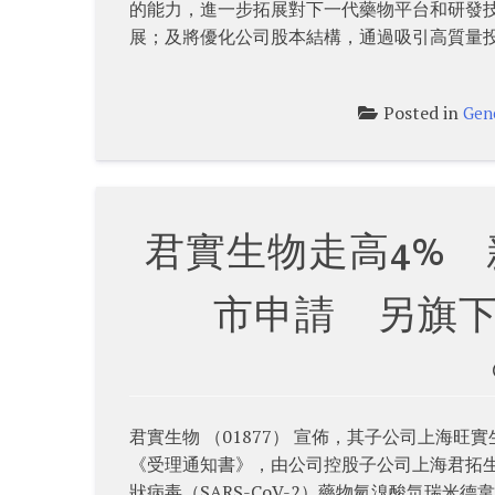
的能力，進一步拓展對下一代藥物平台和研發
展；及將優化公司股本結構，通過吸引高質量
Posted in
Gen
君實生物走高4%
市申請 另旗
君實生物 （01877） 宣佈，其子公司上海
《受理通知書》，由公司控股子公司上海君拓
狀病毒（SARS-CoV-2）藥物氫溴酸氘瑞米德