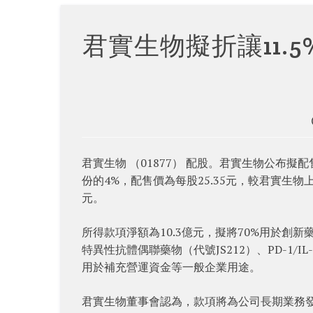
君實生物擬折讓11.
君實生物 （01877） 配股。君實生物公布擬配
份的4%，配售價為每股25.35元，較君實生物上
元。
所得款項淨額為10.3億元，擬將70%用於創新藥研
特異性抗體偶聯藥物（代號JS212）、PD-1/
用於補充營運資金等一般企業用途。
君實生物董事會認為，款項將為公司長期業務