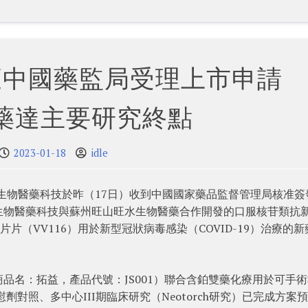
獲中國藥監局受理上市申請 
藥達主要研究終點
2023-01-18
idle
旺實生物醫藥科技於昨（17日）收到中國國家藥品監督管理局核准簽
生物醫藥科技與蘇州旺山旺水生物醫藥合作開發的口服核苷類抗
韋片片（VV116）用於新型冠狀病毒感染（COVID-19）治療的
品名：拓益，產品代號：JS001）聯合含鉑雙藥化療用於可手
對照、多中心III期臨床研究（Neotorch研究）已完成方案