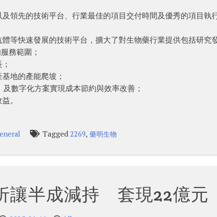
以及領先的技術平台、行業最佳的項目交付時間及優秀的項目執
抗體等快速發展的技術平台，擴大了對生物藥行業提供包括研究
的服務範圍；
長；
產基地的產能爬坡；
）及數字化方案實現成本節約與效率改善；
收益。
Tagged
,
eneral
2269
藥明生物
折讓半成減持 套現22億元