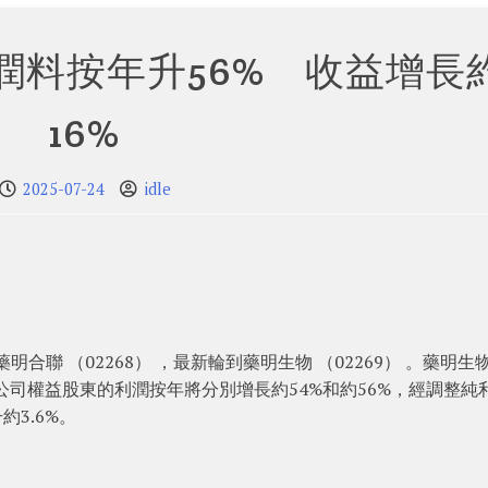
潤料按年升56% 收益增長
16%
2025-07-24
idle
明合聯 （02268） ，最新輪到藥明生物 （02269） 。藥明生
公司權益股東的利潤按年將分別增長約54%和約56%，經調整純
約3.6%。