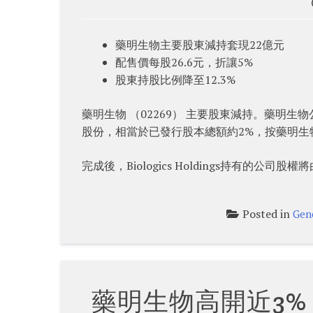
藥明生物主要股東減持套現22億元
配售價每股26.6元，折讓5%
股東持股比例降至12.3%
藥明生物 （02269） 主要股東減持。藥明生物公布，
股份，相當於已發行股本總額約2%，按藥明生物
完成後，Biologics Holdings持有的公司
Posted in
Gen
藥明生物高開近3