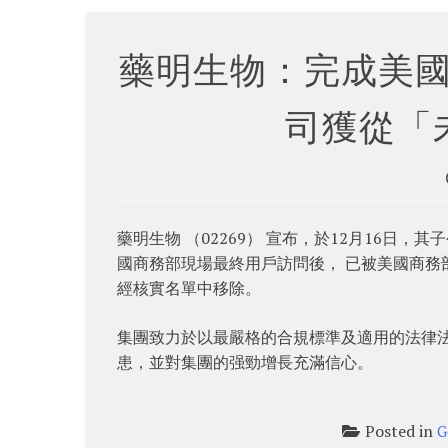
藥明生物：完成美
司獲從「
藥明生物 （02269） 宣布，於12月16
國商務部現場最終用戶訪問後， 已被美國商
經核實名單中移除。
集團致力於以最嚴格的合規標準及適用的法律
患，並對集團的强勁增長充滿信心。
Posted in
G