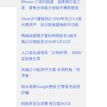
iPhone 17系列熱賣 蘋果將打低三
星、重奪全球最大智能手機商寶座
ChatGPT據報預計2030年至少2.2億
付費用戶 近日新推購物助手功能
螞蟻收購耀才要約時間延長4個月
截止日期延至2026年3月25日
人口老化成增長「計時炸彈」 EBRD
促刺激生育
烏修訂19點和平方案 本周料無「特
澤會」
勒令蘋果Google整頓 打擊冒充政府
詐騙
削政府支出浪費 推日版DOGE