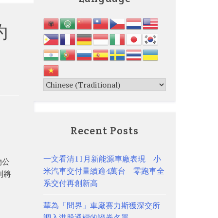
約
Recent Posts
一文看清11月新能源車廠表現 小
物公
米汽車交付量續逾4萬台 零跑車全
利將
系交付再創新高
華為「問界」車廠賽力斯獲深交所
調入港股通標的證券名單