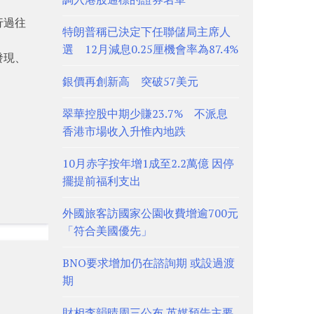
行過往
特朗普稱已決定下任聯儲局主席人
選 12月減息0.25厘機會率為87.4%
發現、
銀價再創新高 突破57美元
翠華控股中期少賺23.7% 不派息
香港市場收入升惟內地跌
10月赤字按年增1成至2.2萬億 因停
擺提前福利支出
外國旅客訪國家公園收費增逾700元
「符合美國優先」
BNO要求增加仍在諮詢期 或設過渡
期
財相李韻晴周三公布 英媒預告主要