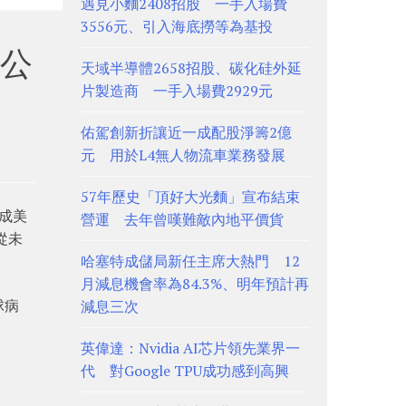
遇見小麵2408招股 一手入場費
3556元、引入海底撈等為基投
公
天域半導體2658招股、碳化硅外延
片製造商 一手入場費2929元
佑駕創新折讓近一成配股淨籌2億
元 用於L4無人物流車業務發展
57年歷史「頂好大光麵」宣布結束
完成美
營運 去年曾嘆難敵內地平價貨
從未
哈塞特成儲局新任主席大熱門 12
月減息機會率為84.3%、明年預計再
球病
減息三次
英偉達：Nvidia AI芯片領先業界一
代 對Google TPU成功感到高興