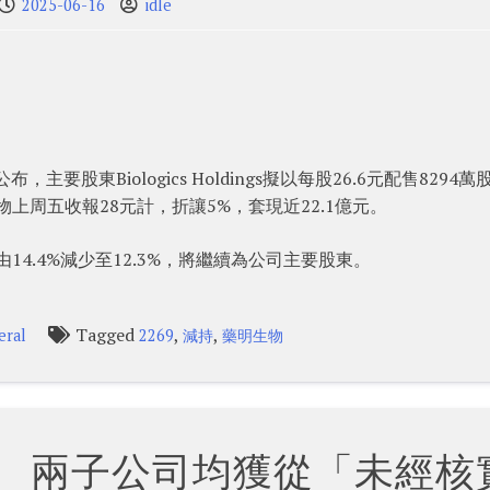
2025-06-16
idle
主要股東Biologics Holdings擬以每股26.6元配售8294萬
上周五收報28元計，折讓5%，套現近22.1億元。
股權將由14.4%減少至12.3%，將繼續為公司主要股東。
Tagged
,
,
eral
2269
減持
藥明生物
% 兩子公司均獲從「未經核