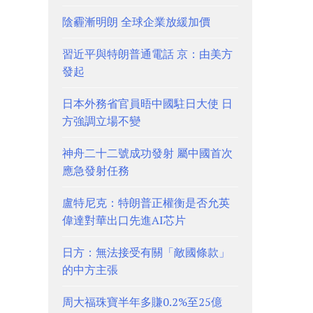
陰霾漸明朗 全球企業放緩加價
習近平與特朗普通電話 京：由美方
發起
日本外務省官員晤中國駐日大使 日
方強調立場不變
神舟二十二號成功發射 屬中國首次
應急發射任務
盧特尼克：特朗普正權衡是否允英
偉達對華出口先進AI芯片
日方：無法接受有關「敵國條款」
的中方主張
周大福珠寶半年多賺0.2%至25億