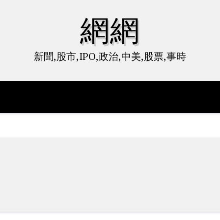
網網
新聞,股市,IPO,政治,中美,股票,事時