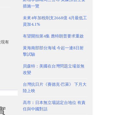
措施一覽
未來4年加稅削支2668億 4月最低工
資加4.1%
有望開拍第4集 應特朗普要求重啟
股現有
黃海南部部分海域 今起一連8日射
擊試驗
貝森特：美國在台灣問題立場並無
改變
台灣抗日片《賽德克·巴萊》 下月大
陸上映
高市︰日本無立場認定台地位 有責
實
任與中國對話