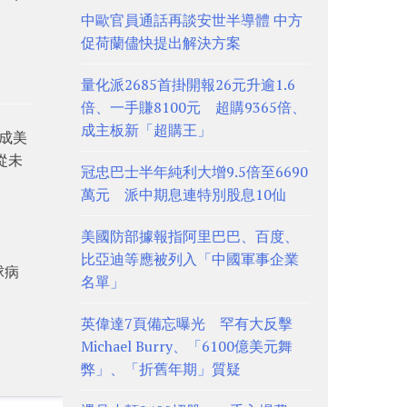
中歐官員通話再談安世半導體 中方
促荷蘭儘快提出解決方案
量化派2685首掛開報26元升逾1.6
倍、一手賺8100元 超購9365倍、
成主板新「超購王」
完成美
從未
冠忠巴士半年純利大增9.5倍至6690
萬元 派中期息連特別股息10仙
美國防部據報指阿里巴巴、百度、
比亞迪等應被列入「中國軍事企業
球病
名單」
英偉達7頁備忘曝光 罕有大反擊
Michael Burry、「6100億美元舞
弊」、「折舊年期」質疑