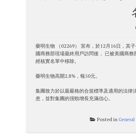
藥明生物 （02269） 宣布，於12月16
國商務部現場最終用戶訪問後， 已被美國商
經核實名單中移除。
藥明生物高開2.8%，報50元。
集團致力於以最嚴格的合規標準及適用的法律
患，並對集團的强勁增長充滿信心。
Posted in
General