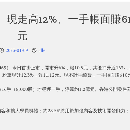
 現走高12%、一手帳面賺61
元
2023-01-09
idle
69） 今日首掛上市，開市升6%，報10.5元，其後抽升近16%
。粉筆現升12.3%，報11.12元。現不計手續費，一手帳面賺610
抽16手（8,000股）才穩獲一手，淨籌約1.2億元。香港公開發售
容和擴大學員群體；約28.5%將用於加強內容及技術開發能力