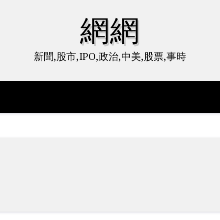
網網
新聞,股市,IPO,政治,中美,股票,事時