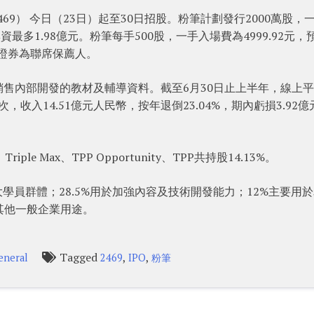
69） 今日（23日）起至30日招股。粉筆計劃發行2000萬股，
資最多1.98億元。粉筆每手500股，一手入場費為4999.92元，
銀證券為聯席保薦人。
售內部開發的教材及輔導資料。截至6月30日止上半年，線上
，收入14.51億元人民幣，按年退倒23.04%，期內虧損3.92億
Triple Max、TPP Opportunity、TPP共持股14.13%。
學員群體；28.5%用於加強內容及技術開發能力；12%主要用
其他一般企業用途。
Tagged
,
,
eneral
2469
IPO
粉筆