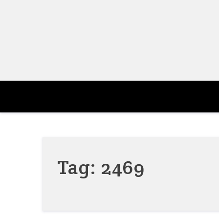
Skip
to
content
Tag:
2469