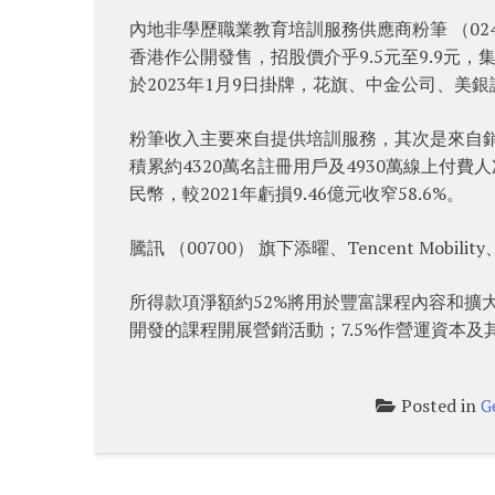
內地非學歷職業教育培訓服務供應商粉筆 （024
香港作公開發售，招股價介乎9.5元至9.9元，集
於2023年1月9日掛牌，花旗、中金公司、美
粉筆收入主要來自提供培訓服務，其次是來自銷
積累約4320萬名註冊用戶及4930萬線上付費人次
民幣，較2021年虧損9.46億元收窄58.6%。
騰訊 （00700） 旗下添曜、Tencent Mobility、
所得款項淨額約52%將用於豐富課程內容和擴大
開發的課程開展營銷活動；7.5%作營運資本及
Posted in
G