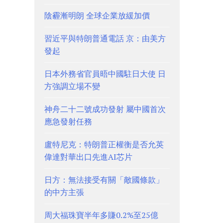
陰霾漸明朗 全球企業放緩加價
習近平與特朗普通電話 京：由美方
發起
日本外務省官員晤中國駐日大使 日
方強調立場不變
神舟二十二號成功發射 屬中國首次
應急發射任務
盧特尼克：特朗普正權衡是否允英
偉達對華出口先進AI芯片
日方：無法接受有關「敵國條款」
的中方主張
周大福珠寶半年多賺0.2%至25億