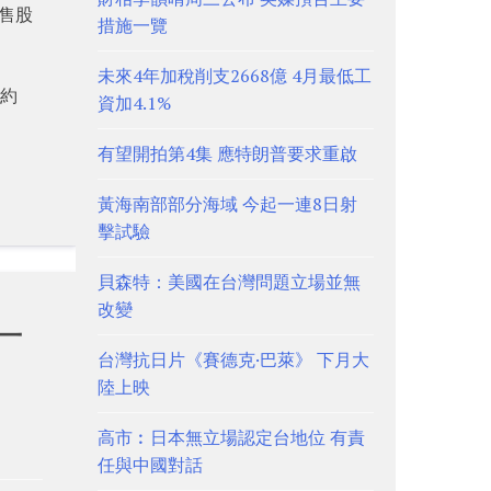
售股
措施一覽
未來4年加稅削支2668億 4月最低工
；約
資加4.1%
有望開拍第4集 應特朗普要求重啟
黃海南部部分海域 今起一連8日射
擊試驗
貝森特：美國在台灣問題立場並無
改變
一
台灣抗日片《賽德克·巴萊》 下月大
陸上映
高市︰日本無立場認定台地位 有責
任與中國對話