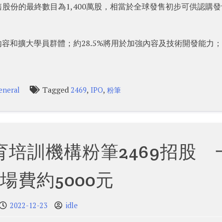
股份的最終數目為1,400萬股，相當於全球發售初步可供認購發
容和擴大學員群體；約28.5%將用於加強內容及技術開發能力
Tagged
,
,
eneral
2469
IPO
粉筆
培訓機構粉筆2469招股 
場費約5000元
2022-12-23
idle