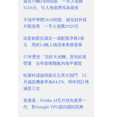
遇見小麵2408招股 一手入場費
3556元、引入海底撈等為基投
天域半導體2658招股、碳化硅外延
片製造商 一手入場費2929元
佑駕創新折讓近一成配股淨籌2億
元 用於L4無人物流車業務發展
57年歷史「頂好大光麵」宣布結束
營運 去年曾嘆難敵內地平價貨
哈塞特成儲局新任主席大熱門 12
月減息機會率為84.3%、明年預計再
減息三次
英偉達：Nvidia AI芯片領先業界一
代 對Google TPU成功感到高興