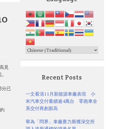
0
，高見
元。
Recent Posts
部分已
一文看清11月新能源車廠表現 小
米汽車交付量續逾4萬台 零跑車全
系交付再創新高
；約
華為「問界」車廠賽力斯獲深交所
調入港股通標的證券名單