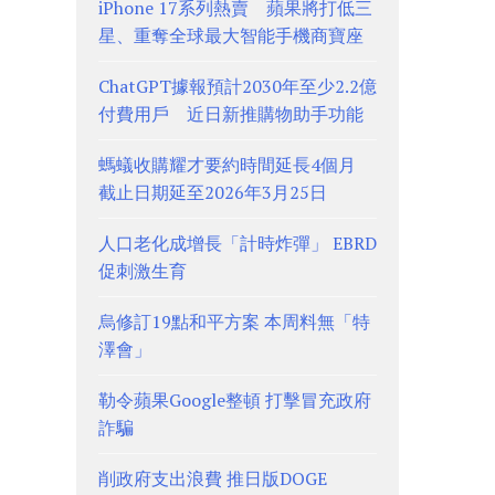
iPhone 17系列熱賣 蘋果將打低三
星、重奪全球最大智能手機商寶座
ChatGPT據報預計2030年至少2.2億
付費用戶 近日新推購物助手功能
螞蟻收購耀才要約時間延長4個月
截止日期延至2026年3月25日
人口老化成增長「計時炸彈」 EBRD
促刺激生育
烏修訂19點和平方案 本周料無「特
澤會」
勒令蘋果Google整頓 打擊冒充政府
詐騙
削政府支出浪費 推日版DOGE