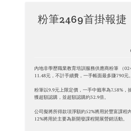
粉筆2469首掛報捷
內地非學歷職業教育培訓服務供應商粉筆 （024
11.48元，不計手續費，一手帳面最多賺790元
粉筆以9.9元上限定價，一手中籤率為7.58%，
獲超額認購，並超額認購約32.9倍。
公司擬將所得款項淨額約52%將用於豐富課程內
12%將用於主要為新開發課程開展營銷活動。