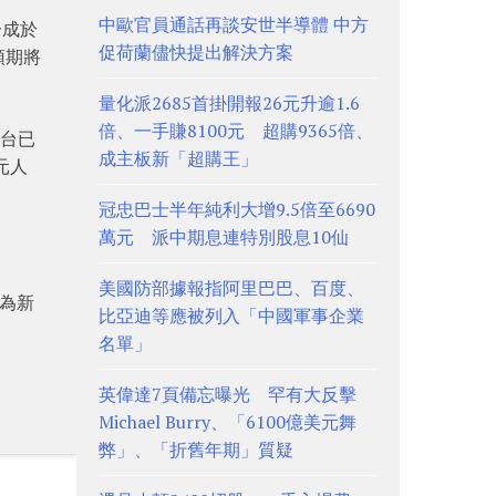
中歐官員通話再談安世半導體 中方
一成於
促荷蘭儘快提出解決方案
預期將
量化派2685首掛開報26元升逾1.6
倍、一手賺8100元 超購9365倍、
平台已
成主板新「超購王」
元人
冠忠巴士半年純利大增9.5倍至6690
萬元 派中期息連特別股息10仙
美國防部據報指阿里巴巴、百度、
於為新
比亞迪等應被列入「中國軍事企業
名單」
英偉達7頁備忘曝光 罕有大反擊
Michael Burry、「6100億美元舞
弊」、「折舊年期」質疑