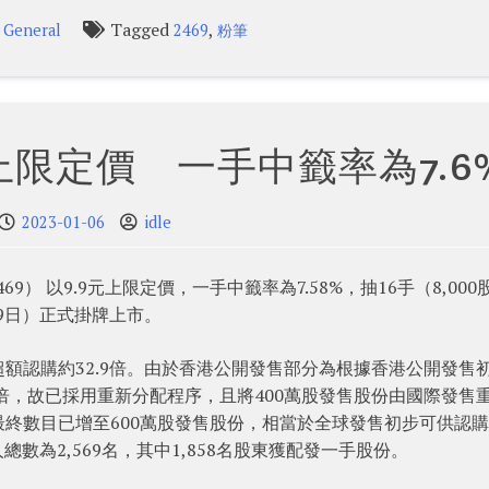
n
Tagged
,
General
2469
粉筆
元上限定價 一手中籤率為7.6
2023-01-06
idle
） 以9.9元上限定價，一手中籤率為7.58%，抽16手（8,000
9日）正式掛牌上市。
額認購約32.9倍。由於香港公開發售部分為根據香港公開發售
0倍，故已採用重新分配程序，且將400萬股發售股份由國際發售
終數目已增至600萬股發售股份，相當於全球發售初步可供認
數為2,569名，其中1,858名股東獲配發一手股份。