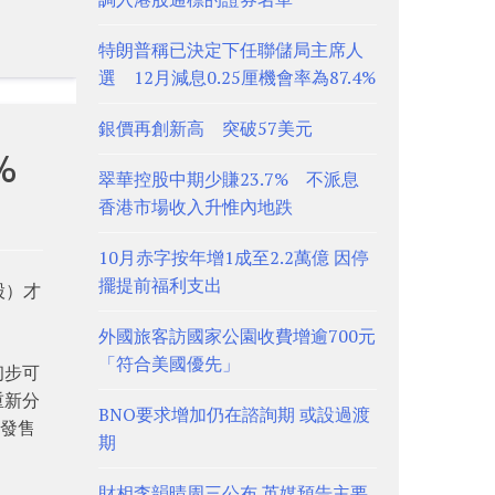
特朗普稱已決定下任聯儲局主席人
選 12月減息0.25厘機會率為87.4%
銀價再創新高 突破57美元
%
翠華控股中期少賺23.7% 不派息
香港市場收入升惟內地跌
10月赤字按年增1成至2.2萬億 因停
擺提前福利支出
股）才
外國旅客訪國家公園收費增逾700元
「符合美國優先」
初步可
重新分
BNO要求增加仍在諮詢期 或設過渡
購發售
期
財相李韻晴周三公布 英媒預告主要