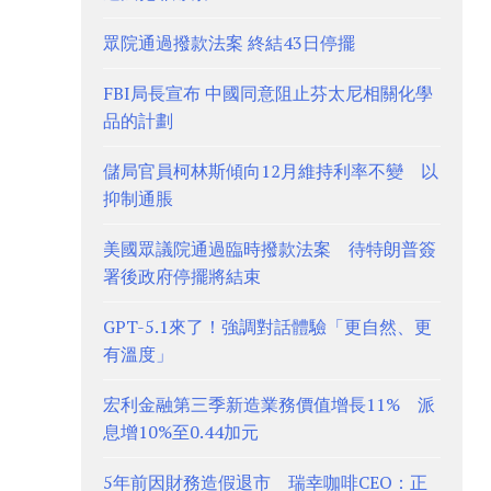
眾院通過撥款法案 終結43日停擺
FBI局長宣布 中國同意阻止芬太尼相關化學
品的計劃
儲局官員柯林斯傾向12月維持利率不變 以
抑制通脹
美國眾議院通過臨時撥款法案 待特朗普簽
署後政府停擺將結束
GPT-5.1來了！強調對話體驗「更自然、更
有溫度」
宏利金融第三季新造業務價值增長11% 派
息增10%至0.44加元
5年前因財務造假退市 瑞幸咖啡CEO：正