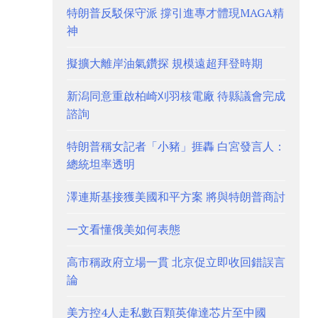
特朗普反駁保守派 撐引進專才體現MAGA精
神
擬擴大離岸油氣鑽探 規模遠超拜登時期
新潟同意重啟柏崎刈羽核電廠 待縣議會完成
諮詢
特朗普稱女記者「小豬」捱轟 白宮發言人：
總統坦率透明
澤連斯基接獲美國和平方案 將與特朗普商討
一文看懂俄美如何表態
高市稱政府立場一貫 北京促立即收回錯誤言
論
美方控4人走私數百顆英偉達芯片至中國