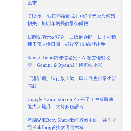
需求
美財長：43日停擺造成110億美元永久經濟
損失 對明年增長前景仍樂觀
日圓兌港元4.97算 日政府顧問：日本可積
極干預支撐日圓、或跌至160前就出手
Sam Altman內部信曝光：AI領先優勢收
窄 Gemini 令OpenAI面臨嚴峻挑戰
「港話通」試行版上架 即時回應日常生活
問題
Google Nano Banana Pro來了！生成圖像
能力大提升 支持多種語言
洗腦兒歌Baby Shark歌紅股價更勁 製作公
司Pinkfong首掛大升逾六成