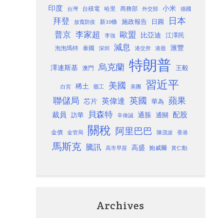
印度
小米
台灣
台積電
哈里
商務部
外交部
德國
日本
拜登
施政報告
日圓
新10條
放寬防疫
歐盟
普京
李家超
比亞迪
江澤民
李強
減息
滙豐
泡泡瑪特
泰國
深圳
港股
港交所
特朗普
烏克蘭
澤連斯基
澳門
王毅
習近平
美國
稀土
白宮
罷工
美團
聯儲局
蘋果
英國
英偉達
芯片
華為
貝森特
裁員
配股
通脹
訪華
通關
辛偉誠
關稅
阿里巴巴
金價
金管局
香港
陳茂波
馬斯克
騰訊
高盛
高市早苗
鮑威爾
黃仁勳
Archives