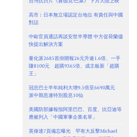
台灣抗日片《賽德克·巴萊》 下月大陸上映
高市︰日本無立場認定台地位 有責任與中國
對話
中歐官員通話再談安世半導體 中方促荷蘭儘
快提出解決方案
量化派2685首掛開報26元升逾1.6倍、一手
賺8100元 超購9365倍、成主板新「超購
王」
冠忠巴士半年純利大增9.5倍至6690萬元
派中期息連特別股息10仙
美國防部據報指阿里巴巴、百度、比亞迪等
應被列入「中國軍事企業名單」
英偉達7頁備忘曝光 罕有大反擊Michael