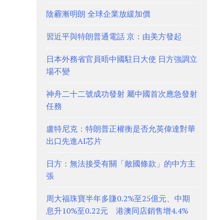
陰霾漸明朗 全球企業放緩加價
習近平與特朗普通電話 京：由美方發起
日本外務省官員晤中國駐日大使 日方強調立
場不變
神舟二十二號成功發射 屬中國首次應急發射
任務
盧特尼克：特朗普正權衡是否允英偉達對華
出口先進AI芯片
日方：無法接受有關「敵國條款」的中方主
張
周大福珠寶半年多賺0.2%至25億元、中期
息升10%至0.22元 港澳同店銷售增4.4%