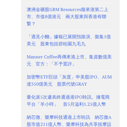
澳洲金礦股GBM Resources擬來港第二上
市、市值8億港元 兩大股東與香港有聯
繫？
「遇見小麵」據報已展開預路演、擬集1億
美元 股東包括碧桂園九毛九
Manner Coffee再傳來港上市、集資數億美
元 官方：「不予置評」
加密幣ETF巨頭「灰度」申美股IPO、AUM
達350億美元 股票代號GRAY
量化派5次遞表終通過港IPO聆訊、擁電商
平台「羊小咩」 首5月溢利1.25億人幣
納芯微、樂摩科技通過上市聆訊 納芯微A
股市值211億人幣、樂摩科技為共享按摩設