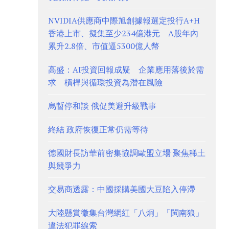
NVIDIA供應商中際旭創據報選定投行A+H
香港上市、擬集至少234億港元 A股年內
累升2.8倍、市值逼5300億人幣
高盛：AI投資回報成疑 企業應用落後於需
求 槓桿與循環投資為潛在風險
烏暫停和談 俄促美避升級戰事
終結 政府恢復正常仍需等待
德國財長訪華前密集協調歐盟立場 聚焦稀土
與競爭力
交易商透露：中國採購美國大豆陷入停滯
大陸懸賞徵集台灣網紅「八炯」「閩南狼」
違法犯罪線索