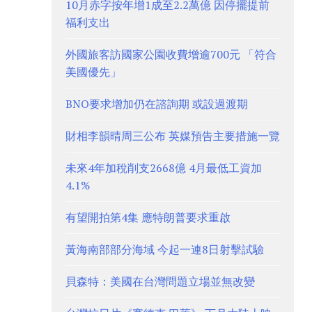
10月赤字按年增1成至2.2萬億 因停擺提前
福利支出
外國旅客訪國家公園收費增逾700元 「符合
美國優先」
BNO要求增加仍在諮詢期 或設過渡期
財相李韻晴周三公布 英媒預告主要措施一覽
未來4年加稅削支2668億 4月最低工資加
4.1%
有望開拍第4集 應特朗普要求重啟
黃海南部部分海域 今起一連8日射擊試驗
貝森特：美國在台灣問題立場並無改變