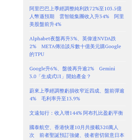
阿里巴巴上季經調整純利跌72%至103.5億
人幣遜預期 雲智能集團收入升34% 阿里
美股盤前升4%
Alphabet夜盤再升3%、英偉達NVDA跌
2% META傳洽談斥數十億美元購Google
的TPU
Google升6%、盤後再升逾2% Gemini
3.0「生成式UI」開始產金？
蔚來上季經調整虧損收窄近四成、盤前彈逾
4% 毛利率升至13.9%
文遠知行：收入增144% 阿布扎比盈虧平衡
國泰航空、香港快運10月共接載320萬人
次 前者聖誕預訂強健、後者密切留意日本