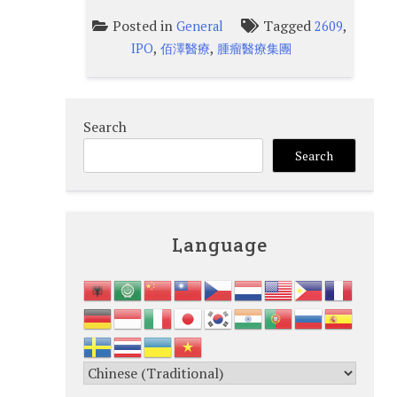
Posted in
Tagged
,
General
2609
,
,
IPO
佰澤醫療
腫瘤醫療集團
Search
Search
Language