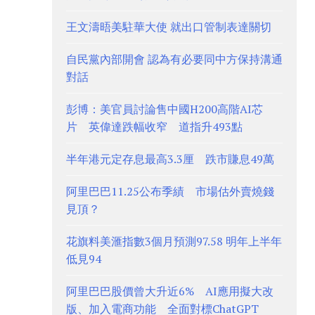
王文濤晤美駐華大使 就出口管制表達關切
自民黨內部開會 認為有必要同中方保持溝通
對話
彭博：美官員討論售中國H200高階AI芯
片 英偉達跌幅收窄 道指升493點
半年港元定存息最高3.3厘 跌市賺息49萬
阿里巴巴11.25公布季績 市場估外賣燒錢
見頂？
花旗料美滙指數3個月預測97.58 明年上半年
低見94
阿里巴巴股價曾大升近6% AI應用擬大改
版、加入電商功能 全面對標ChatGPT