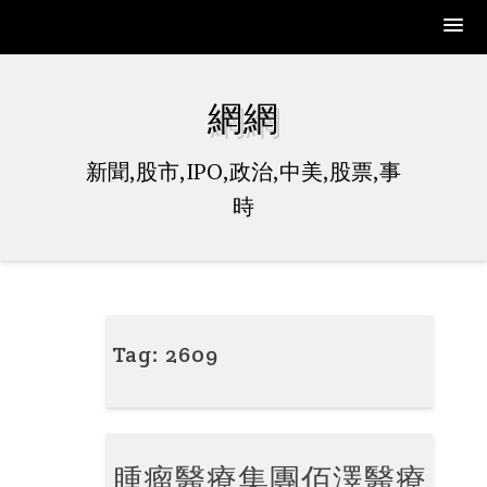
Skip
to
網網
content
新聞,股市,IPO,政治,中美,股票,事
時
Tag:
2609
腫瘤醫療集團佰澤醫療