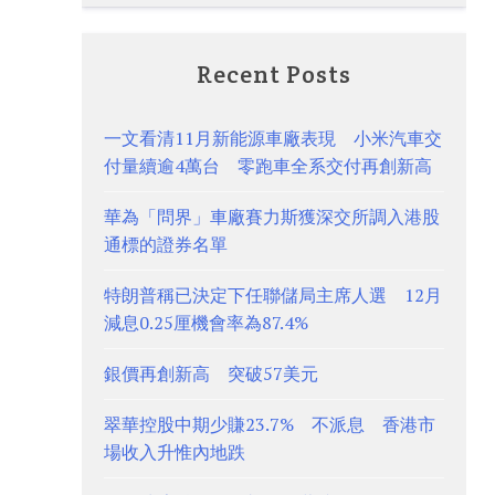
Recent Posts
一文看清11月新能源車廠表現 小米汽車交
付量續逾4萬台 零跑車全系交付再創新高
華為「問界」車廠賽力斯獲深交所調入港股
通標的證券名單
特朗普稱已決定下任聯儲局主席人選 12月
減息0.25厘機會率為87.4%
銀價再創新高 突破57美元
翠華控股中期少賺23.7% 不派息 香港市
場收入升惟內地跌