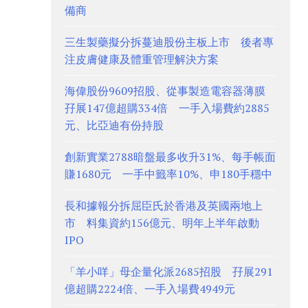
備商
三生製藥擬分拆蔓迪股份主板上市 後者專
注皮膚健康及體重管理解決方案
海偉股份9609招股、從事製造電容器薄膜
孖展147億超購334倍 一手入場費約2885
元、比亞迪有份持股
創新實業2788暗盤最多收升31%、每手帳面
賺1680元 一手中籤率10%、申180手穩中
長和據報分拆屈臣氏於香港及英國兩地上
市 料集資約156億元、明年上半年啟動
IPO
「羊小咩」母企量化派2685招股 孖展291
億超購2224倍、一手入場費4949元