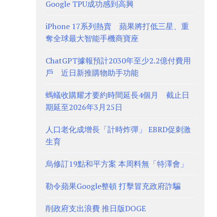
Google TPU成功感到高興
iPhone 17系列熱賣 蘋果將打低三星、重
奪全球最大智能手機商寶座
ChatGPT據報預計2030年至少2.2億付費用
戶 近日新推購物助手功能
螞蟻收購耀才要約時間延長4個月 截止日
期延至2026年3月25日
人口老化成增長「計時炸彈」 EBRD促刺激
生育
烏修訂19點和平方案 本周料無「特澤會」
勒令蘋果Google整頓 打擊冒充政府詐騙
削政府支出浪費 推日版DOGE