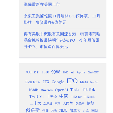
準備重新在美國上市
京東工業據報擬11月展開IPO預路演、12月
掛牌 集資最多6億美元
再有美股中概股有意回流香港 特賣電商唯
品會據報擬最快明年來港IPO 今年股價累
升47%、市值逼百億美元
9988
700
1810
AI
Apple
1211
9992
ChatGPT
IPO
Google
FTX
Meta
Elon Musk
Netflix
TikTok
Tesla
OpenAI
Nvidia
Omicron
Twitter
中國
世界盃
中國GDP
中國旅客
二十大
伊朗
人民幣
以色列
亞馬遜
京東
俄羅斯
加息
加拿大
南韓
內地
停擺
北京