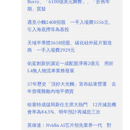
Burry、「6100億美元舞弊」、「折舊年
期」質疑
遇見小麵2408招股 一手入場費3556元、
引入海底撈等為基投
天域半導體2658招股、碳化硅外延片製造
商 一手入場費2929元
佑駕創新折讓近一成配股淨籌2億元 用於
L4無人物流車業務發展
57年歷史「頂好大光麵」宣布結束營運 去
年曾嘆難敵內地平價貨
哈塞特成儲局新任主席大熱門 12月減息機
會率為84.3%、明年預計再減息三次
英偉達：Nvidia AI芯片領先業界一代 對