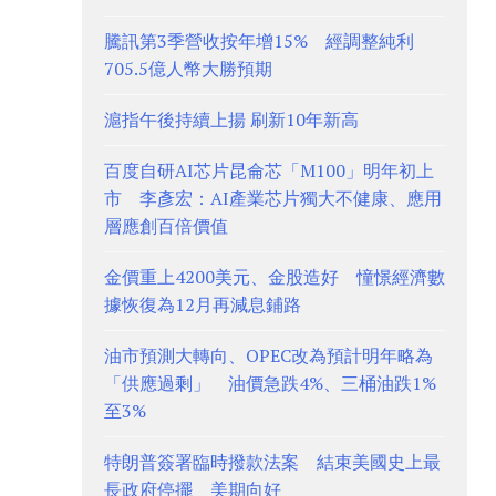
騰訊第3季營收按年增15% 經調整純利
705.5億人幣大勝預期
滬指午後持續上揚 刷新10年新高
百度自研AI芯片昆侖芯「M100」明年初上
市 李彥宏：AI產業芯片獨大不健康、應用
層應創百倍價值
金價重上4200美元、金股造好 憧憬經濟數
據恢復為12月再減息鋪路
油市預測大轉向、OPEC改為預計明年略為
「供應過剩」 油價急跌4%、三桶油跌1%
至3%
特朗普簽署臨時撥款法案 結束美國史上最
長政府停擺 美期向好