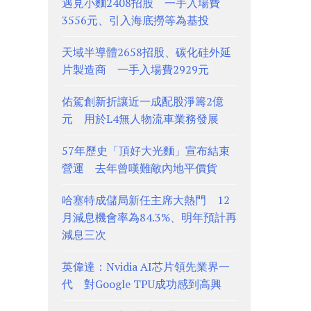
遇見小麵2408招股 一手入場費
3556元、引入海底撈等為基投
天域半導體2658招股、碳化硅外延
片製造商 一手入場費2929元
佑駕創新折讓近一成配股淨籌2億
元 用於L4無人物流車業務發展
57年歷史「頂好大光麵」宣布結束
營運 去年曾嘆難敵內地平價貨
哈塞特成儲局新任主席大熱門 12
月減息機會率為84.3%、明年預計再
減息三次
英偉達：Nvidia AI芯片領先業界一
代 對Google TPU成功感到高興