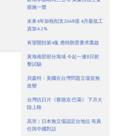
措施一覽
未來4年加稅削支2668億 4月最低工
資加4.1%
有望開拍第4集 應特朗普要求重啟
黃海南部部分海域 今起一連8日射
擊試驗
貝森特：美國在台灣問題立場並無
改變
台灣抗日片《賽德克·巴萊》 下月大
陸上映
高市︰日本無立場認定台地位 有責
任與中國對話