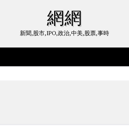
網網
新聞,股市,IPO,政治,中美,股票,事時