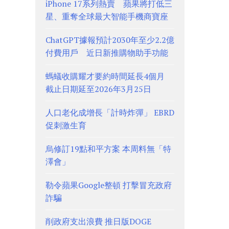
iPhone 17系列熱賣 蘋果將打低三
星、重奪全球最大智能手機商寶座
ChatGPT據報預計2030年至少2.2億
付費用戶 近日新推購物助手功能
螞蟻收購耀才要約時間延長4個月
截止日期延至2026年3月25日
人口老化成增長「計時炸彈」 EBRD
促刺激生育
烏修訂19點和平方案 本周料無「特
澤會」
勒令蘋果Google整頓 打擊冒充政府
詐騙
削政府支出浪費 推日版DOGE