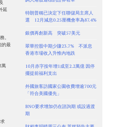
及
外延
特朗普稱已決定下任聯儲局主席人
選 12月減息0.25厘機會率為87.4%
銀價再創新高 突破57美元
服務。
能的最
翠華控股中期少賺23.7% 不派息
香港市場收入升惟內地跌
2萬
10月赤字按年增1成至2.2萬億 因停
擺提前福利支出
外國旅客訪國家公園收費增逾700元
。
「符合美國優先」
BNO要求增加仍在諮詢期 或設過渡
期
需求
財相李韻晴周三公布 英媒預告主要