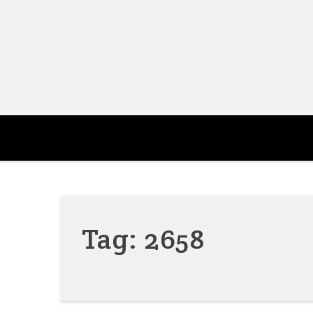
Skip
to
content
Tag:
2658