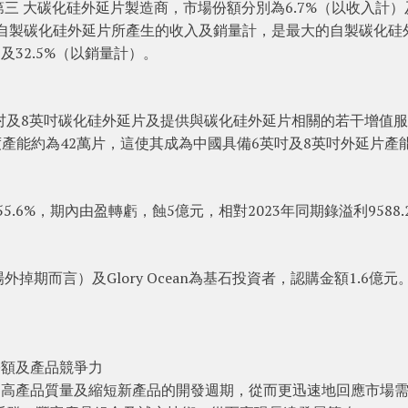
三 大碳化硅外延片製造商，市場份額分別為6.7%（以收入計）
場中自製碳化硅外延片所產生的收入及銷量計，是最大的自製碳化硅
及32.5%（以銷量計）。
吋及8英吋碳化硅外延片及提供與碳化硅外延片相關的若干增值
度產能約為42萬片，這使其成為中國具備6英吋及8英吋外延片產
.6%，期內由盈轉虧，蝕5億元，相對2023年同期錄溢利9588.
期而言）及Glory Ocean為基石投資者，認購金額1.6億元
份額及產品競爭力
以提高產品質量及縮短新產品的開發週期，從而更迅速地回應市場