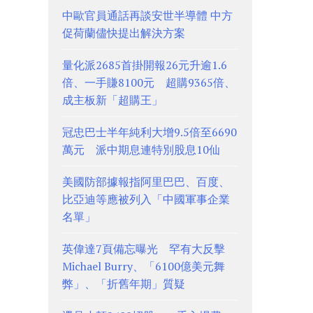
中歐官員通話再談安世半導體 中方
促荷蘭儘快提出解決方案
量化派2685首掛開報26元升逾1.6
倍、一手賺8100元 超購9365倍、
成主板新「超購王」
冠忠巴士半年純利大增9.5倍至6690
萬元 派中期息連特別股息10仙
美國防部據報指阿里巴巴、百度、
比亞迪等應被列入「中國軍事企業
名單」
英偉達7頁備忘曝光 罕有大反擊
Michael Burry、「6100億美元舞
弊」、「折舊年期」質疑