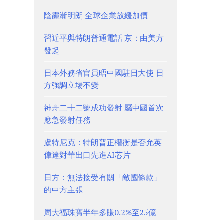
陰霾漸明朗 全球企業放緩加價
習近平與特朗普通電話 京：由美方
發起
日本外務省官員晤中國駐日大使 日
方強調立場不變
神舟二十二號成功發射 屬中國首次
應急發射任務
盧特尼克：特朗普正權衡是否允英
偉達對華出口先進AI芯片
日方：無法接受有關「敵國條款」
的中方主張
周大福珠寶半年多賺0.2%至25億