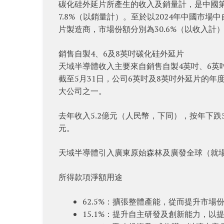
碳化硅外延片所產生的收入及銷量計，是中國第
7.8%（以銷量計）。至於以2024年中國市
片製造商，市場份額分別為30.6%（以收入計）
銷售自製4、6及8英吋碳化硅外延片
天域半導體收入主要來自銷售自製4英吋、6英
截至5月31日，公司6英吋及8英吋外延片的年
大公司之一。
去年收入5.2億元（人民幣，下同），按年下跌55
元。
天域半導體引入廣東原始森林及廣發全球（就場外掉
所得款項淨額用途
62.5%：擴張整體產能，從而提升市場
15.1%：提升自主研發及創新能力，