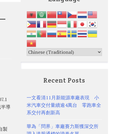
一
Recent Posts
一文看清11月新能源車廠表現 小
.1
米汽車交付量續逾4萬台 零跑車全
域半導
系交付再創新高
華為「問界」車廠賽力斯獲深交所
自製
調入港股通標的證券名單