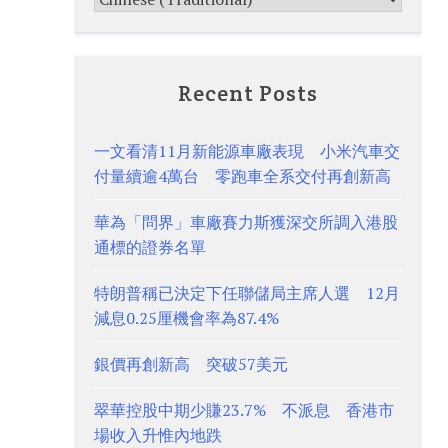
Recent Posts
一文看清11月新能源車廠表現 小米汽車交
付量續逾4萬台 零跑車全系交付再創新高
華為「問界」車廠賽力斯獲深交所調入港股
通標的證券名單
特朗普稱已決定下任聯儲局主席人選 12月
減息0.25厘機會率為87.4%
銀價再創新高 突破57美元
翠華控股中期少賺23.7% 不派息 香港市
場收入升惟內地跌