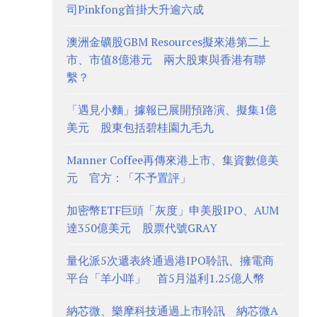
司Pinkfong首掛大升逾六成
澳洲金礦股GBM Resources擬來港第二上
市、市值8億港元 兩大股東與香港有聯
繫？
「遇見小麵」據報已展開預路演、擬集1億
美元 股東包括碧桂園九毛九
Manner Coffee再傳來港上市、集資數億美
元 官方：「不予置評」
加密幣ETF巨頭「灰度」申美股IPO、AUM
達350億美元 股票代號GRAY
量化派5次遞表終通過港IPO聆訊、擁電商
平台「羊小咩」 首5月溢利1.25億人幣
納芯微、樂摩科技通過上市聆訊 納芯微A