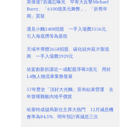
英偉達7頁備忘曝光 罕有大反擊Michael
Burry、「6100億美元舞弊」、「折舊年
期」質疑
遇見小麵2408招股 一手入場費3556元、
引入海底撈等為基投
天域半導體2658招股、碳化硅外延片製造
商 一手入場費2929元
佑駕創新折讓近一成配股淨籌2億元 用於
L4無人物流車業務發展
57年歷史「頂好大光麵」宣布結束營運 去
年曾嘆難敵內地平價貨
哈塞特成儲局新任主席大熱門 12月減息機
會率為84.3%、明年預計再減息三次