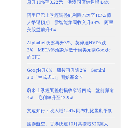
息升10%至0.22元 港澳同店銷售增4.4%
阿里巴巴上季經調整純利跌72%至103.5億
人幣遜預期 雲智能集團收入升34% 阿里
美股盤前升4%
Alphabet夜盤再升3%、英偉達NVDA跌
2% META傳洽談斥數十億美元購Google
的TPU
Google升6%、盤後再升逾2% Gemini
3.0「生成式UI」開始產金？
蔚來上季經調整虧損收窄近四成、盤前彈逾
4% 毛利率升至13.9%
文遠知行：收入增144% 阿布扎比盈虧平衡
國泰航空、香港快運10月共接載320萬人