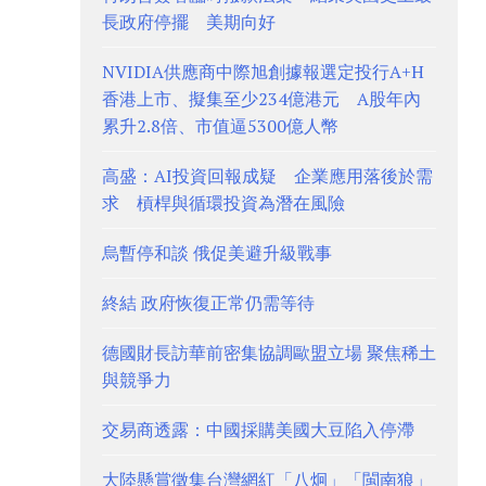
長政府停擺 美期向好
NVIDIA供應商中際旭創據報選定投行A+H
香港上市、擬集至少234億港元 A股年內
累升2.8倍、市值逼5300億人幣
高盛：AI投資回報成疑 企業應用落後於需
求 槓桿與循環投資為潛在風險
烏暫停和談 俄促美避升級戰事
終結 政府恢復正常仍需等待
德國財長訪華前密集協調歐盟立場 聚焦稀土
與競爭力
交易商透露：中國採購美國大豆陷入停滯
大陸懸賞徵集台灣網紅「八炯」「閩南狼」