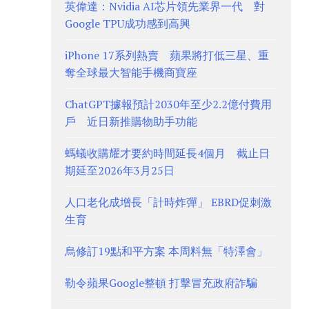
英偉達：Nvidia AI芯片領先業界一代 對
Google TPU成功感到高興
iPhone 17系列熱賣 蘋果將打低三星、重
奪全球最大智能手機商寶座
ChatGPT據報預計2030年至少2.2億付費用
戶 近日新推購物助手功能
螞蟻收購耀才要約時間延長4個月 截止日
期延至2026年3月25日
人口老化成增長「計時炸彈」 EBRD促刺激
生育
烏修訂19點和平方案 本周料無「特澤會」
勒令蘋果Google整頓 打擊冒充政府詐騙