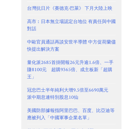
台灣抗日片《賽德克·巴萊》 下月大陸上映
高市︰日本無立場認定台地位 有責任與中國
對話
中歐官員通話再談安世半導體 中方促荷蘭儘
快提出解決方案
量化派2685首掛開報26元升逾1.6倍、一手
賺8100元 超購9365倍、成主板新「超購
王」
冠忠巴士半年純利大增9.5倍至6690萬元
派中期息連特別股息10仙
美國防部據報指阿里巴巴、百度、比亞迪等
應被列入「中國軍事企業名單」