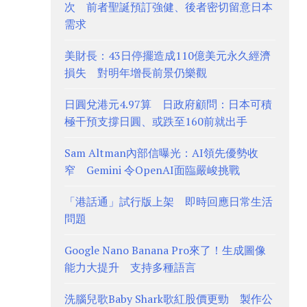
次 前者聖誕預訂強健、後者密切留意日本
需求
美財長：43日停擺造成110億美元永久經濟
損失 對明年增長前景仍樂觀
日圓兌港元4.97算 日政府顧問：日本可積
極干預支撐日圓、或跌至160前就出手
Sam Altman內部信曝光：AI領先優勢收
窄 Gemini 令OpenAI面臨嚴峻挑戰
「港話通」試行版上架 即時回應日常生活
問題
Google Nano Banana Pro來了！生成圖像
能力大提升 支持多種語言
洗腦兒歌Baby Shark歌紅股價更勁 製作公