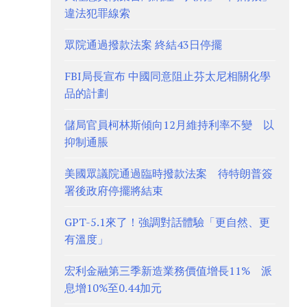
違法犯罪線索
眾院通過撥款法案 終結43日停擺
FBI局長宣布 中國同意阻止芬太尼相關化學
品的計劃
儲局官員柯林斯傾向12月維持利率不變 以
抑制通脹
美國眾議院通過臨時撥款法案 待特朗普簽
署後政府停擺將結束
GPT-5.1來了！強調對話體驗「更自然、更
有溫度」
宏利金融第三季新造業務價值增長11% 派
息增10%至0.44加元