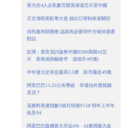
美方控4人走私數百顆英偉達芯片至中國
王文濤晤美駐華大使 就出口管制表達關切
自民黨內部開會 認為有必要同中方保持溝通
對話
彭博：美官員討論售中國H200高階AI芯
片 英偉達跌幅收窄 道指升493點
半年港元定存息最高3.3厘 跌市賺息49萬
阿里巴巴11.25公布季績 市場估外賣燒錢
見頂？
花旗料美滙指數3個月預測97.58 明年上半年
低見94
阿里巴巴股價曾大升近6% AI應用擬大改