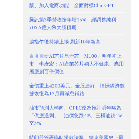
版、加入電商功能 全面對標ChatGPT
騰訊第3季營收按年增15% 經調整純利
705.5億人幣大勝預期
滬指午後持續上揚 刷新10年新高
百度自研AI芯片昆侖芯「M100」明年初上
市 李彥宏：AI產業芯片獨大不健康、應用
層應創百倍價值
金價重上4200美元、金股造好 憧憬經濟數
據恢復為12月再減息鋪路
油市預測大轉向、OPEC改為預計明年略為
「供應過剩」 油價急跌4%、三桶油跌1%
至3%
特朗普簽署臨時撥款法案 結束美國史上最