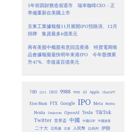
5年前因財務造假退市 瑞幸咖啡CEO：正
準備重新在美國上市
京東工業據報擬11月展開IPO預路演、12月
掛牌 集資最多6億美元
再有美股中概股有意回流香港 特賣電商唯
品會據報擬最快明年來港IPO 今年股價累
升47%、市值逼百億美元
9988
700
1810
AI
Apple
1211
9992
ChatGPT
IPO
Google
FTX
Meta
Elon Musk
Netflix
TikTok
Tesla
OpenAI
Nvidia
Omicron
Twitter
中國
世界盃
中國GDP
中國旅客
二十大
伊朗
人民幣
以色列
亞馬遜
京東