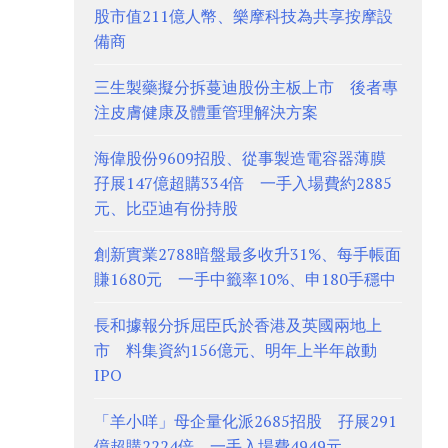
股市值211億人幣、樂摩科技為共享按摩設
備商
三生製藥擬分拆蔓迪股份主板上市 後者專
注皮膚健康及體重管理解決方案
海偉股份9609招股、從事製造電容器薄膜
孖展147億超購334倍 一手入場費約2885
元、比亞迪有份持股
創新實業2788暗盤最多收升31%、每手帳面
賺1680元 一手中籤率10%、申180手穩中
長和據報分拆屈臣氏於香港及英國兩地上
市 料集資約156億元、明年上半年啟動
IPO
「羊小咩」母企量化派2685招股 孖展291
億超購2224倍、一手入場費4949元