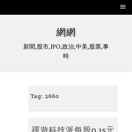
Skip
to
網網
content
新聞,股市,IPO,政治,中美,股票,事
時
Tag:
2660
禪遊科技派每股0.15元