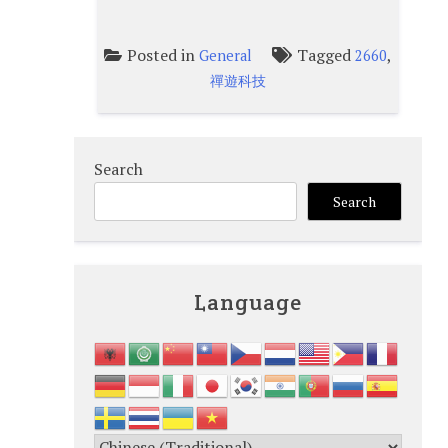
Posted in
Tagged
,
General
2660
禪遊科技
Search
Search
Language