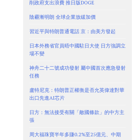
削政府支出浪費 推日版DOGE
陰霾漸明朗 全球企業放緩加價
習近平與特朗普通電話 京：由美方發起
日本外務省官員晤中國駐日大使 日方強調立
場不變
神舟二十二號成功發射 屬中國首次應急發射
任務
盧特尼克：特朗普正權衡是否允英偉達對華
出口先進AI芯片
日方：無法接受有關「敵國條款」的中方主
張
周大福珠寶半年多賺0.2%至25億元、中期