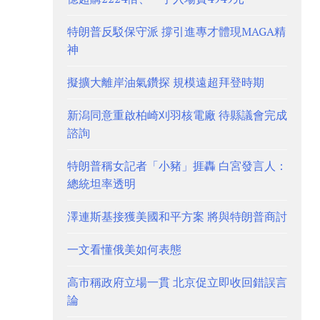
特朗普反駁保守派 撐引進專才體現MAGA精
神
擬擴大離岸油氣鑽探 規模遠超拜登時期
新潟同意重啟柏崎刈羽核電廠 待縣議會完成
諮詢
特朗普稱女記者「小豬」捱轟 白宮發言人：
總統坦率透明
澤連斯基接獲美國和平方案 將與特朗普商討
一文看懂俄美如何表態
高市稱政府立場一貫 北京促立即收回錯誤言
論