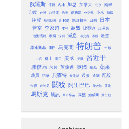
俄羅斯
加息
加拿大
南韓
內地
停擺
北京
印度
小米
台灣
台積電
哈里
商務部
外交部
德國
日本
拜登
施政報告
日圓
新10條
放寬防疫
歐盟
普京
李家超
比亞迪
江澤民
李強
減息
滙豐
泡泡瑪特
泰國
深圳
港股
港交所
特朗普
烏克蘭
澤連斯基
澳門
王毅
習近平
美國
稀土
白宮
罷工
美團
聯儲局
蘋果
英國
英偉達
芯片
華為
貝森特
裁員
配股
通脹
訪華
通關
辛偉誠
關稅
阿里巴巴
金價
金管局
香港
陳茂波
馬斯克
騰訊
高盛
高市早苗
鮑威爾
黃仁勳