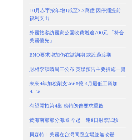
10月赤字按年增1成至2.2萬億 因停擺提前
福利支出
外國旅客訪國家公園收費增逾700元 「符合
美國優先」
BNO要求增加仍在諮詢期 或設過渡期
財相李韻晴周三公布 英媒預告主要措施一覽
未來4年加稅削支2668億 4月最低工資加
4.1%
有望開拍第4集 應特朗普要求重啟
黃海南部部分海域 今起一連8日射擊試驗
貝森特：美國在台灣問題立場並無改變