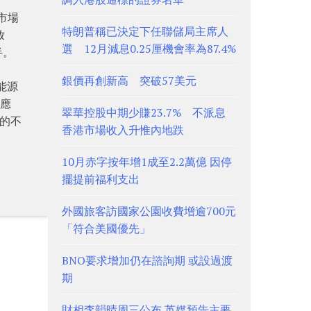
市場
特朗普稱已決定下任聯儲局主席人
放
選 12月減息0.25厘機會率為87.4%
半。
銀價再創新高 突破57美元
新能源
型應
翠華控股中期少賺23.7% 不派息
度的不
香港市場收入升惟內地跌
10月赤字按年增1成至2.2萬億 因停
擺提前福利支出
外國旅客訪國家公園收費增逾700元
「符合美國優先」
BNO要求增加仍在諮詢期 或設過渡
期
財相李韻晴周三公布 英媒預告主要