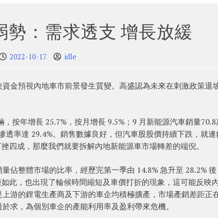
弱勢：需求透支 增長放緩
2022-10-17
idle
映資金預視內地車市前景發生質變。高盛認為未來在刺激政策退
年增長 25.7%，按月增長 9.5%；9 月新能源汽車銷量70.8
%，滲透率達 29.4%。銷售數據良好，但汽車股股價持續下跌，就
高位下挫四成，那麼我們就要拆解內地新能源車市場轉差的端倪。
整體市場的比率，經歷完第一季由 14.8% 急升至 28.2% 
落。不僅如此，也出現了輪候時間縮短及車價打折的現象，這可能反映
是上游的鋰電生產商及下游的車企均積極擴產，市場產銷差距正
過於求，為個別車企的產能利用率及盈利帶來危機。