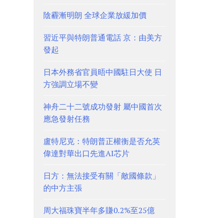
陰霾漸明朗 全球企業放緩加價
習近平與特朗普通電話 京：由美方
發起
日本外務省官員晤中國駐日大使 日
方強調立場不變
神舟二十二號成功發射 屬中國首次
應急發射任務
盧特尼克：特朗普正權衡是否允英
偉達對華出口先進AI芯片
日方：無法接受有關「敵國條款」
的中方主張
周大福珠寶半年多賺0.2%至25億