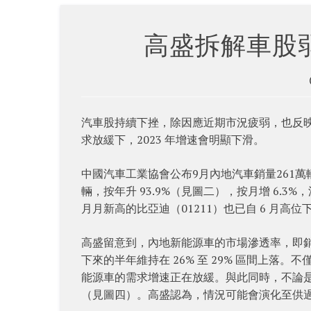
高盛拆解車股
汽車股持續下挫，除因應近期市況疲弱，也反
求放緩下，2023 年增速會明顯下滑。
中國汽車工業協會公布9月內地汽車銷量261萬輛，按
輛，按年升 93.9%（見圖二），按月增 6.3
月月新高的比亞迪（01211）也已自 6 月
高盛留意到，內地新能源車的市場滲透率，即銷量佔
下來的半年維持在 26% 至 29% 區間上
能源車的需求增速正在放緩。與此同時，不論
（見圖四）。高盛認為，情況可能會演化至供