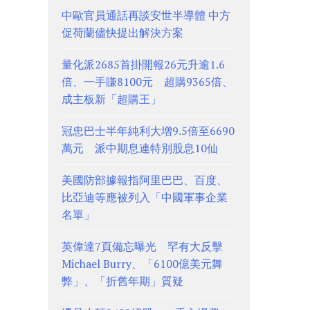
中歐官員通話再談安世半導體 中方
促荷蘭儘快提出解決方案
量化派2685首掛開報26元升逾1.6
倍、一手賺8100元 超購9365倍、
成主板新「超購王」
冠忠巴士半年純利大增9.5倍至6690
萬元 派中期息連特別股息10仙
美國防部據報指阿里巴巴、百度、
比亞迪等應被列入「中國軍事企業
名單」
英偉達7頁備忘曝光 罕有大反擊
Michael Burry、「6100億美元舞
弊」、「折舊年期」質疑