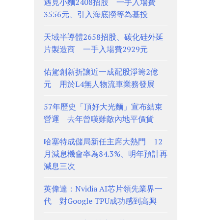
遇見小麵2408招股 一手入場費
3556元、引入海底撈等為基投
天域半導體2658招股、碳化硅外延
片製造商 一手入場費2929元
佑駕創新折讓近一成配股淨籌2億
元 用於L4無人物流車業務發展
57年歷史「頂好大光麵」宣布結束
營運 去年曾嘆難敵內地平價貨
哈塞特成儲局新任主席大熱門 12
月減息機會率為84.3%、明年預計再
減息三次
英偉達：Nvidia AI芯片領先業界一
代 對Google TPU成功感到高興