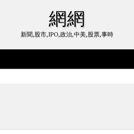
網網
新聞,股市,IPO,政治,中美,股票,事時