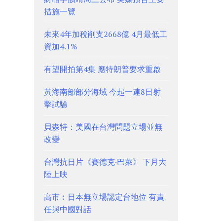
措施一覽
未來4年加稅削支2668億 4月最低工
資加4.1%
有望開拍第4集 應特朗普要求重啟
黃海南部部分海域 今起一連8日射
擊試驗
貝森特：美國在台灣問題立場並無
改變
台灣抗日片《賽德克·巴萊》 下月大
陸上映
高市︰日本無立場認定台地位 有責
任與中國對話