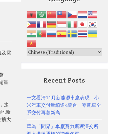
坡及需
萬
Recent Posts
連銷量
一文看清11月新能源車廠表現 小
後，接
米汽車交付量續逾4萬台 零跑車全
內地新
系交付再創新高
在擴大
華為「問界」車廠賽力斯獲深交所
調入港股通標的證券名單