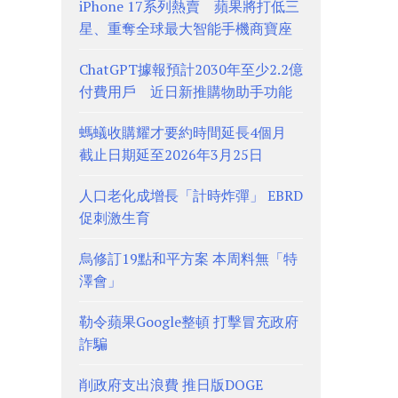
iPhone 17系列熱賣 蘋果將打低三
星、重奪全球最大智能手機商寶座
ChatGPT據報預計2030年至少2.2億
付費用戶 近日新推購物助手功能
螞蟻收購耀才要約時間延長4個月
截止日期延至2026年3月25日
人口老化成增長「計時炸彈」 EBRD
促刺激生育
烏修訂19點和平方案 本周料無「特
澤會」
勒令蘋果Google整頓 打擊冒充政府
詐騙
削政府支出浪費 推日版DOGE