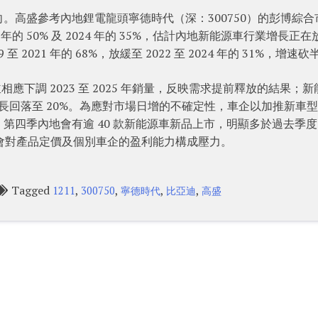
。高盛參考內地鋰電龍頭寧德時代（深：300750）的彭博綜合
的 50% 及 2024 年的 35%，估計內地新能源車行業增長正在
2021 年的 68%，放緩至 2022 至 2024 年的 31%，增速砍
，並相應下調 2023 至 2025 年銷量，反映需求提前釋放的結果；
增長回落至 20%。為應對市場日增的不確定性，車企以加推新車
第四季內地會有逾 40 款新能源車新品上市，明顯多於過去季
會對產品定價及個別車企的盈利能力構成壓力。
Tagged
,
,
,
,
1211
300750
寧德時代
比亞迪
高盛