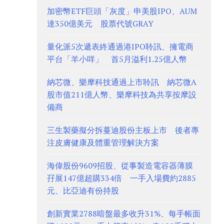
加密幣ETF巨頭「灰度」申美股IPO、AUM
達350億美元 股票代號GRAY
量化派5次遞表終通過港IPO聆訊、擁電商
平台「羊小咩」 首5月溢利1.25億人幣
納芯微、樂摩科技通過上市聆訊 納芯微A
股市值211億人幣、樂摩科技為共享按摩設
備商
三生製藥擬分拆蔓迪股份主板上市 後者專
注皮膚健康及體重管理解決方案
海偉股份9609招股、從事製造電容器薄膜
孖展147億超購334倍 一手入場費約2885
元、比亞迪有份持股
創新實業2788暗盤最多收升31%、每手帳面