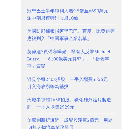
冠忠巴士半年純利大增9.5倍至6690萬元
派中期息連特別股息10仙
美國防部據報指阿里巴巴、百度、比亞迪等
應被列入「中國軍事企業名單」
英偉達7頁備忘曝光 罕有大反擊Michael
Burry、「6100億美元舞弊」、「折舊年
期」質疑
遇見小麵2408招股 一手入場費3556元、
引入海底撈等為基投
天域半導體2658招股、碳化硅外延片製造
商 一手入場費2929元
佑駕創新折讓近一成配股淨籌2億元 用於
L4無人物流車業務發展