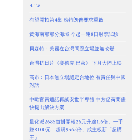
4.1%
有望開拍第4集 應特朗普要求重啟
黃海南部部分海域 今起一連8日射擊試驗
貝森特：美國在台灣問題立場並無改變
台灣抗日片《賽德克·巴萊》 下月大陸上映
高市︰日本無立場認定台地位 有責任與中國
對話
中歐官員通話再談安世半導體 中方促荷蘭儘
快提出解決方案
量化派2685首掛開報26元升逾1.6倍、一手
賺8100元 超購9365倍、成主板新「超購
王」