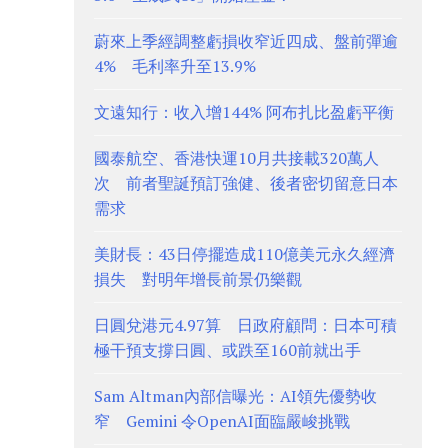
蔚來上季經調整虧損收窄近四成、盤前彈逾
4% 毛利率升至13.9%
文遠知行：收入增144% 阿布扎比盈虧平衡
國泰航空、香港快運10月共接載320萬人
次 前者聖誕預訂強健、後者密切留意日本
需求
美財長：43日停擺造成110億美元永久經濟
損失 對明年增長前景仍樂觀
日圓兌港元4.97算 日政府顧問：日本可積
極干預支撐日圓、或跌至160前就出手
Sam Altman內部信曝光：AI領先優勢收
窄 Gemini 令OpenAI面臨嚴峻挑戰