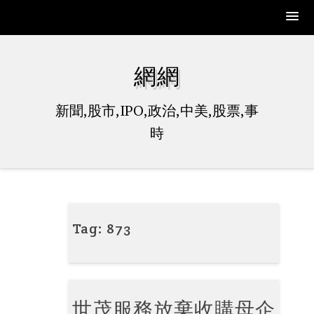
Skip
to
網網
content
新聞,股市,IPO,政治,中美,股票,事
時
Tag:
873
世茂服務放棄收購母企