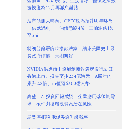
金價重上4200美元、金股造好 憧憬經濟數
據恢復為12月再減息鋪路
油市預測大轉向、OPEC改為預計明年略為
「供應過剩」 油價急跌4%、三桶油跌1%
至3%
特朗普簽署臨時撥款法案 結束美國史上最
長政府停擺 美期向好
NVIDIA供應商中際旭創據報選定投行A+H
香港上市、擬集至少234億港元 A股年內
累升2.8倍、市值逼5300億人幣
高盛：AI投資回報成疑 企業應用落後於需
求 槓桿與循環投資為潛在風險
烏暫停和談 俄促美避升級戰事