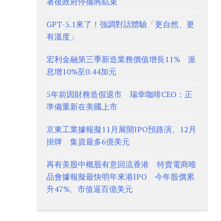
署後政府停擺將結束
GPT-5.1來了！強調對話體驗「更自然、更
有溫度」
宏利金融第三季新造業務價值增長11% 派
息增10%至0.44加元
5年前因財務造假退市 瑞幸咖啡CEO：正
準備重新在美國上市
京東工業據報擬11月展開IPO預路演、12月
掛牌 集資最多6億美元
再有美股中概股有意回流香港 特賣電商唯
品會據報擬最快明年來港IPO 今年股價累
升47%、市值逼百億美元