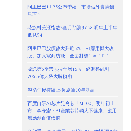
阿里巴巴11.25公布季績 市場估外賣燒錢
見頂？
花旗料美滙指數3個月預測97.58 明年上半年
低見94
阿里巴巴股價曾大升近6% AI應用擬大改
版、加入電商功能 全面對標ChatGPT
騰訊第3季營收按年增15% 經調整純利
705.5億人幣大勝預期
滬指午後持續上揚 刷新10年新高
百度自研AI芯片昆侖芯「M100」明年初上
市 李彥宏：AI產業芯片獨大不健康、應用
層應創百倍價值