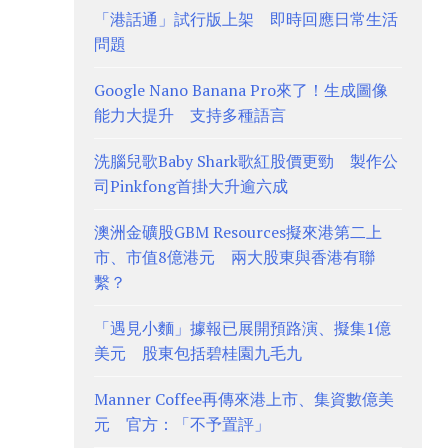
「港話通」試行版上架 即時回應日常生活
問題
Google Nano Banana Pro來了！生成圖像
能力大提升 支持多種語言
洗腦兒歌Baby Shark歌紅股價更勁 製作公
司Pinkfong首掛大升逾六成
澳洲金礦股GBM Resources擬來港第二上
市、市值8億港元 兩大股東與香港有聯
繫？
「遇見小麵」據報已展開預路演、擬集1億
美元 股東包括碧桂園九毛九
Manner Coffee再傳來港上市、集資數億美
元 官方：「不予置評」