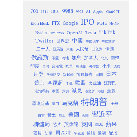
9988
700
1810
AI
Apple
1211
9992
ChatGPT
IPO
Google
FTX
Meta
Elon Musk
Netflix
TikTok
Tesla
OpenAI
Nvidia
Omicron
Twitter
中國
世界盃
中國GDP
中國旅客
二十大
伊朗
人民幣
以色列
亞馬遜
京東
俄羅斯
加息
加拿大
南韓
內地
停擺
北京
印度
小米
台灣
台積電
哈里
商務部
外交部
德國
日本
拜登
施政報告
日圓
新10條
放寬防疫
歐盟
普京
李家超
比亞迪
江澤民
李強
減息
滙豐
泡泡瑪特
泰國
深圳
港股
港交所
特朗普
烏克蘭
澤連斯基
澳門
王毅
習近平
美國
稀土
白宮
罷工
美團
聯儲局
蘋果
英國
英偉達
芯片
華為
貝森特
裁員
配股
通脹
訪華
通關
辛偉誠