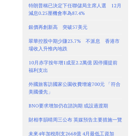
特朗普稱已決定下任聯儲局主席人選 12月
減息0.25厘機會率為87.4%
銀價再創新高 突破57美元
翠華控股中期少賺23.7% 不派息 香港市
場收入升惟內地跌
10月赤字按年增1成至2.2萬億 因停擺提前
福利支出
外國旅客訪國家公園收費增逾700元 「符合
美國優先」
BNO要求增加仍在諮詢期 或設過渡期
財相李韻晴周三公布 英媒預告主要措施一覽
未來4年加稅削支2668億 4月最低工資加