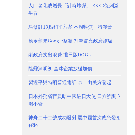
人口老化成增長「計時炸彈」 EBRD促刺激
生育
烏修訂19點和平方案 本周料無「特澤會」
勒令蘋果Google整頓 打擊冒充政府詐騙
削政府支出浪費 推日版DOGE
陰霾漸明朗 全球企業放緩加價
習近平與特朗普通電話 京：由美方發起
日本外務省官員晤中國駐日大使 日方強調立
場不變
神舟二十二號成功發射 屬中國首次應急發射
任務