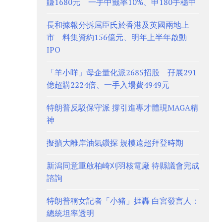
賺1680元 一手中籤率10%、申180手穩中
長和據報分拆屈臣氏於香港及英國兩地上
市 料集資約156億元、明年上半年啟動
IPO
「羊小咩」母企量化派2685招股 孖展291
億超購2224倍、一手入場費4949元
特朗普反駁保守派 撐引進專才體現MAGA精
神
擬擴大離岸油氣鑽探 規模遠超拜登時期
新潟同意重啟柏崎刈羽核電廠 待縣議會完成
諮詢
特朗普稱女記者「小豬」捱轟 白宮發言人：
總統坦率透明