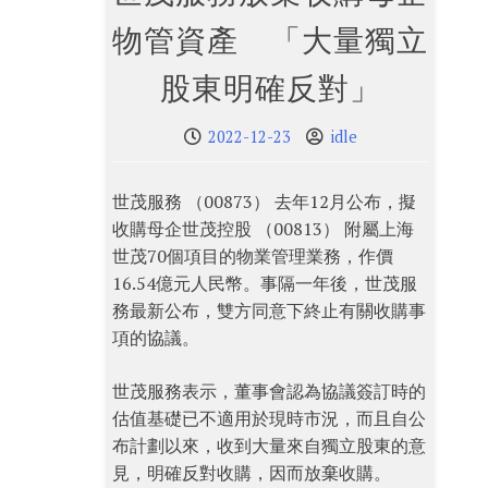
物管資產 「大量獨立
股東明確反對」
2022-12-23
idle
世茂服務 （00873） 去年12月公布，擬
收購母企世茂控股 （00813） 附屬上海
世茂70個項目的物業管理業務，作價
16.54億元人民幣。事隔一年後，世茂服
務最新公布，雙方同意下終止有關收購事
項的協議。
世茂服務表示，董事會認為協議簽訂時的
估值基礎已不適用於現時市況，而且自公
布計劃以來，收到大量來自獨立股東的意
見，明確反對收購，因而放棄收購。