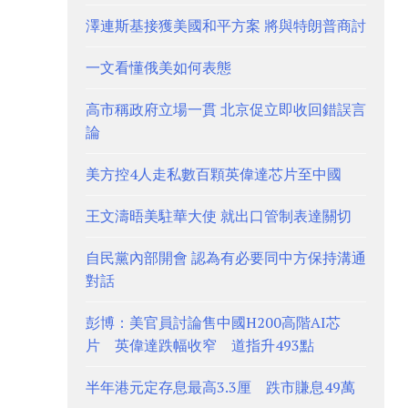
澤連斯基接獲美國和平方案 將與特朗普商討
一文看懂俄美如何表態
高市稱政府立場一貫 北京促立即收回錯誤言
論
美方控4人走私數百顆英偉達芯片至中國
王文濤晤美駐華大使 就出口管制表達關切
自民黨內部開會 認為有必要同中方保持溝通
對話
彭博：美官員討論售中國H200高階AI芯
片 英偉達跌幅收窄 道指升493點
半年港元定存息最高3.3厘 跌市賺息49萬