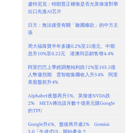
盧特尼克：特朗普正權衡是否允英偉達對華
出口先進AI芯片
日方：無法接受有關「敵國條款」的中方主
張
周大福珠寶半年多賺0.2%至25億元、中期
息升10%至0.22元 港澳同店銷售增4.4%
阿里巴巴上季經調整純利跌72%至103.5億
人幣遜預期 雲智能集團收入升34% 阿里
美股盤前升4%
Alphabet夜盤再升3%、英偉達NVDA跌
2% META傳洽談斥數十億美元購Google
的TPU
Google升6%、盤後再升逾2% Gemini
3.0「生成式UI」開始產金？