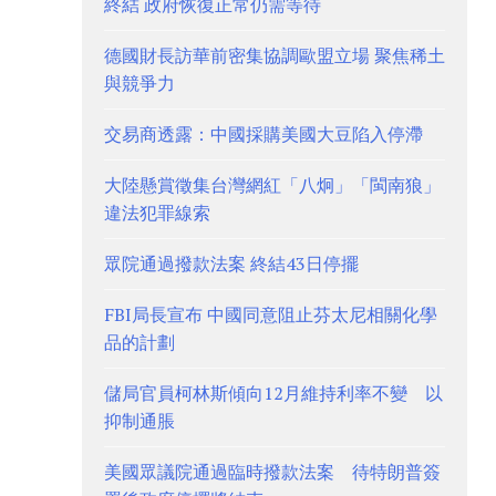
終結 政府恢復正常仍需等待
德國財長訪華前密集協調歐盟立場 聚焦稀土
與競爭力
交易商透露：中國採購美國大豆陷入停滯
大陸懸賞徵集台灣網紅「八炯」「閩南狼」
違法犯罪線索
眾院通過撥款法案 終結43日停擺
FBI局長宣布 中國同意阻止芬太尼相關化學
品的計劃
儲局官員柯林斯傾向12月維持利率不變 以
抑制通脹
美國眾議院通過臨時撥款法案 待特朗普簽