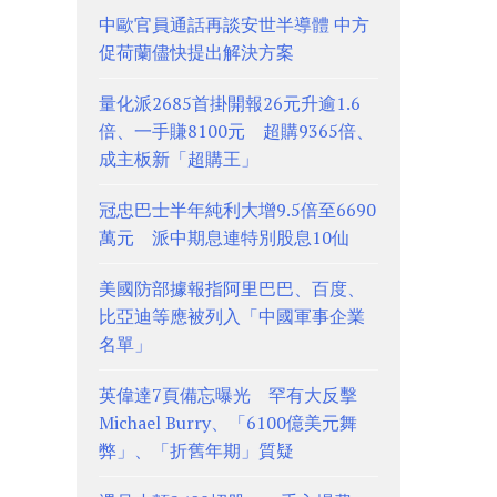
中歐官員通話再談安世半導體 中方
促荷蘭儘快提出解決方案
量化派2685首掛開報26元升逾1.6
倍、一手賺8100元 超購9365倍、
成主板新「超購王」
冠忠巴士半年純利大增9.5倍至6690
萬元 派中期息連特別股息10仙
美國防部據報指阿里巴巴、百度、
比亞迪等應被列入「中國軍事企業
名單」
英偉達7頁備忘曝光 罕有大反擊
Michael Burry、「6100億美元舞
弊」、「折舊年期」質疑