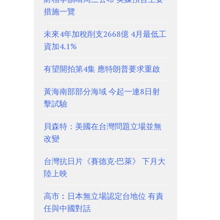
措施一覽
未來4年加稅削支2668億 4月最低工
資加4.1%
有望開拍第4集 應特朗普要求重啟
黃海南部部分海域 今起一連8日射
擊試驗
貝森特：美國在台灣問題立場並無
改變
台灣抗日片《賽德克·巴萊》 下月大
陸上映
高市︰日本無立場認定台地位 有責
任與中國對話