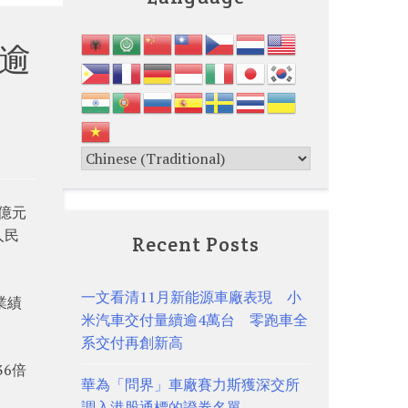
升逾
4億元
人民
Recent Posts
一文看清11月新能源車廠表現 小
業績
米汽車交付量續逾4萬台 零跑車全
系交付再創新高
36倍
華為「問界」車廠賽力斯獲深交所
調入港股通標的證券名單