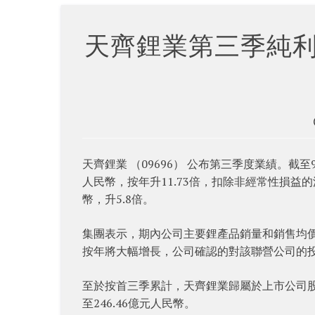
天齊鋰業第三季純利
天齊鋰業 （09696） 公布第三季度業績。截
人民幣，按年升11.73倍，扣除非經常性損益的淨
幣，升5.8倍。
集團表示，期內公司主要鋰產品銷量和銷售均價
按年將大幅增長，公司確認的對該聯營公司的
至於按首三季累計，天齊鋰業歸屬於上市公司股東的
至246.46億元人民幣。