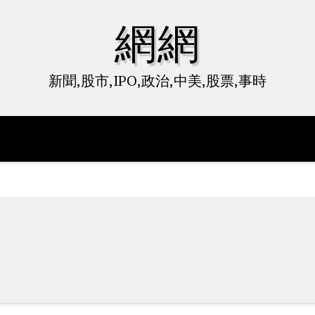
網網
新聞,股市,IPO,政治,中美,股票,事時