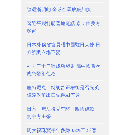
陰霾漸明朗 全球企業放緩加價
習近平與特朗普通電話 京：由美方
發起
日本外務省官員晤中國駐日大使 日
方強調立場不變
神舟二十二號成功發射 屬中國首次
應急發射任務
盧特尼克：特朗普正權衡是否允英
偉達對華出口先進AI芯片
日方：無法接受有關「敵國條款」
的中方主張
周大福珠寶半年多賺0.2%至25億