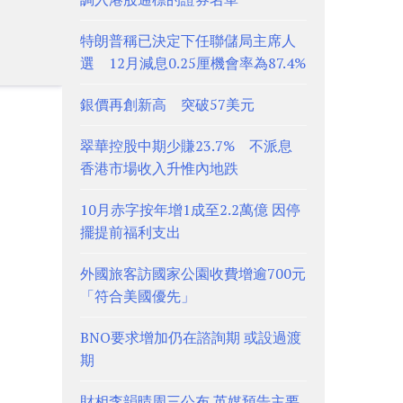
特朗普稱已決定下任聯儲局主席人
選 12月減息0.25厘機會率為87.4%
銀價再創新高 突破57美元
翠華控股中期少賺23.7% 不派息
香港市場收入升惟內地跌
10月赤字按年增1成至2.2萬億 因停
擺提前福利支出
外國旅客訪國家公園收費增逾700元
「符合美國優先」
BNO要求增加仍在諮詢期 或設過渡
期
財相李韻晴周三公布 英媒預告主要