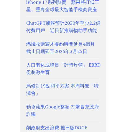
iPhone 17系列熱賣 蘋果將打低三
星、重奪全球最大智能手機商寶座
ChatGPT據報預計2030年至少2.2億
付費用戶 近日新推購物助手功能
螞蟻收購耀才要約時間延長4個月
截止日期延至2026年3月25日
人口老化成增長「計時炸彈」 EBRD
促刺激生育
烏修訂19點和平方案 本周料無「特
澤會」
勒令蘋果Google整頓 打擊冒充政府
詐騙
削政府支出浪費 推日版DOGE