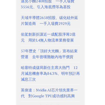
遇見小麵2408招股 一手入場費
3556元、引入海底撈等為基投
天域半導體2658招股、碳化硅外延
片製造商 一手入場費2929元
佑駕創新折讓近一成配股淨籌2億
元 用於L4無人物流車業務發展
57年歷史「頂好大光麵」宣布結束
營運 去年曾嘆難敵內地平價貨
哈塞特成儲局新任主席大熱門 12
月減息機會率為84.3%、明年預計再
減息三次
英偉達：Nvidia AI芯片領先業界一
代 對Google TPU成功感到高興