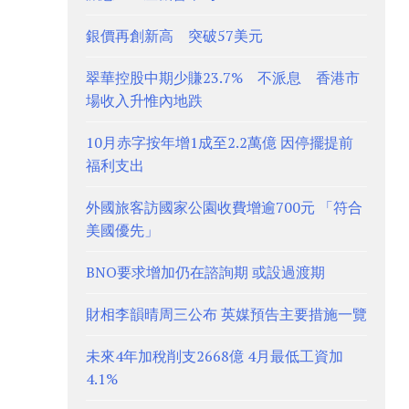
銀價再創新高 突破57美元
翠華控股中期少賺23.7% 不派息 香港市
場收入升惟內地跌
10月赤字按年增1成至2.2萬億 因停擺提前
福利支出
外國旅客訪國家公園收費增逾700元 「符合
美國優先」
BNO要求增加仍在諮詢期 或設過渡期
財相李韻晴周三公布 英媒預告主要措施一覽
未來4年加稅削支2668億 4月最低工資加
4.1%