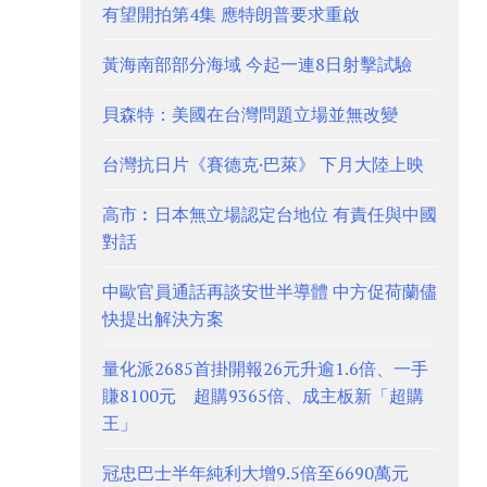
有望開拍第4集 應特朗普要求重啟
黃海南部部分海域 今起一連8日射擊試驗
貝森特：美國在台灣問題立場並無改變
台灣抗日片《賽德克·巴萊》 下月大陸上映
高市︰日本無立場認定台地位 有責任與中國
對話
中歐官員通話再談安世半導體 中方促荷蘭儘
快提出解決方案
量化派2685首掛開報26元升逾1.6倍、一手
賺8100元 超購9365倍、成主板新「超購
王」
冠忠巴士半年純利大增9.5倍至6690萬元