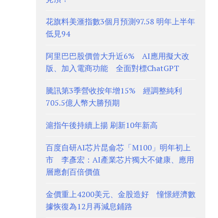
花旗料美滙指數3個月預測97.58 明年上半年
低見94
阿里巴巴股價曾大升近6% AI應用擬大改
版、加入電商功能 全面對標ChatGPT
騰訊第3季營收按年增15% 經調整純利
705.5億人幣大勝預期
滬指午後持續上揚 刷新10年新高
百度自研AI芯片昆侖芯「M100」明年初上
市 李彥宏：AI產業芯片獨大不健康、應用
層應創百倍價值
金價重上4200美元、金股造好 憧憬經濟數
據恢復為12月再減息鋪路