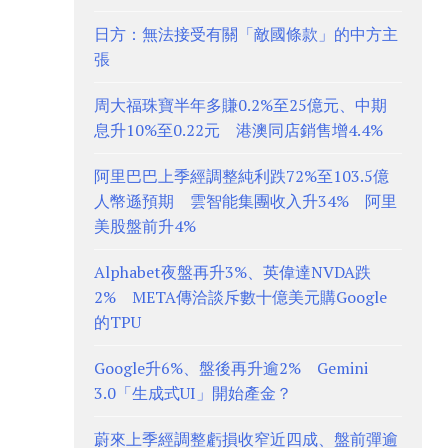
日方：無法接受有關「敵國條款」的中方主
張
周大福珠寶半年多賺0.2%至25億元、中期
息升10%至0.22元 港澳同店銷售增4.4%
阿里巴巴上季經調整純利跌72%至103.5億
人幣遜預期 雲智能集團收入升34% 阿里
美股盤前升4%
Alphabet夜盤再升3%、英偉達NVDA跌
2% META傳洽談斥數十億美元購Google
的TPU
Google升6%、盤後再升逾2% Gemini
3.0「生成式UI」開始產金？
蔚來上季經調整虧損收窄近四成、盤前彈逾