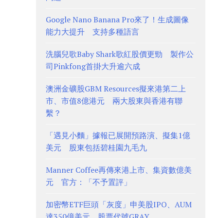
Google Nano Banana Pro來了！生成圖像
能力大提升 支持多種語言
洗腦兒歌Baby Shark歌紅股價更勁 製作公
司Pinkfong首掛大升逾六成
澳洲金礦股GBM Resources擬來港第二上
市、市值8億港元 兩大股東與香港有聯
繫？
「遇見小麵」據報已展開預路演、擬集1億
美元 股東包括碧桂園九毛九
Manner Coffee再傳來港上市、集資數億美
元 官方：「不予置評」
加密幣ETF巨頭「灰度」申美股IPO、AUM
達350億美元 股票代號GRAY