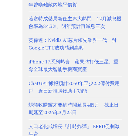
年曾嘆難敵內地平價貨
哈塞特成儲局新任主席大熱門 12月減息機
會率為84.3%、明年預計再減息三次
英偉達：Nvidia AI芯片領先業界一代 對
Google TPU成功感到高興
iPhone 17系列熱賣 蘋果將打低三星、重
奪全球最大智能手機商寶座
ChatGPT據報預計2030年至少2.2億付費用
戶 近日新推購物助手功能
螞蟻收購耀才要約時間延長4個月 截止日
期延至2026年3月25日
人口老化成增長「計時炸彈」 EBRD促刺激
生育