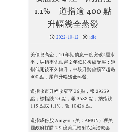
1.1% 道指逾 400 點
升幅幾全蒸發
2022-10-12
idle
美債息高企，10 年期債息一度突破4厘水
平，納指率先跌穿 2 年低位後續受壓；道
指低開後不久轉升，中段升勢曾擴至超過
400 點，尾市升幅幾全蒸發。
道指收市升幅收窄至 36 點，報 29239
點；標指跌 23 點，報 3588 點；納指跌
115 點或 1.1%，報 10426 點。
道指成份股 Amgen（美：AMGN）獲美
國政府採購 2.9 億美元輻射疾病治療藥