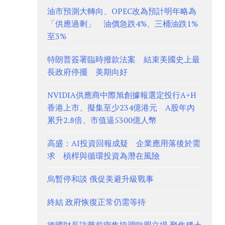
油市預測大轉向、OPEC改為預計明年略為
「供應過剩」 油價急跌4%、三桶油跌1%
至3%
特朗普簽署臨時撥款法案 結束美國史上最
長政府停擺 美期向好
NVIDIA供應商中際旭創據報選定投行A+H
香港上市、擬集至少234億港元 A股年內
累升2.8倍、市值逼5300億人幣
高盛：AI投資回報成疑 企業應用落後於需
求 槓桿與循環投資為潛在風險
烏暫停和談 俄促美避升級戰事
終結 政府恢復正常仍需等待