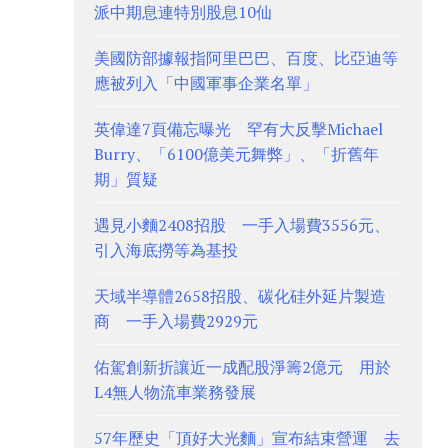
派中期息連特別股息10仙
美國防部據報指阿里巴巴、百度、比亞迪等
應被列入「中國軍事企業名單」
英偉達7頁備忘曝光 罕有大反擊Michael
Burry、「6100億美元舞弊」、「折舊年
期」質疑
遇見小麵2408招股 一手入場費3556元、
引入海底撈等為基投
天域半導體2658招股、碳化硅外延片製造
商 一手入場費2929元
佑駕創新折讓近一成配股淨籌2億元 用於
L4無人物流車業務發展
57年歷史「頂好大光麵」宣布結束營運 去