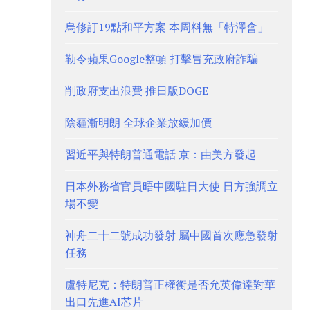
烏修訂19點和平方案 本周料無「特澤會」
勒令蘋果Google整頓 打擊冒充政府詐騙
削政府支出浪費 推日版DOGE
陰霾漸明朗 全球企業放緩加價
習近平與特朗普通電話 京：由美方發起
日本外務省官員晤中國駐日大使 日方強調立
場不變
神舟二十二號成功發射 屬中國首次應急發射
任務
盧特尼克：特朗普正權衡是否允英偉達對華
出口先進AI芯片