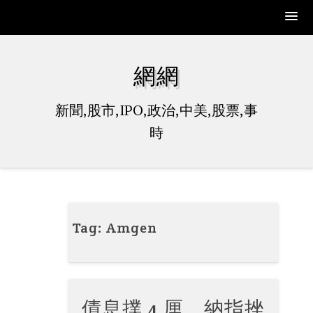
Skip
to
網網
content
新聞,股市,IPO,政治,中美,股票,事
時
Tag:
Amgen
債息撲 4 厘 納指挫