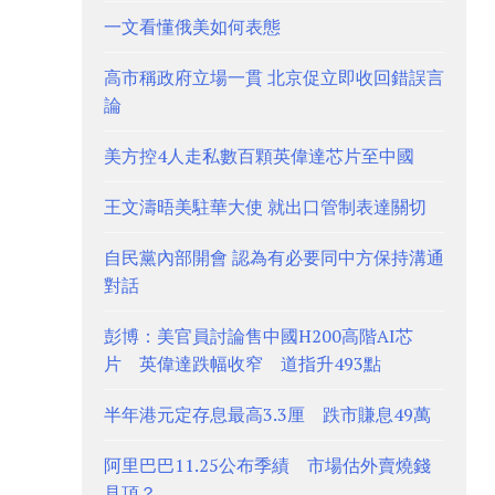
一文看懂俄美如何表態
高市稱政府立場一貫 北京促立即收回錯誤言
論
美方控4人走私數百顆英偉達芯片至中國
王文濤晤美駐華大使 就出口管制表達關切
自民黨內部開會 認為有必要同中方保持溝通
對話
彭博：美官員討論售中國H200高階AI芯
片 英偉達跌幅收窄 道指升493點
半年港元定存息最高3.3厘 跌市賺息49萬
阿里巴巴11.25公布季績 市場估外賣燒錢
見頂？