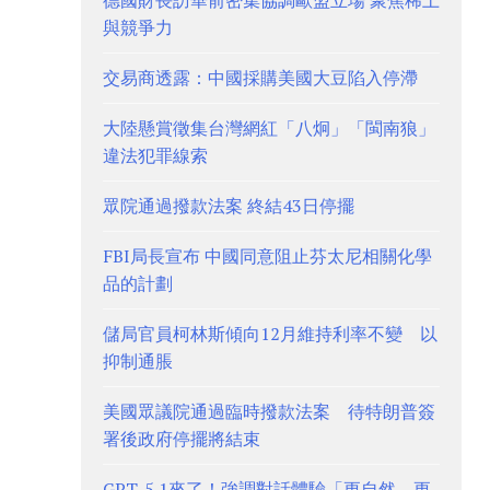
德國財長訪華前密集協調歐盟立場 聚焦稀土
與競爭力
交易商透露：中國採購美國大豆陷入停滯
大陸懸賞徵集台灣網紅「八炯」「閩南狼」
違法犯罪線索
眾院通過撥款法案 終結43日停擺
FBI局長宣布 中國同意阻止芬太尼相關化學
品的計劃
儲局官員柯林斯傾向12月維持利率不變 以
抑制通脹
美國眾議院通過臨時撥款法案 待特朗普簽
署後政府停擺將結束
GPT-5.1來了！強調對話體驗「更自然、更