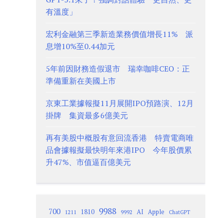
有溫度」
宏利金融第三季新造業務價值增長11% 派
息增10%至0.44加元
5年前因財務造假退市 瑞幸咖啡CEO：正
準備重新在美國上市
京東工業據報擬11月展開IPO預路演、12月
掛牌 集資最多6億美元
再有美股中概股有意回流香港 特賣電商唯
品會據報擬最快明年來港IPO 今年股價累
升47%、市值逼百億美元
9988
700
1810
AI
Apple
1211
9992
ChatGPT