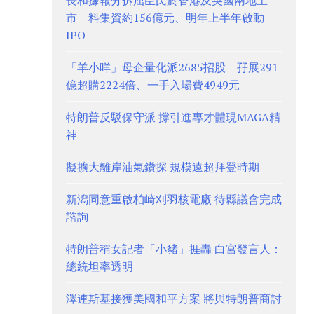
長和據報分拆屈臣氏於香港及英國兩地上
市 料集資約156億元、明年上半年啟動
IPO
「羊小咩」母企量化派2685招股 孖展291
億超購2224倍、一手入場費4949元
特朗普反駁保守派 撐引進專才體現MAGA精
神
擬擴大離岸油氣鑽探 規模遠超拜登時期
新潟同意重啟柏崎刈羽核電廠 待縣議會完成
諮詢
特朗普稱女記者「小豬」捱轟 白宮發言人：
總統坦率透明
澤連斯基接獲美國和平方案 將與特朗普商討