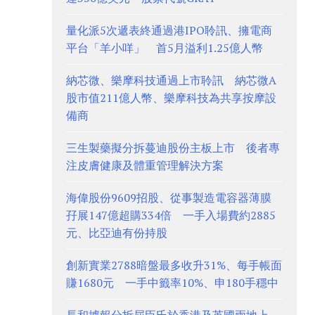
量化派5次遞表終通過港IPO聆訊、擁電商
平台「羊小咩」 首5月溢利1.25億人幣
納芯微、樂摩科技通過上市聆訊 納芯微A
股市值211億人幣、樂摩科技為共享按摩設
備商
三生製藥擬分拆蔓迪股份主板上市 後者專
注皮膚健康及體重管理解決方案
海偉股份9609招股、從事製造電容器薄膜
孖展147億超購334倍 一手入場費約2885
元、比亞迪有份持股
創新實業2788暗盤最多收升31%、每手帳面
賺1680元 一手中籤率10%、申180手穩中