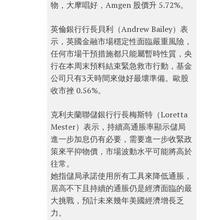
物，大摩唱好，Amgen 股價升 5.72%。
英倫銀行行長貝利（Andrew Bailey）表
示，英國金融市場穩定性面臨嚴重風險，
任何市場干預措施都只能屬暫時性質，央
行在本周末預料結束緊急救市行動，基金
公司只有3天時間來做好最壞準備。歐股
收市挫 0.56%。
克利夫蘭聯儲銀行行長梅斯特（Loretta
Mester）表示，持續高通脹率顯示儲局
進一步加息仍有必要，需要進一步收緊政
策來平抑物價，市場波動水平可能將高於
往常。
她指儲局承諾使用所有工具來降低通脹，
居高不下且持續的通脹仍是經濟面臨的最
大挑戰，預計未來幾年美國經濟增長乏
力。