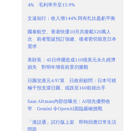
4% 毛利率升至13.9%
文遠知行：收入增144% 阿布扎比盈虧平衡
國泰航空、香港快運10月共接載320萬人
次 前者聖誕預訂強健、後者密切留意日本
需求
美財長：43日停擺造成110億美元永久經濟
損失 對明年增長前景仍樂觀
日圓兌港元4.97算 日政府顧問：日本可積
極干預支撐日圓、或跌至160前就出手
Sam Altman內部信曝光：AI領先優勢收
窄 Gemini 令OpenAI面臨嚴峻挑戰
「港話通」試行版上架 即時回應日常生活
問題