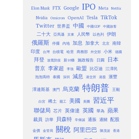
IPO
Google
FTX
Meta
Elon Musk
Netflix
TikTok
Tesla
OpenAI
Nvidia
Omicron
Twitter
中國
世界盃
中國GDP
中國旅客
二十大
伊朗
人民幣
以色列
亞馬遜
京東
俄羅斯
加息
加拿大
南韓
內地
停擺
北京
印度
小米
台灣
台積電
哈里
商務部
外交部
德國
日本
拜登
施政報告
日圓
新10條
放寬防疫
歐盟
普京
李家超
比亞迪
江澤民
李強
減息
滙豐
泡泡瑪特
泰國
深圳
港股
港交所
特朗普
烏克蘭
澤連斯基
澳門
王毅
習近平
美國
稀土
白宮
罷工
美團
聯儲局
蘋果
英國
英偉達
芯片
華為
貝森特
裁員
配股
通脹
訪華
通關
辛偉誠
關稅
阿里巴巴
金價
金管局
香港
陳茂波