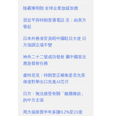
陰霾漸明朗 全球企業放緩加價
習近平與特朗普通電話 京：由美方
發起
日本外務省官員晤中國駐日大使 日
方強調立場不變
神舟二十二號成功發射 屬中國首次
應急發射任務
盧特尼克：特朗普正權衡是否允英
偉達對華出口先進AI芯片
日方：無法接受有關「敵國條款」
的中方主張
周大福珠寶半年多賺0.2%至25億