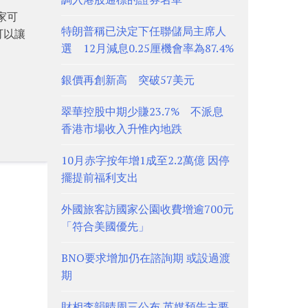
家可
特朗普稱已決定下任聯儲局主席人
可以讓
選 12月減息0.25厘機會率為87.4%
銀價再創新高 突破57美元
翠華控股中期少賺23.7% 不派息
香港市場收入升惟內地跌
10月赤字按年增1成至2.2萬億 因停
擺提前福利支出
外國旅客訪國家公園收費增逾700元
「符合美國優先」
BNO要求增加仍在諮詢期 或設過渡
期
財相李韻晴周三公布 英媒預告主要