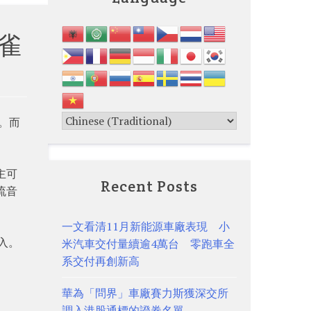
麻雀
。而
車主可
Recent Posts
串流音
一文看清11月新能源車廠表現 小
登入。
米汽車交付量續逾4萬台 零跑車全
系交付再創新高
華為「問界」車廠賽力斯獲深交所
調入港股通標的證券名單