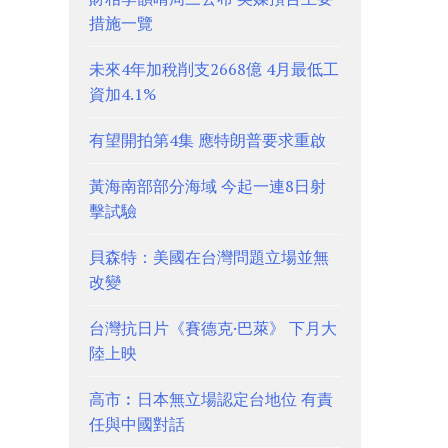
措施一覽
未來4年加稅削支2668億 4月最低工
資加4.1%
有望開拍第4集 應特朗普要求重啟
黃海南部部分海域 今起一連8日射
擊試驗
貝森特：美國在台灣問題立場並無
改變
台灣抗日片《賽德克·巴萊》 下月大
陸上映
高市︰日本無立場認定台地位 有責
任與中國對話