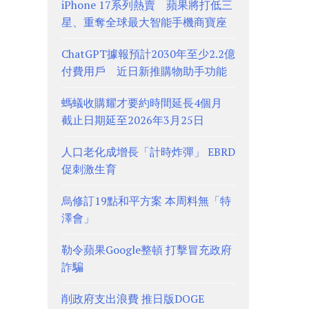
iPhone 17系列熱賣 蘋果將打低三
星、重奪全球最大智能手機商寶座
ChatGPT據報預計2030年至少2.2億
付費用戶 近日新推購物助手功能
螞蟻收購耀才要約時間延長4個月
截止日期延至2026年3月25日
人口老化成增長「計時炸彈」 EBRD
促刺激生育
烏修訂19點和平方案 本周料無「特
澤會」
勒令蘋果Google整頓 打擊冒充政府
詐騙
削政府支出浪費 推日版DOGE