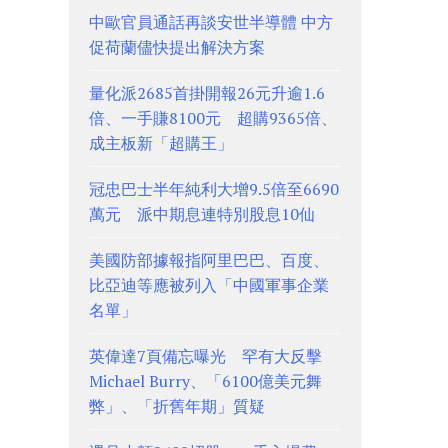
中歐官員通話再談安世半導體 中方
促荷蘭儘快提出解決方案
量化派2685首掛開報26元升逾1.6
倍、一手賺8100元 超購9365倍、
成主板新「超購王」
冠忠巴士半年純利大增9.5倍至6690
萬元 派中期息連特別股息10仙
美國防部據報指阿里巴巴、百度、
比亞迪等應被列入「中國軍事企業
名單」
英偉達7頁備忘曝光 罕有大反擊
Michael Burry、「6100億美元舞
弊」、「折舊年期」質疑