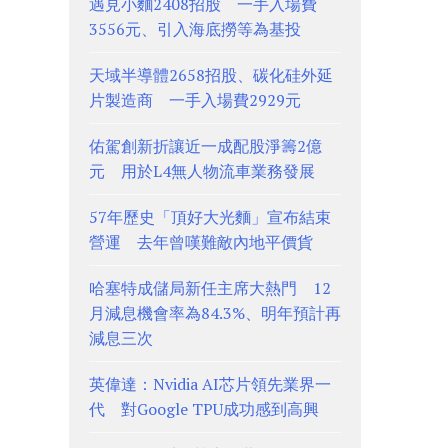
遇見小麵2408招股 一手入場費
3556元、引入海底撈等為基投
天域半導體2658招股、碳化硅外延
片製造商 一手入場費2929元
佑駕創新折讓近一成配股淨籌2億
元 用於L4無人物流車業務發展
57年歷史「頂好大光麵」宣布結束
營運 去年曾嘆難敵內地平價貨
哈塞特成儲局新任主席大熱門 12
月減息機會率為84.3%、明年預計再
減息三次
英偉達：Nvidia AI芯片領先業界一
代 對Google TPU成功感到高興