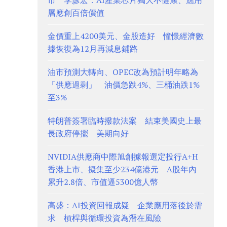
市 李彥宏：AI產業芯片獨大不健康、應用
層應創百倍價值
金價重上4200美元、金股造好 憧憬經濟數
據恢復為12月再減息鋪路
油市預測大轉向、OPEC改為預計明年略為
「供應過剩」 油價急跌4%、三桶油跌1%
至3%
特朗普簽署臨時撥款法案 結束美國史上最
長政府停擺 美期向好
NVIDIA供應商中際旭創據報選定投行A+H
香港上市、擬集至少234億港元 A股年內
累升2.8倍、市值逼5300億人幣
高盛：AI投資回報成疑 企業應用落後於需
求 槓桿與循環投資為潛在風險