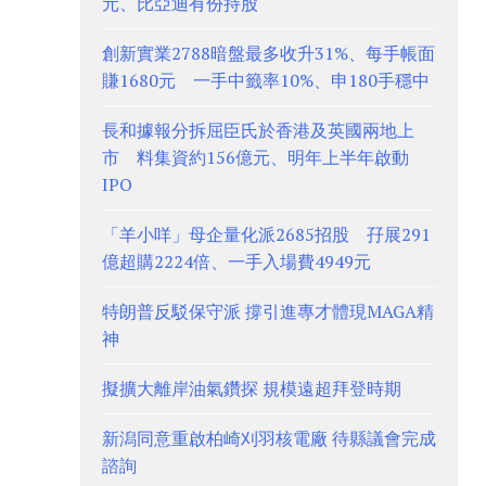
元、比亞迪有份持股
創新實業2788暗盤最多收升31%、每手帳面
賺1680元 一手中籤率10%、申180手穩中
長和據報分拆屈臣氏於香港及英國兩地上
市 料集資約156億元、明年上半年啟動
IPO
「羊小咩」母企量化派2685招股 孖展291
億超購2224倍、一手入場費4949元
特朗普反駁保守派 撐引進專才體現MAGA精
神
擬擴大離岸油氣鑽探 規模遠超拜登時期
新潟同意重啟柏崎刈羽核電廠 待縣議會完成
諮詢