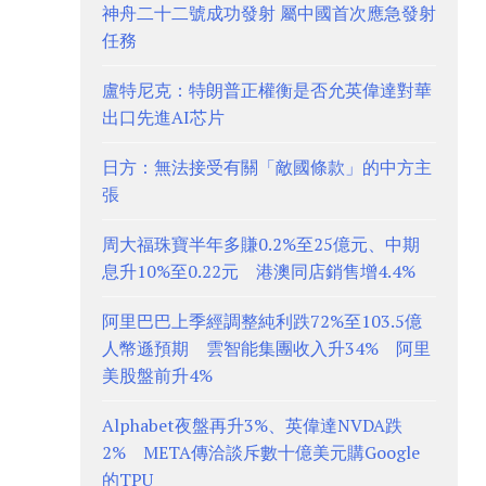
神舟二十二號成功發射 屬中國首次應急發射
任務
盧特尼克：特朗普正權衡是否允英偉達對華
出口先進AI芯片
日方：無法接受有關「敵國條款」的中方主
張
周大福珠寶半年多賺0.2%至25億元、中期
息升10%至0.22元 港澳同店銷售增4.4%
阿里巴巴上季經調整純利跌72%至103.5億
人幣遜預期 雲智能集團收入升34% 阿里
美股盤前升4%
Alphabet夜盤再升3%、英偉達NVDA跌
2% META傳洽談斥數十億美元購Google
的TPU