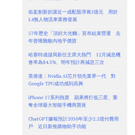
佑駕創新折讓近一成配股淨籌2億元 用於
L4無人物流車業務發展
57年歷史「頂好大光麵」宣布結束營運 去
年曾嘆難敵內地平價貨
哈塞特成儲局新任主席大熱門 12月減息機
會率為84.3%、明年預計再減息三次
英偉達：Nvidia AI芯片領先業界一代 對
Google TPU成功感到高興
iPhone 17系列熱賣 蘋果將打低三星、重
奪全球最大智能手機商寶座
ChatGPT據報預計2030年至少2.2億付費用
戶 近日新推購物助手功能