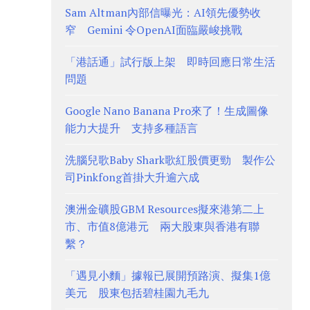
Sam Altman內部信曝光：AI領先優勢收
窄 Gemini 令OpenAI面臨嚴峻挑戰
「港話通」試行版上架 即時回應日常生活
問題
Google Nano Banana Pro來了！生成圖像
能力大提升 支持多種語言
洗腦兒歌Baby Shark歌紅股價更勁 製作公
司Pinkfong首掛大升逾六成
澳洲金礦股GBM Resources擬來港第二上
市、市值8億港元 兩大股東與香港有聯
繫？
「遇見小麵」據報已展開預路演、擬集1億
美元 股東包括碧桂園九毛九