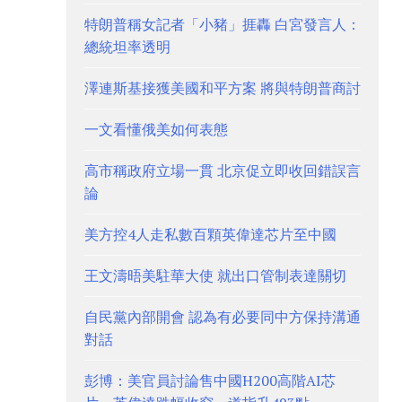
特朗普稱女記者「小豬」捱轟 白宮發言人：
總統坦率透明
澤連斯基接獲美國和平方案 將與特朗普商討
一文看懂俄美如何表態
高市稱政府立場一貫 北京促立即收回錯誤言
論
美方控4人走私數百顆英偉達芯片至中國
王文濤晤美駐華大使 就出口管制表達關切
自民黨內部開會 認為有必要同中方保持溝通
對話
彭博：美官員討論售中國H200高階AI芯