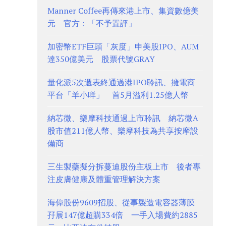
Manner Coffee再傳來港上市、集資數億美
元 官方：「不予置評」
加密幣ETF巨頭「灰度」申美股IPO、AUM
達350億美元 股票代號GRAY
量化派5次遞表終通過港IPO聆訊、擁電商
平台「羊小咩」 首5月溢利1.25億人幣
納芯微、樂摩科技通過上市聆訊 納芯微A
股市值211億人幣、樂摩科技為共享按摩設
備商
三生製藥擬分拆蔓迪股份主板上市 後者專
注皮膚健康及體重管理解決方案
海偉股份9609招股、從事製造電容器薄膜
孖展147億超購334倍 一手入場費約2885