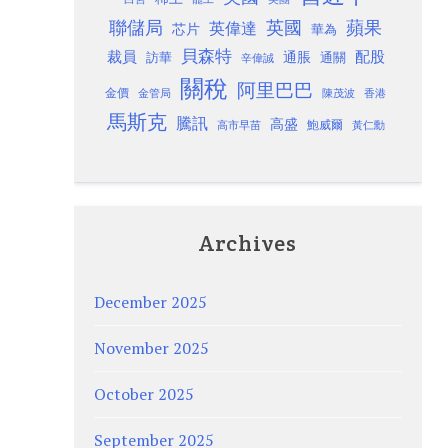
聯儲局
蘋果
英國
英偉達
芯片
華為
貝森特
裁員
配股
通脹
訪華
通關
辛偉誠
關稅
阿里巴巴
金價
金管局
香港
陳茂波
馬斯克
騰訊
高盛
高市早苗
鮑威爾
黃仁勳
Archives
December 2025
November 2025
October 2025
September 2025