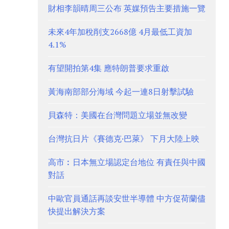
財相李韻晴周三公布 英媒預告主要措施一覽
未來4年加稅削支2668億 4月最低工資加
4.1%
有望開拍第4集 應特朗普要求重啟
黃海南部部分海域 今起一連8日射擊試驗
貝森特：美國在台灣問題立場並無改變
台灣抗日片《賽德克·巴萊》 下月大陸上映
高市︰日本無立場認定台地位 有責任與中國
對話
中歐官員通話再談安世半導體 中方促荷蘭儘
快提出解決方案