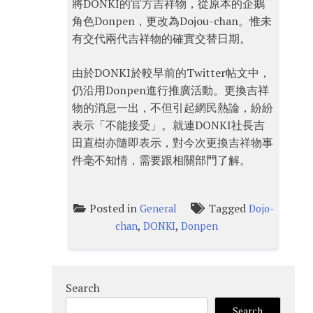
將DONKI的官方吉祥物，從原本的企鵝
角色Donpen，更改為Dojou-chan。惟未
有交代兩代吉祥物的確實交替日期。
由於DONKI於較早前的Twitter帖文中，
仍沿用Donpen進行推廣活動。更換吉祥
物的消息一出，不但引起網民熱論，紛紛
表示「不能接受」。就連DONKI社長吉
田直樹亦隨即表示，對今次更換吉祥物事
件毫不知情，需要跟相關部門了解。
Posted in
Tagged
General
Dojo-
,
,
chan
DONKI
Donpen
Search
Search