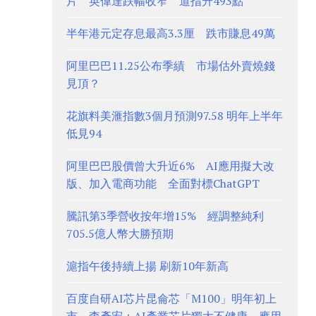
片 英偉達跌幅收窄 道指升493點
半年港元定存息最高3.3厘 跌市賺息49萬
阿里巴巴11.25公布季績 市場估外賣燒錢
見頂？
花旗料美滙指數3個月預測97.58 明年上半年
低見94
阿里巴巴股價曾大升近6% AI應用擬大改
版、加入電商功能 全面對標ChatGPT
騰訊第3季營收按年增15% 經調整純利
705.5億人幣大勝預期
滬指午後持續上揚 刷新10年新高
百度自研AI芯片昆侖芯「M100」明年初上