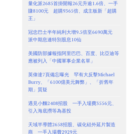
量化派2685首掛開報26元升逾1.6倍、一手
賺8100元 超購9365倍、成主板新「超購
王」
冠忠巴士半年純利大增9.5倍至6690萬元
派中期息連特別股息10仙
美國防部據報指阿里巴巴、百度、比亞迪等
應被列入「中國軍事企業名單」
英偉達7頁備忘曝光 罕有大反擊Michael
Burry、「6100億美元舞弊」、「折舊年
期」質疑
遇見小麵2408招股 一手入場費3556元、
引入海底撈等為基投
天域半導體2658招股、碳化硅外延片製造
商 一手入場費2929元