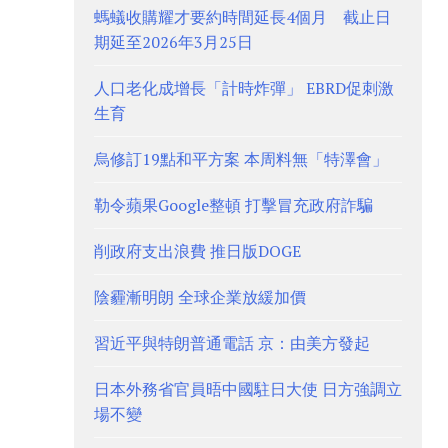
螞蟻收購耀才要約時間延長4個月 截止日
期延至2026年3月25日
人口老化成增長「計時炸彈」 EBRD促刺激
生育
烏修訂19點和平方案 本周料無「特澤會」
勒令蘋果Google整頓 打擊冒充政府詐騙
削政府支出浪費 推日版DOGE
陰霾漸明朗 全球企業放緩加價
習近平與特朗普通電話 京：由美方發起
日本外務省官員晤中國駐日大使 日方強調立
場不變