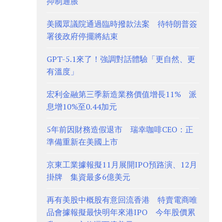
抑制通脹
美國眾議院通過臨時撥款法案 待特朗普簽
署後政府停擺將結束
GPT-5.1來了！強調對話體驗「更自然、更
有溫度」
宏利金融第三季新造業務價值增長11% 派
息增10%至0.44加元
5年前因財務造假退市 瑞幸咖啡CEO：正
準備重新在美國上市
京東工業據報擬11月展開IPO預路演、12月
掛牌 集資最多6億美元
再有美股中概股有意回流香港 特賣電商唯
品會據報擬最快明年來港IPO 今年股價累