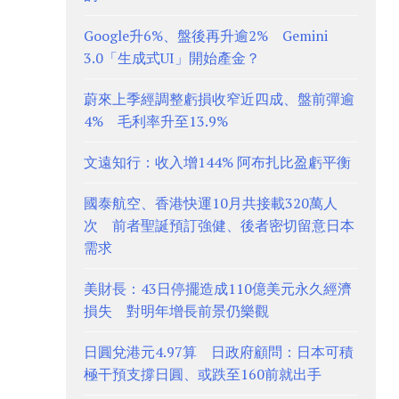
Google升6%、盤後再升逾2% Gemini
3.0「生成式UI」開始產金？
蔚來上季經調整虧損收窄近四成、盤前彈逾
4% 毛利率升至13.9%
文遠知行：收入增144% 阿布扎比盈虧平衡
國泰航空、香港快運10月共接載320萬人
次 前者聖誕預訂強健、後者密切留意日本
需求
美財長：43日停擺造成110億美元永久經濟
損失 對明年增長前景仍樂觀
日圓兌港元4.97算 日政府顧問：日本可積
極干預支撐日圓、或跌至160前就出手