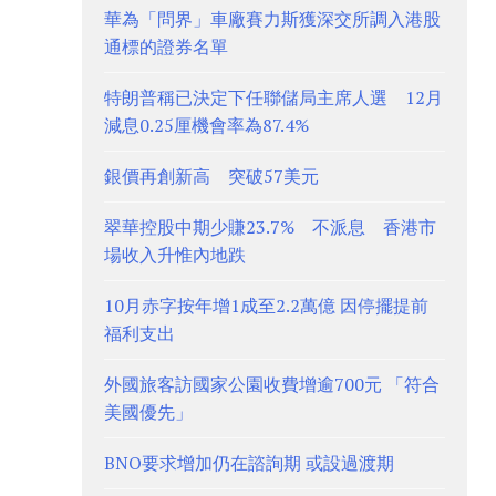
華為「問界」車廠賽力斯獲深交所調入港股
通標的證券名單
特朗普稱已決定下任聯儲局主席人選 12月
減息0.25厘機會率為87.4%
銀價再創新高 突破57美元
翠華控股中期少賺23.7% 不派息 香港市
場收入升惟內地跌
10月赤字按年增1成至2.2萬億 因停擺提前
福利支出
外國旅客訪國家公園收費增逾700元 「符合
美國優先」
BNO要求增加仍在諮詢期 或設過渡期