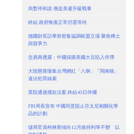
烏暫停和談 俄促美避升級戰事
終結 政府恢復正常仍需等待
德國財長訪華前密集協調歐盟立場 聚焦稀土
與競爭力
交易商透露：中國採購美國大豆陷入停滯
大陸懸賞徵集台灣網紅「八炯」「閩南狼」
違法犯罪線索
眾院通過撥款法案 終結43日停擺
FBI局長宣布 中國同意阻止芬太尼相關化學
品的計劃
儲局官員柯林斯傾向12月維持利率不變 以