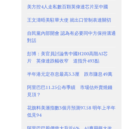
美方控4人走私數百顆英偉達芯片至中國
王文濤晤美駐華大使 就出口管制表達關切
自民黨內部開會 認為有必要同中方保持溝通
對話
彭博：美官員討論售中國H200高階AI芯
片 英偉達跌幅收窄 道指升493點
半年港元定存息最高3.3厘 跌市賺息49萬
阿里巴巴11.25公布季績 市場估外賣燒錢
見頂？
花旗料美滙指數3個月預測97.58 明年上半年
低見94
阿里巴巴股價曾大升近6% AI應用擬大改