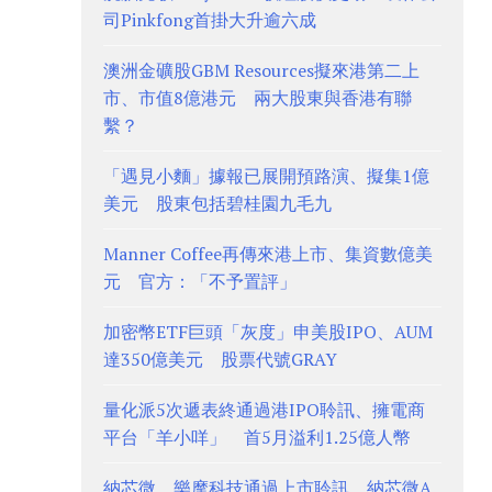
司Pinkfong首掛大升逾六成
澳洲金礦股GBM Resources擬來港第二上
市、市值8億港元 兩大股東與香港有聯
繫？
「遇見小麵」據報已展開預路演、擬集1億
美元 股東包括碧桂園九毛九
Manner Coffee再傳來港上市、集資數億美
元 官方：「不予置評」
加密幣ETF巨頭「灰度」申美股IPO、AUM
達350億美元 股票代號GRAY
量化派5次遞表終通過港IPO聆訊、擁電商
平台「羊小咩」 首5月溢利1.25億人幣
納芯微、樂摩科技通過上市聆訊 納芯微A