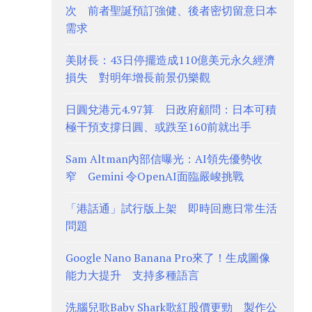
次 前者聖誕預訂強健、後者密切留意日本
需求
美財長：43日停擺造成110億美元永久經濟
損失 對明年增長前景仍樂觀
日圓兌港元4.97算 日政府顧問：日本可積
極干預支撐日圓、或跌至160前就出手
Sam Altman內部信曝光：AI領先優勢收
窄 Gemini 令OpenAI面臨嚴峻挑戰
「港話通」試行版上架 即時回應日常生活
問題
Google Nano Banana Pro來了！生成圖像
能力大提升 支持多種語言
洗腦兒歌Baby Shark歌紅股價更勁 製作公