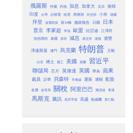
俄羅斯
加息
加拿大
南韓
內地
停擺
北京
印度
小米
台灣
台積電
哈里
商務部
外交部
德國
日本
拜登
施政報告
日圓
新10條
放寬防疫
歐盟
普京
李家超
比亞迪
江澤民
李強
減息
滙豐
泡泡瑪特
泰國
深圳
港股
港交所
特朗普
烏克蘭
澤連斯基
澳門
王毅
習近平
美國
稀土
白宮
罷工
美團
聯儲局
蘋果
英國
英偉達
芯片
華為
貝森特
裁員
配股
通脹
訪華
通關
辛偉誠
關稅
阿里巴巴
金價
金管局
香港
陳茂波
馬斯克
騰訊
高盛
高市早苗
鮑威爾
黃仁勳