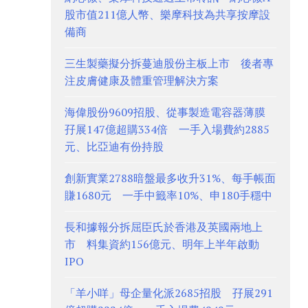
股市值211億人幣、樂摩科技為共享按摩設
備商
三生製藥擬分拆蔓迪股份主板上市 後者專
注皮膚健康及體重管理解決方案
海偉股份9609招股、從事製造電容器薄膜
孖展147億超購334倍 一手入場費約2885
元、比亞迪有份持股
創新實業2788暗盤最多收升31%、每手帳面
賺1680元 一手中籤率10%、申180手穩中
長和據報分拆屈臣氏於香港及英國兩地上
市 料集資約156億元、明年上半年啟動
IPO
「羊小咩」母企量化派2685招股 孖展291