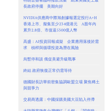
特朗普簽署臨時撥款法案 結束美國史上最
長政府停擺 美期向好
NVIDIA供應商中際旭創據報選定投行A+H
香港上市、擬集至少234億港元 A股年內
累升2.8倍、市值逼5300億人幣
高盛：AI投資回報成疑 企業應用落後於需
求 槓桿與循環投資為潛在風險
烏暫停和談 俄促美避升級戰事
終結 政府恢復正常仍需等待
德國財長訪華前密集協調歐盟立場 聚焦稀土
與競爭力
交易商透露：中國採購美國大豆陷入停滯
大陸懸賞徵集台灣網紅「八炯」「閩南狼」