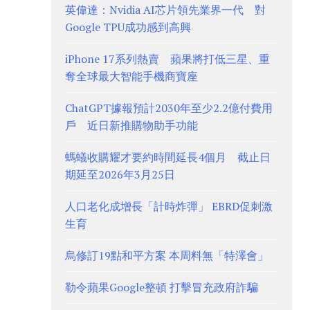
英偉達：Nvidia AI芯片領先業界一代 對
Google TPU成功感到高興
iPhone 17系列熱賣 蘋果將打低三星、重
奪全球最大智能手機商寶座
ChatGPT據報預計2030年至少2.2億付費用
戶 近日新推購物助手功能
螞蟻收購耀才要約時間延長4個月 截止日
期延至2026年3月25日
人口老化成增長「計時炸彈」 EBRD促刺激
生育
烏修訂19點和平方案 本周料無「特澤會」
勒令蘋果Google整頓 打擊冒充政府詐騙