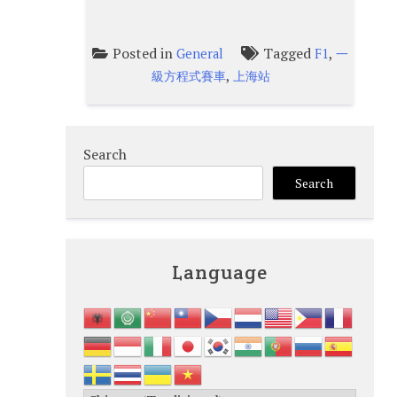
Posted in
Tagged
,
General
F1
一
,
級方程式賽車
上海站
Search
Search
Language