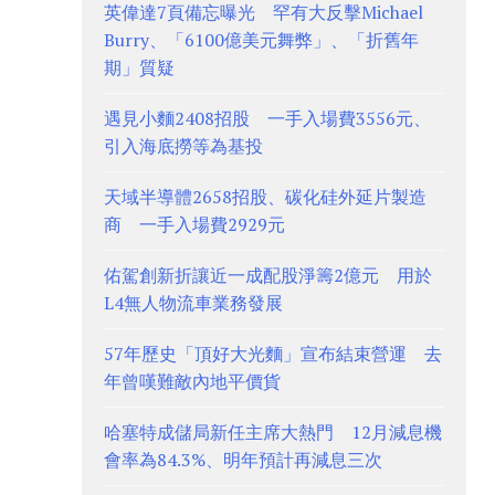
英偉達7頁備忘曝光 罕有大反擊Michael
Burry、「6100億美元舞弊」、「折舊年
期」質疑
遇見小麵2408招股 一手入場費3556元、
引入海底撈等為基投
天域半導體2658招股、碳化硅外延片製造
商 一手入場費2929元
佑駕創新折讓近一成配股淨籌2億元 用於
L4無人物流車業務發展
57年歷史「頂好大光麵」宣布結束營運 去
年曾嘆難敵內地平價貨
哈塞特成儲局新任主席大熱門 12月減息機
會率為84.3%、明年預計再減息三次