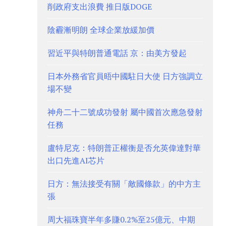
削政府支出浪費 推日版DOGE
陰霾漸明朗 全球企業放緩加價
習近平與特朗普通電話 京：由美方發起
日本外務省官員晤中國駐日大使 日方強調立
場不變
神舟二十二號成功發射 屬中國首次應急發射
任務
盧特尼克：特朗普正權衡是否允英偉達對華
出口先進AI芯片
日方：無法接受有關「敵國條款」的中方主
張
周大福珠寶半年多賺0.2%至25億元、中期