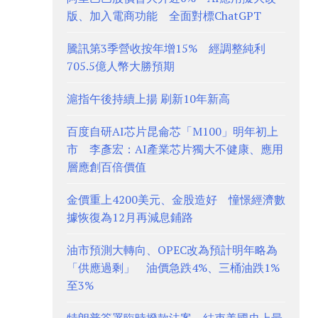
版、加入電商功能 全面對標ChatGPT
騰訊第3季營收按年增15% 經調整純利
705.5億人幣大勝預期
滬指午後持續上揚 刷新10年新高
百度自研AI芯片昆侖芯「M100」明年初上
市 李彥宏：AI產業芯片獨大不健康、應用
層應創百倍價值
金價重上4200美元、金股造好 憧憬經濟數
據恢復為12月再減息鋪路
油市預測大轉向、OPEC改為預計明年略為
「供應過剩」 油價急跌4%、三桶油跌1%
至3%