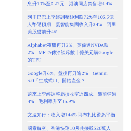
息升10%至0.22元 港澳同店銷售增4.4%
阿里巴巴上季經調整純利跌72%至103.5億
人幣遜預期 雲智能集團收入升34% 阿里
美股盤前升4%
Alphabet夜盤再升3%、英偉達NVDA跌
2% META傳洽談斥數十億美元購Google
的TPU
Google升6%、盤後再升逾2% Gemini
3.0「生成式UI」開始產金？
蔚來上季經調整虧損收窄近四成、盤前彈逾
4% 毛利率升至13.9%
文遠知行：收入增144% 阿布扎比盈虧平衡
國泰航空、香港快運10月共接載320萬人