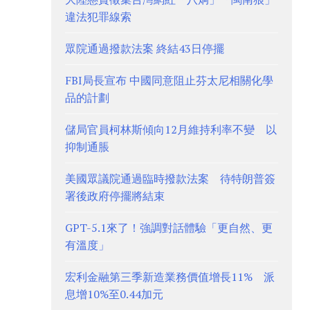
違法犯罪線索
眾院通過撥款法案 終結43日停擺
FBI局長宣布 中國同意阻止芬太尼相關化學
品的計劃
儲局官員柯林斯傾向12月維持利率不變 以
抑制通脹
美國眾議院通過臨時撥款法案 待特朗普簽
署後政府停擺將結束
GPT-5.1來了！強調對話體驗「更自然、更
有溫度」
宏利金融第三季新造業務價值增長11% 派
息增10%至0.44加元