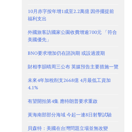
10月赤字按年增1成至2.2萬億 因停擺提前
福利支出
外國旅客訪國家公園收費增逾700元 「符合
美國優先」
BNO要求增加仍在諮詢期 或設過渡期
財相李韻晴周三公布 英媒預告主要措施一覽
未來4年加稅削支2668億 4月最低工資加
4.1%
有望開拍第4集 應特朗普要求重啟
黃海南部部分海域 今起一連8日射擊試驗
貝森特：美國在台灣問題立場並無改變