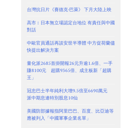
台灣抗日片《賽德克·巴萊》 下月大陸上映
高市︰日本無立場認定台地位 有責任與中國
對話
中歐官員通話再談安世半導體 中方促荷蘭儘
快提出解決方案
量化派2685首掛開報26元升逾1.6倍、一手
賺8100元 超購9365倍、成主板新「超購
王」
冠忠巴士半年純利大增9.5倍至6690萬元
派中期息連特別股息10仙
美國防部據報指阿里巴巴、百度、比亞迪等
應被列入「中國軍事企業名單」