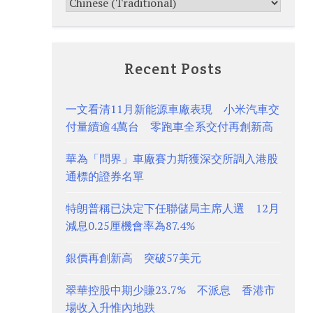
Recent Posts
一文看清11月新能源車廠表現 小米汽車交
付量續逾4萬台 零跑車全系交付再創新高
華為「問界」車廠賽力斯獲深交所調入港股
通標的證券名單
特朗普稱已決定下任聯儲局主席人選 12月
減息0.25厘機會率為87.4%
銀價再創新高 突破57美元
翠華控股中期少賺23.7% 不派息 香港市
場收入升惟內地跌