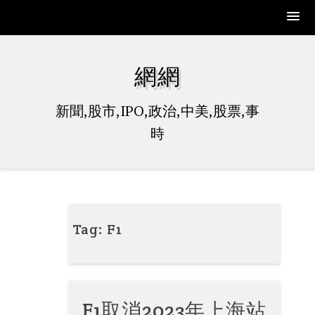
Skip
to
網網
content
新聞,股市,IPO,政治,中美,股票,事
時
Tag:
F1
F1取消2023年上海站