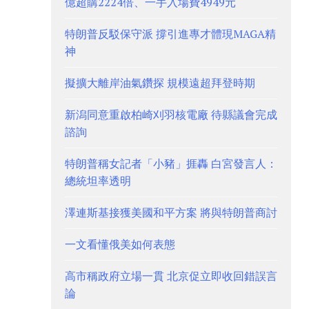
億超購2224倍、一手入場費4949元
特朗普反駁保守派 撐引進專才體現MAGA精
神
擬擴大離岸油氣鑽探 規模遠超拜登時期
新潟同意重啟柏崎刈羽核電廠 待縣議會完成
諮詢
特朗普稱女記者「小豬」捱轟 白宮發言人：
總統坦率透明
澤連斯基接獲美國和平方案 將與特朗普商討
一文看懂俄美如何表態
高市稱政府立場一貫 北京促立即收回錯誤言
論