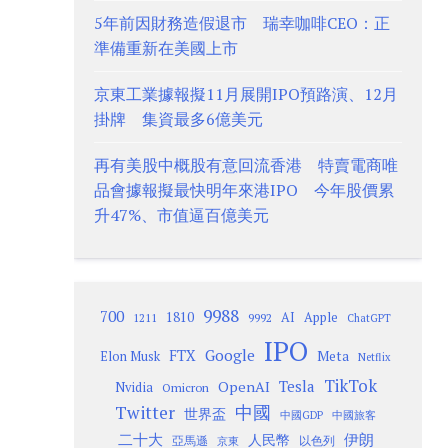
5年前因財務造假退市 瑞幸咖啡CEO：正
準備重新在美國上市
京東工業據報擬11月展開IPO預路演、12月
掛牌 集資最多6億美元
再有美股中概股有意回流香港 特賣電商唯
品會據報擬最快明年來港IPO 今年股價累
升47%、市值逼百億美元
9988
700
1810
AI
Apple
1211
9992
ChatGPT
IPO
Google
FTX
Meta
Elon Musk
Netflix
TikTok
Tesla
OpenAI
Nvidia
Omicron
Twitter
中國
世界盃
中國GDP
中國旅客
二十大
伊朗
人民幣
以色列
亞馬遜
京東