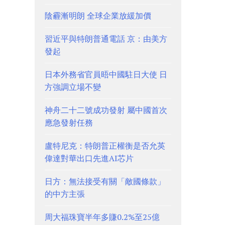
陰霾漸明朗 全球企業放緩加價
習近平與特朗普通電話 京：由美方
發起
日本外務省官員晤中國駐日大使 日
方強調立場不變
神舟二十二號成功發射 屬中國首次
應急發射任務
盧特尼克：特朗普正權衡是否允英
偉達對華出口先進AI芯片
日方：無法接受有關「敵國條款」
的中方主張
周大福珠寶半年多賺0.2%至25億