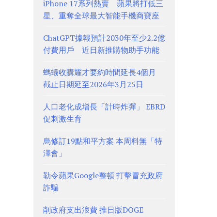
iPhone 17系列熱賣 蘋果將打低三
星、重奪全球最大智能手機商寶座
ChatGPT據報預計2030年至少2.2億
付費用戶 近日新推購物助手功能
螞蟻收購耀才要約時間延長4個月
截止日期延至2026年3月25日
人口老化成增長「計時炸彈」 EBRD
促刺激生育
烏修訂19點和平方案 本周料無「特
澤會」
勒令蘋果Google整頓 打擊冒充政府
詐騙
削政府支出浪費 推日版DOGE