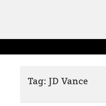
Skip
to
content
Tag:
JD Vance