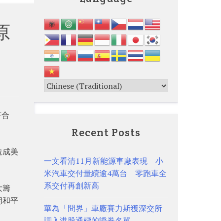
原
符合
Recent Posts
造成美
一文看清11月新能源車廠表現 小
米汽車交付量續逾4萬台 零跑車全
系交付再創新高
大籌
朗和平
華為「問界」車廠賽力斯獲深交所
調入港股通標的證券名單