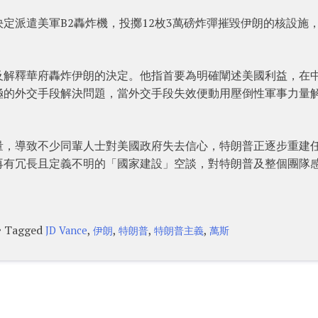
定派遣美軍B2轟炸機，投擲12枚3萬磅炸彈摧毀伊朗的核設施
及解釋華府轟炸伊朗的決定。他指首要為明確闡述美國利益，在
極的外交手段解決問題，當外交手段失效便動用壓倒性軍事力量
量，導致不少同輩人士對美國政府失去信心，特朗普正逐步重建
再有冗長且定義不明的「國家建設」空談，對特朗普及整個團隊
Tagged
,
,
,
,
JD Vance
伊朗
特朗普
特朗普主義
萬斯