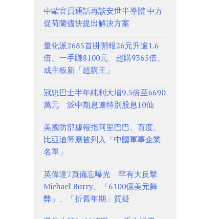
中歐官員通話再談安世半導體 中方
促荷蘭儘快提出解決方案
量化派2685首掛開報26元升逾1.6
倍、一手賺8100元 超購9365倍、
成主板新「超購王」
冠忠巴士半年純利大增9.5倍至6690
萬元 派中期息連特別股息10仙
美國防部據報指阿里巴巴、百度、
比亞迪等應被列入「中國軍事企業
名單」
英偉達7頁備忘曝光 罕有大反擊
Michael Burry、「6100億美元舞
弊」、「折舊年期」質疑