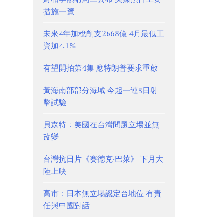
措施一覽
未來4年加稅削支2668億 4月最低工
資加4.1%
有望開拍第4集 應特朗普要求重啟
黃海南部部分海域 今起一連8日射
擊試驗
貝森特：美國在台灣問題立場並無
改變
台灣抗日片《賽德克·巴萊》 下月大
陸上映
高市︰日本無立場認定台地位 有責
任與中國對話