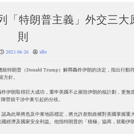
 列「特朗普主義」外交三大
則
2025-06-26
idle
為總統特朗普（Donald Trump）解釋轟炸伊朗的決定，指出行動
政策方針。
轟炸伊朗取得巨大成功，重申美國不止摧毀伊朗的核計劃，更無
」陣營就干涉中東引起的分歧。
，認為此舉將危及中東地區穩定，將允許差勁政權對美國掌握重
美國經濟及國家安全利益。他指特朗普的「積極」協商，鼓勵伊