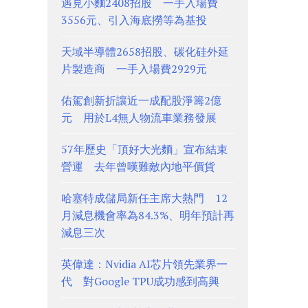
遇見小麵2408招股 一手入場費
3556元、引入海底撈等為基投
天域半導體2658招股、碳化硅外延
片製造商 一手入場費2929元
佑駕創新折讓近一成配股淨籌2億
元 用於L4無人物流車業務發展
57年歷史「頂好大光麵」宣布結束
營運 去年曾嘆難敵內地平價貨
哈塞特成儲局新任主席大熱門 12
月減息機會率為84.3%、明年預計再
減息三次
英偉達：Nvidia AI芯片領先業界一
代 對Google TPU成功感到高興