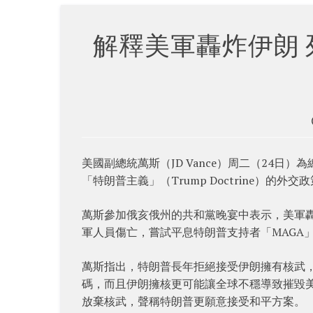
解釋美軍轟炸伊朗
美國副總統萬斯（JD Vance）周二（24日）
「特朗普主義」（Trump Doctrine）的外交
萬斯參加俄亥俄州的共和黨晚宴中表示，美軍
軍人員傷亡，嘗試平息特朗普支持者「MAGA
萬斯指出，特朗普長年拒絕接受伊朗擁有核武
碼，而且伊朗擁核更可能讓全球不穩導致摧毀
放棄核武，聲稱特朗普更願意接受和平方案。