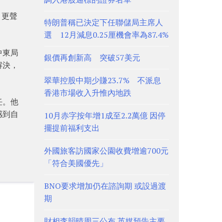
，更聲
特朗普稱已決定下任聯儲局主席人
選 12月減息0.25厘機會率為87.4%
中東局
銀價再創新高 突破57美元
解決，
翠華控股中期少賺23.7% 不派息
香港市場收入升惟內地跌
任。他
感到自
10月赤字按年增1成至2.2萬億 因停
擺提前福利支出
外國旅客訪國家公園收費增逾700元
「符合美國優先」
BNO要求增加仍在諮詢期 或設過渡
期
財相李韻晴周三公布 英媒預告主要