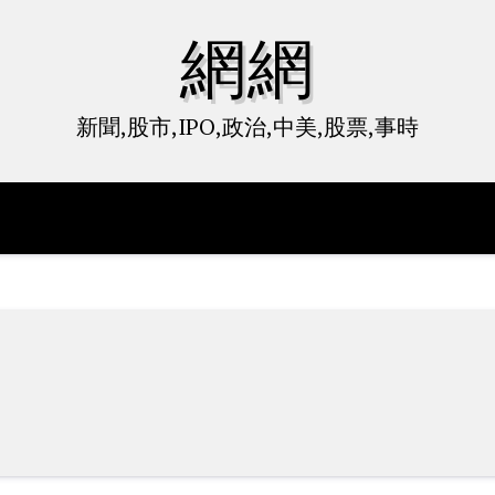
網網
新聞,股市,IPO,政治,中美,股票,事時