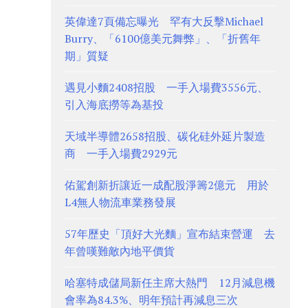
英偉達7頁備忘曝光 罕有大反擊Michael
Burry、「6100億美元舞弊」、「折舊年
期」質疑
遇見小麵2408招股 一手入場費3556元、
引入海底撈等為基投
天域半導體2658招股、碳化硅外延片製造
商 一手入場費2929元
佑駕創新折讓近一成配股淨籌2億元 用於
L4無人物流車業務發展
57年歷史「頂好大光麵」宣布結束營運 去
年曾嘆難敵內地平價貨
哈塞特成儲局新任主席大熱門 12月減息機
會率為84.3%、明年預計再減息三次