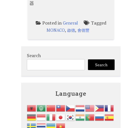
器
Posted in
Tagged
General
,
,
MONACO
啟德
會德豐
Search
Search
Language