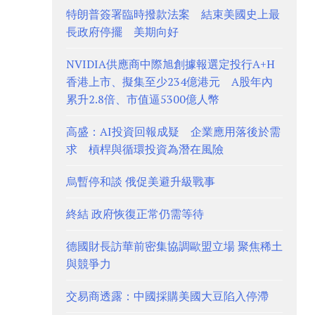
特朗普簽署臨時撥款法案 結束美國史上最
長政府停擺 美期向好
NVIDIA供應商中際旭創據報選定投行A+H
香港上市、擬集至少234億港元 A股年內
累升2.8倍、市值逼5300億人幣
高盛：AI投資回報成疑 企業應用落後於需
求 槓桿與循環投資為潛在風險
烏暫停和談 俄促美避升級戰事
終結 政府恢復正常仍需等待
德國財長訪華前密集協調歐盟立場 聚焦稀土
與競爭力
交易商透露：中國採購美國大豆陷入停滯