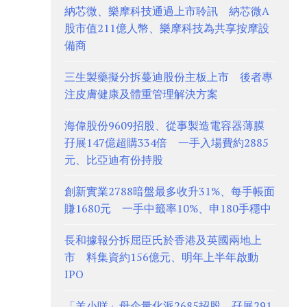
納芯微、樂摩科技通過上市聆訊 納芯微A
股市值211億人幣、樂摩科技為共享按摩設
備商
三生製藥擬分拆蔓迪股份主板上市 後者專
注皮膚健康及體重管理解決方案
海偉股份9609招股、從事製造電容器薄膜
孖展147億超購334倍 一手入場費約2885
元、比亞迪有份持股
創新實業2788暗盤最多收升31%、每手帳面
賺1680元 一手中籤率10%、申180手穩中
長和據報分拆屈臣氏於香港及英國兩地上
市 料集資約156億元、明年上半年啟動
IPO
「羊小咩」母企量化派2685招股 孖展291