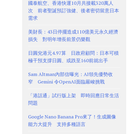
國泰航空、香港快運10月共接載320萬人
次 前者聖誕預訂強健、後者密切留意日本
需求
美財長：43日停擺造成110億美元永久經濟
損失 對明年增長前景仍樂觀
日圓兌港元4.97算 日政府顧問：日本可積
極干預支撐日圓、或跌至160前就出手
Sam Altman內部信曝光：AI領先優勢收
窄 Gemini 令OpenAI面臨嚴峻挑戰
「港話通」試行版上架 即時回應日常生活
問題
Google Nano Banana Pro來了！生成圖像
能力大提升 支持多種語言