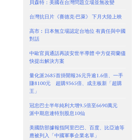
貝森特：美國在台灣問題立場並無改變
台灣抗日片《賽德克·巴萊》 下月大陸上映
高市︰日本無立場認定台地位 有責任與中國
對話
中歐官員通話再談安世半導體 中方促荷蘭儘
快提出解決方案
量化派2685首掛開報26元升逾1.6倍、一手
賺8100元 超購9365倍、成主板新「超購
王」
冠忠巴士半年純利大增9.5倍至6690萬元
派中期息連特別股息10仙
美國防部據報指阿里巴巴、百度、比亞迪等
應被列入「中國軍事企業名單」