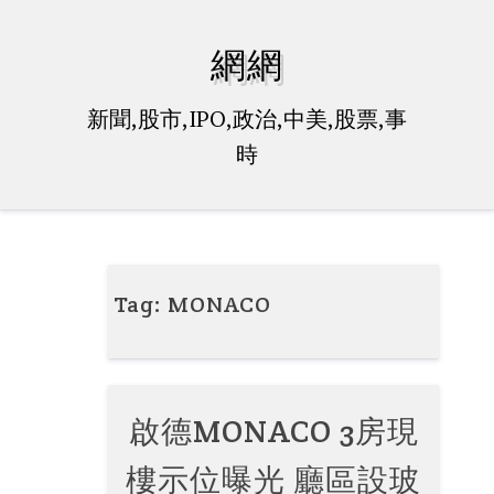
Skip
to
網網
content
新聞,股市,IPO,政治,中美,股票,事
時
Tag:
MONACO
啟德MONACO 3房現
樓示位曝光 廳區設玻