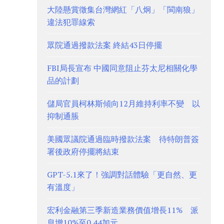
大陸懸賞徵集台灣網紅「八炯」「閩南狼」
違法犯罪線索
眾院通過撥款法案 終結43日停擺
FBI局長宣布 中國同意阻止芬太尼相關化學
品的計劃
儲局官員柯林斯傾向12月維持利率不變 以
抑制通脹
美國眾議院通過臨時撥款法案 待特朗普簽
署後政府停擺將結束
GPT-5.1來了！強調對話體驗「更自然、更
有溫度」
宏利金融第三季新造業務價值增長11% 派
息增10%至0.44加元