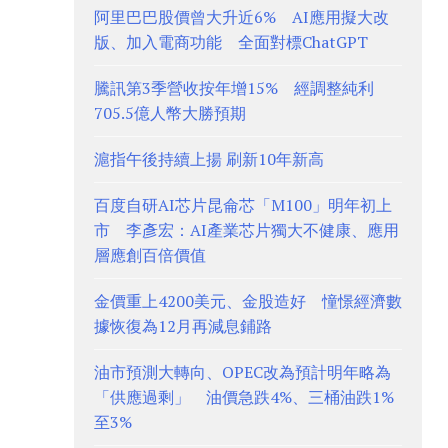
阿里巴巴股價曾大升近6% AI應用擬大改
版、加入電商功能 全面對標ChatGPT
騰訊第3季營收按年增15% 經調整純利
705.5億人幣大勝預期
滬指午後持續上揚 刷新10年新高
百度自研AI芯片昆侖芯「M100」明年初上
市 李彥宏：AI產業芯片獨大不健康、應用
層應創百倍價值
金價重上4200美元、金股造好 憧憬經濟數
據恢復為12月再減息鋪路
油市預測大轉向、OPEC改為預計明年略為
「供應過剩」 油價急跌4%、三桶油跌1%
至3%