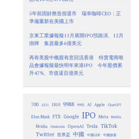
5年前因財務造假退市 瑞幸咖啡CEO：正
準備重新在美國上市
京東工業據報擬11月展開IPO預路演、12月
掛牌 集資最多6億美元
再有美股中概股有意回流香港 特賣電商唯
品會據報擬最快明年來港IPO 今年股價累
升47%、市值逼百億美元
9988
700
1810
AI
Apple
1211
9992
ChatGPT
IPO
Google
FTX
Meta
Elon Musk
Netflix
TikTok
Tesla
OpenAI
Nvidia
Omicron
Twitter
中國
世界盃
中國GDP
中國旅客