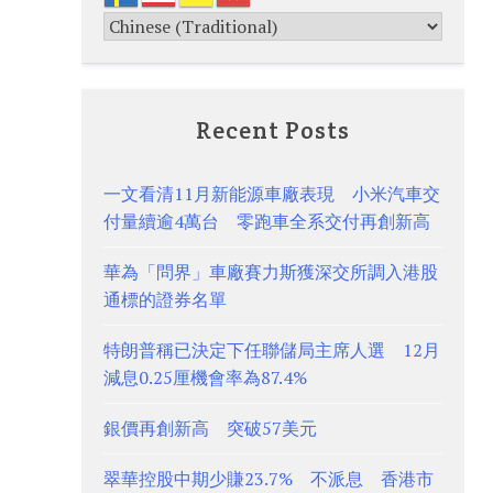
Recent Posts
一文看清11月新能源車廠表現 小米汽車交
付量續逾4萬台 零跑車全系交付再創新高
華為「問界」車廠賽力斯獲深交所調入港股
通標的證券名單
特朗普稱已決定下任聯儲局主席人選 12月
減息0.25厘機會率為87.4%
銀價再創新高 突破57美元
翠華控股中期少賺23.7% 不派息 香港市