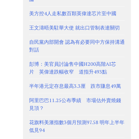
美方控4人走私數百顆英偉達芯片至中國
王文濤晤美駐華大使 就出口管制表達關切
自民黨內部開會 認為有必要同中方保持溝通
對話
彭博：美官員討論售中國H200高階AI芯
片 英偉達跌幅收窄 道指升493點
半年港元定存息最高3.3厘 跌市賺息49萬
阿里巴巴11.25公布季績 市場估外賣燒錢
見頂？
花旗料美滙指數3個月預測97.58 明年上半年
低見94