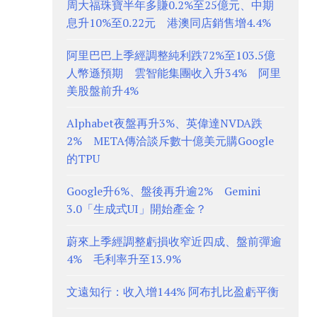
周大福珠寶半年多賺0.2%至25億元、中期
息升10%至0.22元 港澳同店銷售增4.4%
阿里巴巴上季經調整純利跌72%至103.5億
人幣遜預期 雲智能集團收入升34% 阿里
美股盤前升4%
Alphabet夜盤再升3%、英偉達NVDA跌
2% META傳洽談斥數十億美元購Google
的TPU
Google升6%、盤後再升逾2% Gemini
3.0「生成式UI」開始產金？
蔚來上季經調整虧損收窄近四成、盤前彈逾
4% 毛利率升至13.9%
文遠知行：收入增144% 阿布扎比盈虧平衡