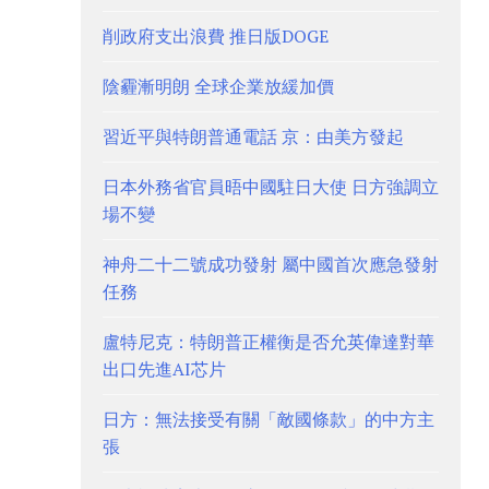
削政府支出浪費 推日版DOGE
陰霾漸明朗 全球企業放緩加價
習近平與特朗普通電話 京：由美方發起
日本外務省官員晤中國駐日大使 日方強調立
場不變
神舟二十二號成功發射 屬中國首次應急發射
任務
盧特尼克：特朗普正權衡是否允英偉達對華
出口先進AI芯片
日方：無法接受有關「敵國條款」的中方主
張