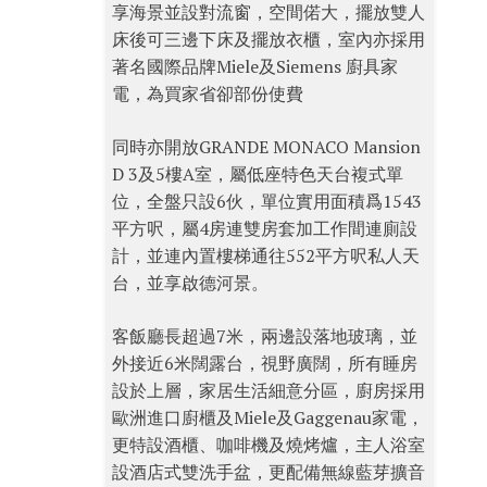
享海景並設對流窗，空間偌大，擺放雙人
床後可三邊下床及擺放衣櫃，室內亦採用
著名國際品牌Miele及Siemens 廚具家
電，為買家省卻部份使費
同時亦開放GRANDE MONACO Mansion
D 3及5樓A室，屬低座特色天台複式單
位，全盤只設6伙，單位實用面積爲1543
平方呎，屬4房連雙房套加工作間連廁設
計，並連內置樓梯通往552平方呎私人天
台，並享啟德河景。
客飯廳長超過7米，兩邊設落地玻璃，並
外接近6米闊露台，視野廣闊，所有睡房
設於上層，家居生活細意分區，廚房採用
歐洲進口廚櫃及Miele及Gaggenau家電，
更特設酒櫃、咖啡機及燒烤爐，主人浴室
設酒店式雙洗手盆，更配備無線藍芽擴音