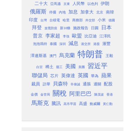
二十大
伊朗
人民幣
以色列
亞馬遜
京東
俄羅斯
加息
加拿大
南韓
內地
停擺
北京
印度
小米
台灣
台積電
哈里
商務部
外交部
德國
日本
拜登
施政報告
日圓
新10條
放寬防疫
歐盟
普京
李家超
比亞迪
江澤民
李強
減息
滙豐
泡泡瑪特
泰國
深圳
港股
港交所
特朗普
烏克蘭
澤連斯基
澳門
王毅
習近平
美國
稀土
白宮
罷工
美團
聯儲局
蘋果
英國
英偉達
芯片
華為
貝森特
裁員
配股
通脹
訪華
通關
辛偉誠
關稅
阿里巴巴
金價
金管局
香港
陳茂波
馬斯克
騰訊
高盛
高市早苗
鮑威爾
黃仁勳