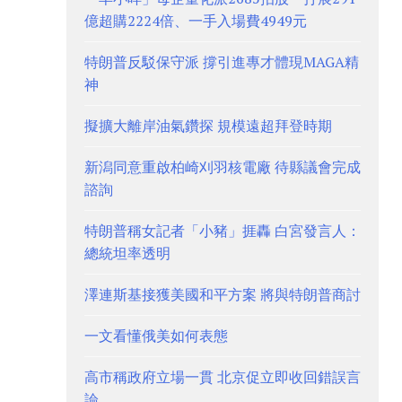
億超購2224倍、一手入場費4949元
特朗普反駁保守派 撐引進專才體現MAGA精
神
擬擴大離岸油氣鑽探 規模遠超拜登時期
新潟同意重啟柏崎刈羽核電廠 待縣議會完成
諮詢
特朗普稱女記者「小豬」捱轟 白宮發言人：
總統坦率透明
澤連斯基接獲美國和平方案 將與特朗普商討
一文看懂俄美如何表態
高市稱政府立場一貫 北京促立即收回錯誤言
論