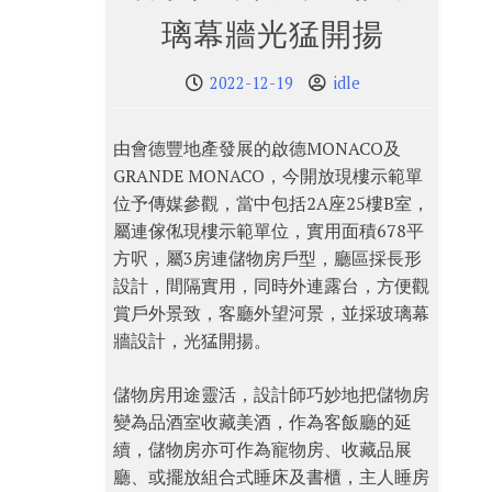
璃幕牆光猛開揚
2022-12-19
idle
由會德豐地產發展的啟德MONACO及
GRANDE MONACO，今開放現樓示範單
位予傳媒參觀，當中包括2A座25樓B室，
屬連傢俬現樓示範單位，實用面積678平
方呎，屬3房連儲物房戶型，廳區採長形
設計，間隔實用，同時外連露台，方便觀
賞戶外景致，客廳外望河景，並採玻璃幕
牆設計，光猛開揚。
儲物房用途靈活，設計師巧妙地把儲物房
變為品酒室收藏美酒，作為客飯廳的延
續，儲物房亦可作為寵物房、收藏品展
廳、或擺放組合式睡床及書櫃，主人睡房