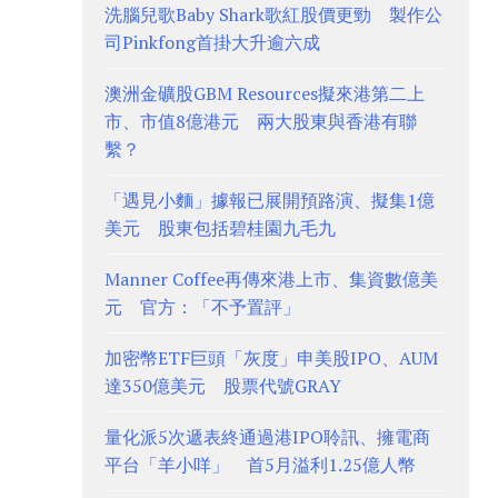
洗腦兒歌Baby Shark歌紅股價更勁 製作公
司Pinkfong首掛大升逾六成
澳洲金礦股GBM Resources擬來港第二上
市、市值8億港元 兩大股東與香港有聯
繫？
「遇見小麵」據報已展開預路演、擬集1億
美元 股東包括碧桂園九毛九
Manner Coffee再傳來港上市、集資數億美
元 官方：「不予置評」
加密幣ETF巨頭「灰度」申美股IPO、AUM
達350億美元 股票代號GRAY
量化派5次遞表終通過港IPO聆訊、擁電商
平台「羊小咩」 首5月溢利1.25億人幣