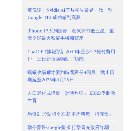
英偉達：Nvidia AI芯片領先業界一代 對
Google TPU成功感到高興
iPhone 17系列熱賣 蘋果將打低三星、重
奪全球最大智能手機商寶座
ChatGPT據報預計2030年至少2.2億付費用
戶 近日新推購物助手功能
螞蟻收購耀才要約時間延長4個月 截止日
期延至2026年3月25日
人口老化成增長「計時炸彈」 EBRD促刺激
生育
烏修訂19點和平方案 本周料無「特澤會」
勒令蘋果Google整頓 打擊冒充政府詐騙