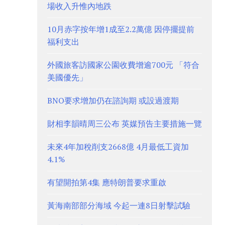
場收入升惟內地跌
10月赤字按年增1成至2.2萬億 因停擺提前
福利支出
外國旅客訪國家公園收費增逾700元 「符合
美國優先」
BNO要求增加仍在諮詢期 或設過渡期
財相李韻晴周三公布 英媒預告主要措施一覽
未來4年加稅削支2668億 4月最低工資加
4.1%
有望開拍第4集 應特朗普要求重啟
黃海南部部分海域 今起一連8日射擊試驗